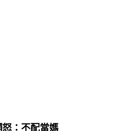
」
網怒：不配當媽