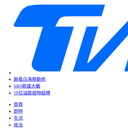
颱風白海豚動態
SBS歌謠大戰
沙拉油致癌物超標
首頁
即時
生活
政治