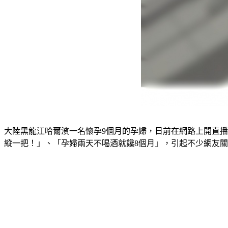
大陸黑龍江哈爾濱一名懷孕9個月的孕婦，日前在網路上開直
縱一把！」、「孕婦兩天不喝酒就饞8個月」，引起不少網友