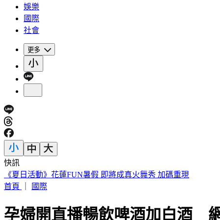
娛樂
國際
社會
更多
快訊
188萬《龍藏經》賣掉了！大戶不甩7折 店員爆「付現買原價
首頁
｜
國際
孕婦開直播暢飲啤酒加白酒 