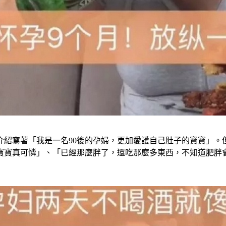
介紹寫著「我是一名90後的孕婦，更加愛護自己肚子的寶寶」。
寶寶真可憐」、「已經那麼胖了，還吃那麼多東西，不知道肥胖