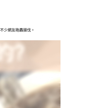
發不少網友砲轟撻伐。