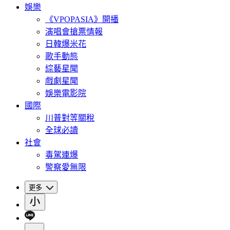
娛樂
《VPOPASIA》開播
演唱會搶票情報
日韓爆米花
歌手動態
綜藝星聞
戲劇星聞
娛樂電影院
國際
川普對等關稅
全球必讀
社會
毒駕連爆
警察愛無限
更多