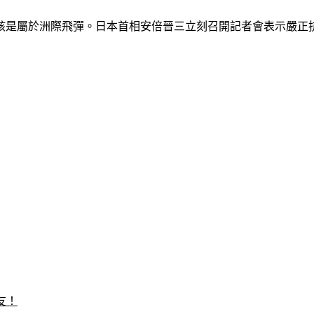
應該是屬於洲際飛彈。日本首相安倍晉三立刻召開記者會表示嚴
友！