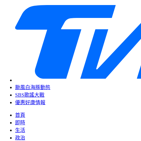
颱風白海豚動態
SBS歌謠大戰
優惠好康情報
首頁
即時
生活
政治