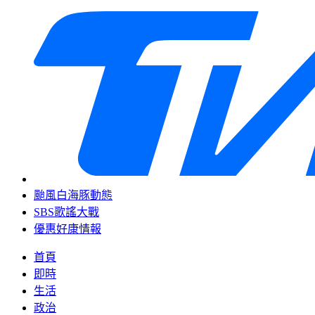
颱風白海豚動態
SBS歌謠大戰
優惠好康情報
首頁
即時
生活
政治