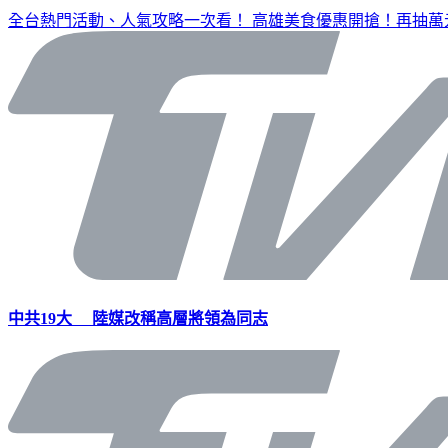
全台熱門活動、人氣攻略一次看！
高雄美食優惠開搶！再抽萬
中共19大 陸媒改稱高層將領為同志