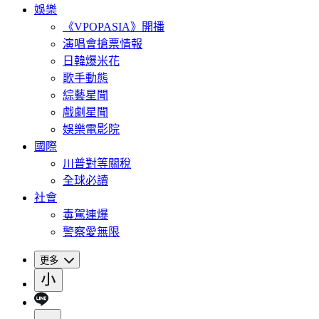
娛樂
《VPOPASIA》開播
演唱會搶票情報
日韓爆米花
歌手動態
綜藝星聞
戲劇星聞
娛樂電影院
國際
川普對等關稅
全球必讀
社會
毒駕連爆
警察愛無限
更多