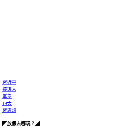
習近平
接班人
黨章
19大
習思想
◤放假去哪玩？◢