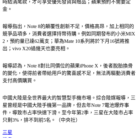
時結清尾款，才可享受優先發貨與贈品；蘋果預約不需要定
金。
報導指出，Note 8的顛覆性創新不足，價格高昂，加上相同的
競爭品項多，消費者選擇持幣待購。例如同期發布的小米MIX 
2，預約量已達62萬支；華為Mate 10系列將於下月16號將推
出；vivo X20過幾天也要亮相。
報導認為，Note 8對比同價位的蘋果iPhone X，後者脫胎換骨
的變化，使得前者帶給用戶的驚喜感不足，無法再驅動消費者
支付高價購買。
中國大陸是全世界最大的智慧型手機市場。綜合陸媒報導，三
星曾經是中國大陸手機第一品牌，但去年Note 7電池爆炸事
件，導致市占率快速下滑。至今年第2季，三星在大陸市占率
只剩3%，排不到前5名。（中央社）
三星