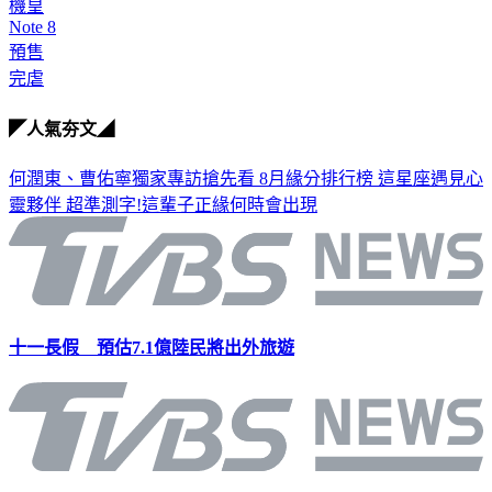
機皇
Note 8
預售
完虐
◤人氣夯文◢
何潤東、曹佑寧獨家專訪搶先看
8月緣分排行榜 這星座遇見心
靈夥伴
超準測字!這輩子正緣何時會出現
十一長假 預估7.1億陸民將出外旅遊