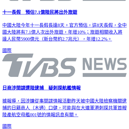
十一長假 預估7.1億陸民將出外旅遊
中國大陸今年十一長假長達8天。官方預估，這8天長假，全中
國大陸將有7.1億人次出外旅遊，年增10%；旅遊相關收入將
達人民幣5900億元（新台幣約2.7兆元），年增12.2%。
國際
日商涉間諜遭陸逮捕 疑刺探航艦情報
據報導，因涉嫌從事間諜情報活動昨天被中國大陸檢察機關逮
捕的日籍商人（木通）口健，可能與在大連軍港刺探共軍首艘
陸產航空母艦001號的情報訊息有關。
國際