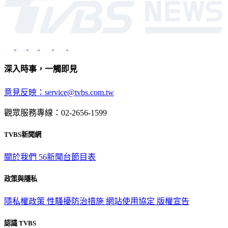
深入時事，一觸即見
意見反映：service@tvbs.com.tw
觀眾服務專線：02-2656-1599
TVBS新聞網
關於我們
56新聞台節目表
政策與隱私
隱私權政策
性騷擾防治措施
網站使用協定
版權宣告
認識 TVBS