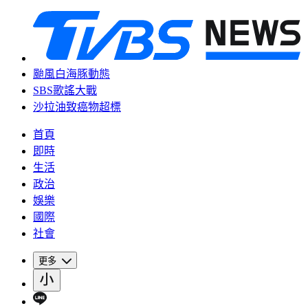
颱風白海豚動態
SBS歌謠大戰
沙拉油致癌物超標
首頁
即時
生活
政治
娛樂
國際
社會
更多