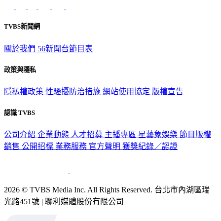
TVBS新聞網
關於我們
56新聞台節目表
政策與隱私
隱私權政策
性騷擾防治措施
網站使用協定
版權宣告
認識 TVBS
公司介紹
企業動態
人才招募
主播專區
星藝象娛樂
節目版權
銷售
公開招標
業務服務
官方聲明
獲獎紀錄／認證
2026 © TVBS Media Inc. All Rights Reserved. 台北市內湖區瑞
光路451號 | 聯利媒體股份有限公司