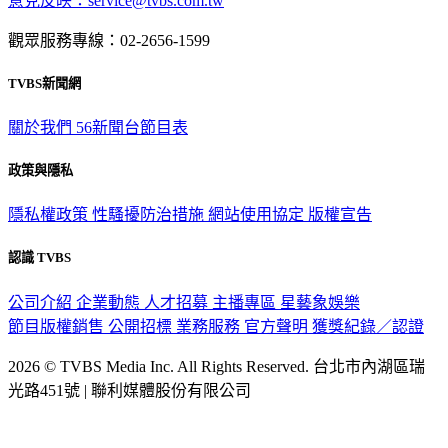
意見反映：service@tvbs.com.tw
觀眾服務專線：02-2656-1599
TVBS新聞網
關於我們
56新聞台節目表
政策與隱私
隱私權政策
性騷擾防治措施
網站使用協定
版權宣告
認識 TVBS
公司介紹
企業動態
人才招募
主播專區
星藝象娛樂
節目版權銷售
公開招標
業務服務
官方聲明
獲獎紀錄／認證
2026 © TVBS Media Inc. All Rights Reserved. 台北市內湖區瑞
光路451號 | 聯利媒體股份有限公司