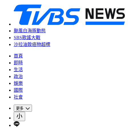
颱風白海豚動態
SBS歌謠大戰
沙拉油致癌物超標
首頁
即時
生活
政治
娛樂
國際
社會
更多