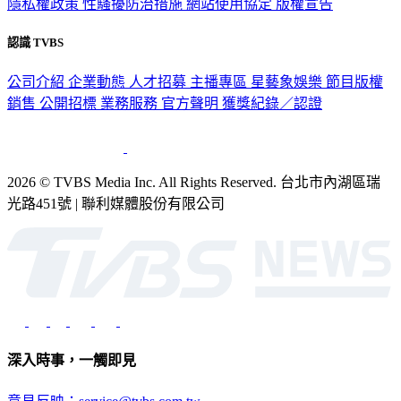
隱私權政策
性騷擾防治措施
網站使用協定
版權宣告
認識 TVBS
公司介紹
企業動態
人才招募
主播專區
星藝象娛樂
節目版權
銷售
公開招標
業務服務
官方聲明
獲獎紀錄／認證
2026 © TVBS Media Inc. All Rights Reserved. 台北市內湖區瑞
光路451號 | 聯利媒體股份有限公司
深入時事，一觸即見