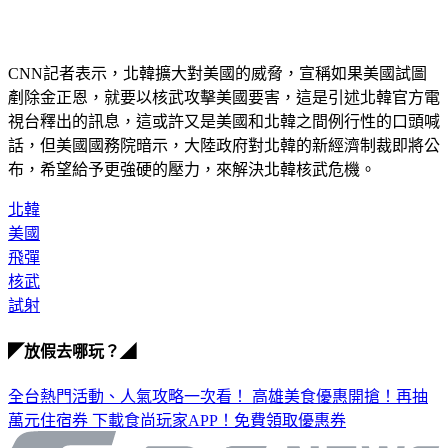
CNN記者表示，北韓擴大對美國的威脅，宣稱如果美國試圖
剷除金正恩，就要以核武攻擊美國要害，這是引述北韓官方電
視台釋出的訊息，這或許又是美國和北韓之間例行性的口頭喊
話，但美國國務院暗示，大陸政府對北韓的新經濟制裁即將公
布，希望給予更強硬的壓力，來解決北韓核武危機。
北韓
美國
飛彈
核武
試射
◤放假去哪玩？◢
全台熱門活動、人氣攻略一次看！
高雄美食優惠開搶！再抽
萬元住宿券
下載食尚玩家APP！免費領取優惠券