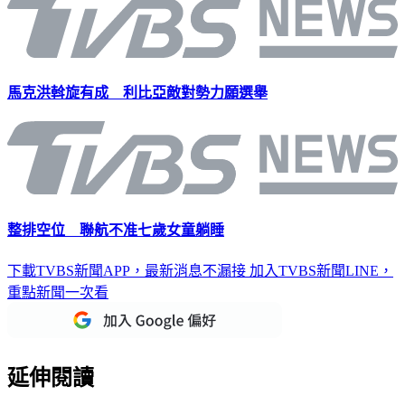
馬克洪斡旋有成 利比亞敵對勢力願選舉
整排空位 聯航不准七歲女童躺睡
下載TVBS新聞APP，最新消息不漏接
加入TVBS新聞LINE，
重點新聞一次看
延伸閱讀