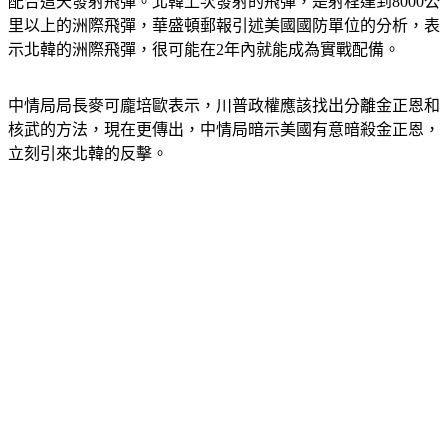
配合這天發射飛彈。北韓上次發射的飛彈，是射程達到8000公
里以上的洲際飛彈，華盛頓郵報引述美國國防單位的分析，表
示北韓的洲際飛彈，很可能在2年內就能成為實戰配備。
中情局局長麥可龐培歐表示，川普政權應該找出分離金正恩和
核武的方法，現在更傳出，中情局暗示美國有意暗殺金正恩，
立刻引來北韓的反擊。