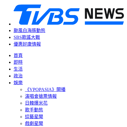
颱風白海豚動態
SBS歌謠大戰
優惠好康情報
首頁
即時
生活
政治
娛樂
《VPOPASIA》開播
演唱會搶票情報
日韓爆米花
歌手動態
綜藝星聞
戲劇星聞