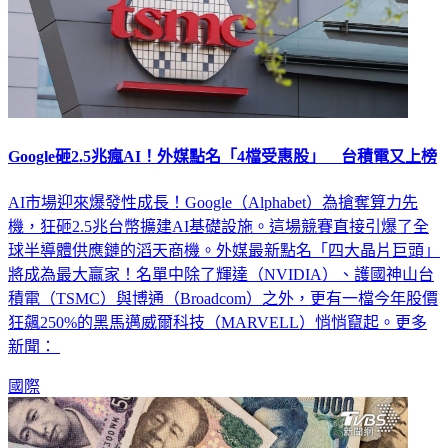
Google砸2.5兆瘋AI！外媒點名「4檔受惠股」 台積電又上榜
AI市場迎來爆發性成長！Google（Alphabet）為搶奪算力先
機，狂砸2.5兆台幣擴建AI基礎設施。這場競賽直接引爆了全
球半導體供應鏈的滔天商機。外媒最新點名「四大晶片巨頭」
將成為最大贏家！名單中除了輝達（NVIDIA）、護國神山台
積電（TSMC）與博通（Broadcom）之外，更有一檔今年股價
狂飆250%的黑馬邁威爾科技（MARVELL）悄悄竄起。更多
新聞：
國際