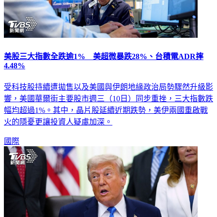
美股三大指數全跌逾1% 美超微暴跌28%、台積電ADR摔
4.48%
受科技股持續遭拋售以及美國與伊朗地緣政治局勢驟然升級影
響，美國華爾街主要股市週三（10日）同步重挫，三大指數跌
幅均超過1%。其中，晶片股延續近期跌勢，美伊兩國重啟戰
火的隱憂更讓投資人疑慮加深。
國際