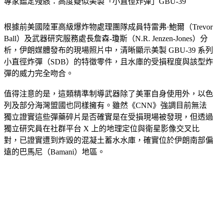
專家鑑定殘骸：高度疑似美製「小直徑炸彈」GBU-39
根據前美國陸軍高級爆炸物處理團隊成員特雷弗·鮑爾（Trevor 
Ball）及武器研究服務處長詹森-瓊斯（N.R. Jenzen-Jones）分
析，伊朗媒體發布的現場照片中，清晰顯示美製 GBU-39 系列
小直徑炸彈（SDB）的特徵零件，且水庫的受損程度與該型炸
彈的威力完全吻合。
值得注意的是，這類精準制導武器除了美軍自身使用外，以色
列及部分海灣盟國也同樣擁有。雖然《CNN》強調目前無法
獨立證實這些彈藥碎片是否確實是在受損現場被發現，但透過
獨立研究員在社群平台 X 上的地理定位與衛星影像交叉比
對，已證實遭到炸毀的混凝土蓄水水庫，確實位於伊朗南部偏
遠的巴馬尼（Bamani）地區。