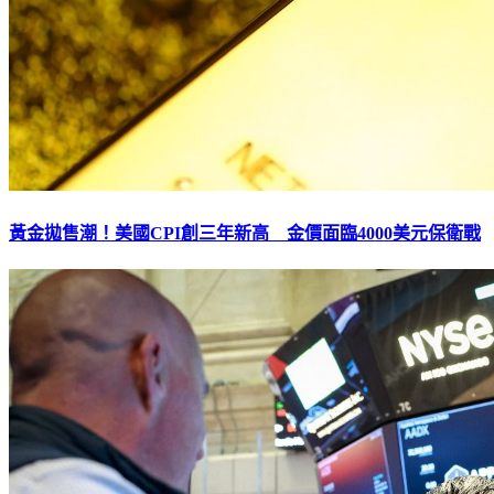
黃金拋售潮！美國CPI創三年新高 金價面臨4000美元保衛戰