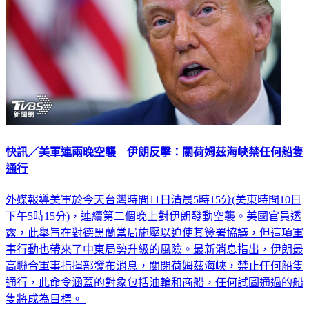
快訊／美軍連兩晚空襲 伊朗反擊：關荷姆茲海峽禁任何船隻
通行
外媒報導美軍於今天台灣時間11日清晨5時15分(美東時間10日
下午5時15分)，連續第二個晚上對伊朗發動空襲。美國官員透
露，此舉旨在對德黑蘭當局施壓以迫使其簽署協議，但這項軍
事行動也帶來了中東局勢升級的風險。最新消息指出，伊朗最
高聯合軍事指揮部發布消息，關閉荷姆茲海峽，禁止任何船隻
通行，此命令涵蓋的對象包括油輪和商船，任何試圖通過的船
隻將成為目標。