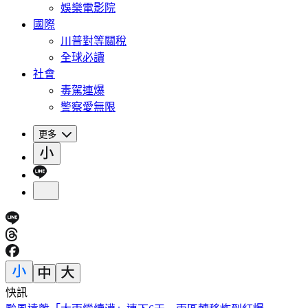
娛樂電影院
國際
川普對等關稅
全球必讀
社會
毒駕連爆
警察愛無限
更多
快訊