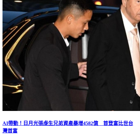
AI帶動！日月光張虔生兄弟資產暴增4582億 首登富比世台
灣首富