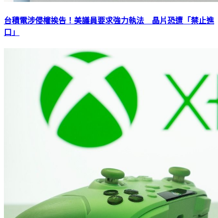
台積電涉侵權挨告！美議員要求強力執法 晶片恐遭「禁止進
口」