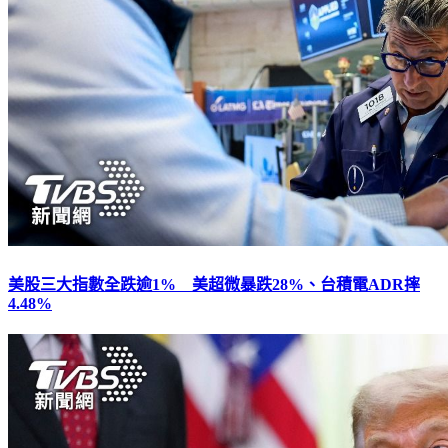
美股三大指數全跌逾1% 美超微暴跌28%、台積電ADR摔
4.48%