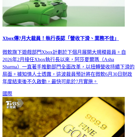
Xbox傳7月大裁員！執行長認「營收下滑、業務不佳」
微軟旗下遊戲部門Xbox計劃於下個月展開大規模裁員。自
2026年2月接任Xbox執行長以來，阿莎夏爾瑪（Asha
Sharma）一直著手推動部門全面改革，以扭轉營收持續下滑的
局面。據知情人士透露，這波裁員預計將在微軟6月30日財政
年度結束後不久啟動，最快可能於7月實施。
國際