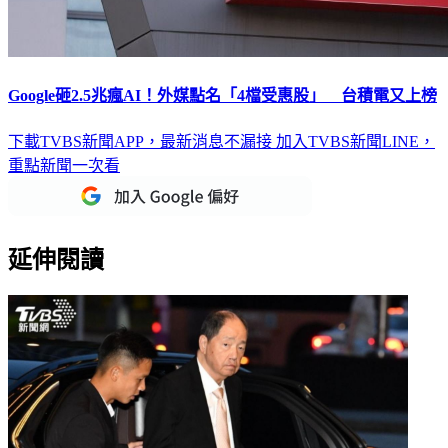
Google砸2.5兆瘋AI！外媒點名「4檔受惠股」 台積電又上榜
下載TVBS新聞APP，最新消息不漏接
加入TVBS新聞LINE，
重點新聞一次看
延伸閱讀