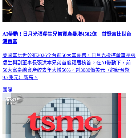
AI帶動！日月光張虔生兄弟資產暴增4582億 首登富比世台
灣首富
美國富比世公布2026全台前50大富豪榜，日月光投控董事長張
虔生與副董事長張洪本兄弟首度躍居榜首。在AI帶動下，前
50大富豪總資產較去年大增56%，創3080億美元（約新台幣
9.7兆元）新高。
國際