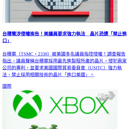
台積電涉侵權挨告！美議員要求強力執法 晶片恐遭「禁止進
口」
台積電（TSMC，2330）被美國多名議員指控侵權！調查報告
指出，議員聲稱台積電採用最先進製程所產的晶片，侵犯兩家
公司的專利，並要求美國國際貿易委員會（USITC）強力執
法，禁止採用相關技術的晶片「進口美國」。
國際