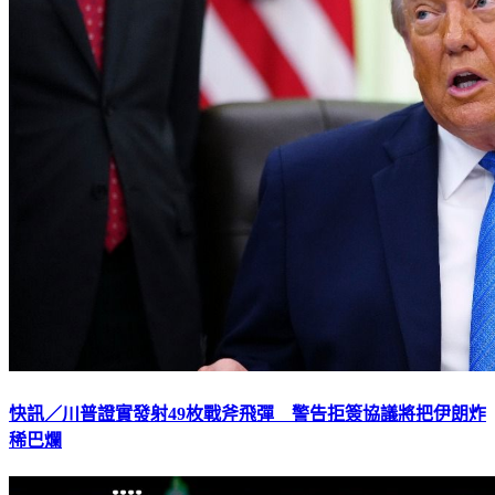
快訊／川普證實發射49枚戰斧飛彈 警告拒簽協議將把伊朗炸
稀巴爛