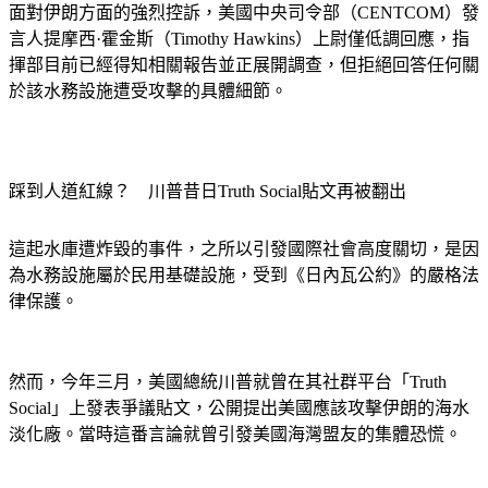
面對伊朗方面的強烈控訴，美國中央司令部（CENTCOM）發
言人提摩西·霍金斯（Timothy Hawkins）上尉僅低調回應，指
揮部目前已經得知相關報告並正展開調查，但拒絕回答任何關
於該水務設施遭受攻擊的具體細節。
踩到人道紅線？　川普昔日Truth Social貼文再被翻出
這起水庫遭炸毀的事件，之所以引發國際社會高度關切，是因
為水務設施屬於民用基礎設施，受到《日內瓦公約》的嚴格法
律保護。
然而，今年三月，美國總統川普就曾在其社群平台「Truth 
Social」上發表爭議貼文，公開提出美國應該攻擊伊朗的海水
淡化廠。當時這番言論就曾引發美國海灣盟友的集體恐慌。