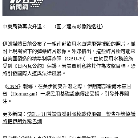
中東局勢再次升溫。 （圖／達志影像路透社）
伊朗媒體日前公布了一組南部飲用水庫遭飛彈摧毀的照片，並
附上現場留下的彈藥碎片影像。外媒指出，這些碎片極可能來
自美國製造的精準制導炸彈（GBU-39）。由於民用水務設施
受到《日內瓦公約》保護，若美軍刻意將其作為攻擊目標，恐
將引發國際人道與法律風暴。
《
CNN
》報導，在美伊衝突升溫之際，伊朗南部霍爾木茲甘
省（Hormuzgan）一處民用基礎設施傳出受損，引發外界關
注。
更多新聞：
快訊／川普證實發射49枚戰斧飛彈　警告拒簽協議
將把伊朗炸稀巴爛