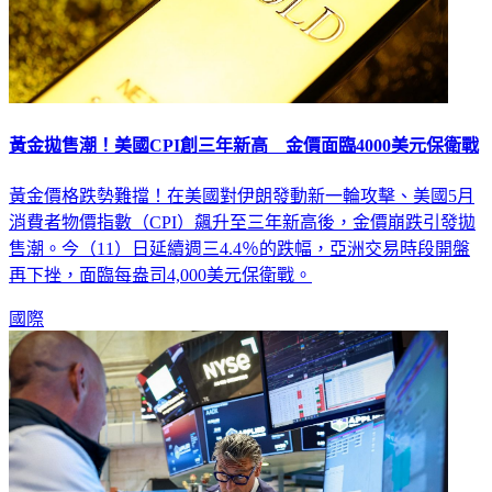
黃金拋售潮！美國CPI創三年新高 金價面臨4000美元保衛戰
黃金價格跌勢難擋！在美國對伊朗發動新一輪攻擊、美國5月
消費者物價指數（CPI）飆升至三年新高後，金價崩跌引發拋
售潮。今（11）日延續週三4.4％的跌幅，亞洲交易時段開盤
再下挫，面臨每盎司4,000美元保衛戰。
國際