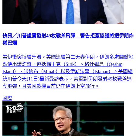
快訊／川普證實發射49枚戰斧飛彈 警告拒簽協議將把伊朗炸
稀巴爛
美伊衝突持續升溫。美國連續第二天轟伊朗，伊朗多處關鍵地
點傳出爆炸聲，包括錫里克（Sirik）、格什姆島（Qeshm
Island）、米納布（Minab）以及伊斯法罕（Isfahan）。美國總
統川普今天(11日)最新受訪表示，美軍對伊朗發射49枚戰斧巡
弋飛彈，且美國戰機目前仍在伊朗上空飛行。
國際