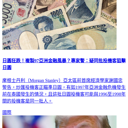
日圓狂跌！複製97亞洲金融風暴？專家警：疑同批投機客狙擊
日圓
摩根士丹利（Morgan Stanley）亞太區前首席經濟學家謝國忠
警告，炒匯投機客正瞄準日圓，有如1997年亞洲金融危機發生
前在泰國發生的情況，且這批日圓投機客可能與1996至1998年
間的投機客是同一批人。
國際