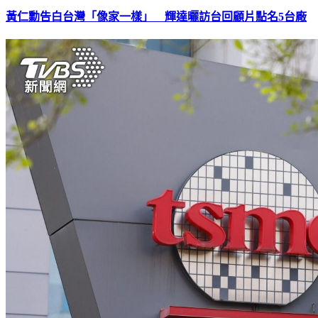
黃仁勳告白台灣「像家一樣」 輝達曬訪台回顧片點名5台廠