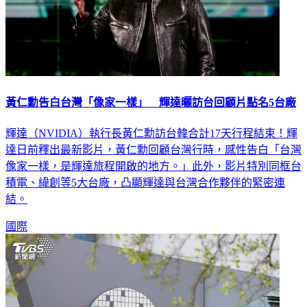
黃仁勳告白台灣「像家一樣」 輝達曬訪台回顧片點名5台廠
輝達（NVIDIA）執行長黃仁勳訪台韓合計17天行程結束！輝
達日前釋出最新影片，黃仁勳回顧台灣行時，感性告白「台灣
像家一樣，是輝達旅程開啟的地方。」此外，影片特別同框台
積電、緯創等5大台廠，凸顯輝達與台灣合作夥伴的緊密連
結。
國際