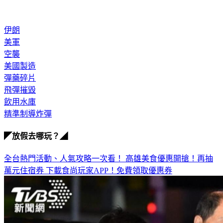
伊朗
美軍
空襲
美國製造
彈藥碎片
飛彈摧毀
飲用水庫
精準制導炸彈
◤放假去哪玩？◢
全台熱門活動、人氣攻略一次看！
高雄美食優惠開搶！再抽
萬元住宿券
下載食尚玩家APP！免費領取優惠券