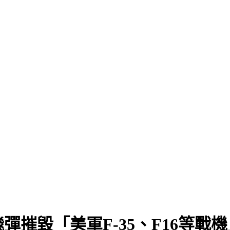
彈摧毀「美軍F-35、F16等戰機