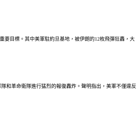
個重要目標。其中美軍駐約旦基地，被伊朗的12枚飛彈狂轟，大
軍隊和革命衛隊進行猛烈的報復轟炸。聲明指出，美軍不僅違反