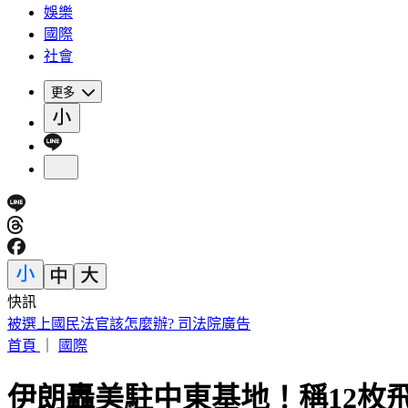
娛樂
國際
社會
更多
快訊
白海豚颱風路徑又變了！北部首當其衝 風雨最猛時刻曝
首頁
｜
國際
伊朗轟美駐中東基地！稱12枚飛