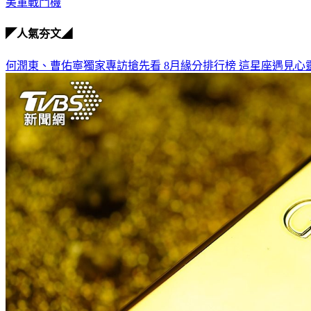
美軍戰鬥機
◤人氣夯文◢
何潤東、曹佑寧獨家專訪搶先看
8月緣分排行榜 這星座遇見心