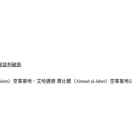
害談判破局
）空軍基地、艾哈邁德·賈比爾（Ahmad al-Jaber）空軍基地以