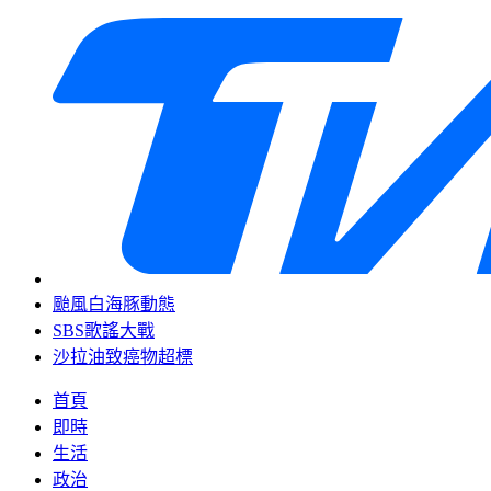
颱風白海豚動態
SBS歌謠大戰
沙拉油致癌物超標
首頁
即時
生活
政治