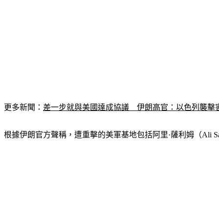
更多新聞：
差一步就與美國達成協議　伊朗高官：以色列襲擊
根據伊朗官方聲稱，遭重擊的美軍基地包括阿里·薩利姆（Ali Salem