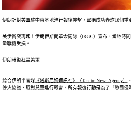
伊朗針對美軍駐中東基地進行報復襲擊，聲稱成功轟炸18個重要目標。
美伊衝突再起！伊朗伊斯蘭革命衛隊（IRGC）宣布，當地時間
量戰機受損。
伊朗報復狂轟美軍
綜合伊朗半官媒
《塔斯尼姆通訊社》（Tasnim News Agency）
停火協議，還對兒童進行殺害，所有報復行動是為了「懲罰侵