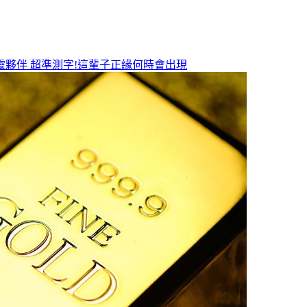
靈夥伴
超準測字!這輩子正緣何時會出現