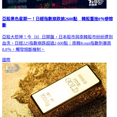
亞股黑色星期一！日經指數崩跌逾2600點 韓股重挫8％慘熔
斷
亞股大怒神！今（8）日開盤，日本股市與南韓股市紛紛遭到
血洗，日經225指數崩跌超過2,600點；南韓Kospi指數則暴跌
8.8％，觸發熔斷機制。
國際