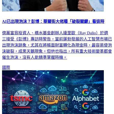
AI已出現泡沫？彭博：華爾街大佬曝「破裂關鍵」看這時
億萬富翁投資人、橋水基金創辦人達里歐（Ray Dalio）於週
三接受《彭博》專訪時警告，當前蓬勃發展的人工智慧市場已
出現泡沫跡象，尤其在將帳面財富轉化為現金時，最容易使泡
沫破裂，成黑天鵝現象。但他也指出，所有重大技術變革都會
催生泡沫，沒有人能精準掌握時機。
國際