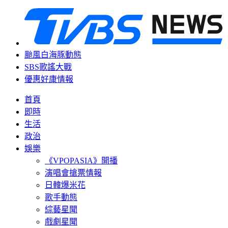
颱風白海豚動態
SBS歌謠大戰
優惠好康情報
首頁
即時
生活
政治
娛樂
《VPOPASIA》開播
演唱會搶票情報
日韓爆米花
歌手動態
綜藝星聞
戲劇星聞