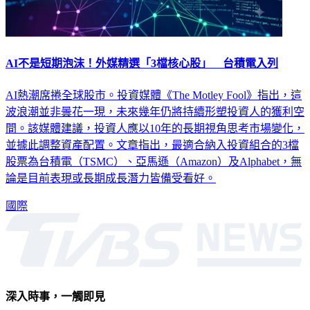
AI不是短期泡沫！外媒精選「3檔核心股」 台積電入列
AI熱潮席捲全球股市。投資媒體《The Motley Fool》指出，這
波浪潮並非曇花一現，未來幾年仍將持續形塑投資人的獲利空
間。該媒體建議，投資人應以10年的長期視角思考市場變化，
並據此調整資產配置。文章指出，最適合納入投資組合的3檔
股票為台積電（TSMC）、亞馬遜（Amazon）及Alphabet，無
論是目前表現或長期成長潛力皆備受看好。
國際