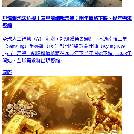
記憶體泡沫危機！三星前總裁示警：明年價格下跌、後年需求
萎縮
全球人工智慧（AI）狂潮，記憶體榮景輝煌！不過南韓三星
（Samsung）半導體（DS）部門前總裁慶桂顯（Kyung Kye-
hyun）示警，記憶體價格將在2027年下半年開始下跌；2028年
開始，全球需求將出現萎縮。
國際