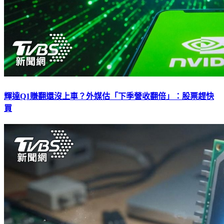
輝達Q1賺翻還沒上車？外媒估「下季營收翻倍」：股票趕快
買