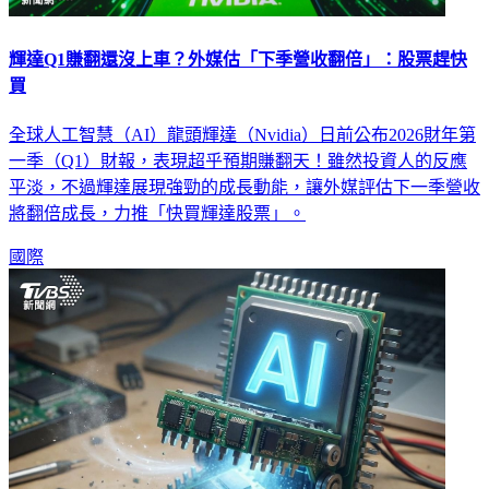
輝達Q1賺翻還沒上車？外媒估「下季營收翻倍」：股票趕快
買
全球人工智慧（AI）龍頭輝達（Nvidia）日前公布2026財年第
一季（Q1）財報，表現超乎預期賺翻天！雖然投資人的反應
平淡，不過輝達展現強勁的成長動能，讓外媒評估下一季營收
將翻倍成長，力推「快買輝達股票」。
國際