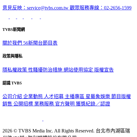
深入時事，一觸即見
意見反映：service@tvbs.com.tw
觀眾服務專線：02-2656-1599
TVBS新聞網
關於我們
56新聞台節目表
政策與隱私
隱私權政策
性騷擾防治措施
網站使用協定
版權宣告
認識 TVBS
公司介紹
企業動態
人才招募
主播專區
星藝象娛樂
節目版權
銷售
公開招標
業務服務
官方聲明
獲獎紀錄／認證