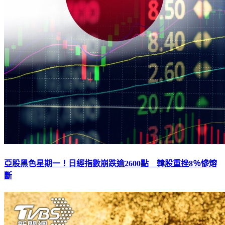
亞股黑色星期一！日經指數崩跌逾2600點 韓股重挫8％慘熔
斷