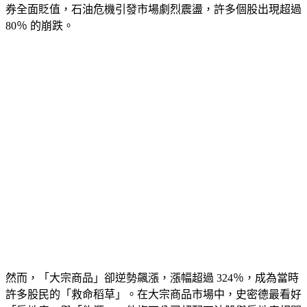
據，1970 年代「失落的十年」中，股票、美國公債與企業債
券全面貶值，石油危機引發市場劇烈震盪，許多個股出現超過 
80％ 的崩跌。
然而，「大宗商品」卻逆勢飆漲，漲幅超過 324％，成為當時