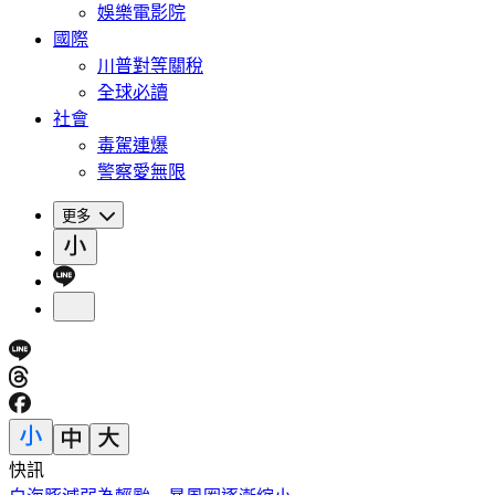
娛樂電影院
國際
川普對等關稅
全球必讀
社會
毒駕連爆
警察愛無限
更多
快訊