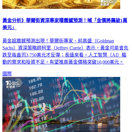
黃金分析》華爾街資深專家曝震撼預測！喊「金價將飆破1萬
美元」
黃金超震撼預測出現！華爾街專家、前高盛（Goldman
Sachs）資深策略師柯里（Jeffrey Currie）表示，黃金可能會先
跌至每盎司3,750美元才反彈；長遠來看，人工智慧（AI）驅
動的需求和投資不足，有望推高黃金價格突破10,000美元。
國際