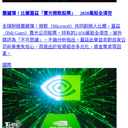
震撼彈！比爾蓋茲「賣光微軟股票」 2850萬股全清空
全球財經震撼彈！微軟（Microsoft）共同創辦人比爾・蓋茲
（Bill Gates）賣光公司股票，持有的2,850萬股全清空，被外
媒評為「不可思議」。不過分析指出，蓋茲此舉並非對自家公
司前景喪失信心，而是出於投資組合多元化、資金需求等因
素。
國際