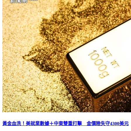
黃金血洗！美就業數據＋中東雙重打擊 金價險失守4300美元