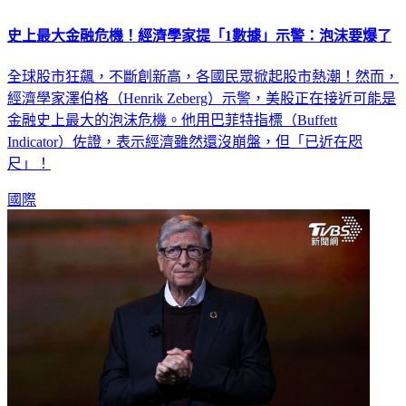
史上最大金融危機！經濟學家提「1數據」示警：泡沫要爆了
全球股市狂飆，不斷創新高，各國民眾掀起股市熱潮！然而，
經濟學家澤伯格（Henrik Zeberg）示警，美股正在接近可能是
金融史上最大的泡沫危機。他用巴菲特指標（Buffett
Indicator）佐證，表示經濟雖然還沒崩盤，但「已近在咫
尺」！
國際