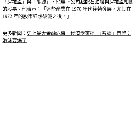
許多股民的「救命稻草」。在大宗商品市場中，史密德最看好
「房地產」與「能源」，他旗下公司超配石油股與房地產相關
的股票。他表示：「這些產業在 1970 年代蓬勃發展，尤其在 
1972 年的股市狂熱破滅之後。」
更多新聞：
史上最大金融危機！經濟學家提「1數據」示警：
泡沫要爆了