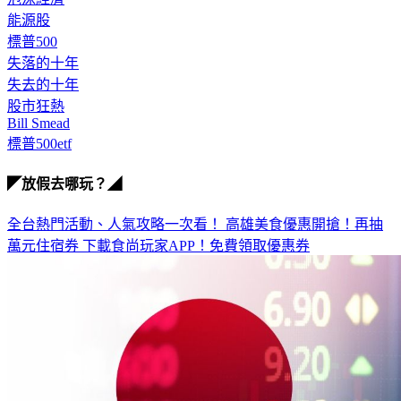
泡沫經濟
能源股
標普500
失落的十年
失去的十年
股市狂熱
Bill Smead
標普500etf
◤放假去哪玩？◢
全台熱門活動、人氣攻略一次看！
高雄美食優惠開搶！再抽
萬元住宿券
下載食尚玩家APP！免費領取優惠券