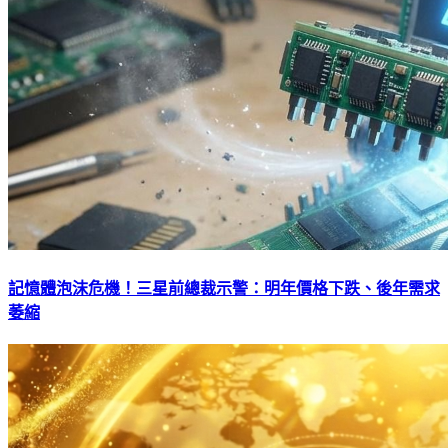
記憶體泡沫危機！三星前總裁示警：明年價格下跌、後年需求
萎縮