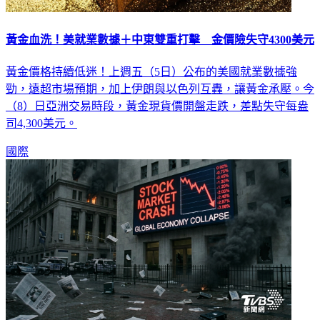
黃金血洗！美就業數據＋中東雙重打擊 金價險失守4300美元
黃金價格持續低迷！上週五（5日）公布的美國就業數據強
勁，遠超市場預期，加上伊朗與以色列互轟，讓黃金承壓。今
（8）日亞洲交易時段，黃金現貨價開盤走跌，差點失守每盎
司4,300美元。
國際