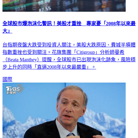
全球股市爆泡沫化警訊！美股才重挫 專家憂「2008年以來最
大」
台指期夜盤大跌受到投資人關注，美股大跌原因、費城半導體
指數重挫也受到關注。花旗集團「Citigroup」分析師曼希
（Beata Manthey）提醒，全球股市已出現泡沫化跡象，風險穩
步上升的同時「直逼2008年以來最嚴重」。
國際