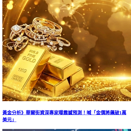
黃金分析》華爾街資深專家曝震撼預測！喊「金價將飆破1萬
美元」