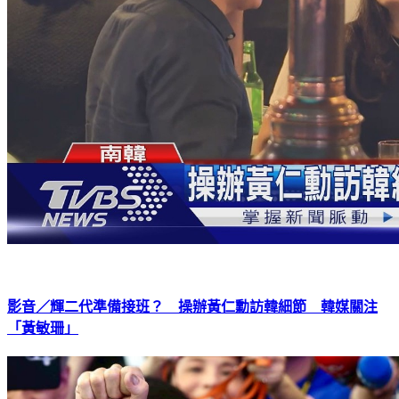
影音／輝二代準備接班？ 操辦黃仁勳訪韓細節 韓媒關注
「黃敏珊」