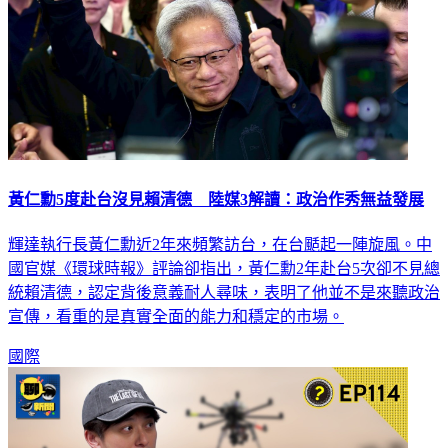
黃仁勳5度赴台沒見賴清德 陸媒3解讀：政治作秀無益發展
輝達執行長黃仁勳近2年來頻繁訪台，在台颳起一陣旋風。中
國官媒《環球時報》評論卻指出，黃仁勳2年赴台5次卻不見總
統賴清德，認定背後意義耐人尋味，表明了他並不是來聽政治
宣傳，看重的是真實全面的能力和穩定的市場。
國際