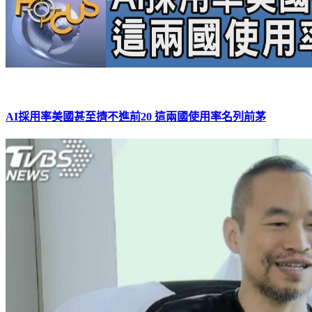
AI採用率美國甚至擠不進前20 這兩國使用率名列前茅