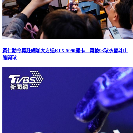
黃仁勳今再赴網咖大方送RTX 5090顯卡 再披93球衣替斗山
熊開球