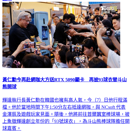
黃仁勳今再赴網咖大方送RTX 5090顯卡 再披93球衣替斗山
熊開球
輝達執行長黃仁勳在韓國也擁有高人氣，今（7）日他行程滿
檔。他於當地時間下午1:50分左右抵達網咖，與 NCsoft 代表
金澤辰及遊戲玩家見面。隨後，他將前往首爾蠶室棒球場，披
上象徵輝達創立年份的「93號球衣」，為斗山熊棒球隊擔任開
球嘉賓。