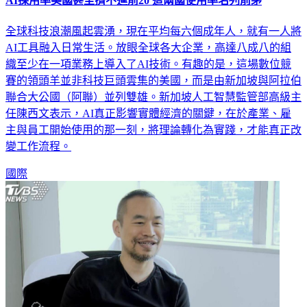
AI採用率美國甚至擠不進前20 這兩國使用率名列前茅
全球科技浪潮風起雲湧，現在平均每六個成年人，就有一人將
AI工具融入日常生活。放眼全球各大企業，高達八成八的組
織至少在一項業務上導入了AI技術。有趣的是，這場數位競
賽的領頭羊並非科技巨頭雲集的美國，而是由新加坡與阿拉伯
聯合大公國（阿聯）並列雙雄。新加坡人工智慧監管部高級主
任陳西文表示，AI真正影響實體經濟的關鍵，在於產業、雇
主與員工開始使用的那一刻，將理論轉化為實踐，才能真正改
變工作流程。
國際