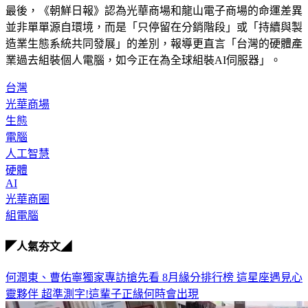
最後，《朝鮮日報》認為光華商場和龍山電子商場的命運差異
並非單單源自環境，而是「只停留在分銷階段」或「持續與製
造業生態系統共同發展」的差別，報導更直言「台灣的硬體產
業過去組裝個人電腦，如今正在為全球組裝AI伺服器」。
台灣
光華商場
生態
電腦
人工智慧
硬體
AI
光華商圈
組電腦
◤人氣夯文◢
何潤東、曹佑寧獨家專訪搶先看
8月緣分排行榜 這星座遇見心
靈夥伴
超準測字!這輩子正緣何時會出現