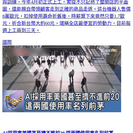
與訓練，今年4月初正式上工。索提不只記熟了整間店的平面
圖，還能親自帶領顧客走到正確的商品走道。這台機器人售價
8萬歐元，扣掉使用壽命折舊後，時薪算下來竟然只要1.7歐
元，折合新台幣大約60元，堪稱全店最便宜的勞動力，目前每
週上工兩到三天。
國際