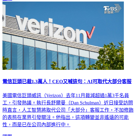
電信巨頭已裁1.3萬人！CEO又喊這句：AI可取代大部分客服
美國電信巨頭威訊（Verizon）去年11月裁減超過1萬3千名員
工，引發熱議。執行長舒爾曼（Dan Schulman）近日接受訪問
時直言，人工智慧將取代公司「大部分」客服工作，不加修飾
的表態在業界引發關注。他指出，這項轉變並非遙遠的可能
性，而是已在公司內部進行中。