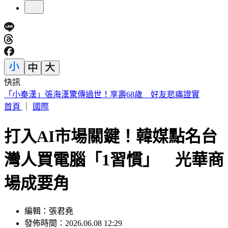
快訊
高雄金獅湖驚悚掛男屍！「衣著整齊」身分曝 民眾目擊嚇壞
首頁
｜
國際
打入AI市場關鍵！韓媒點名台
灣人買電腦「1習慣」 光華商
場成要角
編輯：張君堯
發佈時間：2026.06.08 12:29