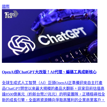
國際
OpenAI迎ChatGPT大改版！AI代理、編碼工具成新核心
全球生成式人工智慧（AI）巨頭OpenAI正準備迎來自主打產
品ChatGPT問世以來最大規模的產品大翻新。這家目前估值高
達8500億美元（約新台幣27兆元）的明星團隊，正積極尋找全
新的成長引擎，全面將資源轉向爭取高獲利的企業商業客戶。