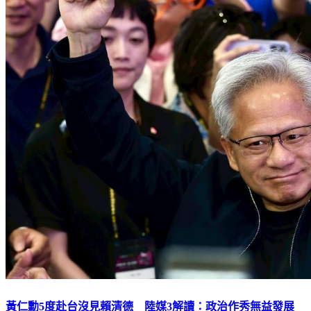
黃仁勳5度赴台沒見賴清德 陸媒3解讀：政治作秀無益發展