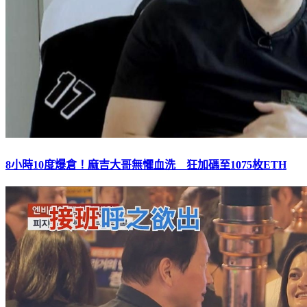
8小時10度爆倉！麻吉大哥無懼血洗 狂加碼至1075枚ETH