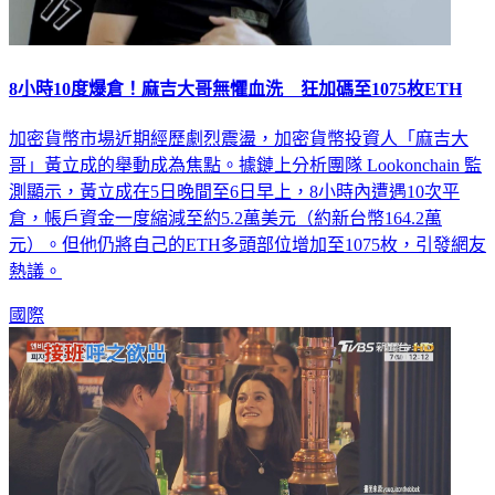
8小時10度爆倉！麻吉大哥無懼血洗 狂加碼至1075枚ETH
加密貨幣市場近期經歷劇烈震盪，加密貨幣投資人「麻吉大
哥」黃立成的舉動成為焦點。據鏈上分析團隊 Lookonchain 監
測顯示，黃立成在5日晚間至6日早上，8小時內遭遇10次平
倉，帳戶資金一度縮減至約5.2萬美元（約新台幣164.2萬
元）。但他仍將自己的ETH多頭部位增加至1075枚，引發網友
熱議。
國際