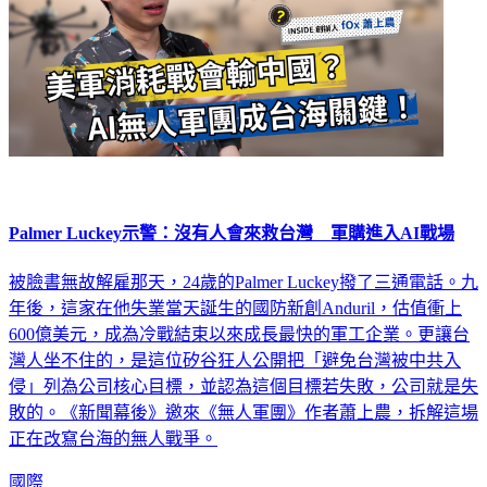
Palmer Luckey示警：沒有人會來救台灣 軍購進入AI戰場
被臉書無故解雇那天，24歲的Palmer Luckey撥了三通電話。九
年後，這家在他失業當天誕生的國防新創Anduril，估值衝上
600億美元，成為冷戰結束以來成長最快的軍工企業。更讓台
灣人坐不住的，是這位矽谷狂人公開把「避免台灣被中共入
侵」列為公司核心目標，並認為這個目標若失敗，公司就是失
敗的。《新聞幕後》邀來《無人軍團》作者蕭上農，拆解這場
正在改寫台海的無人戰爭。
國際