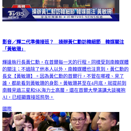
影音／輝二代準備接班？ 操辦黃仁勳訪韓細節 韓媒關注
「黃敏珊」
輝達執行長黃仁勳，在首爾每一天的行程，同樣受到南韓媒體
的關注；不過除了他本人以外，南韓媒體也注意到，黃仁勳的
長女【黃敏珊】。因為黃仁勳的首爾行，不管在哪裡、見了
誰，都能看到黃敏珊的身影。黃敏珊甚至在4月底，就提前到
南韓見過三星和SK海力士高層，還在首爾大學演講大談擁抱
AI，已經顯露接班態勢。
國際