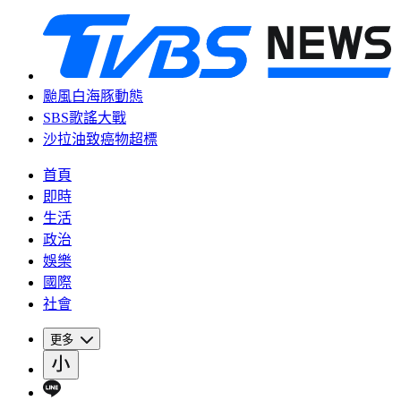
颱風白海豚動態
SBS歌謠大戰
沙拉油致癌物超標
首頁
即時
生活
政治
娛樂
國際
社會
更多