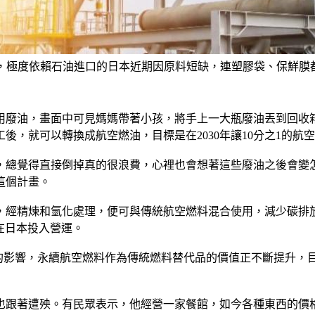
度依賴石油進口的日本近期因原料短缺，連塑膠袋、保鮮膜都大缺貨。
用廢油，畫面中可見媽媽帶著小孩，將手上一大瓶廢油丟到回收
後，就可以轉換成航空燃油，目標是在2030年讓10分之1的航
，總覺得直接倒掉真的很浪費，心裡也會想著這些廢油之後會變
這個計畫。
煉和氫化處理，便可與傳統航空燃料混合使用，減少碳排放、降低原油
在日本投入營運。
勢的影響，永續航空燃料作為傳統燃料替代品的價值正不斷提升，
也跟著遭殃。有民眾表示，他經營一家餐館，如今各種東西的價