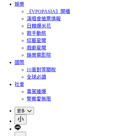
娛樂
《VPOPASIA》開播
演唱會搶票情報
日韓爆米花
歌手動態
綜藝星聞
戲劇星聞
娛樂電影院
國際
川普對等關稅
全球必讀
社會
毒駕連爆
警察愛無限
更多