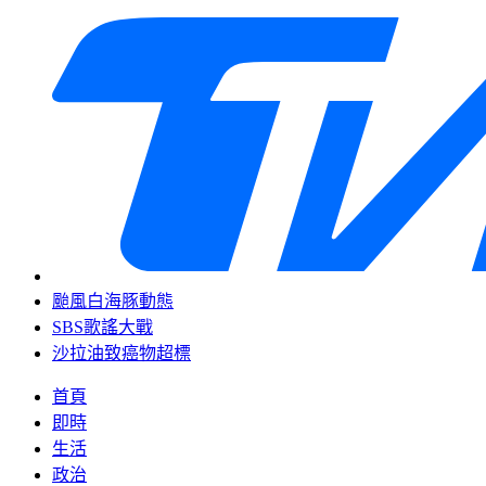
颱風白海豚動態
SBS歌謠大戰
沙拉油致癌物超標
首頁
即時
生活
政治