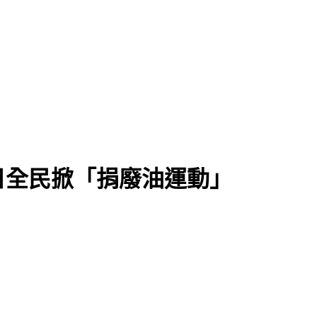
煞路線
日全民掀「捐廢油運動」