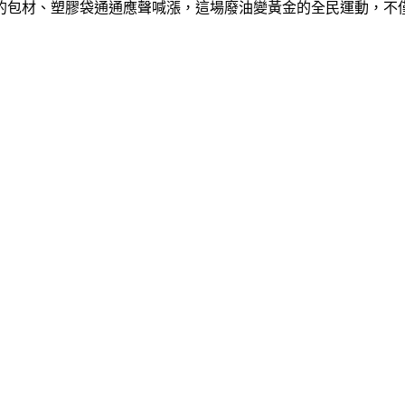
的包材、塑膠袋通通應聲喊漲，這場廢油變黃金的全民運動，不