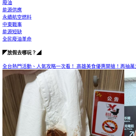
廢油
能源供應
永續航空燃料
中東戰事
能源短缺
全民廢油革命
◤放假去哪玩？◢
全台熱門活動、人氣攻略一次看！
高雄美食優惠開搶！再抽萬