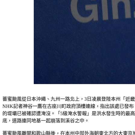
薔蜜颱風從日本沖繩、九州一路北上，3日凌晨登陸本州「近畿地
NHK記者神谷一鷹在古座川町政府頂樓連線，指出該處已發
的堤壩已被確認遭淹沒。「5級淹水警報」是洪水發生時的最高
底，道路連同地基一起崩落到溪谷之中。
薔蜜颱風離開和歌山縣後，在本州中部外海朝東北方的大東京