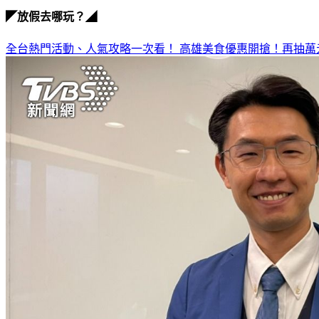
◤放假去哪玩？◢
全台熱門活動、人氣攻略一次看！
高雄美食優惠開搶！再抽萬