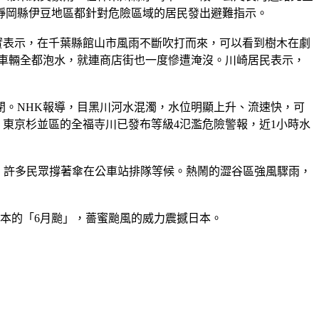
靜岡縣伊豆地區都針對危險區域的居民發出避難指示。
實表示，在千葉縣館山市風雨不斷吹打而來，可以看到樹木在劇
車輛全都泡水，就連商店街也一度慘遭淹沒。川崎居民表示，
。NHK報導，目黑川河水混濁，水位明顯上升、流速快，可
東京杉並區的全福寺川已發布等級4氾濫危險警報，近1小時水
強，許多民眾撐著傘在公車站排隊等候。熱鬧的澀谷區強風驟雨，
日本的「6月颱」，薔蜜颱風的威力震撼日本。