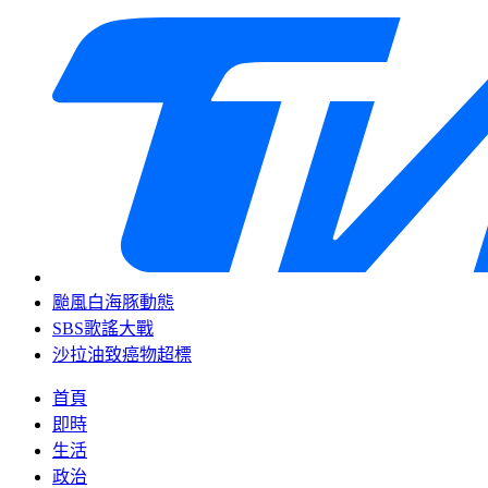
颱風白海豚動態
SBS歌謠大戰
沙拉油致癌物超標
首頁
即時
生活
政治