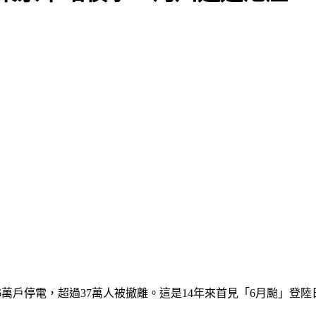
6萬戶停電，超過37萬人被撤離。這是14年來首見「6月颱」