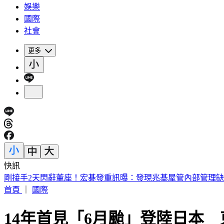
娛樂
國際
社會
更多
快訊
剛接手2天閃辭董座！宏碁發重訊曝：發現兆基屋管內部管理
首頁
｜
國際
14年首見「6月颱」登陸日本