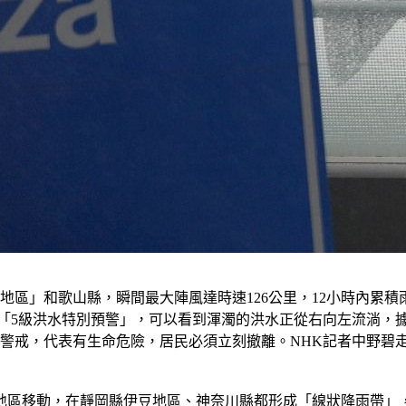
區」和歌山縣，瞬間最大陣風達時速126公里，12小時內累積
布「5級洪水特別預警」，可以看到渾濁的洪水正從右向左流淌，
警戒，代表有生命危險，居民必須立刻撤離。NHK記者中野碧走
地區移動，在靜岡縣伊豆地區、神奈川縣都形成「線狀降雨帶」，