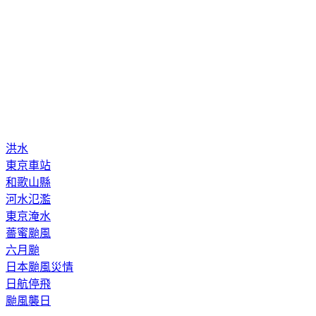
洪水
東京車站
和歌山縣
河水氾濫
東京淹水
薔蜜颱風
六月颱
日本颱風災情
日航停飛
颱風襲日