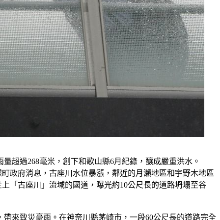
雨量超過268毫米，創下和歌山縣6月紀錄，釀成嚴重洪水。
據町政府消息，古座川水位暴漲，鄰近的月瀨地區和宇野木地區
上「古座川」流域的國道，曝光約10公尺長的道路坍塌至谷
帶來致災豪雨。在神奈川縣茅崎市，一段60公尺長的道路完全