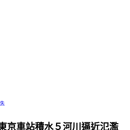
缺失
 東京車站積水５河川逼近氾濫