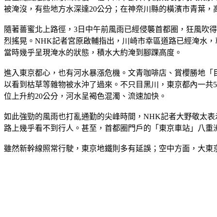
被淹沒，有些地方水深達20公分；在神奈川縣的橫濱市青葉
隨著薔蜜北上路徑，3日中午前風雨已經侵襲首都圈，狂風吹
烈搖晃。NHK記者宮原啟輔指出，川崎市幸區道路已經淹水
當時幾乎呈現淹水的狀態，積水大約淹到腳踝高度。
進入東京都心，也有河水暴漲危機。文青咖啡店、賞櫻勝地「
以看到枯草等雜物被水沖了過來。不只目黑川，東京都內一共5
位上升約20公分，河水呈褐色混濁、流速加快。
如此強勁的風雨也打亂通勤的尖峰時間，NHK記者大野敬太表
路上幾乎看不到行人。甚至，首都圈門戶的「東京車站」八重
雖然新幹線照常行駛，東京地鐵則多有延誤；空中方面，大東京