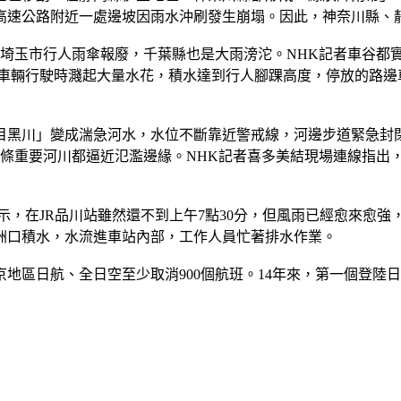
，高速公路附近一處邊坡因雨水沖刷發生崩塌。因此，神奈川縣、
得埼玉市行人雨傘報廢，千葉縣也是大雨滂沱。NHK記者車谷都
，車輛行駛時濺起大量水花，積水達到行人腳踝高度，停放的路邊
目黑川」變成湍急河水，水位不斷靠近警戒線，河邊步道緊急封閉
條重要河川都逼近氾濫邊緣。NHK記者喜多美結現場連線指出，
示，在JR品川站雖然還不到上午7點30分，但風雨已經愈來愈
洲口積水，水流進車站內部，工作人員忙著排水作業。
地區日航、全日空至少取消900個航班。14年來，第一個登陸