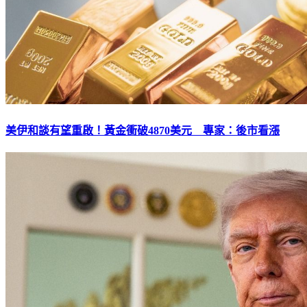
美伊和談有望重啟！黃金衝破4870美元 專家：後市看漲