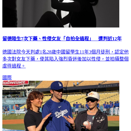
留德陸生7次下藥、性侵女友「自拍全過程」 遭判近12年
德國法院今天判處1名28歲中國留學生11年3個月徒刑，認定他
多次對女友下藥，使其陷入強烈昏迷後加以性侵，並拍攝整個
虐待過程。
國際