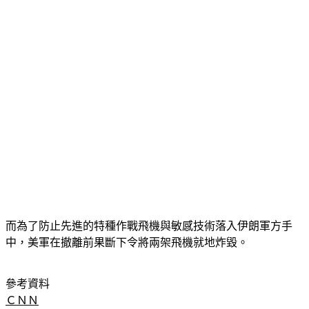
而為了防止先進的特種作戰飛機與敏感技術落入伊朗軍方手
中，美軍在撤離前果斷下令將兩架飛機就地炸毀。
參考資料