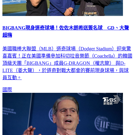
BIGBANG現身道奇球場！佐佐木朗希送簽名球 GD、大聲
超嗨
美國職棒大聯盟（MLB）道奇球場（Dodger Stadium）迎來驚
喜嘉賓！正在美國準備參加科切拉音樂節（Coachella）的韓國
頂級天團「BIGBANG」成員G-DRAGON（權志龍） 與D-
LITE（姜大聲），於道奇對戰大都會的賽前現身球場，與球
員互動。
國際