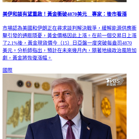
美伊和談有望重啟！黃金衝破4870美元 專家：後市看漲
市場認為美國和伊朗正在尋求談判解決戰爭，緩解能源供應衝
擊引發的通膨隱憂，黃金價格因此上漲。在前一個交易日上漲
了2.1%後，黃金現貨價今（15）日亞盤一度突破每盎司4870
美元。分析師指出，預計在未來幾月內，隨著地緣政治風險加
劇，黃金將恢復漲幅。
國際