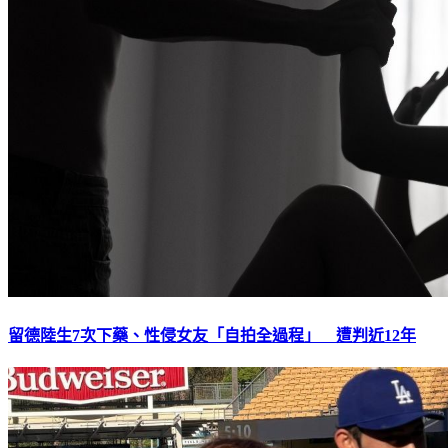
留德陸生7次下藥、性侵女友「自拍全過程」 遭判近12年