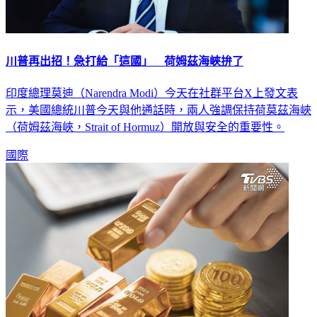
川普再出招！急打給「這國」 荷姆茲海峽拚了
印度總理莫迪（Narendra Modi）今天在社群平台X上發文表
示，美國總統川普今天與他通話時，兩人強調保持荷莫茲海峽
（荷姆茲海峽，Strait of Hormuz）開放與安全的重要性。
國際