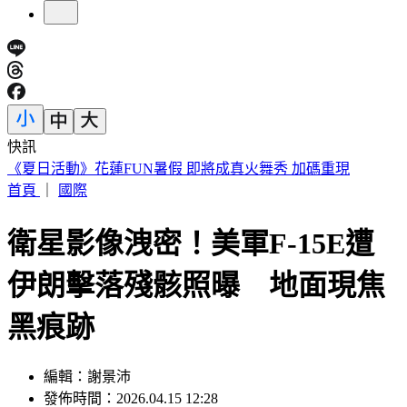
快訊
188萬《龍藏經》賣掉了！大戶不甩7折 店員爆「付現買原
價」
首頁
｜
國際
衛星影像洩密！美軍F-15E遭
伊朗擊落殘骸照曝 地面現焦
黑痕跡
編輯：謝景沛