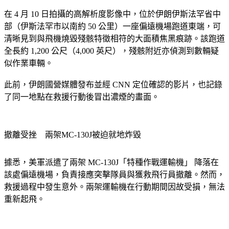
在 4 月 10 日拍攝的高解析度影像中，位於伊朗伊斯法罕省中
部（伊斯法罕市以南約 50 公里）一座偏遠機場跑道東端，可
清晰見到與飛機燒毀殘骸特徵相符的大面積焦黑痕跡。該跑道
全長約 1,200 公尺（4,000 英尺），殘骸附近亦偵測到數輛疑
似作業車輛。
此前，伊朗國營媒體發布並經 CNN 定位確認的影片，也記錄
了同一地點在救援行動後冒出濃煙的畫面。
撤離受挫　兩架MC-130J被迫就地炸毀
據悉，美軍派遣了兩架 
MC-130J「特種作戰運輸機」
 降落在
該處偏遠機場，負責接應突擊隊員與獲救飛行員撤離。然而，
救援過程中發生意外。兩架運輸機在行動期間因故受損，無法
重新起飛。