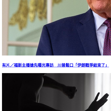
有片／福斯主播搶先曝光專訪 川普鬆口「伊朗戰爭結束了」