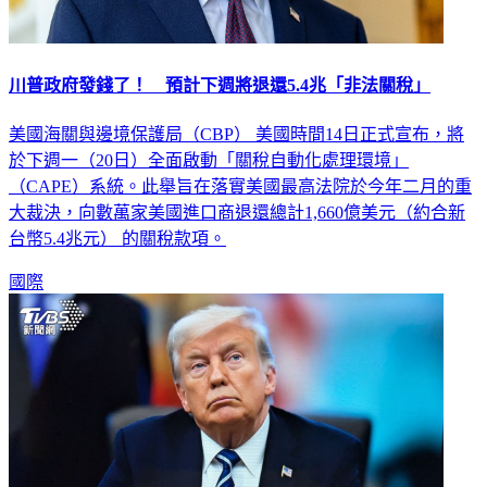
川普政府發錢了！ 預計下週將退還5.4兆「非法關稅」
美國海關與邊境保護局（CBP） 美國時間14日正式宣布，將
於下週一（20日）全面啟動「關稅自動化處理環境」
（CAPE）系統。此舉旨在落實美國最高法院於今年二月的重
大裁決，向數萬家美國進口商退還總計1,660億美元（約合新
台幣5.4兆元） 的關稅款項。
國際