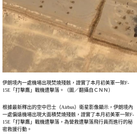
伊朗境內一處機場出現焚燒殘骸，證實了本月初美軍一架F-
15E「打擊鷹」戰機遭擊落。（圖／翻攝自ＣＮＮ）
根據最新釋出的空中巴士（Airbus）衛星影像顯示，伊朗境內
一處偏遠機場出現大面積焚燒殘骸，證實了本月初美軍一架F-
15E「打擊鷹」戰機遭擊落，為營救遭擊落飛行員而進行的秘
密救援行動。