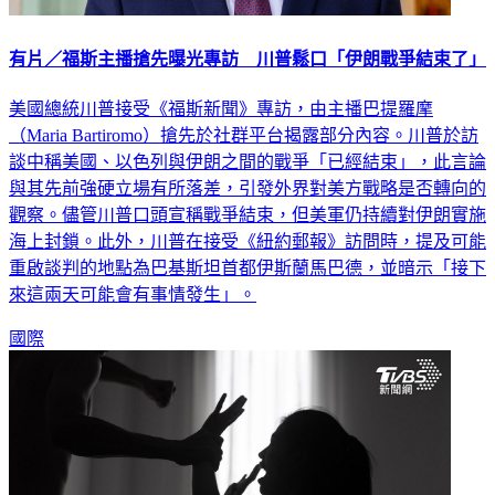
有片／福斯主播搶先曝光專訪 川普鬆口「伊朗戰爭結束了」
美國總統川普接受《福斯新聞》專訪，由主播巴提羅摩
（Maria Bartiromo）搶先於社群平台揭露部分內容。川普於訪
談中稱美國、以色列與伊朗之間的戰爭「已經結束」，此言論
與其先前強硬立場有所落差，引發外界對美方戰略是否轉向的
觀察。儘管川普口頭宣稱戰爭結束，但美軍仍持續對伊朗實施
海上封鎖。此外，川普在接受《紐約郵報》訪問時，提及可能
重啟談判的地點為巴基斯坦首都伊斯蘭馬巴德，並暗示「接下
來這兩天可能會有事情發生」。
國際