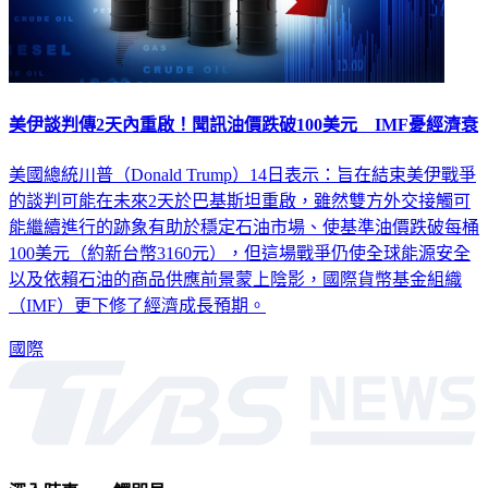
美伊談判傳2天內重啟！聞訊油價跌破100美元 IMF憂經濟衰
美國總統川普（Donald Trump）14日表示：旨在結束美伊戰爭
的談判可能在未來2天於巴基斯坦重啟，雖然雙方外交接觸可
能繼續進行的跡象有助於穩定石油市場、使基準油價跌破每桶
100美元（約新台幣3160元），但這場戰爭仍使全球能源安全
以及依賴石油的商品供應前景蒙上陰影，國際貨幣基金組織
（IMF）更下修了經濟成長預期。
國際