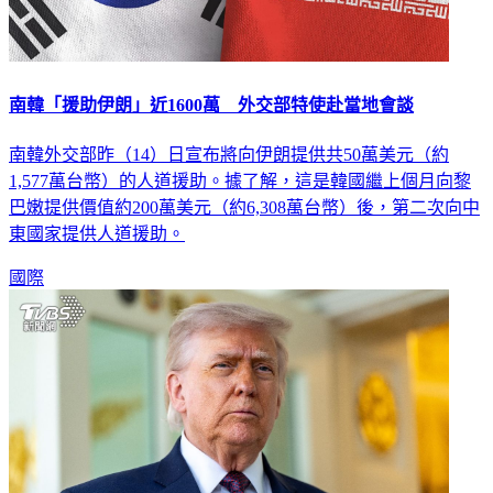
南韓「援助伊朗」近1600萬 外交部特使赴當地會談
南韓外交部昨（14）日宣布將向伊朗提供共50萬美元（約
1,577萬台幣）的人道援助。據了解，這是韓國繼上個月向黎
巴嫩提供價值約200萬美元（約6,308萬台幣）後，第二次向中
東國家提供人道援助。
國際