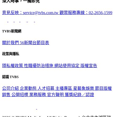
深入時事，一觸即見
意見反映：service@tvbs.com.tw
觀眾服務專線：02-2656-1599
TVBS新聞網
關於我們
56新聞台節目表
政策與隱私
隱私權政策
性騷擾防治措施
網站使用協定
版權宣告
認識 TVBS
公司介紹
企業動態
人才招募
主播專區
星藝象娛樂
節目版權
銷售
公開招標
業務服務
官方聲明
獲獎紀錄／認證