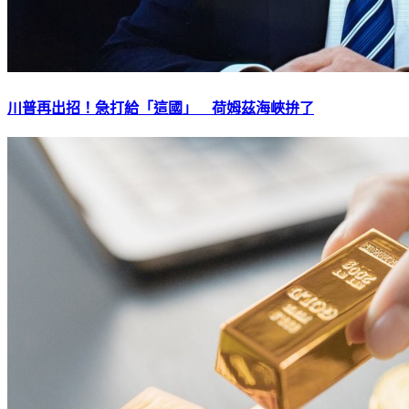
川普再出招！急打給「這國」 荷姆茲海峽拚了