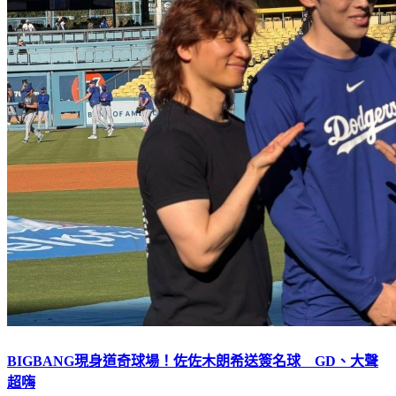
BIGBANG現身道奇球場！佐佐木朗希送簽名球 GD、大聲