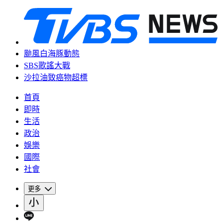
颱風白海豚動態
SBS歌謠大戰
沙拉油致癌物超標
首頁
即時
生活
政治
娛樂
國際
社會
更多