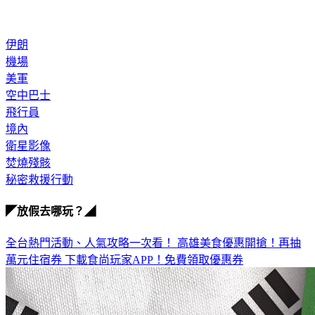
ＣＮＮ
伊朗
機場
美軍
空中巴士
飛行員
境內
衛星影像
焚燒殘骸
秘密救援行動
◤放假去哪玩？◢
全台熱門活動、人氣攻略一次看！
高雄美食優惠開搶！再抽
萬元住宿券
下載食尚玩家APP！免費領取優惠券