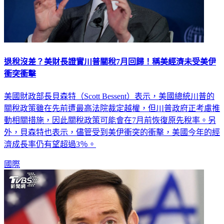
退稅沒差？美財長證實川普關稅7月回歸！稱美經濟未受美伊
衝突衝擊
美國財政部長貝森特（Scott Bessent）表示，美國總統川普的
關稅政策雖在先前遭最高法院裁定越權，但川普政府正考慮推
動相關措施，因此關稅政策可能會在7月前恢復原先稅率。另
外，貝森特也表示，儘管受到美伊衝突的衝擊，美國今年的經
濟成長率仍有望超過3％。
國際