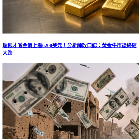
瑞銀才喊金價上看6200美元！分析師改口認：黃金牛市恐終結
大跌