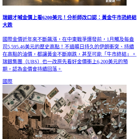
瑞銀才喊金價上看6200美元！分析師改口認：黃金牛市恐終結
大跌
國際金價近年來不斷飆漲，在中東戰爭爆發前，1月觸及每盎
司5,595.46美元的歷史高點！不過曠日持久的伊朗衝突、持續
在高點的油價，都讓黃金不斷崩跌，甚至可能「牛市終結」。
瑞銀集團（UBS）也一改原先看好金價衝上6,200美元的預
期，認為金價會持續回落。
國際