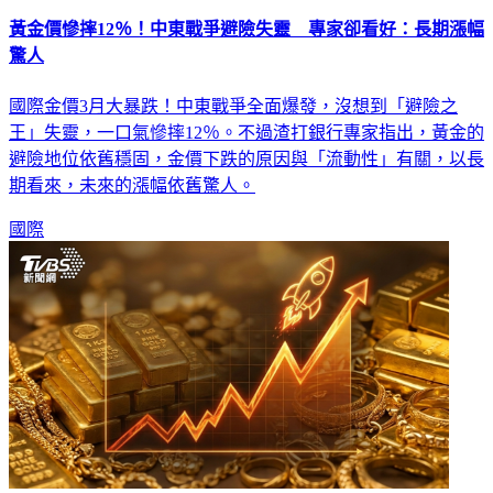
黃金價慘摔12％！中東戰爭避險失靈 專家卻看好：長期漲幅
驚人
國際金價3月大暴跌！中東戰爭全面爆發，沒想到「避險之
王」失靈，一口氣慘摔12％。不過渣打銀行專家指出，黃金的
避險地位依舊穩固，金價下跌的原因與「流動性」有關，以長
期看來，未來的漲幅依舊驚人。
國際