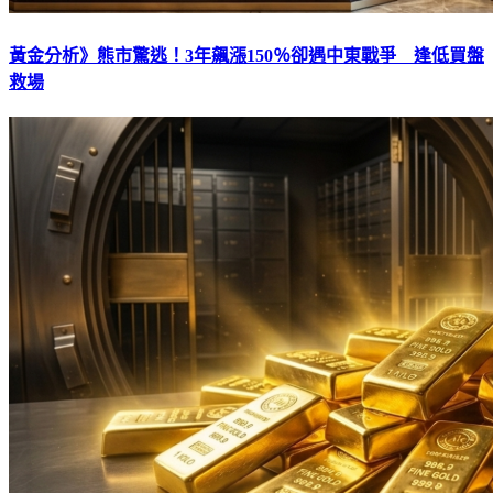
黃金分析》熊市驚逃！3年飆漲150％卻遇中東戰爭 逢低買盤
救場