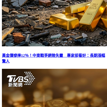
黃金價慘摔12％！中東戰爭避險失靈 專家卻看好：長期漲幅
驚人