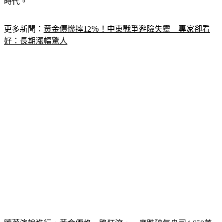
更多新聞：
黃金價慘摔12％！中東戰爭避險失靈　專家卻看
好：長期漲幅驚人
隨著演說進行，黃金價格一路狂瀉，一度跌破每盎司4,650美