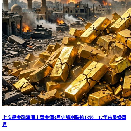
上次是金融海嘯！黃金價3月史詩崩跌逾13％ 17年來最慘單
月