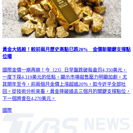
黃金大逃殺！較前兩月歷史高點已跌20% 金價新關鍵支撐點
位曝
國際金價一崩再崩！今（23）日早盤跌破每盎司4,350美元，
一度下探4,319美元的低點，顯示市場拋售壓力明顯加劇。尤
其開年至今，前兩個月金價上漲超過20％，如今近乎全部吐
回。從技術分析來看，黃金摔破過去三個月的關鍵支撐點位，
下一個將會在4,270美元。
國際