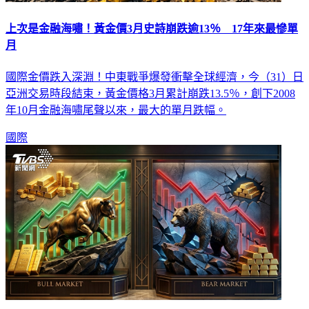
上次是金融海嘯！黃金價3月史詩崩跌逾13％ 17年來最慘單
月
國際金價跌入深淵！中東戰爭爆發衝擊全球經濟，今（31）日
亞洲交易時段結束，黃金價格3月累計崩跌13.5％，創下2008
年10月金融海嘯尾聲以來，最大的單月跌幅。
國際