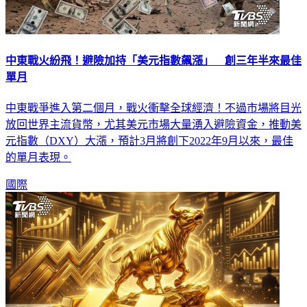
中東戰火紛飛！避險加持「美元指數飆漲」 創三年半來最佳
單月
中東戰爭進入第二個月，戰火衝擊全球經濟！不過市場將目光
放回世界主流貨幣，尤其美元市場大量湧入避險資金，推動美
元指數（DXY）大漲，預計3月將創下2022年9月以來，最佳
的單月表現。
國際