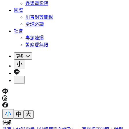
娛樂電影院
國際
川普對等關稅
全球必讀
社會
毒駕連爆
警察愛無限
更多
快訊