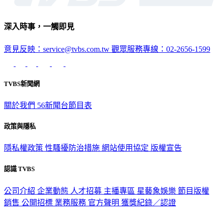
深入時事，一觸即見
意見反映：service@tvbs.com.tw
觀眾服務專線：02-2656-1599
TVBS新聞網
關於我們
56新聞台節目表
政策與隱私
隱私權政策
性騷擾防治措施
網站使用協定
版權宣告
認識 TVBS
公司介紹
企業動態
人才招募
主播專區
星藝象娛樂
節目版權
銷售
公開招標
業務服務
官方聲明
獲獎紀錄／認證