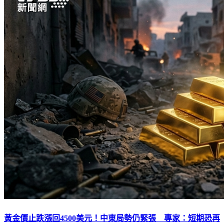
黃金價止跌漲回4500美元！中東局勢仍緊張 專家：短期恐再
跌