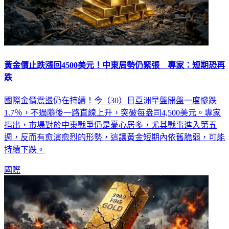
黃金價止跌漲回4500美元！中東局勢仍緊張 專家：短期恐再
跌
國際金價震盪仍在持續！今（30）日亞洲早盤開盤一度慘跌
1.7％，不過隨後一路直線上升，突破每盎司4,500美元。專家
指出，市場對於中東戰爭仍是憂心居多，尤其戰事進入第五
週，反而有愈演愈烈的形勢，這讓黃金短期內依舊脆弱，可能
持續下跌。
國際