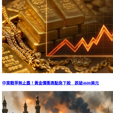
中東戰爭無止盡！黃金價衝高點急下殺 跌破4600美元