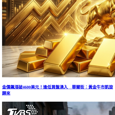
金價飆漲破4600美元！逢低買盤湧入 華爾街：黃金牛市凱旋
歸來