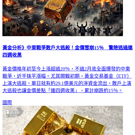
黃金分析》中東戰爭散戶大逃殺！金價雪崩15％ 驚險逃過連
四週收黑
黃金價格年初至今上漲超過20％，不過2月底全面爆發的中東
戰爭，近乎抹平漲幅。尤其開戰初期，黃金交易基金（ETF）
上演大逃殺，單日就有約29.1億美元的淨資金流出，散戶上演
大逃殺也讓金價差點「連四週收黑」，累計崩跌約15％。
國際