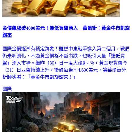
金價飆漲破4600美元！逢低買盤湧入 華爾街：黃金牛市凱旋
歸來
國際金價逐漸有穩定跡象！雖然中東戰爭進入第二個月，戰局
仍未明朗化，不過黃金價格不斷崩跌，也吸引大量「逢低買
盤」湧入市場。繼昨（30）日一度大漲近4％，黃金現貨價今
（31）日亞盤持續上升，衝破每盎司4,600美元，讓華爾街分
析師嗨喊：「黃金牛市凱旋歸來！」
國際