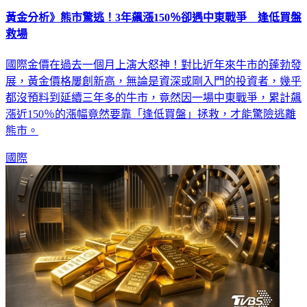
黃金分析》熊市驚逃！3年飆漲150％卻遇中東戰爭 逢低買盤
救場
國際金價在過去一個月上演大怒神！對比近年來牛市的蓬勃發
展，黃金價格屢創新高，無論是資深或剛入門的投資者，幾乎
都沒預料到延續三年多的牛市，竟然因一場中東戰爭，累計飆
漲近150％的漲幅竟然要靠「逢低買盤」拯救，才能驚險逃離
熊市。
國際