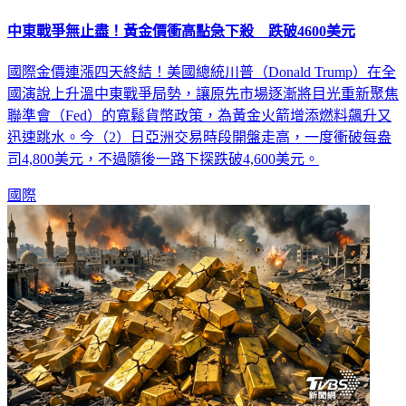
中東戰爭無止盡！黃金價衝高點急下殺 跌破4600美元
國際金價連漲四天終結！美國總統川普（Donald Trump）在全
國演說上升溫中東戰爭局勢，讓原先市場逐漸將目光重新聚焦
聯準會（Fed）的寬鬆貨幣政策，為黃金火箭增添燃料飆升又
迅速跳水。今（2）日亞洲交易時段開盤走高，一度衝破每盎
司4,800美元，不過隨後一路下探跌破4,600美元。
國際