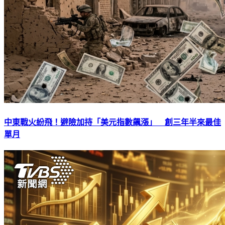
中東戰火紛飛！避險加持「美元指數飆漲」 創三年半來最佳
單月