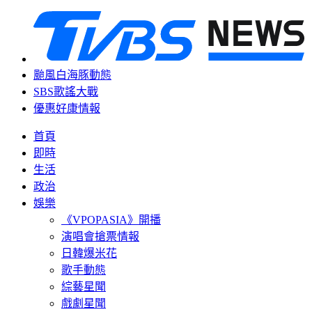
颱風白海豚動態
SBS歌謠大戰
優惠好康情報
首頁
即時
生活
政治
娛樂
《VPOPASIA》開播
演唱會搶票情報
日韓爆米花
歌手動態
綜藝星聞
戲劇星聞