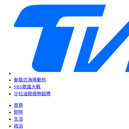
颱風白海豚動態
SBS歌謠大戰
沙拉油致癌物超標
首頁
即時
生活
政治