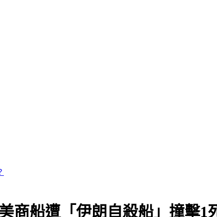
：美商船遭「伊朗自殺船」撞擊1