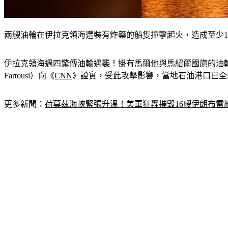
兩艘油輪在伊拉克領海遭裝有炸藥的船隻撞擊起火，造成至少1人
伊拉克領海週四驚傳油輪遇襲！掛有馬爾他與馬紹爾國旗的油輪，在
Fartousi）向《
CNN
》證實，受此攻擊影響，當地石油港口已全
更多新聞：
荷莫茲海峽緊張升溫！美軍狂轟摧毀16艘伊朗布雷