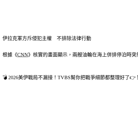
伊拉克軍方斥侵犯主權　不排除法律行動
根據《
CNN
》核實的畫面顯示，兩艘油輪在海上併排停泊時突
💣 2026美伊戰局不漏接！TVBS幫你把戰爭細節都整理好了👉