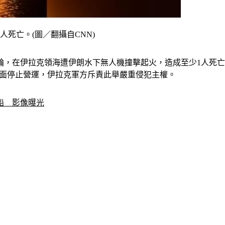
死亡。(圖／翻攝自CNN)
伊拉克領海遭伊朗水下無人機撞擊起火，造成至少1人死亡、38人
面停止營運，伊拉克軍方斥責此舉嚴重侵犯主權。
船　影像曝光