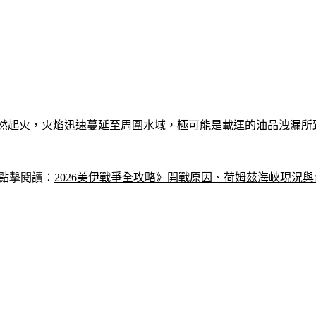
然起火，火焰迅速蔓延至周圍水域，極可能是載運的油品洩漏所
 點擊閱讀：
2026美伊戰爭全攻略》開戰原因、荷姆茲海峽現況