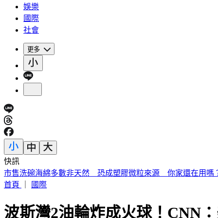
娛樂
國際
社會
更多
快訊
《夏日活動》花蓮FUN暑假 即將成真火舞秀 加碼重現
首頁
｜
國際
波斯灣2油輪炸成火球！CNN