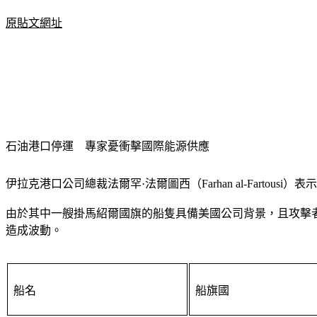
原貼文網址
石油港口停運　專家憂衝擊國際能源供應
伊拉克港口公司總裁法爾罕·法爾圖西（Farhan al-Fart
由於其中一艘掛馬紹爾國旗的船隻具備美國公司背景，且攻擊
造成波動。
船名
船旗國