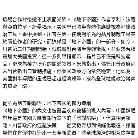
這場合作背後遠不止表面光鮮。《地下帝國》作者亨利．法羅
與亞伯拉罕．紐曼揭示，美國早已將半導體供應鏈視為地緣政
治工具。書中提到，川普在第一任期對華為的晶片制裁正是基
於兩位作者的研究，而這僅是「地下帝國」的一部分。如今，
川普第二任期剛開始，就威脅對台灣半導體徵稅，並要求台積
電加大美國投資。這一系列舉措顯示，晶片已不僅是科技產
品，更成為權力博弈的關鍵領域。米勒指出，儘管川普政府尚
未出台新出口管制措施，但美國政策方向依然穩定。他認為，
美國對半導體的重視已超越經濟競爭，成為全球地緣政治博弈
的重要一環。
從華為到五眼聯盟：地下帝國的權力織網
《地下帝國》的內文也披露孟晚舟被捕的驚人內幕。中國媒體
怒斥這是美國與匯豐銀行設下的「陰謀陷阱」，但真相更複
雜。川普政府的混亂決策——從突發奇想到情緒化報復，讓官