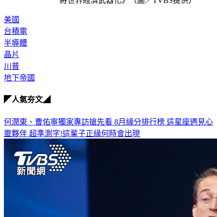
TVBS出版新書《地下帝國：金融、網路、半導體──美
將世界經濟武器化》（圖／TVBS提供）
美國
台積電
半導體
晶片
川普
地下帝國
◤人氣夯文◢
何潤東、曹佑寧獨家專訪搶先看
8月緣分排行榜 這星座遇見心
靈夥伴
超準測字!這輩子正緣何時會出現