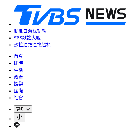
颱風白海豚動態
SBS歌謠大戰
沙拉油致癌物超標
首頁
即時
生活
政治
娛樂
國際
社會
更多