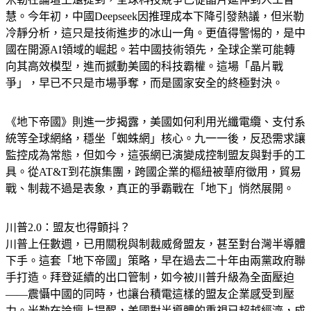
米勒在論壇上還提到，全球科技競爭已從晶片延伸到人工智
慧。今年初，中國Deepseek因推理成本下降引發熱議，但米勒
冷靜分析，這只是技術進步的冰山一角。更值得警惕的，是中
國在開源AI領域的崛起。若中國技術領先，全球企業可能轉
向其高效模型，進而撼動美國的科技霸權。這場「晶片戰
爭」，早已不只是市場爭奪，而是國家安全的終極對決。
《地下帝國》則進一步揭露，美國如何利用光纖電纜、支付系
統等全球網絡，穩坐「蜘蛛網」核心。九一一後，反恐需求讓
監控成為常態，但如今，這張網已演變成控制盟友與對手的工
具。從AT&T到花旗集團，跨國企業的樞紐被華府徵用，貿易
戰、制裁不過是表象，真正的爭霸戰在「地下」悄然展開。
川普2.0：盟友也得顫抖？
川普上任數週，已用關稅與制裁威脅盟友，甚至對台灣半導體
下手。這套「地下帝國」策略，早在過去二十年由兩黨政府聯
手打造。拜登延續的出口管制，如今被川普升級為全面壓迫
——震懾中國的同時，也讓台積電這樣的盟友企業感受到壓