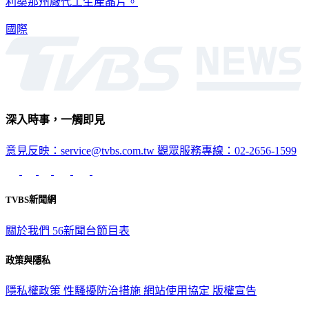
權。另外，黃仁勳也提到輝達（Nvidia）已委託台積電在其亞
利桑那州廠代工生產晶片。
國際
深入時事，一觸即見
意見反映：service@tvbs.com.tw
觀眾服務專線：02-2656-1599
TVBS新聞網
關於我們
56新聞台節目表
政策與隱私
隱私權政策
性騷擾防治措施
網站使用協定
版權宣告