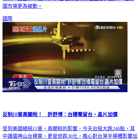
積電，三星電子及SK海力士在美投資將面臨更大壓力，在美
國市場更為被動。
國際
反制川普高關稅！ 許舒博：台積電留台、晶片加價
受到美國總統川普，高關稅的影響，今天台股大跌246點，其