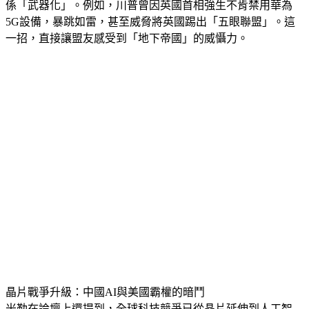
員們在倉促中打造出一套全新武器：將全球經濟的相互依存關
係「武器化」。例如，川普曾因英國首相強生不肯禁用華為
5G設備，暴跳如雷，甚至威脅將英國踢出「五眼聯盟」。這
一招，直接讓盟友感受到「地下帝國」的威懾力。
晶片戰爭升級：中國AI與美國霸權的暗鬥