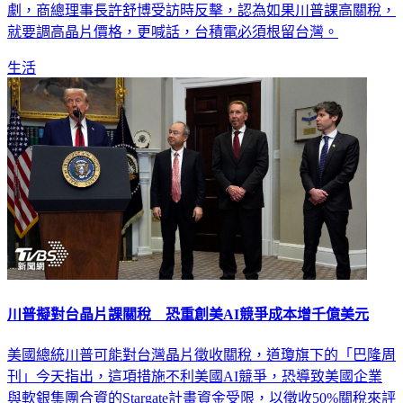
中護國神山台積電，更是慘跌30元，擔心對台灣半導體影響加
劇，商總理事長許舒博受訪時反擊，認為如果川普課高關稅，
就要調高晶片價格，更喊話，台積電必須根留台灣。
生活
川普擬對台晶片課關稅 恐重創美AI競爭成本增千億美元
美國總統川普可能對台灣晶片徵收關稅，道瓊旗下的「巴隆周
刊」今天指出，這項措施不利美國AI競爭，恐導致美國企業