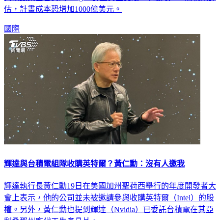
與軟銀集團合資的Stargate計畫資金受限，以徵收50%關稅來評
估，計畫成本恐增加1000億美元。
國際
輝達與台積電組隊收購英特爾？黃仁勳：沒有人邀我
輝達執行長黃仁勳19日在美國加州聖荷西舉行的年度開發者大
會上表示，他的公司並未被邀請參與收購英特爾（Intel）的股