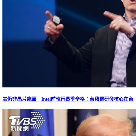
美仍非晶片龍頭 Intel前執行長季辛格：台積電研發核心在台