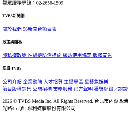
觀眾服務專線：02-2656-1599
TVBS新聞網
關於我們
56新聞台節目表
政策與隱私
隱私權政策
性騷擾防治措施
網站使用協定
版權宣告
認識 TVBS
公司介紹
企業動態
人才招募
主播專區
星藝象娛樂
節目版權銷售
公開招標
業務服務
官方聲明
獲獎紀錄／認證
2026 © TVBS Media Inc. All Rights Reserved. 台北市內湖區瑞
光路451號 | 聯利媒體股份有限公司