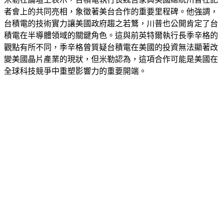
米勒在論壇上表示，台積電執行長魏哲家與美國總統川普在記
者會上的共同亮相，象徵著美台合作的重要里程碑。他強調，
台積電的技術實力讓美國政府趨之若鶩，川普也公開肯定了台
積電在半導體領域的關鍵角色。這與前英特爾執行長季辛格的
觀點有所不同，季辛格曾質疑台積電在美國的投資無法顯著改
變美國晶片產業的現狀，但米勒認為，這項合作可能是美國在
全球科技競爭中重塑影響力的重要開端。