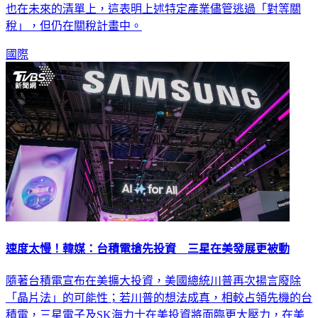
將很快宣布針對汽車、製藥和其他產業的關稅措施，且半導體
也在未來的清單上，這表明上述特定產業儘管逃過「對等關
稅」，但仍在關稅計畫中。
國際
速度太慢！韓媒：台積電搶先投資 三星在美發展更被動
隨著台積電宣布在美擴大投資，美國總統川普再次揚言廢除
「晶片法」的可能性；若川普的想法成真，相較占領先機的台