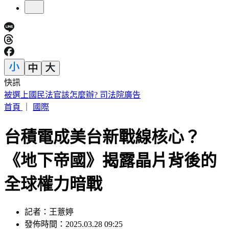
快訊
狄鶯剛返台、孫安佐出庭後首發聲 孫鵬：誰家的鍋底沒有灰
塵？
首頁
｜
國際
台積電成美台新戰線核心？
《地下帝國》揭露晶片背後的
全球權力暗戰
記者：王薏婷