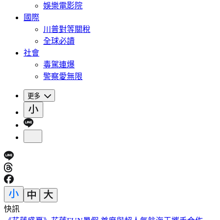
娛樂電影院
國際
川普對等關稅
全球必讀
社會
毒駕連爆
警察愛無限
更多
快訊