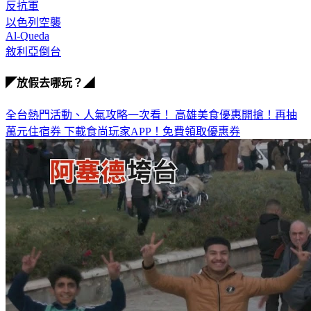
反抗軍
以色列空襲
Al-Queda
敘利亞倒台
◤放假去哪玩？◢
全台熱門活動、人氣攻略一次看！
高雄美食優惠開搶！再抽
萬元住宿券
下載食尚玩家APP！免費領取優惠券