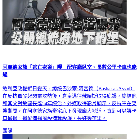
阿塞德家族「逃亡密道」曝 配客廳臥室、長數公里卡車也能
過
敘利亞政權近日變天，總統巴沙爾·阿塞德（Bashar al-Assad）
在反抗軍發起閃電攻勢後，倉皇逃往俄羅斯取得庇護，終結他
和其父對敘國長達54年統治。外媒取得影片顯示，反抗軍在突
襲期間，在阿塞德家族豪宅底下發現龐大地道，寬到可以讓卡
車通過，還配備通風設備等設施，長好幾英里。
國際