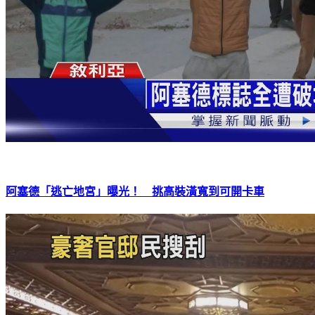
阿塞德「逃亡地宮」曝光！ 挑高裝潢寬到可開卡車