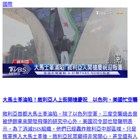
國際
大馬士革淪陷！敘利亞人上街開槍慶祝 以色列、美國忙空襲
敘利亞首都大馬士革淪陷，除了以色列空軍，三度空襲過去曾
被伊朗拿來開發飛彈的研究中心外，美國司令部也發聲明表
示，為了消滅ISIS組織，他們已經轟炸敘利亞中部區域。只是
叛軍進入大馬士革後，敘利亞民眾顯得非常開心，甚至還有人