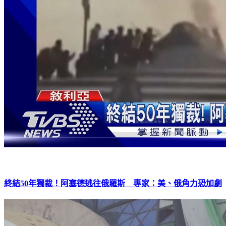
終結50年獨裁！阿塞德逃往俄羅斯 專家：美、俄角力恐加劇