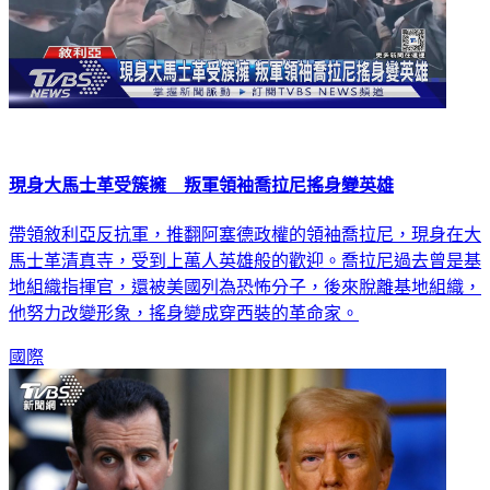
現身大馬士革受簇擁 叛軍領袖喬拉尼搖身變英雄
帶領敘利亞反抗軍，推翻阿塞德政權的領袖喬拉尼，現身在大
馬士革清真寺，受到上萬人英雄般的歡迎。喬拉尼過去曾是基
地組織指揮官，還被美國列為恐怖分子，後來脫離基地組織，
他努力改變形象，搖身變成穿西裝的革命家。
國際