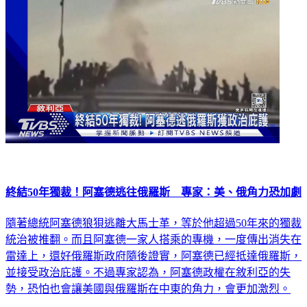
終結50年獨裁！阿塞德逃往俄羅斯 專家：美、俄角力恐加劇
隨著總統阿塞德狼狽逃離大馬士革，等於他超過50年來的獨裁
統治被推翻。而且阿塞德一家人搭乘的專機，一度傳出消失在
雷達上，還好俄羅斯政府隨後證實，阿塞德已經抵達俄羅斯，
並接受政治庇護。不過專家認為，阿塞德政權在敘利亞的失
勢，恐怕也會讓美國與俄羅斯在中東的角力，會更加激烈。