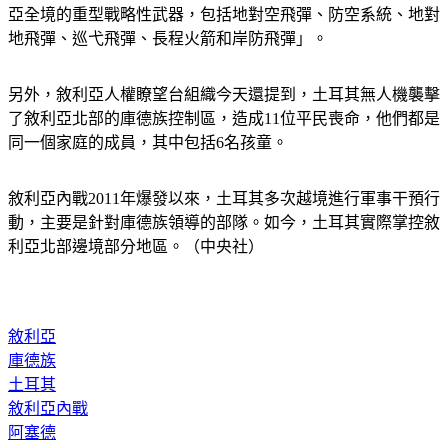
亞全境的重型戰略性武器，包括地對空飛彈、防空系統、地對
地飛彈、巡弋飛彈、長程火箭和岸防飛彈」。
另外，敘利亞人權瞭望台組織今天還提到，土耳其無人機襲擊
了敘利亞北部的庫德族控制區，造成11位平民喪命，他們都是
同一個家庭的成員，其中包括6名孩童。
敘利亞內戰2011年爆發以來，土耳其多次越境進行軍事干預行
動，主要是針對庫德族領導的部隊。如今，土耳其實際掌控敘
利亞北部邊境部分地區。（中央社）
敘利亞
庫德族
土耳其
敘利亞內戰
阿塞德