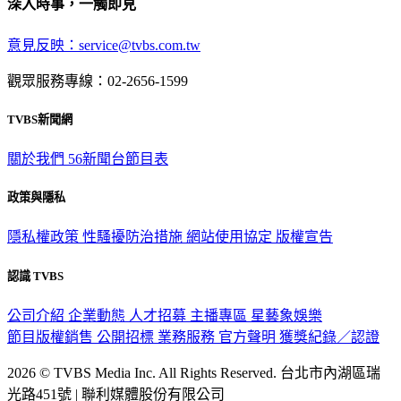
深入時事，一觸即見
意見反映：service@tvbs.com.tw
觀眾服務專線：02-2656-1599
TVBS新聞網
關於我們
56新聞台節目表
政策與隱私
隱私權政策
性騷擾防治措施
網站使用協定
版權宣告
認識 TVBS
公司介紹
企業動態
人才招募
主播專區
星藝象娛樂
節目版權銷售
公開招標
業務服務
官方聲明
獲獎紀錄／認證
2026 © TVBS Media Inc. All Rights Reserved. 台北市內湖區瑞
光路451號 | 聯利媒體股份有限公司