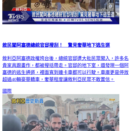
敘民闖阿塞德總統官邸搜刮！ 驚見奢華地下逃生道
敘利亞阿塞德政權垮台後，總統官邸遭大批民眾闖入，許多名
貴家具跟畫作，都被搜括帶走。官邸的地下室，還發現一個阿
塞德的逃生通道，裡面寬到連卡車都可以行駛。車庫更是停放
超過40輛豪華轎車，奢華程度讓敘利亞民眾不敢置信。
國際