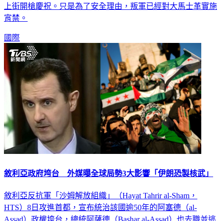
上街開槍慶祝。只是為了安全理由，叛軍已經對大馬士革實施
宵禁。
國際
敘利亞政府垮台 外媒曝全球局勢3大影響「伊朗恐製核武」
敘利亞反抗軍「沙姆解放組織」（Hayat Tahrir al-Sham，
HTS）8日攻進首都，宣布統治該國逾50年的阿塞德（al-
Assad）政權垮台，總統阿薩德（Bashar al-Assad）也去職並逃