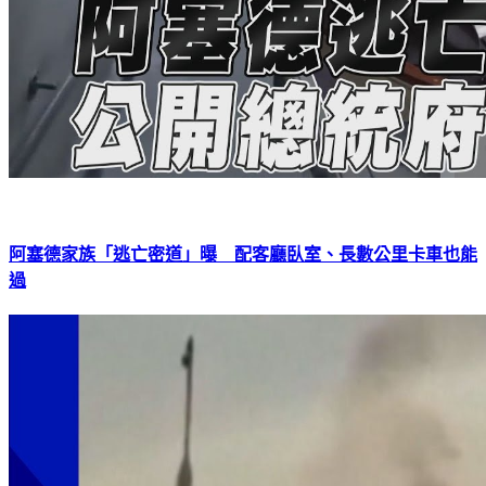
阿塞德家族「逃亡密道」曝 配客廳臥室、長數公里卡車也能
過