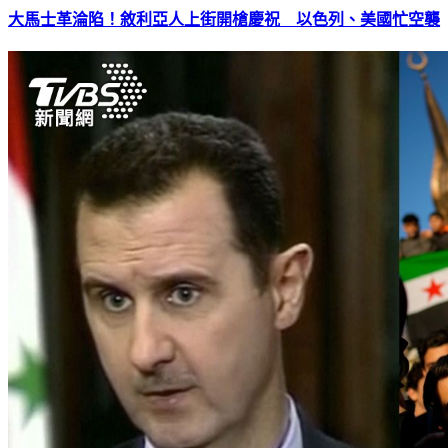
大馬士革淪陷！敘利亞人上街開槍慶祝 以色列、美國忙空襲