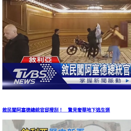
敘民闖阿塞德總統官邸搜刮！ 驚見奢華地下逃生道