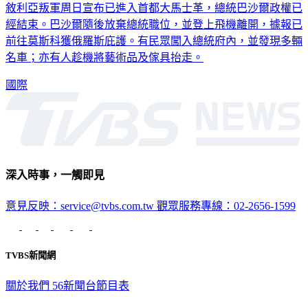
敘利亞叛軍周日宣布已進入首都大馬士革，總統巴沙爾政權已
經結束。巴沙爾隨後放棄總統職位，並登上飛機離開，據報已
前往莫斯科獲俄羅斯庇護。有民眾闖入總統府內，並發現多輛
名車；亦有人趁機將藝術品及傢具抬走。
國際
深入時事，一觸即見
意見反映：service@tvbs.com.tw
觀眾服務專線：02-2656-1599
TVBS新聞網
關於我們
56新聞台節目表