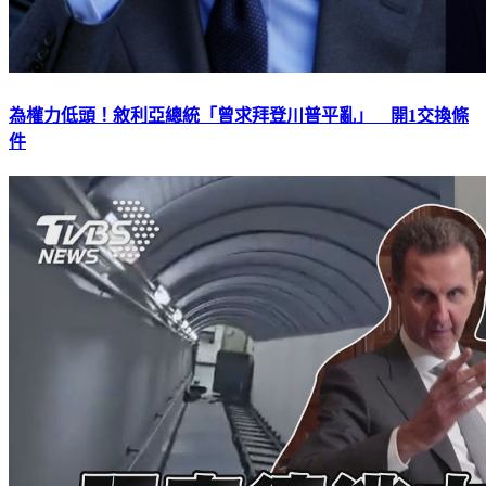
為權力低頭！敘利亞總統「曾求拜登川普平亂」 開1交換條
件