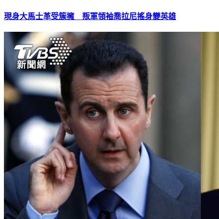
現身大馬士革受簇擁 叛軍領袖喬拉尼搖身變英雄