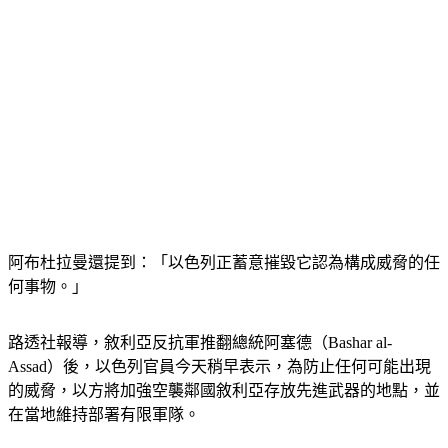
阿布杜拉曼還提到：「以色列正蓄意摧毀它認為構成威脅的任
何事物。」
路透社報導，敘利亞反抗軍推翻總統阿塞德（Bashar al-
Assad）後，以色列官員今天稍早表示，為防止任何可能出現
的威脅，以方將加強空襲鄰國敘利亞存放先進武器的地點，並
在當地維持部署有限軍隊。