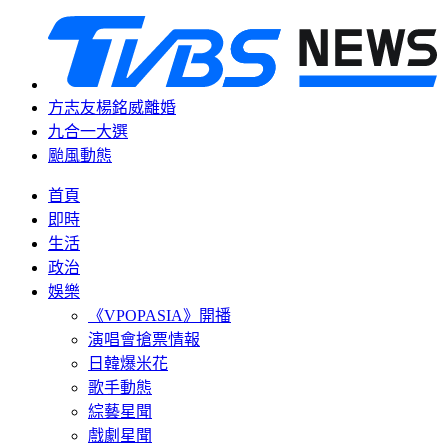
方志友楊銘威離婚
九合一大選
颱風動態
首頁
即時
生活
政治
娛樂
《VPOPASIA》開播
演唱會搶票情報
日韓爆米花
歌手動態
綜藝星聞
戲劇星聞