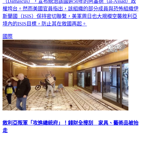
（Damascus），宣布統治該國逾50年的阿塞德（al-Assad）政
權垮台。然而美國官員指出，該組織的部分成員與恐怖組織伊
斯蘭國（ISIS）保持密切聯繫，美軍周日也大規模空襲敘利亞
境內的ISIS目標，防止其在敘國再起。
國際
敘利亞叛軍「攻進總統府」！錢財全搜刮 家具、藝術品被抬
走