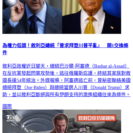
為權力低頭！敘利亞總統「曾求拜登川普平亂」 開1交換條
件
敘利亞政權近日變天，總統巴沙爾·阿塞德（Bashar al-Assad）
在反抗軍發起閃電攻勢後，逃往俄羅斯庇護，終結其家族對敘
國長達54年統治。外媒報導，阿塞德逃亡前，曾秘密聯絡美國
總統拜登（Joe Biden）與總統當選人川普（Donald Trump）求
助，並以敘利亞斷絕與所有伊朗支持的激進組織往來為條件。
國際