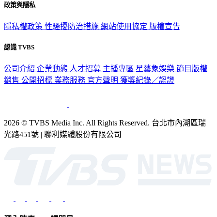
政策與隱私
隱私權政策
性騷擾防治措施
網站使用協定
版權宣告
認識 TVBS
公司介紹
企業動態
人才招募
主播專區
星藝象娛樂
節目版權
銷售
公開招標
業務服務
官方聲明
獲獎紀錄／認證
2026 © TVBS Media Inc. All Rights Reserved. 台北市內湖區瑞
光路451號 | 聯利媒體股份有限公司