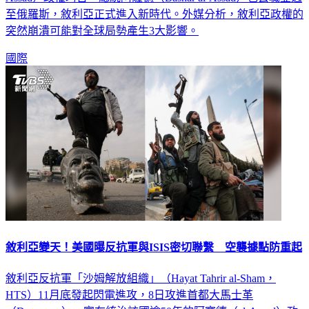
至俄羅斯，敘利亞正式進入新時代。外媒分析，敘利亞政權的
突然崩潰可能對全球局勢產生3大影響。
國際
敘利亞變天！美國曝反抗軍與ISIS密切聯繫 空襲據點防重起
敘利亞反抗軍「沙姆解放組織」（Hayat Tahrir al-Sham，
HTS）11月底發起閃電進攻，8日攻進首都大馬士革