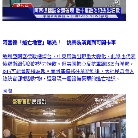
阿塞德「逃亡地宮」曝光！ 挑高裝潢寬到可開卡車
敘利亞阿塞德政權垮台，中東局勢出現重大變化，此舉也代表
俄羅斯跟伊朗的勢力挫敗。但美國擔心反抗軍跟ISIS有聯繫，
ISIS可能會趁機崛起。而阿塞德逃往莫斯科後，大批民眾闖入
總統官邸搜刮財物，還發現一個設備豪華的逃亡地道。
國際