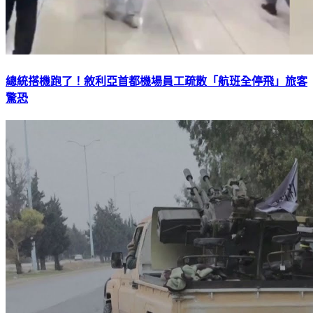
總統搭機跑了！敘利亞首都機場員工疏散「航班全停飛」旅客
驚恐