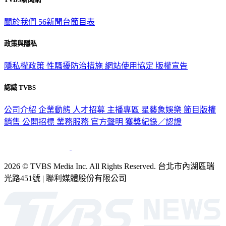
關於我們
56新聞台節目表
政策與隱私
隱私權政策
性騷擾防治措施
網站使用協定
版權宣告
認識 TVBS
公司介紹
企業動態
人才招募
主播專區
星藝象娛樂
節目版權
銷售
公開招標
業務服務
官方聲明
獲獎紀錄／認證
2026 © TVBS Media Inc. All Rights Reserved. 台北市內湖區瑞
光路451號 | 聯利媒體股份有限公司