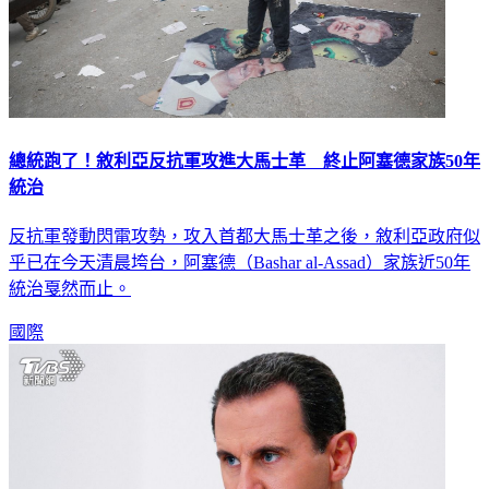
總統跑了！敘利亞反抗軍攻進大馬士革 終止阿塞德家族50年
統治
反抗軍發動閃電攻勢，攻入首都大馬士革之後，敘利亞政府似
乎已在今天清晨垮台，阿塞德（Bashar al-Assad）家族近50年
統治戛然而止。
國際