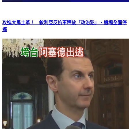
攻進大馬士革！ 敘利亞反抗軍釋放「政治犯」、機場全面停
擺