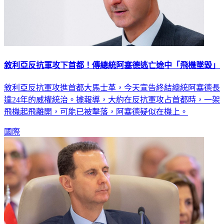
敘利亞反抗軍攻下首都！傳總統阿塞德逃亡途中「飛機墜毀」
敘利亞反抗軍攻進首都大馬士革，今天宣告終結總統阿塞德長
達24年的威權統治。據報導，大約在反抗軍攻占首都時，一架
飛機起飛離開，可能已被擊落，阿塞德疑似在機上。
國際