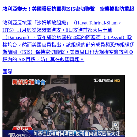
敘利亞變天！美國曝反抗軍與ISIS密切聯繫 空襲據點防重起
敘利亞反抗軍「沙姆解放組織」（Hayat Tahrir al-Sham，
HTS）11月底發起閃電進攻，8日攻進首都大馬士革
（Damascus），宣布統治該國逾50年的阿塞德（al-Assad）政
權垮台。然而美國官員指出，該組織的部分成員與恐怖組織伊
斯蘭國（ISIS）保持密切聯繫，美軍周日也大規模空襲敘利亞
境內的ISIS目標，防止其在敘國再起。
國際