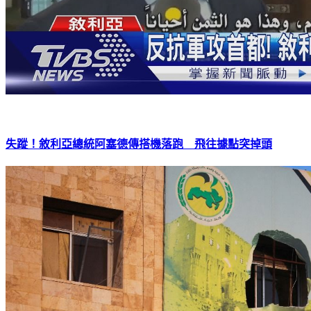
失蹤！敘利亞總統阿塞德傳搭機落跑 飛往據點突掉頭