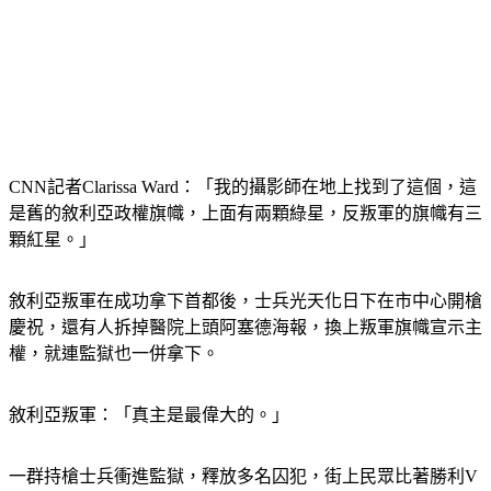
CNN記者Clarissa Ward：「我的攝影師在地上找到了這個，這
是舊的敘利亞政權旗幟，上面有兩顆綠星，反叛軍的旗幟有三
顆紅星。」
敘利亞叛軍在成功拿下首都後，士兵光天化日下在市中心開槍
慶祝，還有人拆掉醫院上頭阿塞德海報，換上叛軍旗幟宣示主
權，就連監獄也一併拿下。
敘利亞叛軍：「真主是最偉大的。」
一群持槍士兵衝進監獄，釋放多名囚犯，街上民眾比著勝利V