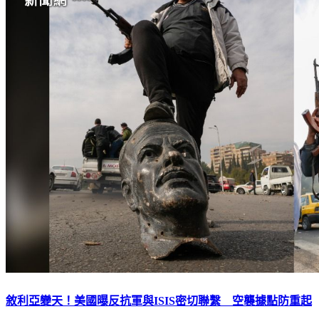
敘利亞變天！美國曝反抗軍與ISIS密切聯繫 空襲據點防重起