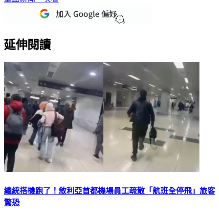
延伸閱讀
總統搭機跑了！敘利亞首都機場員工疏散「航班全停飛」旅客
驚恐