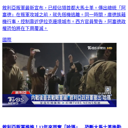
敘利亞叛軍最新宣布，已經佔領首都大馬士革。傳出總統「阿
塞德」在叛軍攻城之前，就先搭機逃離。同一時間，庫德族藉
機行事，控制靠近伊拉克邊境城市。西方官員警告，阿塞德政
權恐怕將在下周覆滅。
國際
敘利亞叛軍推進！13年來首奪「哈瑪」 恐斷大馬士革後勤