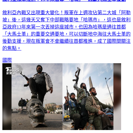
敘利亞內戰又出現重大變化！叛軍在上週攻佔第二大城「阿勒
坡」後，這幾天又奪下中部戰略要地「哈瑪市」，這也是敘利
亞政府13年來第一次丟掉這座城市。也因為哈瑪是通往首都
「大馬士革」的重要交通要地，可以切斷地中海往大馬士革的
後勤支援，現在叛軍會不會繼續往首都推進，成了國際間關注
的焦點。
國際