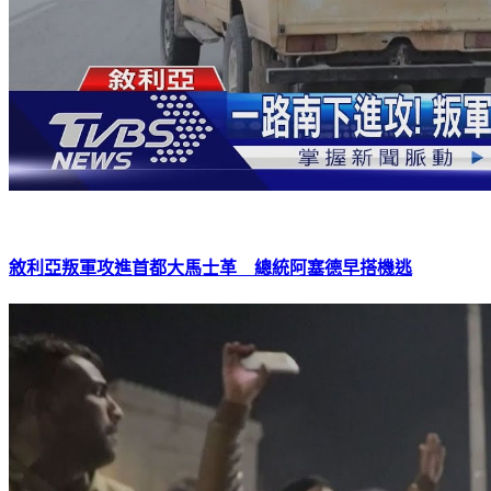
敘利亞叛軍攻進首都大馬士革 總統阿塞德早搭機逃