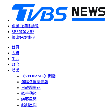
颱風白海豚動態
SBS歌謠大戰
優惠好康情報
首頁
即時
生活
政治
娛樂
《VPOPASIA》開播
演唱會搶票情報
日韓爆米花
歌手動態
綜藝星聞
戲劇星聞