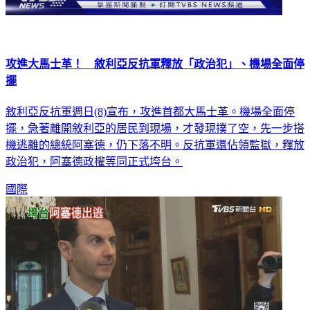
攻進大馬士革！ 敘利亞反抗軍釋放「政治犯」、機場全面停
擺
敘利亞反抗軍週日(8)宣布，攻進首都大馬士革。機場全面停
擺，急著離開敘利亞的居民到現場，才發現撲了空，先一步搭
機逃離的總統阿塞德，仍下落不明。反抗軍還佔領監獄，釋放
政治犯，阿塞德政權等同正式垮台。
國際