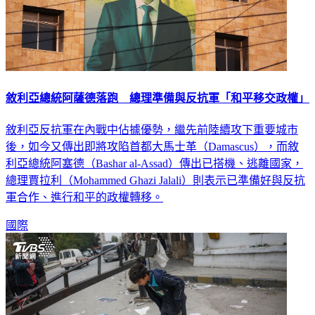
敘利亞總統阿薩德落跑 總理準備與反抗軍「和平移交政權」
敘利亞反抗軍在內戰中佔據優勢，繼先前陸續攻下重要城市
後，如今又傳出即將攻陷首都大馬士革（Damascus），而敘
利亞總統阿塞德（Bashar al-Assad）傳出已搭機、逃離國家，
總理賈拉利（Mohammed Ghazi Jalali）則表示已準備好與反抗
軍合作、進行和平的政權轉移。
國際