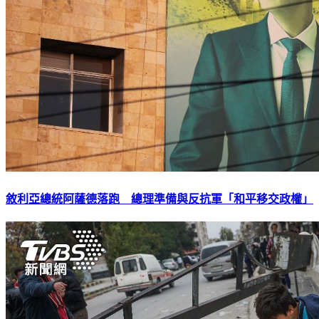
敘利亞總統阿薩德落跑 總理準備與反抗軍「和平移交政權」