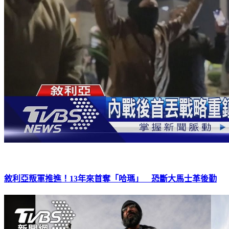
敘利亞叛軍推進！13年來首奪「哈瑪」 恐斷大馬士革後勤