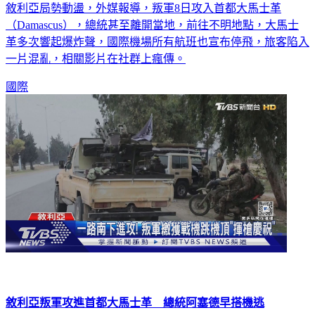
敘利亞局勢動盪，外媒報導，叛軍8日攻入首都大馬士革
（Damascus），總統甚至離開當地，前往不明地點，大馬士
革多次響起爆炸聲，國際機場所有航班也宣布停飛，旅客陷入
一片混亂，相關影片在社群上瘋傳。
國際
敘利亞叛軍攻進首都大馬士革 總統阿塞德早搭機逃