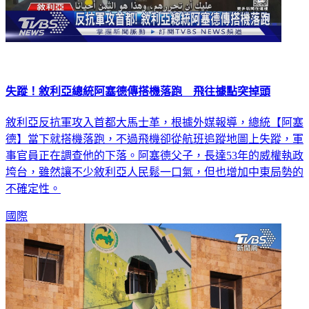
失蹤！敘利亞總統阿塞德傳搭機落跑 飛往據點突掉頭
敘利亞反抗軍攻入首都大馬士革，根據外媒報導，總統【阿塞
德】當下就搭機落跑，不過飛機卻從航班追蹤地圖上失蹤，軍
事官員正在調查他的下落。阿塞德父子，長達53年的威權執政
垮台，雖然讓不少敘利亞人民鬆一口氣，但也增加中東局勢的
不確定性。
國際