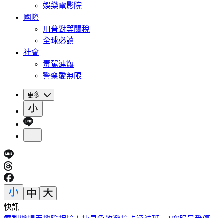
娛樂電影院
國際
川普對等關稅
全球必讀
社會
毒駕連爆
警察愛無限
更多
快訊