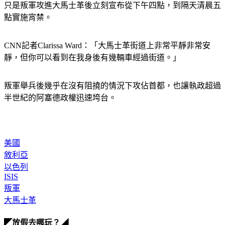
只是叛軍攻進大馬士革後立刻宣布從下午四點，到隔天清晨五
點實施宵禁。
CNN記者Clarissa Ward：「大馬士革街道上非常平靜非常安
靜，但你可以看到在我身後有幾輛車經過街道。」
叛軍舉兵後幾乎在沒有阻撓的情況下攻佔首都，也讓執政超過
半世紀的阿塞德政權迅速垮台。
美國
敘利亞
以色列
ISIS
叛軍
大馬士革
◤放假去哪玩？◢