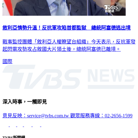
敘利亞情勢升溫！反抗軍攻陷首都監獄 總統阿塞德逃出境
戰事監控團體「敘利亞人權瞭望台組織」今天表示，反抗軍發
起閃電攻勢攻占敘國大片領土後，總統阿塞德已離境。
國際
深入時事，一觸即見
意見反映：service@tvbs.com.tw
觀眾服務專線：02-2656-1599
TVBS新聞網