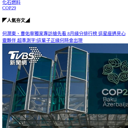
化石燃料
COP29
◤人氣夯文◢
何潤東、曹佑寧獨家專訪搶先看
8月緣分排行榜 這星座遇見心
靈夥伴
超準測字!這輩子正緣何時會出現