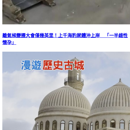
離氣候變遷大會僅幾英里！上千海豹屍體沖上岸 「一半雌性
懷孕」