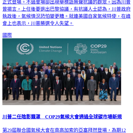
正式登場。不過會場卻出現舉標語無聲抗議的群眾。因為川普
曾揚言，上任後要退出巴黎協議，有抗議人士認為，川普政府
執政後，氣候情況恐怕變更糟。就連美國自家氣候特使，在峰
會上也表示，川普勝選令人失望。
國際
川普二任陰影籠罩 COP29氣候大會通過全球碳市場新規
第29屆聯合國氣候大會在南高加索的亞塞拜然登場，為期12