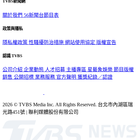
TVBS新聞網
關於我們
56新聞台節目表
政策與隱私
隱私權政策
性騷擾防治措施
網站使用協定
版權宣告
認識 TVBS
公司介紹
企業動態
人才招募
主播專區
星藝象娛樂
節目版權
銷售
公開招標
業務服務
官方聲明
獲獎紀錄／認證
2026 © TVBS Media Inc. All Rights Reserved. 台北市內湖區瑞
光路451號 | 聯利媒體股份有限公司