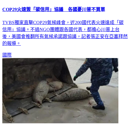
COP29火速簽「碳信用」協議 各國憂川普不買單
TVBS獨家直擊COP29氣候峰會，近200國代表火速達成「碳
信用」協議。不過NGO團體跟各國代表，都擔心川普上台
後，美國會推翻所有氣候承諾跟協議，記者張正安在亞塞拜然
的報導。
國際