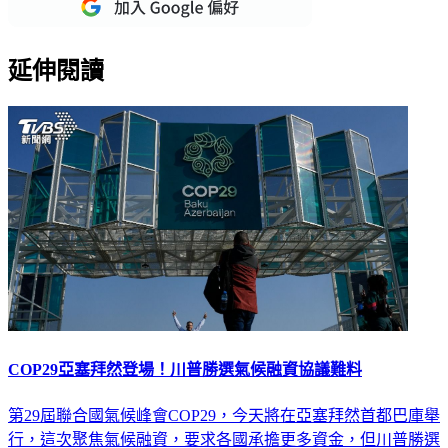
延伸閱讀
COP29亞塞拜然登場！川普勝選氣候融資協議難料
第29屆聯合國氣候峰會COP29，今天將在亞塞拜然首都巴庫舉
行，這次聚焦氣候融資，要求各國承擔更多資金，但川普勝選