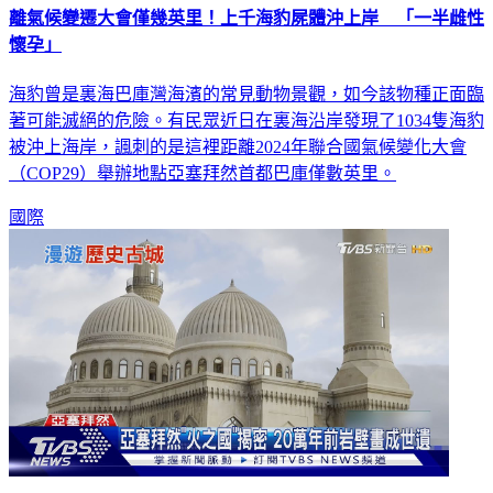
離氣候變遷大會僅幾英里！上千海豹屍體沖上岸 「一半雌性
懷孕」
海豹曾是裏海巴庫灣海濱的常見動物景觀，如今該物種正面臨
著可能滅絕的危險。有民眾近日在裏海沿岸發現了1034隻海豹
被沖上海岸，諷刺的是這裡距離2024年聯合國氣候變化大會
（COP29）舉辦地點亞塞拜然首都巴庫僅數英里。
國際