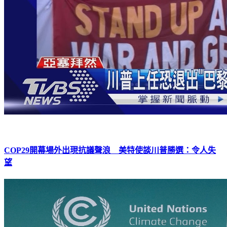
COP29開幕場外出現抗議聲浪 美特使談川普勝選：令人失
望