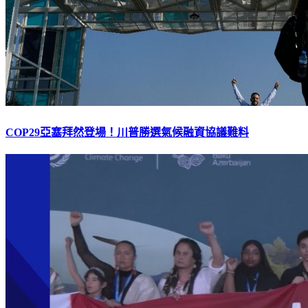
COP29亞塞拜然登場！川普勝選氣候融資協議難料