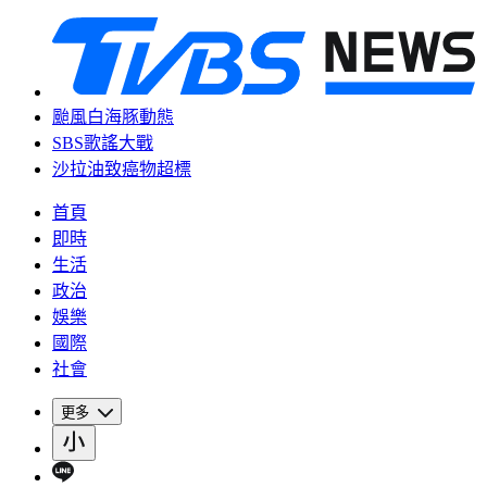
颱風白海豚動態
SBS歌謠大戰
沙拉油致癌物超標
首頁
即時
生活
政治
娛樂
國際
社會
更多