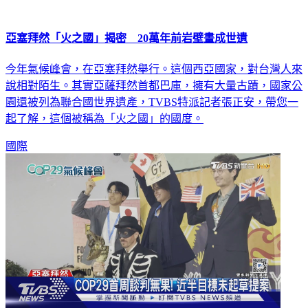
亞塞拜然「火之國」揭密 20萬年前岩壁畫成世遺
今年氣候峰會，在亞塞拜然舉行。這個西亞國家，對台灣人來
說相對陌生。其實亞薩拜然首都巴庫，擁有大量古蹟，國家公
園還被列為聯合國世界遺產，TVBS特派記者張正安，帶您一
起了解，這個被稱為「火之國」的國度。
國際