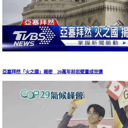
亞塞拜然「火之國」揭密 20萬年前岩壁畫成世遺