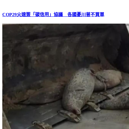
COP29火速簽「碳信用」協議 各國憂川普不買單