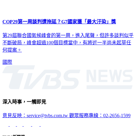
COP29第一周談判遭拖延？G7國家獲「最大汙染」獎
第29屆聯合國氣候峰會的第一周，進入尾聲，但許多談判似乎
不斷破局，峰會超過100個目標當中，有將近一半尚未起草任
何提案。
國際
深入時事，一觸即見
意見反映：service@tvbs.com.tw
觀眾服務專線：02-2656-1599