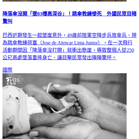
降落傘沒開「墜83樓高深谷」！跳傘教練慘死 外國民眾目睹
驚叫
巴西近期發生一起墜崖意外，49歲前陸軍空降步兵旅傘兵、現
為跳傘教練荷塞（Jose de Alencar Lima Junior），在一次飛行
活動期間因「降落傘沒打開」就衝出懸崖，導致整個人從250
公尺高處墜落重摔身亡、讓目擊民眾發出陣陣驚呼。
國際