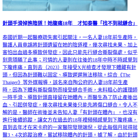
針頭手滑掉進陰道！她腹痛18年 才知泰醫「找不到就縫合」
泰國近期一起醫療疏失案引起關注，一名人妻18年前生產時，
醫護人員竟誤將針頭遺留在她的陰道裡，幾次尋找未果、加上
害怕出血過多導致併發症，因此只能先行縫合撕裂傷處，似乎
刻意隱瞞了此事；可憐的人妻則在往後的18年中時不時感覺到
下腹疼痛，直到去（2023）年接受X光檢查才發現下體藏有針
頭，但因為針頭難以固定、導致遲遲無法移除。綜合《The
Thaiger》等外媒報導，該名來自陶公府的人妻18年前生產
時，因為下體有撕裂傷勢而接受縫合手術，未料粗心的護理師
一時手滑、導致針頭直接留在她體內，而醫生為了防止產後出
血、引起併發症，幾次尋找未果後只能先將傷口縫合。令人不
解的是，醫師在術後並未告知人妻「有針頭在體內」，也沒有
進行後續追蹤，讓女方在過去的18年裡頻頻感覺到下腹疼痛，
直到去年才在宋卡府的一家醫院發現端倪，從此每個月就得就
醫3、4次追蹤治療，嘗試移除體內的針頭。據了解，由於針頭
的位置不穩定，因此在無法準確定位針頭所在位置的情況下，