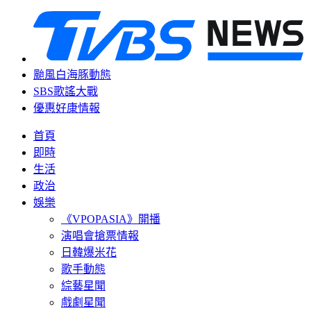
颱風白海豚動態
SBS歌謠大戰
優惠好康情報
首頁
即時
生活
政治
娛樂
《VPOPASIA》開播
演唱會搶票情報
日韓爆米花
歌手動態
綜藝星聞
戲劇星聞