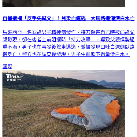
自捅遭攔「反手先弒父」！兒染血瘋逃 大馬路邊灌漂白水亡
馬來西亞一名32歲男子精神病發作、持刀傷害自己時被65歲父
親發現，卻在後者上前阻攔時「持刀攻擊」，導致父親傷勢過
重不治，男子也在事發後駕車逃逸，並被發現口吐白沫倒臥路
邊身亡，警方也在調查後發現，男子生前飲下過量漂白水。
國際