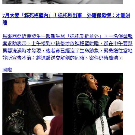
7月大嬰「猝死搖籃內」！送托秒出事 外籍保母慌：才剛哄
睡
馬來西亞近期發生一起新生兒「送托夭折意外」，一名保母報
案求助表示，上午接到小孩後才放進搖籃哄睡，卻在中午要幫
男嬰洗澡時才發現，後者竟已經沒了生命跡象，緊急送往當地
診所宣告不治；將遺體送交解剖的同時、案件仍待釐清。
國際