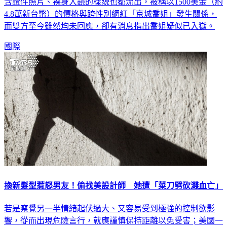
4.8萬新台幣）的價格與跨性別網紅「京城喬姐」發生關係，
而雙方至今雖然均未回應，卻有消息指出喬姐疑似已入獄。
國際
換新髮型惹怒男友！偷找美設計師 她遭「菜刀劈砍濺血亡」
若是察覺另一半情緒起伏過大、又容易受到極強的控制欲影
響，從而出現危險言行，就應謹慎保持距離以免受害；美國一
名女子只因為換了新髮型，就遭失控的男友持菜刀砍殺，後者