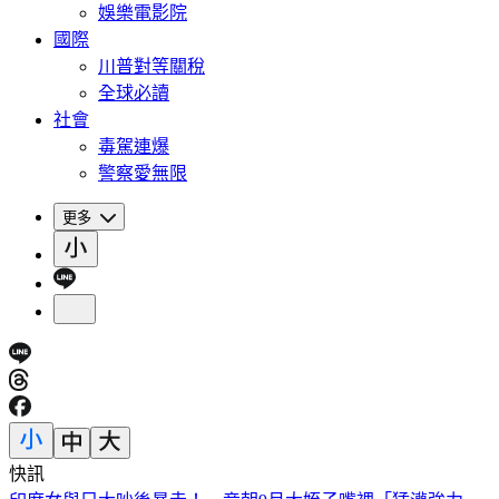
娛樂電影院
國際
川普對等關稅
全球必讀
社會
毒駕連爆
警察愛無限
更多
快訊