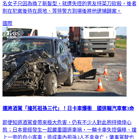
則在犯案後待在原地、等待警方到場後將他逮捕歸案。
國際
運將酒駕「撞死祖孫三代」！日卡車爆衝 國道輾汽車奪3命
即便知道酒駕會帶來極大危害，仍有不少人對此抱持僥倖心
態；日本曾經發生一起嚴重國道車禍，一輛卡車失控偏移、撞
上一旁的自小客車，造成車內祖孫3人不幸身亡，肇事駕駛也
在坦承喝酒上路後被依法起訴，案件仍待進一步審判。綜合