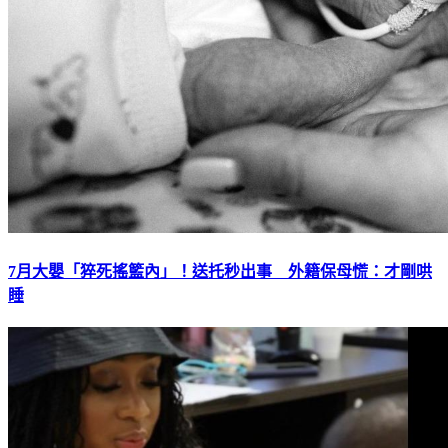
7月大嬰「猝死搖籃內」！送托秒出事 外籍保母慌：才剛哄
睡