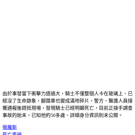
由於事發當下衝擊力道過大，騎士不僅整個人卡在玻璃上、已
經沒了生命跡象，腳踏車也變成滿地碎片，警方、醫謢人員接
獲通報後趕抵現場，發現騎士已經明顯死亡，目前正接手調查
事故的始末，已知他約50多歲、詳細身分資訊則未公開。
俄羅斯
死亡車禍
自行車