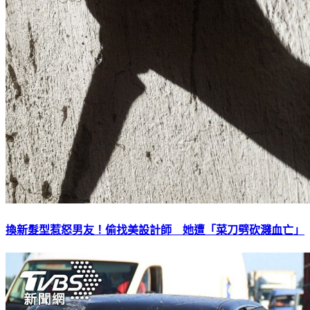
換新髮型惹怒男友！偷找美設計師 她遭「菜刀劈砍濺血亡」