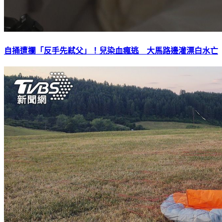
自捅遭攔「反手先弒父」！兒染血瘋逃 大馬路邊灌漂白水亡