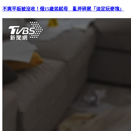
不爽平板被沒收！俄15歲弟弒母 亂斧碎屍「淡定玩麥塊」