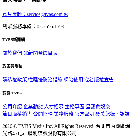
意見反映：service@tvbs.com.tw
觀眾服務專線：02-2656-1599
TVBS新聞網
關於我們
56新聞台節目表
政策與隱私
隱私權政策
性騷擾防治措施
網站使用協定
版權宣告
認識 TVBS
公司介紹
企業動態
人才招募
主播專區
星藝象娛樂
節目版權銷售
公開招標
業務服務
官方聲明
獲獎紀錄／認證
2026 © TVBS Media Inc. All Rights Reserved. 台北市內湖區瑞
光路451號 | 聯利媒體股份有限公司