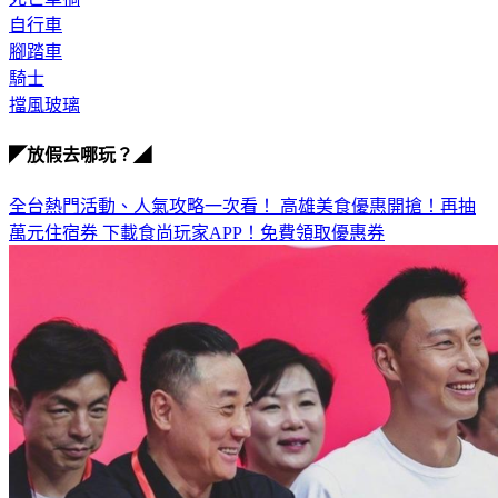
腳踏車
騎士
擋風玻璃
◤放假去哪玩？◢
全台熱門活動、人氣攻略一次看！
高雄美食優惠開搶！再抽
萬元住宿券
下載食尚玩家APP！免費領取優惠券