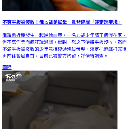
不爽平板被沒收！俄15歲弟弒母 亂斧碎屍「淡定玩麥塊」
俄羅斯近期發生一起逆倫血案，一名15歲少年請了病假在家、
但不寫作業而瘋狂玩遊戲，母親一怒之下便將平板沒收，然而
不滿平板被沒收的少年竟持斧頭殘殺母親、淡定把遊戲打完後
再前往警局自首，目前已被警方拘留，詳情待調查。
國際