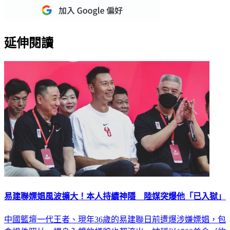
延伸閱讀
易建聯嫖娼風波擴大！本人持續神隱 陸媒突爆他「已入獄」
中國籃壇一代王者、現年36歲的易建聯日前遭爆涉嫌嫖娼，包
含證件照片、裸身入鏡的樣貌也都流出，被稱以1500美金（約