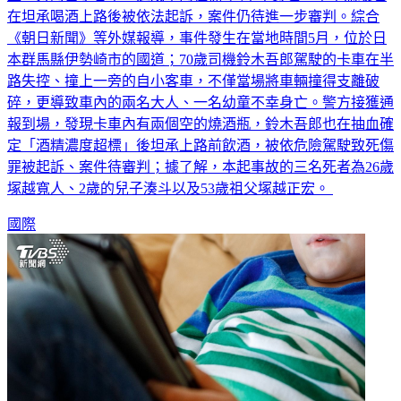
《朝日新聞》等外媒報導，事件發生在當地時間5月，位於日
本群馬縣伊勢崎市的國道；70歲司機鈴木吾郎駕駛的卡車在半
路失控、撞上一旁的自小客車，不僅當場將車輛撞得支離破
碎，更導致車內的兩名大人、一名幼童不幸身亡。警方接獲通
報到場，發現卡車內有兩個空的燒酒瓶，鈴木吾郎也在抽血確
定「酒精濃度超標」後坦承上路前飲酒，被依危險駕駛致死傷
罪被起訴、案件待審判；據了解，本起事故的三名死者為26歲
塚越寬人、2歲的兒子湊斗以及53歲祖父塚越正宏。
國際