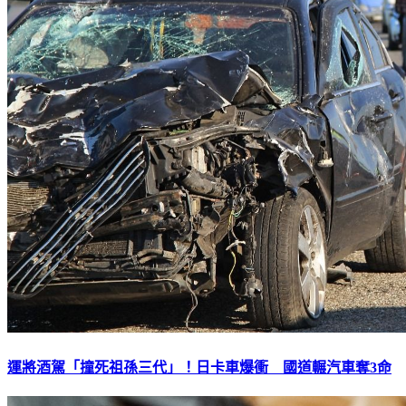
運將酒駕「撞死祖孫三代」！日卡車爆衝 國道輾汽車奪3命