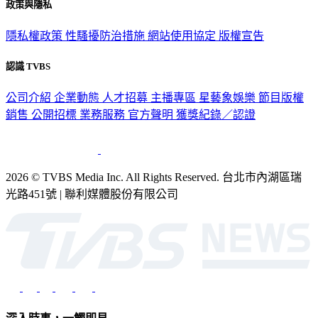
隱私權政策
性騷擾防治措施
網站使用協定
版權宣告
認識 TVBS
公司介紹
企業動態
人才招募
主播專區
星藝象娛樂
節目版權
銷售
公開招標
業務服務
官方聲明
獲獎紀錄／認證
2026 © TVBS Media Inc. All Rights Reserved. 台北市內湖區瑞
光路451號 | 聯利媒體股份有限公司
深入時事，一觸即見