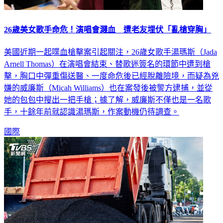
26歲美女歌手命危！演唱會濺血 遭老友埋伏「亂槍穿胸」
美國近期一起喋血槍擊案引起關注，26歲女歌手湯瑪斯（Jada
Arnell Thomas）在演唱會結束、替歌迷簽名的環節中遭到槍
擊，胸口中彈重傷送醫、一度命危後已經脫離險境，而疑為兇
嫌的威廉斯（Micah Williams）也在案發後被警方逮捕，並從
她的包包中搜出一把手槍；據了解，威廉斯不僅也是一名歌
手，十餘年前就認識湯瑪斯，作案動機仍待調查。
國際