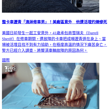
整卡車瀝青「澆淋修車男」！美廠區意外 他遭活埋灼燒慘死
美國日前發生一起工安意外，41歲承包商雪瑞夫（Darrell
Sheriff）在修車期間，遭故障的卡車把成噸瀝青道在身上、當
場被活埋且找不到有力協助，在極度高溫的情況下痛苦身亡，
警方已經介入調查、將釐清車輛故障的原因為何。
國際