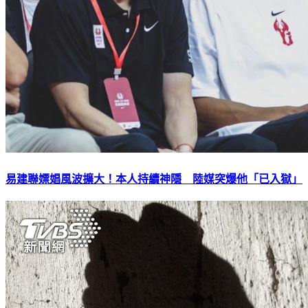
易建聯嫖娼風波擴大！本人持續神隱 陸媒突爆他「已入獄」