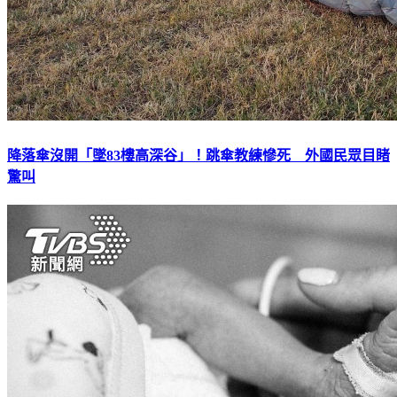
降落傘沒開「墜83樓高深谷」！跳傘教練慘死 外國民眾目睹
驚叫