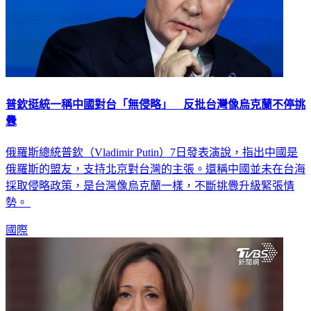
普欽挺統一稱中國對台「無侵略」 反批台灣像烏克蘭不停挑
釁
俄羅斯總統普欽（Vladimir Putin）7日發表演說，指出中國是
俄羅斯的盟友，支持北京對台灣的主張。還稱中國並未在台海
採取侵略政策，是台灣像烏克蘭一樣，不斷挑釁升級緊張情
勢。
國際