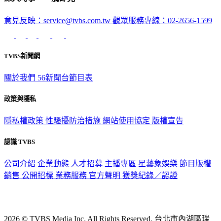
意見反映：service@tvbs.com.tw
觀眾服務專線：02-2656-1599
TVBS新聞網
關於我們
56新聞台節目表
政策與隱私
隱私權政策
性騷擾防治措施
網站使用協定
版權宣告
認識 TVBS
公司介紹
企業動態
人才招募
主播專區
星藝象娛樂
節目版權
銷售
公開招標
業務服務
官方聲明
獲獎紀錄／認證
2026 © TVBS Media Inc. All Rights Reserved. 台北市內湖區瑞