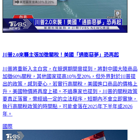
川普2.0來襲主張加徵關稅！美國「通膨惡夢」恐再起
川普將重新入主白宮，在競選期間曾提到，將對中國大陸商品
加徵60%關稅，其他國家提高10％至20%，但外界對於川普提
出的政策，感到憂心，若實行高關稅，美國進口商品的價格上
升，美國物價將再度上揚。不過專家也提到，川普的關稅政策
要真正落實，需經過一定的立法程序，短期內不會立即實施，
執行高關稅政策的時間點，可能會落在2025年下半年或2026
年。
國際