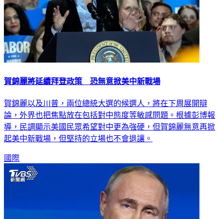
賀錦麗將延續拜登政策 恐無意掀美中新戰場
賀錦麗以及川普，兩位總統大選的候選人，將在下周展開辯
論，外界也把焦點放在包括對中態度等敏感問題。根據彭博報
導，民調顯示美國民眾希望對中更為強硬，但賀錦麗無意再掀
起美中新戰場，但堅持的立場也不會退讓。
國際