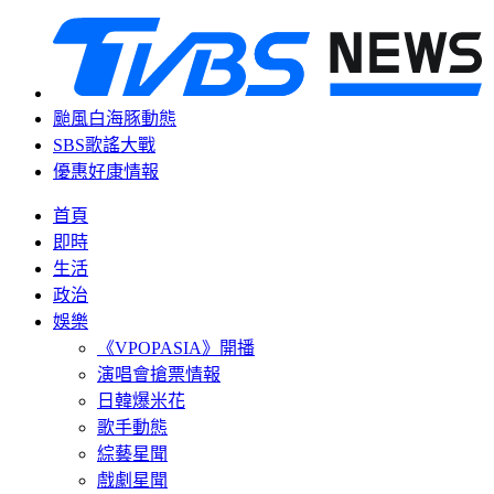
颱風白海豚動態
SBS歌謠大戰
優惠好康情報
首頁
即時
生活
政治
娛樂
《VPOPASIA》開播
演唱會搶票情報
日韓爆米花
歌手動態
綜藝星聞
戲劇星聞