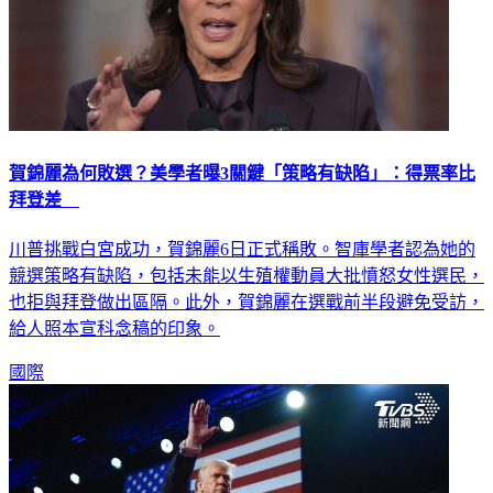
賀錦麗為何敗選？美學者曝3關鍵「策略有缺陷」：得票率比
拜登差
川普挑戰白宮成功，賀錦麗6日正式稱敗。智庫學者認為她的
競選策略有缺陷，包括未能以生殖權動員大批憤怒女性選民，
也拒與拜登做出區隔。此外，賀錦麗在選戰前半段避免受訪，
給人照本宣科念稿的印象。
國際