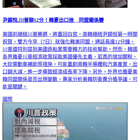
尹錫悅.川普聊12分！韓憂出口挫 同盟關係變
美國前總統川普勝選，將重回白宮，南韓總統尹錫悅第一時間
祝賀，雙方今早（7日）就強化韓美同盟，通話長達12分鐘，
川普還特別提到美國造船業需要韓方的技術幫助。然而，韓國
各界擔憂川普經濟政策採取美國優先主義，若真的增加關稅、
大砍電動車補助等措施，可能重創南韓半導體和汽車產業，出
口額大減，進一步導致經濟成長率下降。另外，外界也擔憂美
韓同盟關係是否出現變數，專家分析美韓防衛費分擔爭議，可
能是關鍵。
國際