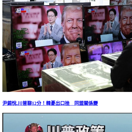
尹錫悅.川普聊12分！韓憂出口挫 同盟關係變