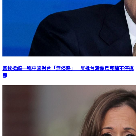
普欽挺統一稱中國對台「無侵略」 反批台灣像烏克蘭不停挑
釁