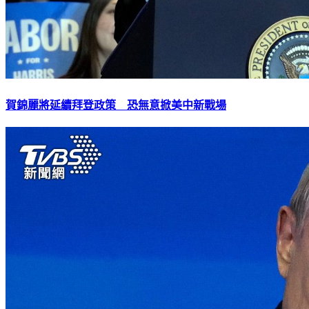
賀錦麗將延續拜登政策 恐無意掀美中新戰場