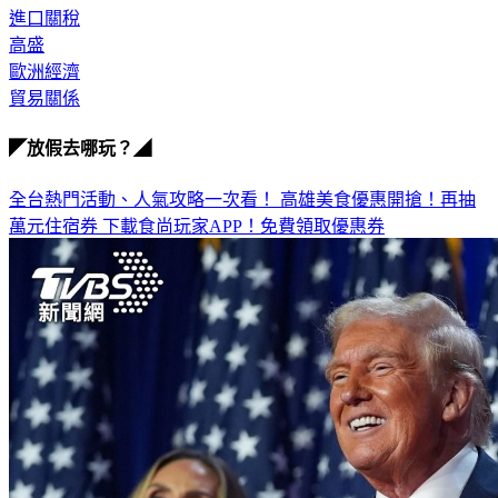
進口關稅
高盛
歐洲經濟
貿易關係
◤放假去哪玩？◢
全台熱門活動、人氣攻略一次看！
高雄美食優惠開搶！再抽
萬元住宿券
下載食尚玩家APP！免費領取優惠券