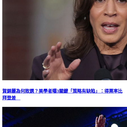
賀錦麗為何敗選？美學者曝3關鍵「策略有缺陷」：得票率比
拜登差