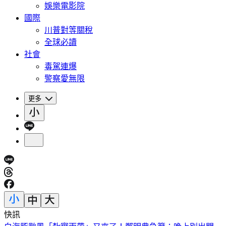
娛樂電影院
國際
川普對等關稅
全球必讀
社會
毒駕連爆
警察愛無限
更多
快訊