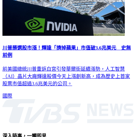
川普勝選股市漲！輝達「擠掉蘋果」市值破3.6兆美元 史無
前例
前美國總統川普重返白宮引發華爾街延續漲勢，人工智慧
（AI）晶片大廠輝達股價今天上漲創新高，成為歷史上首家
股票市值超過3.6兆美元的公司。
國際
深入時事，一觸即見