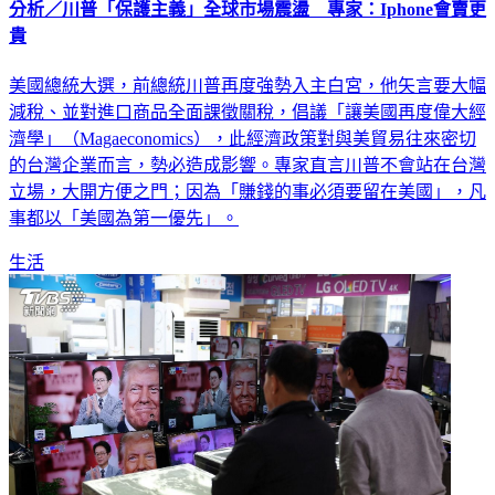
分析／川普「保護主義」全球市場震盪 專家：Iphone會賣更
貴
美國總統大選，前總統川普再度強勢入主白宮，他矢言要大幅
減稅、並對進口商品全面課徵關稅，倡議「讓美國再度偉大經
濟學」（Magaeconomics），此經濟政策對與美貿易往來密切
的台灣企業而言，勢必造成影響。專家直言川普不會站在台灣
立場，大開方便之門；因為「賺錢的事必須要留在美國」，凡
事都以「美國為第一優先」。
生活