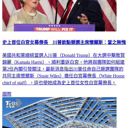
史上首位白宮女幕僚長 川普欽點競選主席懷爾斯：當之無愧
美國共和黨總統當選人川普（Donald Trump）在大選中擊敗賀
錦麗（Kamala Harris）、順利重返白宮，他將與團隊如何組建
第2任內閣引發關注，最新消息指出川普任命自己競選團隊的
共同主席懷爾斯（Susie Wiles）擔任白宮幕僚長（White House
chief of staff），這也使她成為史上首位女性白宮幕僚長。
國際