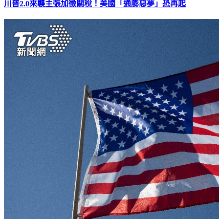
川普2.0來襲主張加徵關稅！美國「通膨惡夢」恐再起