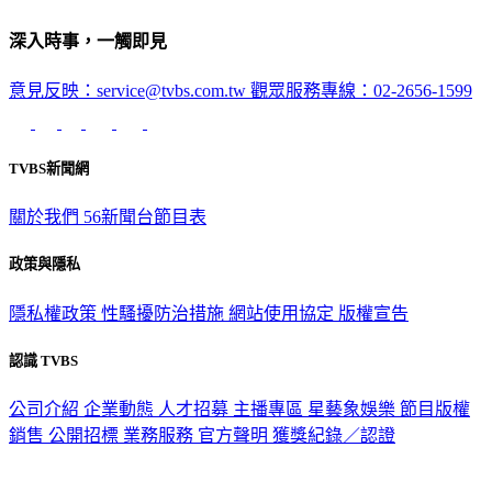
深入時事，一觸即見
意見反映：service@tvbs.com.tw
觀眾服務專線：02-2656-1599
TVBS新聞網
關於我們
56新聞台節目表
政策與隱私
隱私權政策
性騷擾防治措施
網站使用協定
版權宣告
認識 TVBS
公司介紹
企業動態
人才招募
主播專區
星藝象娛樂
節目版權
銷售
公開招標
業務服務
官方聲明
獲獎紀錄／認證