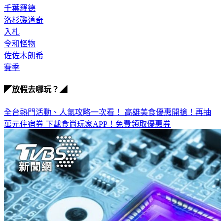
千葉羅德
洛杉磯道奇
入札
令和怪物
佐佐木朗希
賽季
◤放假去哪玩？◢
全台熱門活動、人氣攻略一次看！
高雄美食優惠開搶！再抽
萬元住宿券
下載食尚玩家APP！免費領取優惠券