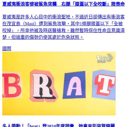
夏威夷衝浪客慘被鯊魚突襲 右腿「膝蓋以下全咬斷」險喪命
夏威夷是許多人心目中的衝浪聖地，不過近日卻傳出有衝浪客
在茂宜島（Maui）遭到鯊魚攻擊，其中1條腿膝蓋以下「全被
咬掉」，所幸他被及時送醫搶救，雖然暫時保住性命且意識清
楚，但過重的傷勢仍使其處於危急狀態。
國際