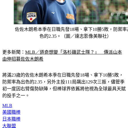
佐佐木朗希本季在日職先發18場、拿下10勝5敗，防禦率
色的2.35。（圖／達志影像美聯社）
更多新聞：
MLB／道奇想變「洛杉磯武士隊？」　傳派山本
由伸招募佐佐木朗希
將滿23歲的佐佐木朗希本季在日職先發18場、拿下10勝5敗，
防禦率為出色的2.35，另外主投111局飆出129次三振，儘管季
初一度因右臂傷勢缺陣，但棒球界依舊將他視為全球最具天賦
的投手之一。
MLB
美國職棒
日本職棒
大聯盟