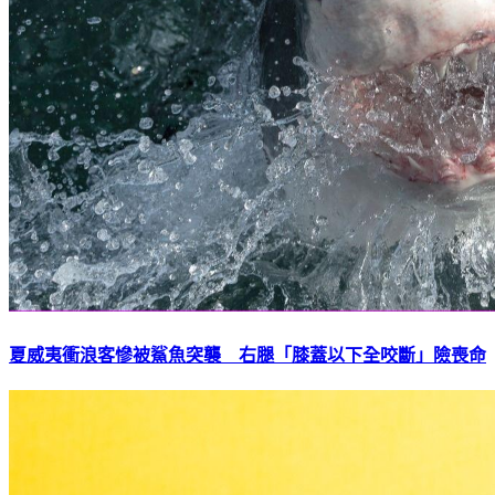
夏威夷衝浪客慘被鯊魚突襲 右腿「膝蓋以下全咬斷」險喪命