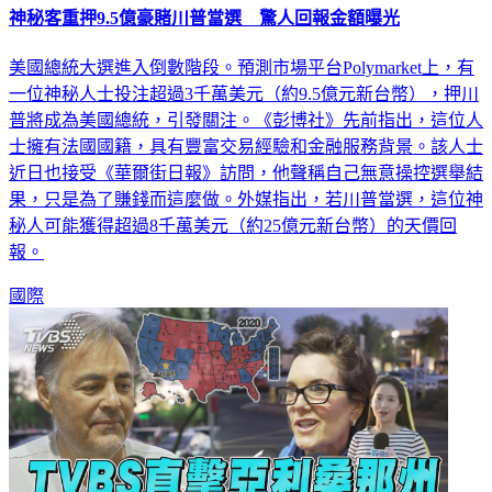
神秘客重押9.5億豪賭川普當選 驚人回報金額曝光
美國總統大選進入倒數階段。預測市場平台Polymarket上，有
一位神秘人士投注超過3千萬美元（約9.5億元新台幣），押川
普將成為美國總統，引發關注。《彭博社》先前指出，這位人
士擁有法國國籍，具有豐富交易經驗和金融服務背景。該人士
近日也接受《華爾街日報》訪問，他聲稱自己無意操控選舉結
果，只是為了賺錢而這麼做。外媒指出，若川普當選，這位神
秘人可能獲得超過8千萬美元（約25億元新台幣）的天價回
報。
國際