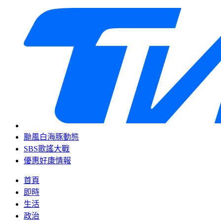
颱風白海豚動態
SBS歌謠大戰
優惠好康情報
首頁
即時
生活
政治