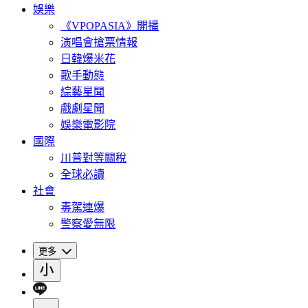
娛樂
《VPOPASIA》開播
演唱會搶票情報
日韓爆米花
歌手動態
綜藝星聞
戲劇星聞
娛樂電影院
國際
川普對等關稅
全球必讀
社會
毒駕連爆
警察愛無限
更多