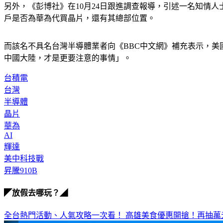
另外，《彭博社》在10月24日跟進調查報導，引述一名知情
戶是否為華為代買晶片，還有其總部位置。
而該名不具名台灣半導體業者向《BBC中文網》補充表示，美
中國大陸，才是更要注意的事情」。
台積電
台灣
半導體
晶片
華為
AI
輝達
美中科技戰
昇騰910B
◤放假去哪玩？◢
全台熱門活動、人氣攻略一次看！
高雄美食優惠開搶！再抽萬