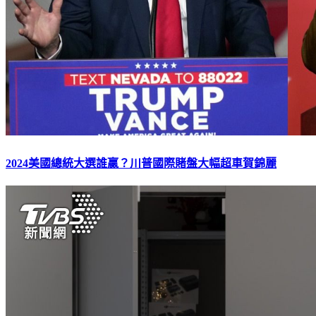
2024美國總統大選誰贏？川普國際賭盤大幅超車賀錦麗