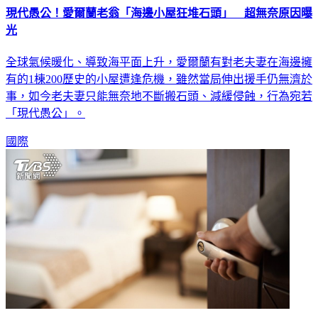
現代愚公！愛爾蘭老翁「海邊小屋狂堆石頭」 超無奈原因曝
光
全球氣候暖化、導致海平面上升，愛爾蘭有對老夫妻在海邊擁
有的1棟200歷史的小屋遭逢危機，雖然當局伸出援手仍無濟於
事，如今老夫妻只能無奈地不斷搬石頭、減緩侵蝕，行為宛若
「現代愚公」。
國際