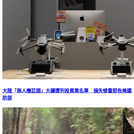
大陸「無人機巨頭」大疆遭列投資黑名單 損失慘重怒告美國
防部