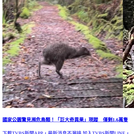
國家公園驚見瀕危鳥類！「巨大奇異果」現蹤 僅剩1.6萬隻
下載TVBS新聞APP，最新消息不漏接
加入TVBS新聞LINE，