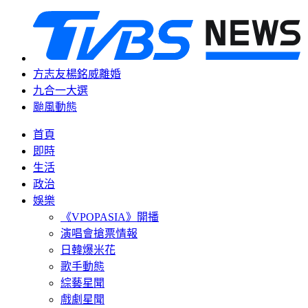
方志友楊銘威離婚
九合一大選
颱風動態
首頁
即時
生活
政治
娛樂
《VPOPASIA》開播
演唱會搶票情報
日韓爆米花
歌手動態
綜藝星聞
戲劇星聞