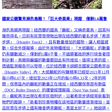
國家公園驚見瀕危鳥類！「巨大奇異果」現蹤 僅剩1.6萬隻
瀕危鳥類再現蹤！紐西蘭的國鳥「鷸鴕」又稱奇異鳥，因其叫
聲而得名。日前有民眾發現牠出現在紐西蘭的著名步道「希菲
步道」（Heaphy Track），且有數量增加的趨勢，讓人相當感
動。綜合外媒報導，由於外來物種增加，「大斑鷸鴕」的數量
仍有顯數減少，僅剩約1萬6千隻，不過隨著政府進行掠食者控
制計劃，鳥類與蝙蝠的數量都因此有所增加。值得注意的是，
透過監測報告可以發現，位於紐西蘭卡胡朗吉國家公園希菲谷
（Heaphy Valley）內，大斑鷸鴕的叫聲頻率已經從2021年12月
每小時6.67次，增加至2023年12月的每小時8.33次，2年的時
間，保育區內的鷸鴕的數量正在增加。紐西蘭保育部布勒區
（DOC Buller District）的運營經理蘇薇（Suvi Van Smit）表
示，鷸鴕再次出現在希菲民宿附近，沿著希菲步道經常能看到
牠們的蹤跡。「能看到珍貴物種在該地區的數量逐漸增加，並
且民眾在步道上還有機會遇見鷸鴕，真是太好了。」她說道。