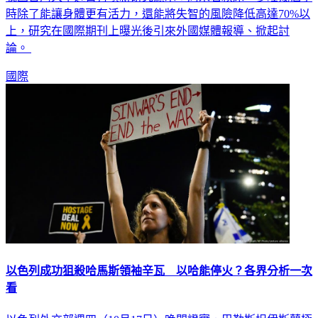
時除了能讓身體更有活力，還能將失智的風險降低高達70%以
上，研究在國際期刊上曝光後引來外國媒體報導、掀起討
論。
國際
以色列成功狙殺哈馬斯領袖辛瓦 以哈能停火？各界分析一次
看