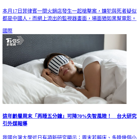
本月17日菲律賓一間火鍋店發生一起槍擊案，嫌犯與死者疑似
都是中國人，而網上流出的監視器畫面，場面猶如黑幫電影。
國際
這年齡層周末「再睡五分鐘」可降70%失智風險！ 台大研究
引外媒報導
我國台灣大學近日有項新研究顯示：周末若賴床、多睡幾個小