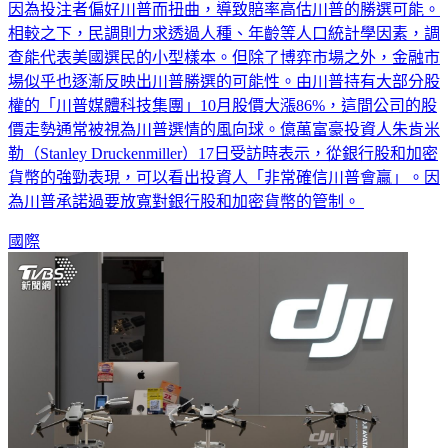
因為投注者偏好川普而扭曲，導致賠率高估川普的勝選可能。
相較之下，民調則力求透過人種、年齡等人口統計學因素，調
查能代表美國選民的小型樣本。但除了博弈市場之外，金融市
場似乎也逐漸反映出川普勝選的可能性。由川普持有大部分股
權的「川普媒體科技集團」10月股價大漲86%，這間公司的股
價走勢通常被視為川普選情的風向球。億萬富豪投資人朱肯米
勒（Stanley Druckenmiller）17日受訪時表示，從銀行股和加密
貨幣的強勁表現，可以看出投資人「非常確信川普會贏」。因
為川普承諾過要放寬對銀行股和加密貨幣的管制。
國際