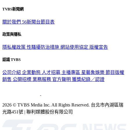
TVBS新聞網
關於我們
56新聞台節目表
政策與隱私
隱私權政策
性騷擾防治措施
網站使用協定
版權宣告
認識 TVBS
公司介紹
企業動態
人才招募
主播專區
星藝象娛樂
節目版權
銷售
公開招標
業務服務
官方聲明
獲獎紀錄／認證
2026 © TVBS Media Inc. All Rights Reserved. 台北市內湖區瑞
光路451號 | 聯利媒體股份有限公司