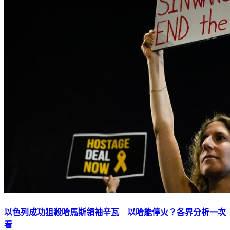
以色列成功狙殺哈馬斯領袖辛瓦 以哈能停火？各界分析一次
看