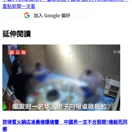
重點新聞一次看
延伸閱讀
菲律賓火鍋店凌晨槍爆槍響 中國男一言不合狠開7槍殺死同
鄉