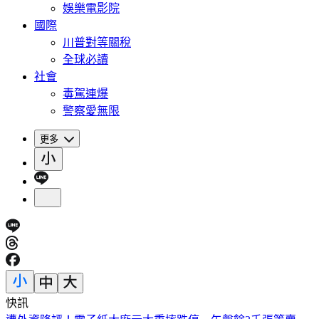
娛樂電影院
國際
川普對等關稅
全球必讀
社會
毒駕連爆
警察愛無限
更多
快訊