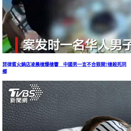
菲律賓火鍋店凌晨槍爆槍響 中國男一言不合狠開7槍殺死同
鄉