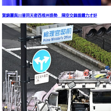
賀錦麗與川普同天密西根州造勢 隔空交鋒誰體力才好