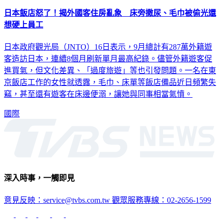
日本飯店怒了！揭外國客住房亂象 床旁撒尿、毛巾被偷光還
想硬上員工
日本政府觀光局（JNTO）16日表示，9月總計有287萬外籍遊
客造訪日本，連續8個月刷新單月最高紀錄。儘管外籍遊客促
進買氣，但文化差異、「過度旅遊」等也引發問題。一名在東
京飯店工作的女性就透露，毛巾、床單等飯店備品近日頻繁失
竊，甚至還有遊客在床邊便溺，讓她與同事相當氣憤。
國際
深入時事，一觸即見
意見反映：service@tvbs.com.tw
觀眾服務專線：02-2656-1599