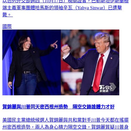
以色列外交部週四（10月17日）晚間證實，巴勒斯坦伊斯蘭極
端主義軍事團體哈馬斯的領袖辛瓦（Yahya Sinwar）已遭擊
斃。
國際
賀錦麗與川普同天密西根州造勢 隔空交鋒誰體力才好
美國民主黨總統候選人賀錦麗與共和黨對手川普今天都在搖擺
州密西根造勢，兩人為身心精力隔空交鋒，賀錦麗質疑川普身