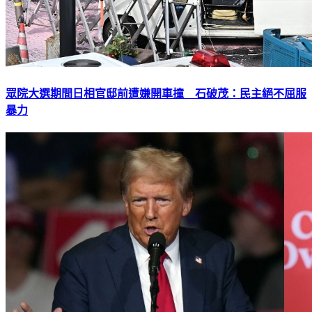
眾院大選期間日相官邸前遭嫌開車撞 石破茂：民主絕不屈服
暴力