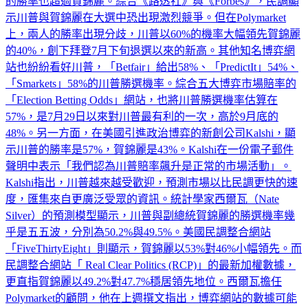
的勝率也超過賀錦麗。綜合《路透社》與《Forbes》，民調顯
示川普與賀錦麗在大選中恐出現激烈競爭。但在Polymarket
上，兩人的勝率出現分歧，川普以60%的機率大幅領先賀錦麗
的40%，創下拜登7月下旬退選以來的新高。其他知名博弈網
站也紛紛看好川普，「Betfair」給出58%、「PredictIt」54%、
「Smarkets」58%的川普勝選機率。綜合五大博弈市場賠率的
「Election Betting Odds」網站，也將川普勝選機率估算在
57%，是7月29日以來對川普最有利的一次，高於9月底的
48%。另一方面，在美國引進政治博弈的新創公司Kalshi，顯
示川普的勝率是57%，賀錦麗是43%。Kalshi在一份電子郵件
聲明中表示「我們認為川普賠率飆升是正常的市場活動」。
Kalshi指出，川普越來越受歡迎，預測市場以比民調更快的速
度，匯集來自更廣泛受眾的資訊。統計學家西爾瓦（Nate
Silver）的預測模型顯示，川普與副總統賀錦麗的勝選機率幾
乎是五五波，分別為50.2%與49.5%。美國民調整合網站
「FiveThirtyEight」則顯示，賀錦麗以53%對46%小幅領先。而
民調整合網站「 Real Clear Politics (RCP)」的最新加權數據，
更直指賀錦麗以49.2%對47.7%穩居領先地位。西爾瓦擔任
Polymarket的顧問，他在上週撰文指出，博弈網站的數據可能