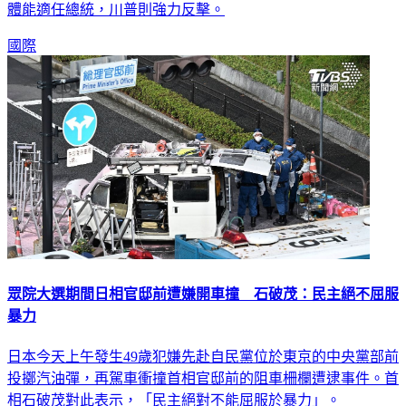
體能適任總統，川普則強力反擊。
國際
眾院大選期間日相官邸前遭嫌開車撞 石破茂：民主絕不屈服
暴力
日本今天上午發生49歲犯嫌先赴自民黨位於東京的中央黨部前
投擲汽油彈，再駕車衝撞首相官邸前的阻車柵欄遭逮事件。首
相石破茂對此表示，「民主絕對不能屈服於暴力」。