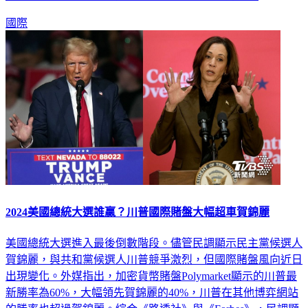
國際
2024美國總統大選誰贏？川普國際賭盤大幅超車賀錦麗
美國總統大選進入最後倒數階段。儘管民調顯示民主黨候選人
賀錦麗，與共和黨候選人川普競爭激烈，但國際賭盤風向近日
出現變化。外媒指出，加密貨幣賭盤Polymarket顯示的川普最
新勝率為60%，大幅領先賀錦麗的40%，川普在其他博弈網站