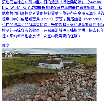
這也使當地在10月14至20日的活動「拯救鷸鴕週」（Save the
Kiwi Week）有了能夠慶祝鷸鴕保育成功的最佳真實範例。其
他鳥類也因為掠食者受到控制受益，像是帶有金屬光澤羽毛的
椋鳥（tui）或是知更鳥（robin）等等；長尾蝙蝠（pekapeka）
也在2015年至2024年有持續上升的趨勢。這也歸功於政府不斷
控制外來掠食者的數量，在希菲流域設置捕捉陷阱，過去10年
裡，平均每年也會進行一次空中撒毒餌的任務。
國際