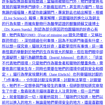
許多貓奴應該都曾經歷過，當貓咪被關在門外，牠們便會將毛
茸茸的貓掌伸進門縫中，不斷瘋狂抓門，甚至用力撞門，發出
焦躁的喵喵聲，希望你能讓開門，專家對此也給出解答。根據
《Live Science》報導，專家解釋，這跟貓咪的進化以及飼主
的行為有關。而擁有動物行為醫學認證的獸醫師蘇艾達博士
（Dr. Karen Sueda）則認為部分原因恐怕跟貓咪的好奇心有
關，牠們有點FOMO（Fear of missing out 錯失恐懼症，又稱社
群恐慌症），深怕錯過任何事情，因為不知道門後面有什麼，
所以想一探究竟。貓咪天性好奇，喜歡掌控所有事情，這一連
串怪異的舉動對於牠們的生存有很大的幫助，但在我們眼中卻
充滿疑問。貓行為顧問詹森（Ingrid Johnson）也表示：「這並
不代表牠們很壞，只是牠們作為獵食者和獵物的雙重角色，需
要依靠打獵來生存，同時也需要在牠們的環境中感到安全和穩
定。」貓行為學家埃爾利希（Jane Ehrlich）也列舉貓咪討厭的
「3件事情」，分別是討厭沒有選擇、討厭無法掌控、討厭變
化，牠們不一定想參與門後發生的事情，但絕對想知道究竟發
生了什麼。詹森就表示貓咪喜歡主人注意到牠，但一旦門關
上，就會阻斷這一切。接著他提到：「貓咪們只知道，牠們以
前可以進入的地方，無論是牠們覺得安全的地方，還是喜歡睡