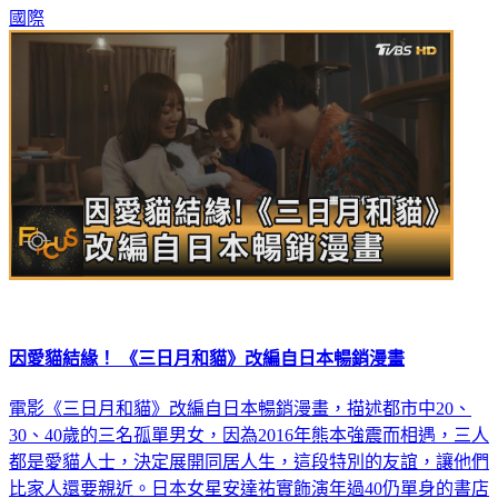
國際
因愛貓結緣！ 《三日月和貓》改編自日本暢銷漫畫
電影《三日月和貓》改編自日本暢銷漫畫，描述都市中20、
30、40歲的三名孤單男女，因為2016年熊本強震而相遇，三人
都是愛貓人士，決定展開同居人生，這段特別的友誼，讓他們
比家人還要親近。日本女星安達祐實飾演年過40仍單身的書店