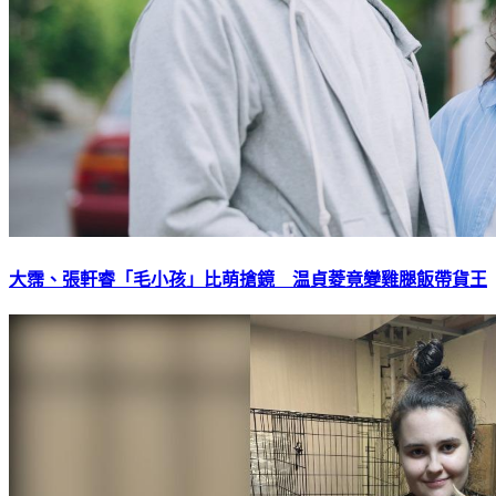
大霈、張軒睿「毛小孩」比萌搶鏡 温貞菱竟變雞腿飯帶貨王