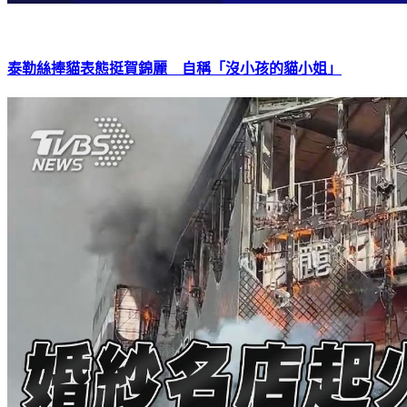
泰勒絲捧貓表態挺賀錦麗 自稱「沒小孩的貓小姐」