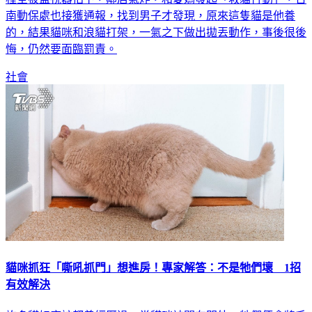
南動保處也接獲通報，找到男子才發現，原來這隻貓是他養
的，結果貓咪和浪貓打架，一氣之下做出拋丟動作，事後很後
悔，仍然要面臨罰責。
社會
貓咪抓狂「嘶吼抓門」想進房！專家解答：不是牠們壞 1招
有效解決