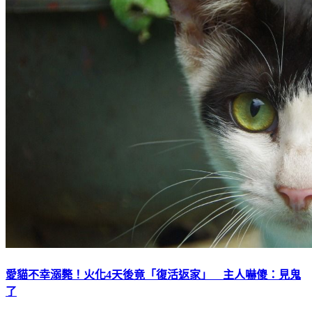
愛貓不幸溺斃！火化4天後竟「復活返家」 主人嚇傻：見鬼
了