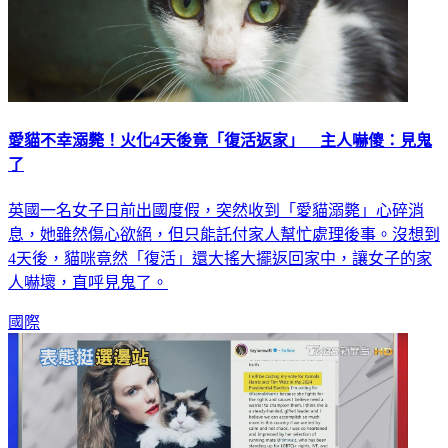
愛貓不幸溺斃！火化4天後竟「復活返家」 主人嚇傻：見鬼
了
英國一名女子日前出國度假，突然收到「愛貓溺斃」心碎消
息，她雖然傷心欲絕，但只能託付家人幫忙處理後事。沒想到
4天後，貓咪竟然「復活」還大搖大擺返回家中，讓女子的家
人嚇壞，直呼見鬼了。
國際