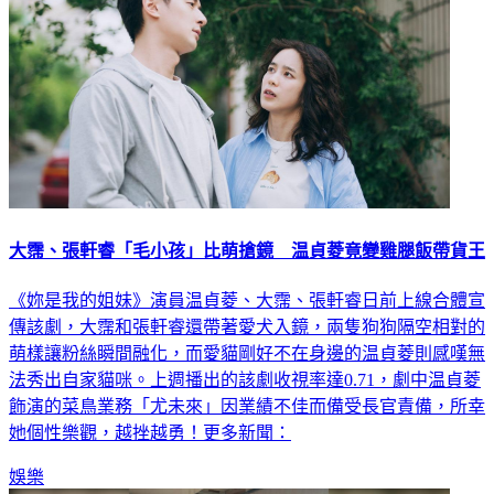
大霈、張軒睿「毛小孩」比萌搶鏡 温貞菱竟變雞腿飯帶貨王
《妳是我的姐妹》演員温貞菱、大霈、張軒睿日前上線合體宣
傳該劇，大霈和張軒睿還帶著愛犬入鏡，兩隻狗狗隔空相對的
萌樣讓粉絲瞬間融化，而愛貓剛好不在身邊的温貞菱則感嘆無
法秀出自家貓咪。上週播出的該劇收視率達0.71，劇中温貞菱
飾演的菜鳥業務「尤未來」因業績不佳而備受長官責備，所幸
她個性樂觀，越挫越勇！更多新聞：
娛樂