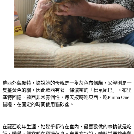
蘿西外貌獨特，據說她的母親是一隻灰色布偶貓，父親則是一
隻薑黃色的貓，因此蘿西有著一條濃密的「松鼠尾巴」。布里
塞特回憶，蘿西非常有個性，每天按時吃東西、吃Purina One
貓糧、在固定的時間使用貓砂盆。
在蘿西晚年生涯，她幾乎都待在室內，最喜歡做的事情就是吃
飯、睡覺，經常躺在窗邊休息。布里塞特說，她時常要檢查蘿