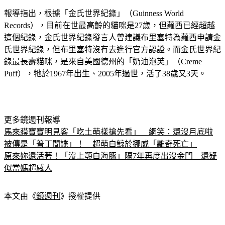
報導指出，根據「金氏世界紀錄」（Guinness World 
Records），目前在世最高齡的貓咪是27歲，但蘿西已經超越
這個紀錄，金氏世界紀錄發言人曾建議布里塞特為蘿西申請金
氏世界紀錄，但布里塞特沒有去進行官方認證。而金氏世界紀
錄最長壽貓咪，是來自美國德州的「奶油泡芙」（Creme 
Puff），牠於1967年出生、2005年過世，活了38歲又3天。
更多鏡週刊報導
馬來貘寶寶明見客「吃土萌樣搶先看」　網笑：還沒月底啦
被傳是「普丁間諜」！　超萌白鯨於挪威「離奇死亡」
原來妳還活著！「沒上顎白海豚」隔7年再度出沒金門　還疑
似當媽超感人
本文由《
鏡週刊
》授權提供