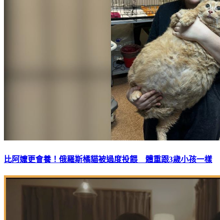
比阿嬤更會養！俄羅斯橘貓被過度投餵 體重跟3歲小孩一樣