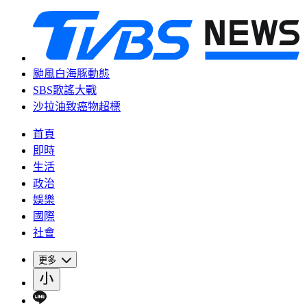
颱風白海豚動態
SBS歌謠大戰
沙拉油致癌物超標
首頁
即時
生活
政治
娛樂
國際
社會
更多