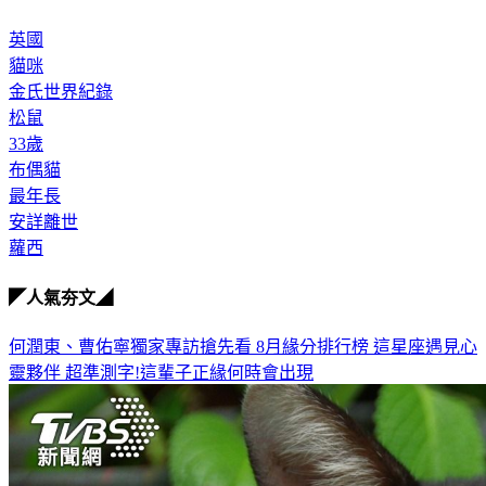
英國
貓咪
金氏世界紀錄
松鼠
33歲
布偶貓
最年長
安詳離世
蘿西
◤人氣夯文◢
何潤東、曹佑寧獨家專訪搶先看
8月緣分排行榜 這星座遇見心
靈夥伴
超準測字!這輩子正緣何時會出現