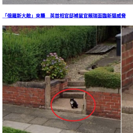
「俄羅斯大敵」來襲 英首相官邸補鼠官賴瑞面臨新貓威脅