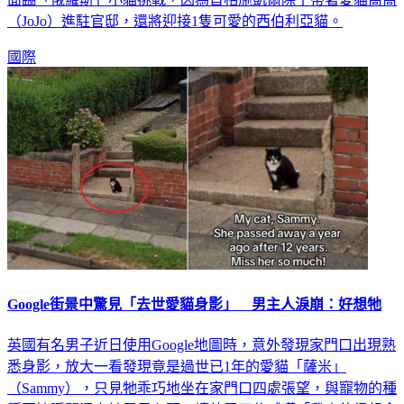
（JoJo）進駐官邸，還將迎接1隻可愛的西伯利亞貓。
國際
Google街景中驚見「去世愛貓身影」 男主人淚崩：好想牠
英國有名男子近日使用Google地圖時，意外發現家門口出現熟
悉身影，放大一看發現竟是過世已1年的愛貓「薩米」
（Sammy），只見牠乖巧地坐在家門口四處張望，與寵物的種