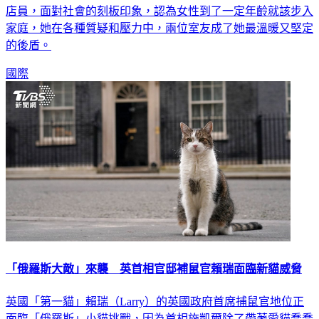
店員，面對社會的刻板印象，認為女性到了一定年齡就該步入
家庭，她在各種質疑和壓力中，兩位室友成了她最溫暖又堅定
的後盾。
國際
「俄羅斯大敵」來襲 英首相官邸補鼠官賴瑞面臨新貓威脅
英國「第一貓」賴瑞（Larry）的英國政府首席捕鼠官地位正
面臨「俄羅斯」小貓挑戰，因為首相施凱爾除了帶著愛貓喬喬