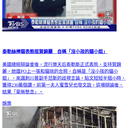
泰勒絲捧貓表態挺賀錦麗 自稱「沒小孩的貓小姐」
美國總統辯論會後，流行樂天后泰勒斯正式表態，支持賀錦
麗，她還PO上一張和貓咪的合照，自稱是「沒小孩的貓小
姐」，來諷刺川普副手范斯的歧視言論。貼文短短半個小時，
獲得230萬個讚。前第一夫人蜜雪兒也發文說，這場辯論後，
結果「毫無懸念」。
娛樂