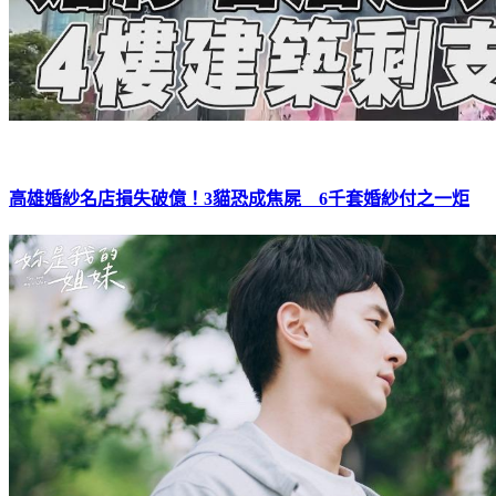
高雄婚紗名店損失破億！3貓恐成焦屍 6千套婚紗付之一炬