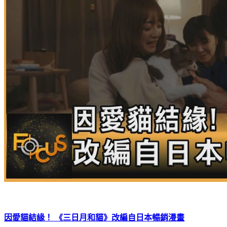
因愛貓結緣！ 《三日月和貓》改編自日本暢銷漫畫