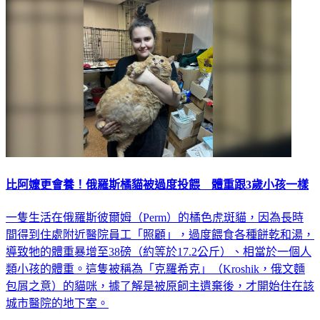
比阿嬤更會養！俄羅斯橘貓被過度投餵 體重跟3歲小孩一樣
一隻生活在俄羅斯彼爾姆（Perm）的橘色虎斑貓，因為長時
間得到住處附近醫院員工「照顧」，過度餵食各種餅乾和湯，
導致牠的體重暴增至38磅（約等於17.2公斤）、相當於一個人
類小孩的體重。這隻被稱為「克羅希克」（Kroshik，俄文麵
包屑之意）的貓咪，據了解是被原飼主遺棄後，才開始住在該
城市醫院的地下室。