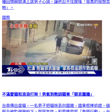
種回憶瞬間湧上該男子心頭，讓他忍不住感嘆「我真的很想念
牠」。
國際
不滿愛貓和浪浪打架！男氣到教訓貓竟「狠丟圍牆」
台南傳出虐貓，一名男子把貓咪丟向圍牆，還拿棍棒追趕，過
程全被監視器拍下，鄰居氣炸，和愛媽發起「救貓行動」，台