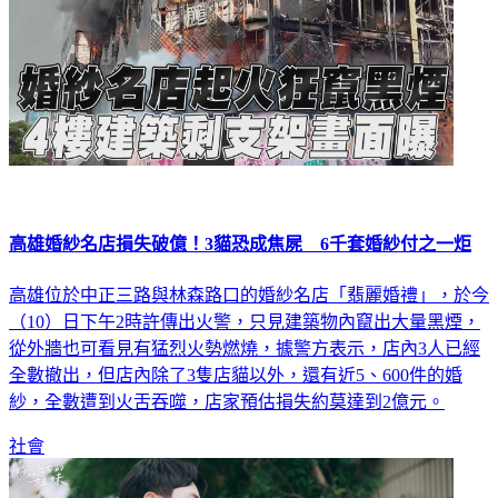
高雄婚紗名店損失破億！3貓恐成焦屍 6千套婚紗付之一炬
高雄位於中正三路與林森路口的婚紗名店「翡麗婚禮」，於今
（10）日下午2時許傳出火警，只見建築物內竄出大量黑煙，
從外牆也可看見有猛烈火勢燃燒，據警方表示，店內3人已經
全數撤出，但店內除了3隻店貓以外，還有近5、600件的婚
紗，全數遭到火舌吞噬，店家預估損失約莫達到2億元。
社會