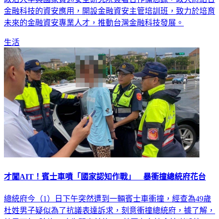
金融科技的資安應用，開設金融資安主管培訓班，致力於培育
未來的金融資安專業人才，推動台灣金融科技發展。
生活
才闖AIT！賓士車噴「國家認知作戰」 暴衝撞總統府花台
總統府今（1）日下午突然遭到一輛賓士車衝撞，經查為49歲
杜姓男子疑似為了抗議表達訴求，刻意衝撞總統府，據了解，