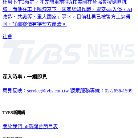
杜男下午3時許，才先開車前往AIT美國在台協會按喇叭抗
議，而他在車上噴漆寫下「國家認知作戰、資安sos入侵、AI
改造、共識等、重大國家」等字，目前杜男已被警方上銬帶
回，詳細案情有待警方釐清。
社會
深入時事，一觸即見
意見反映：service@tvbs.com.tw
觀眾服務專線：02-2656-1599
TVBS新聞網
關於我們
56新聞台節目表