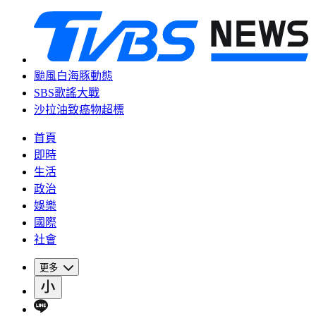
颱風白海豚動態
SBS歌謠大戰
沙拉油致癌物超標
首頁
即時
生活
政治
娛樂
國際
社會
更多