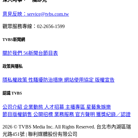
意見反映：service@tvbs.com.tw
觀眾服務專線：02-2656-1599
TVBS新聞網
關於我們
56新聞台節目表
政策與隱私
隱私權政策
性騷擾防治措施
網站使用協定
版權宣告
認識 TVBS
公司介紹
企業動態
人才招募
主播專區
星藝象娛樂
節目版權銷售
公開招標
業務服務
官方聲明
獲獎紀錄／認證
2026 © TVBS Media Inc. All Rights Reserved. 台北市內湖區瑞
光路451號 | 聯利媒體股份有限公司