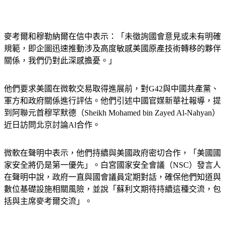
麥考爾和穆勒納爾在信中表示：「未徵詢國會意見或未有明確
規範，即企圖迅速推動涉及高度敏感美國原產技術轉移的夥伴
關係，我們仍對此深感擔憂。」
他們要求美國在微軟交易取得進展前，對G42與中國共產黨、
軍方和政府關係進行評估。他們引述中國官媒新華社報導，提
到阿聯元首穆罕默德（Sheikh Mohamed bin Zayed Al-Nahyan）
近日訪問北京討論Al合作。
微軟在聲明中表示，他們持續與美國政府密切合作，「美國國
家安全將仍是第一優先」。白宮國家安全會議（NSC）發言人
在聲明中說，政府一直與國會議員定期對話，確保他們知道與
數位基礎設施相關風險，並說「蘇利文期待持續這種交流，包
括與主席麥考爾交流」。