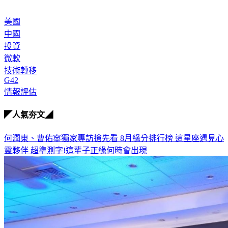
美國
中國
投資
微軟
技術轉移
G42
情報評估
◤人氣夯文◢
何潤東、曹佑寧獨家專訪搶先看
8月緣分排行榜 這星座遇見心
靈夥伴
超準測字!這輩子正緣何時會出現