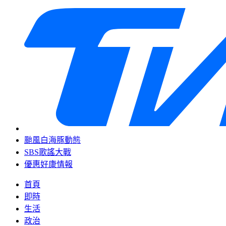
颱風白海豚動態
SBS歌謠大戰
優惠好康情報
首頁
即時
生活
政治