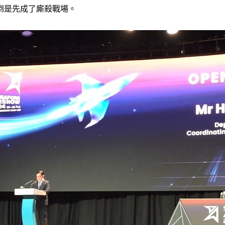
倒是先成了廝殺戰場。