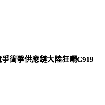
爭衝擊供應鏈大陸狂曬C919