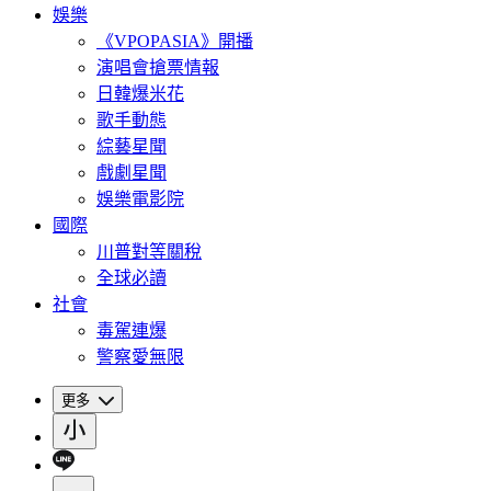
娛樂
《VPOPASIA》開播
演唱會搶票情報
日韓爆米花
歌手動態
綜藝星聞
戲劇星聞
娛樂電影院
國際
川普對等關稅
全球必讀
社會
毒駕連爆
警察愛無限
更多