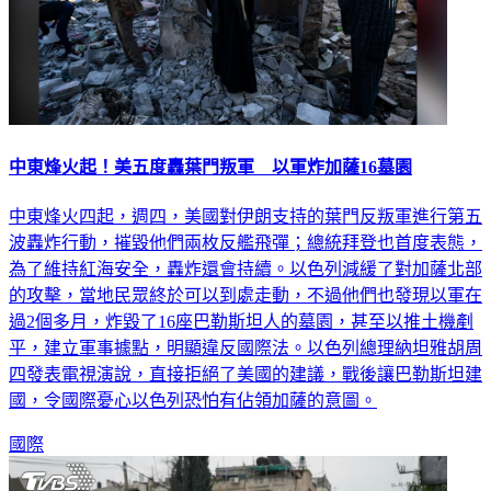
中東烽火起！美五度轟葉門叛軍 以軍炸加薩16墓園
中東烽火四起，週四，美國對伊朗支持的葉門反叛軍進行第五
波轟炸行動，摧毀他們兩枚反艦飛彈；總統拜登也首度表態，
為了維持紅海安全，轟炸還會持續。以色列減緩了對加薩北部
的攻擊，當地民眾終於可以到處走動，不過他們也發現以軍在
過2個多月，炸毀了16座巴勒斯坦人的墓園，甚至以推土機剷
平，建立軍事據點，明顯違反國際法。以色列總理納坦雅胡周
四發表電視演說，直接拒絕了美國的建議，戰後讓巴勒斯坦建
國，令國際憂心以色列恐怕有佔領加薩的意圖。
國際