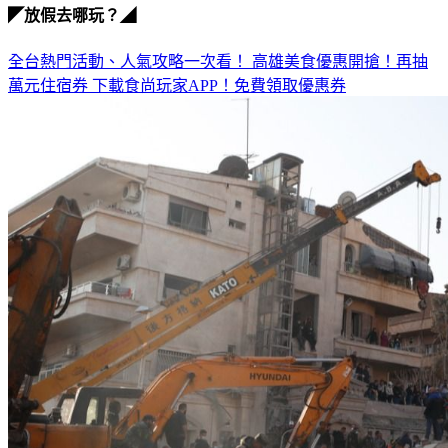
◤放假去哪玩？◢
全台熱門活動、人氣攻略一次看！
高雄美食優惠開搶！再抽
萬元住宿券
下載食尚玩家APP！免費領取優惠券