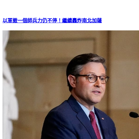
以軍撤一個師兵力仍不停！繼續轟炸南北加薩