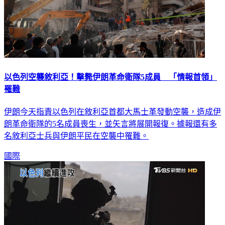
以色列空襲敘利亞！擊斃伊朗革命衛隊5成員 「情報首領」
罹難
伊朗今天指責以色列在敘利亞首都大馬士革發動空襲，造成伊
朗革命衛隊的5名成員喪生，並矢言將展開報復。據報還有多
名敘利亞士兵與伊朗平民在空襲中罹難。
國際