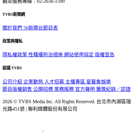
觀眾服務專線：02-2656-1599
TVBS新聞網
關於我們
56新聞台節目表
政策與隱私
隱私權政策
性騷擾防治措施
網站使用協定
版權宣告
認識 TVBS
公司介紹
企業動態
人才招募
主播專區
星藝象娛樂
節目版權銷售
公開招標
業務服務
官方聲明
獲獎紀錄／認證
2026 © TVBS Media Inc. All Rights Reserved. 台北市內湖區瑞
光路451號 | 聯利媒體股份有限公司