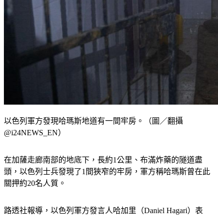
以色列軍方發現哈瑪斯地道有一間牢房。（圖／翻攝
@i24NEWS_EN）
在加薩走廊南部的地底下，長約1公里、布滿炸藥的隧道盡
頭，以色列士兵發現了1間狹窄的牢房，軍方稱哈瑪斯曾在此
關押約20名人質。
路透社報導，以色列軍方發言人哈加里（Daniel Hagari）表