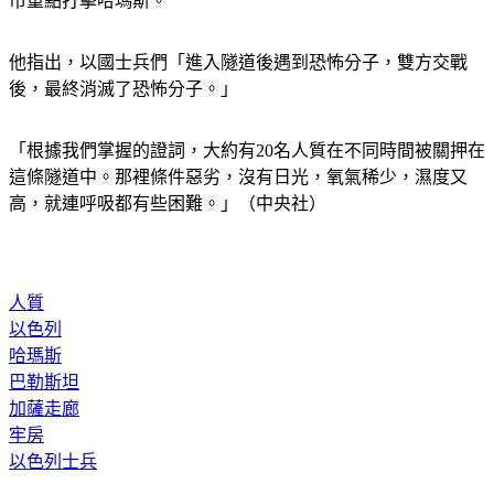
市重點打擊哈瑪斯。
他指出，以國士兵們「進入隧道後遇到恐怖分子，雙方交戰
後，最終消滅了恐怖分子。」
「根據我們掌握的證詞，大約有20名人質在不同時間被關押在
這條隧道中。那裡條件惡劣，沒有日光，氧氣稀少，濕度又
高，就連呼吸都有些困難。」（中央社）
人質
以色列
哈瑪斯
巴勒斯坦
加薩走廊
牢房
以色列士兵