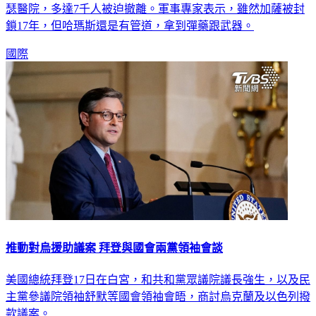
瑟醫院，多達7千人被迫撤離。軍事專家表示，雖然加薩被封
鎖17年，但哈瑪斯還是有管道，拿到彈藥跟武器。
國際
推動對烏援助議案 拜登與國會兩黨領袖會談
美國總統拜登17日在白宮，和共和黨眾議院議長強生，以及民
主黨參議院領袖舒默等國會領袖會晤，商討烏克蘭及以色列撥
款議案。