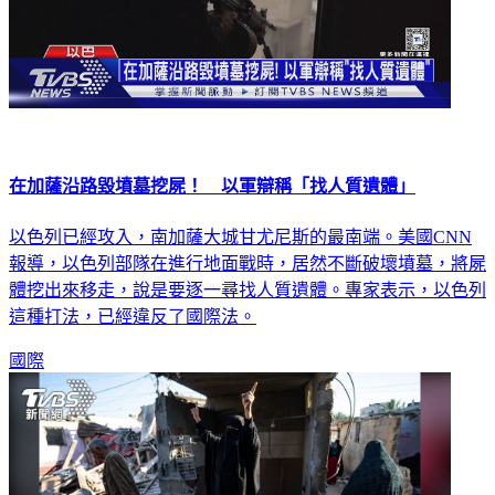
在加薩沿路毀墳墓挖屍！ 以軍辯稱「找人質遺體」
以色列已經攻入，南加薩大城甘尤尼斯的最南端。美國CNN
報導，以色列部隊在進行地面戰時，居然不斷破壞墳墓，將屍
體挖出來移走，說是要逐一尋找人質遺體。專家表示，以色列
這種打法，已經違反了國際法。
國際