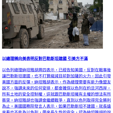
以總理稱向美表明反對巴勒斯坦建國 引美方不滿
以色列總理納坦雅胡周四表示，已經告知美國，反對在戰事後
讓巴勒斯坦建國，也不打算縮減目前對加薩的火力，因此引發
美國方面的反彈。納坦雅胡表示，作為總理需要有能力像盟友
說不，強調未來的任何安排，都會確保以色列在約旦河西岸，
所有土地的安全控制權，這就跟巴勒斯坦擁有主權的想法有所
衝突。納坦雅胡也強調會繼續戰爭，直到以色列取得完全勝利
為止。美國國務院發言人表示，如果巴勒斯坦不建國，就長遠
來看也不能為以色列，帶來長久性的安全，認為納坦雅胡的說