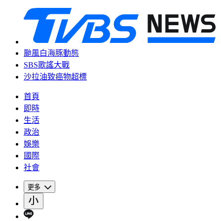
颱風白海豚動態
SBS歌謠大戰
沙拉油致癌物超標
首頁
即時
生活
政治
娛樂
國際
社會
更多