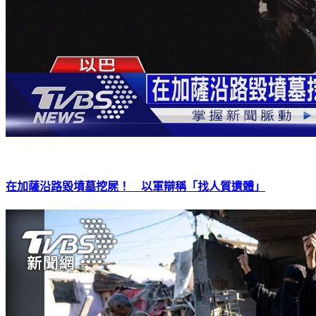
在加薩沿路毀墳墓挖屍！ 以軍辯稱「找人質遺體」