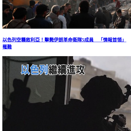
以色列空襲敘利亞！擊斃伊朗革命衛隊5成員 「情報首領」
罹難