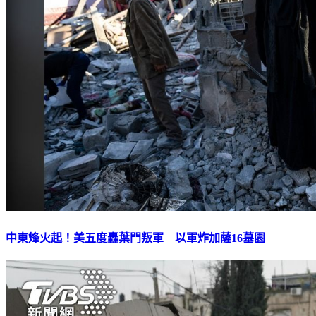
中東烽火起！美五度轟葉門叛軍 以軍炸加薩16墓園