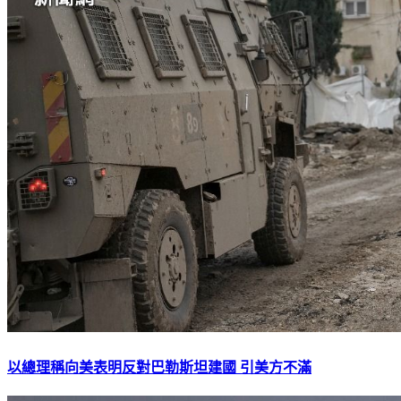
以總理稱向美表明反對巴勒斯坦建國 引美方不滿