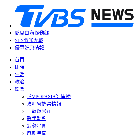
颱風白海豚動態
SBS歌謠大戰
優惠好康情報
首頁
即時
生活
政治
娛樂
《VPOPASIA》開播
演唱會搶票情報
日韓爆米花
歌手動態
綜藝星聞
戲劇星聞