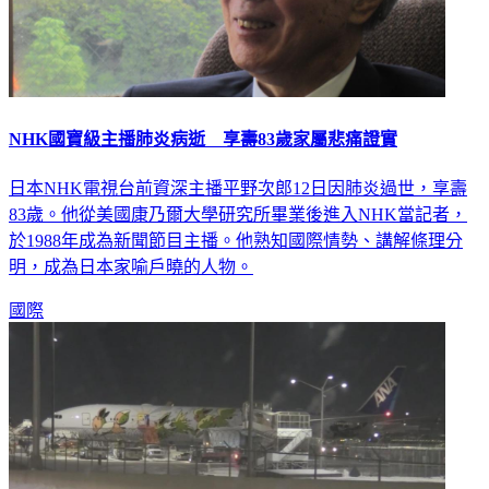
NHK國寶級主播肺炎病逝 享壽83歲家屬悲痛證實
日本NHK電視台前資深主播平野次郎12日因肺炎過世，享壽
83歲。他從美國康乃爾大學研究所畢業後進入NHK當記者，
於1988年成為新聞節目主播。他熟知國際情勢、講解條理分
明，成為日本家喻戶曉的人物。
國際