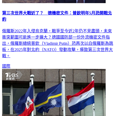
第三次世界大戰近了？ 德機密文件：普欽明年5月恐開戰北
約
俄羅斯2022年入侵烏克蘭，戰爭至今近2年仍不見盡頭，未來
衝突範圍可能進一步擴大？德國國防部一份外流機密文件指
出，俄羅斯總統普欽（Vladimir Putin）恐再次以白俄羅斯為跳
板，在2025年對北約（NATO）發動攻擊，導致第三次世界大
戰。
國際