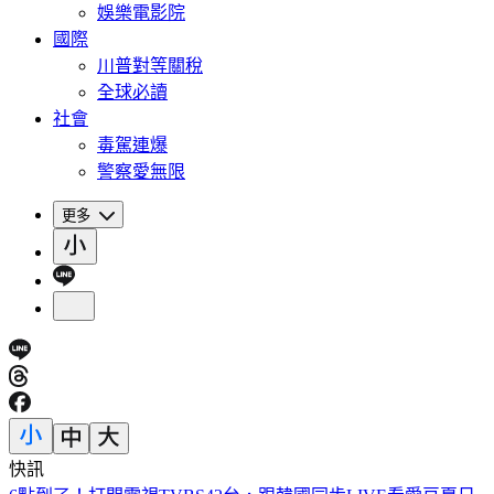
娛樂電影院
國際
川普對等關稅
全球必讀
社會
毒駕連爆
警察愛無限
更多
快訊