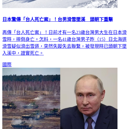
日本驚傳「台人死亡案」！台男滑雪墜溪 頭朝下重擊
再傳「台人死亡案」！日前才有一名23歲台灣男大生在日本滑
雪時，摔倒身亡。怎料，一名41歲台灣男子昨（15）日北海道
滑雪疑似滑出雪道，突然失蹤失去聯繫，被發現時已頭朝下墜
入溪中，證實死亡。
國際