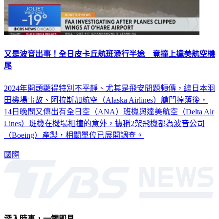
又是波音出事！全日皮卡丘航班滑行半途 竟撞上達美航空機
尾
2024年開頭顯得特別不平靜、尤其是飛安問題頻傳，繼日本羽
田機場事故、阿拉斯加航空（Alaska Airlines）艙門掉落後，
14日晚間又傳出有全日空（ANA）班機與達美航空（Delta Air
Lines）班機在機場相撞的意外，據稱2架飛機都為波音公司
（Boeing）產製，相關單位已展開調查。
國際
深入時事，一觸即見