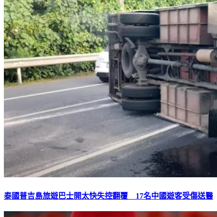
泰國普吉島旅遊巴士開太快失控翻覆 17名中國遊客受傷送醫