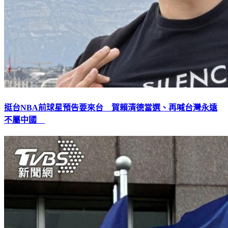
挺台NBA前球星預告要來台 賀賴清德當選、再喊台灣永遠
不屬中國