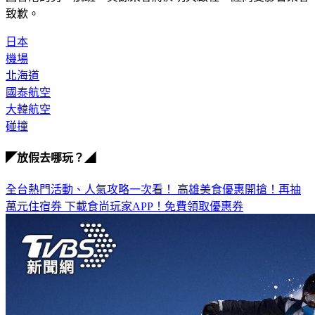
日本
機場
北海道
國泰航空
大韓航空
碰撞
◤放假去哪玩？◢
全台熱門活動、人氣攻略一次看！
高雄美食優惠開搶！再抽
萬元住宿券
下載食尚玩家APP！免費領取優惠券