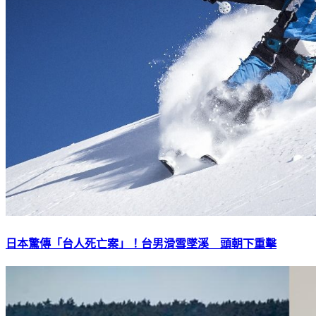
日本驚傳「台人死亡案」！台男滑雪墜溪 頭朝下重擊