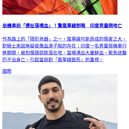
坐機車前「遭扯落噴血」！驚風箏線割喉 印度男童倒地亡
作為路上的「隱形兇器」之一，風箏線可能造成的傷害之大，
對騎士來說無疑是像血滴子般的存在；印度一名男童搭機車行
進期間，被割傷頸部跌落在地、當場湧出大量鮮血，緊急送醫
仍不治身亡，引起當局對「風箏線致死」的重視。
國際