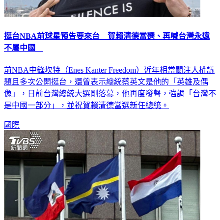
挺台NBA前球星預告要來台 賀賴清德當選、再喊台灣永遠
不屬中國
前NBA中鋒坎特（Enes Kanter Freedom）近年相當關注人權議
題且多次公開挺台，還曾表示總統蔡英文是他的「英雄及偶
像」，日前台灣總統大選剛落幕，他再度發聲，強調「台灣不
是中國一部分」，並祝賀賴清德當選新任總統。
國際