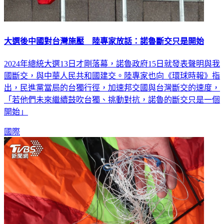
大選後中國對台灣施壓 陸專家放話：諾魯斷交只是開始
2024年總統大選13日才剛落幕，諾魯政府15日就發表聲明與我
國斷交，與中華人民共和國建交。陸專家也向《環球時報》指
出，民進黨當局的台獨行徑，加速邦交國與台灣斷交的速度，
「若他們未來繼續鼓吹台獨、挑動對抗，諾魯的斷交只是一個
開始」
國際