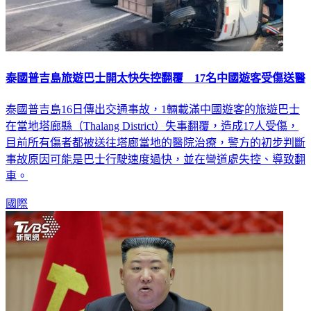
泰國普吉島旅遊巴士開太快失控翻覆 17名中國遊客受傷送醫
泰國普吉島16日傳出交通事故，1輛載滿中國遊客的旅遊巴士
在當地塔廊縣（Thalang District）失事翻覆，造成17人受傷，
目前所有傷者都被送往塔廊當地的醫院治療，警方的初步判斷
事故原因可能是巴士行駛速度過快，並在彎道處失控、導致翻
車。
國際