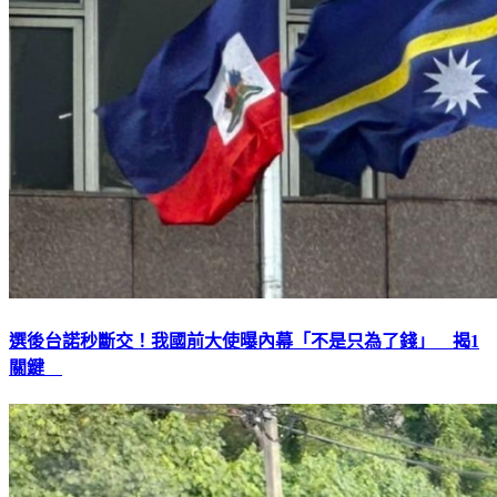
選後台諾秒斷交！我國前大使曝內幕「不是只為了錢」 揭1
關鍵