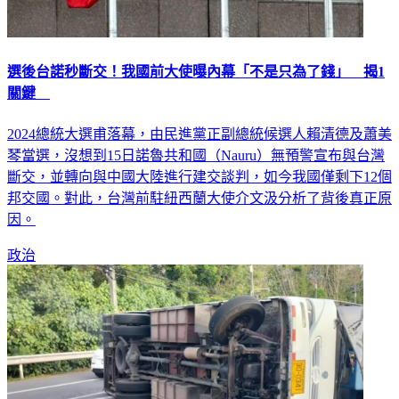
選後台諾秒斷交！我國前大使曝內幕「不是只為了錢」 揭1
關鍵
2024總統大選甫落幕，由民進黨正副總統候選人賴清德及蕭美
琴當選，沒想到15日諾魯共和國（Nauru）無預警宣布與台灣
斷交，並轉向與中國大陸進行建交談判，如今我國僅剩下12個
邦交國。對此，台灣前駐紐西蘭大使介文汲分析了背後真正原
因。
政治