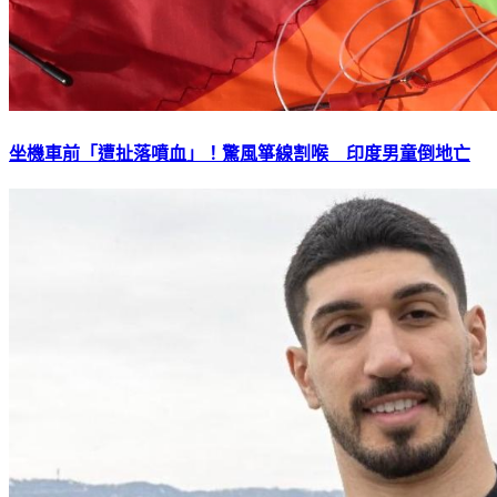
坐機車前「遭扯落噴血」！驚風箏線割喉 印度男童倒地亡