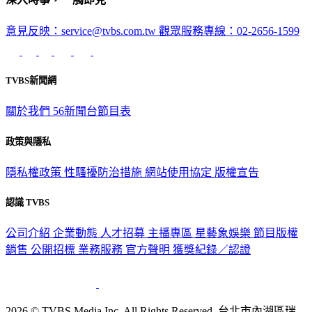
意見反映：service@tvbs.com.tw
觀眾服務專線：02-2656-1599
TVBS新聞網
關於我們
56新聞台節目表
政策與隱私
隱私權政策
性騷擾防治措施
網站使用協定
版權宣告
認識 TVBS
公司介紹
企業動態
人才招募
主播專區
星藝象娛樂
節目版權
銷售
公開招標
業務服務
官方聲明
獲獎紀錄／認證
2026 © TVBS Media Inc. All Rights Reserved. 台北市內湖區瑞
光路451號 | 聯利媒體股份有限公司