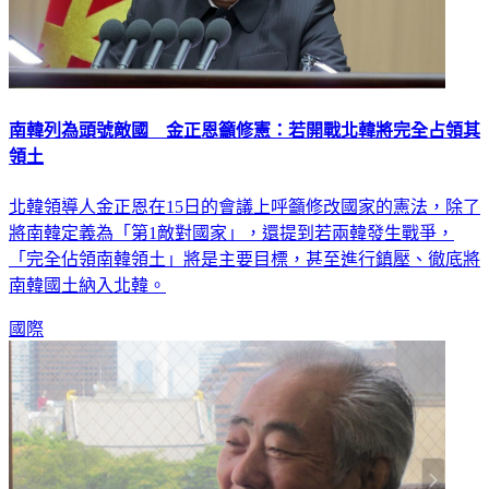
南韓列為頭號敵國 金正恩籲修憲：若開戰北韓將完全占領其
領土
北韓領導人金正恩在15日的會議上呼籲修改國家的憲法，除了
將南韓定義為「第1敵對國家」，還提到若兩韓發生戰爭，
「完全佔領南韓領土」將是主要目標，甚至進行鎮壓、徹底將
南韓國土納入北韓。
國際