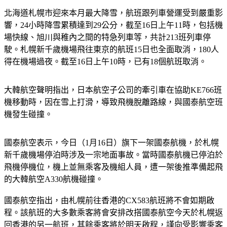
北海道札幌市迎來本月最大降雪，航班跟列車營運受到嚴重影
響，24小時降雪累積達到29公分，截至16日上午11時，包括機
場快線、旭川與稚內之間的特急列車等，共計213班列車停
駛。札幌新千歲機場飛往東京的航班15日也全面取消，180人
得在機場過夜。截至16日上午10時，已有18個航班取消。
大韓航空聲明指出，日本航空子公司的牽引車在協助KE766班
機移動時，因在雪上打滑，導致飛機脫離路線，與國泰航空班
機發生碰撞。
國泰航空表示，今日（1月16日）旗下一架國泰航機，於札幌
新千歲機場停泊時涉及一宗地面事故。當時國泰航機已停泊於
飛機停機位，機上並無乘客及機組人員，遭一架後推準備起飛
的大韓航空A330航機碰撞。
國泰航空指出，由札幌前往香港的CX583航班將不會如期啟
程。該航班的大多數乘客將會安排改搭國泰航空今天於札幌返
回香港的另一航班，其餘乘客將於明天啟程，謹向受影響乘客
致歉。