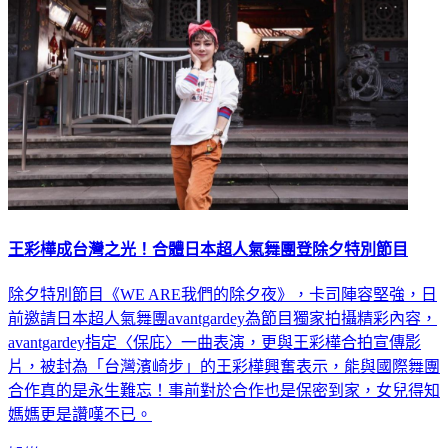
王彩樺成台灣之光！合體日本超人氣舞團登除夕特別節目
除夕特別節目《WE ARE我們的除夕夜》，卡司陣容堅強，日
前邀請日本超人氣舞團avantgardey為節目獨家拍攝精彩內容，
avantgardey指定〈保庇〉一曲表演，更與王彩樺合拍宣傳影
片，被封為「台灣濱崎步」的王彩樺興奮表示，能與國際舞團
合作真的是永生難忘！事前對於合作也是保密到家，女兒得知
媽媽更是讚嘆不已。