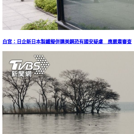
白宮：日企新日本製鐵擬併購美鋼恐有國安疑慮 應嚴肅審查