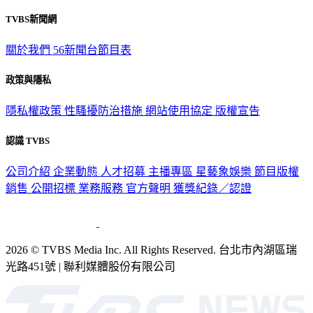
TVBS新聞網
關於我們
56新聞台節目表
政策與隱私
隱私權政策
性騷擾防治措施
網站使用協定
版權宣告
認識 TVBS
公司介紹
企業動態
人才招募
主播專區
星藝象娛樂
節目版權
銷售
公開招標
業務服務
官方聲明
獲獎紀錄／認證
2026 © TVBS Media Inc. All Rights Reserved. 台北市內湖區瑞
光路451號 | 聯利媒體股份有限公司