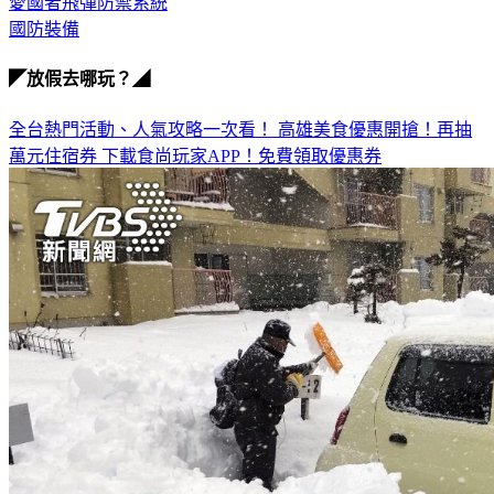
武器出口
愛國者飛彈防禦系統
國防裝備
◤放假去哪玩？◢
全台熱門活動、人氣攻略一次看！
高雄美食優惠開搶！再抽
萬元住宿券
下載食尚玩家APP！免費領取優惠券