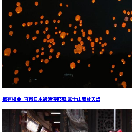
還有機會! 直衝日本過浪漫耶誕.富士山麓放天燈