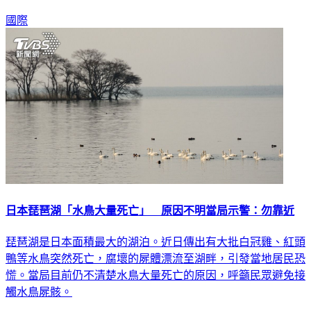
局仔細調查，並警告這可能對國家安全造成影響。
國際
日本琵琶湖「水鳥大量死亡」 原因不明當局示警：勿靠近
琵琶湖是日本面積最大的湖泊。近日傳出有大批白冠雞、紅頭
鴨等水鳥突然死亡，腐壞的屍體漂流至湖畔，引發當地居民恐
慌。當局目前仍不清楚水鳥大量死亡的原因，呼籲民眾避免接
觸水鳥屍骸。