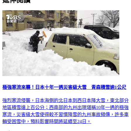
延伸閱讀
極強寒流來襲！日本十年一遇災害級大雪 青森積雪逾1公尺
強烈寒流侵襲，日本海側的北日本到西日本降大雪，東北部分
地區積雪達上百公分；西南部的九州出現堪稱10年一遇的極強
寒流，災害級大雪使得較不習慣降雪的九州事故頻傳，許多車
輛受困雪中，預料影響時間將延續至24日。