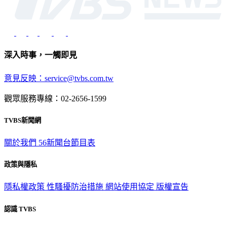
深入時事，一觸即見
意見反映：service@tvbs.com.tw
觀眾服務專線：02-2656-1599
TVBS新聞網
關於我們
56新聞台節目表
政策與隱私
隱私權政策
性騷擾防治措施
網站使用協定
版權宣告
認識 TVBS