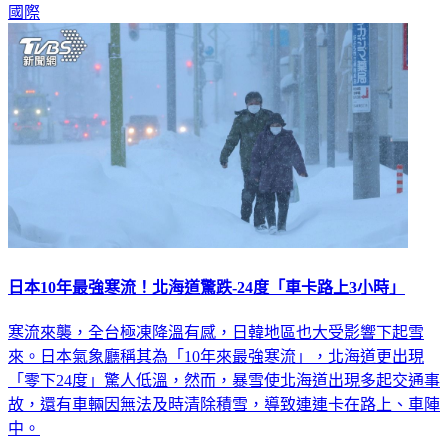
國際
日本10年最強寒流！北海道驚跌-24度「車卡路上3小時」
寒流來襲，全台極凍降溫有感，日韓地區也大受影響下起雪
來。日本氣象廳稱其為「10年來最強寒流」，北海道更出現
「零下24度」驚人低溫，然而，暴雪使北海道出現多起交通事
故，還有車輛因無法及時清除積雪，導致連連卡在路上、車陣