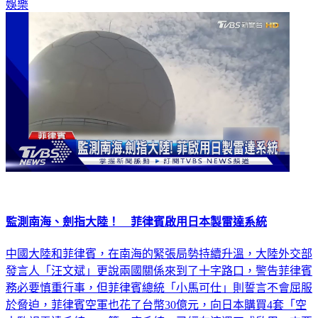
娛樂
監測南海、劍指大陸！ 菲律賓啟用日本製雷達系統
中國大陸和菲律賓，在南海的緊張局勢持續升溫，大陸外交部
發言人「汪文斌」更說兩國關係來到了十字路口，警告菲律賓
務必要慎重行事，但菲律賓總統「小馬可仕」則誓言不會屈服