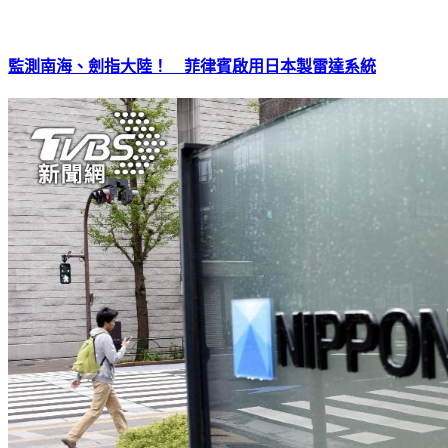
監測南海、劍指大陸！ 菲律賓啟用日本製雷達系統