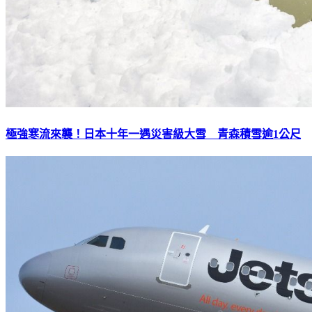
極強寒流來襲！日本十年一遇災害級大雪 青森積雪逾1公尺