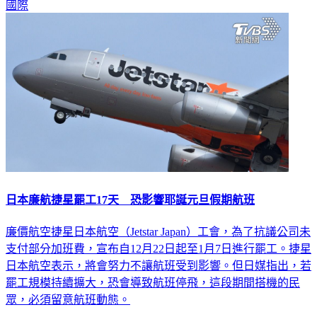
國際
日本廉航捷星罷工17天 恐影響耶誕元旦假期航班
廉價航空捷星日本航空（Jetstar Japan）工會，為了抗議公司未
支付部分加班費，宣布自12月22日起至1月7日進行罷工。捷星
日本航空表示，將會努力不讓航班受到影響。但日媒指出，若
罷工規模持續擴大，恐會導致航班停飛，這段期間搭機的民
眾，必須留意航班動態。