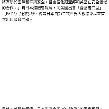
天批准這項規定後，政府文件指出「適度向海外轉移國防裝備
將有助於國際和平與安全，且會強化跟盟邦和美國在安全領域
的合作。」有日本媒體曾報導，向美國出售「愛國者三型」
（PAC3）飛彈系統，會是日本自第二次世界大戰結束以來首
次出口致命武器。