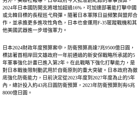
另外，美聯社報導，日本政府今天批准創紀錄的軍事預算，
2024年日本國防開支將增加超過16%，可加速部署能打擊中國
或北韓目標的長程巡弋飛彈。隨著日本軍隊日益頻繁與盟邦合
作，並承擔更多進攻性角色，日本也會運用F-35匿蹤戰機和其
他美國武器進一步增強軍力。
日本2024財政年度預算案中，防衛預算高達7兆9500億日圓，
標誌著首相岸田文雄政府一年前通過的新安保戰略所承諾的5
年軍事強化計畫已進入第2年。在此戰略下強化打擊能力，是
對日本戰後限制動武用於自衛原則的重大突破。日本政府為徹
底強化防衛能力，日前決定從2023年度到2027年度為止的5年
內，總計投入約43兆日圓防衛預算，2023年防衛預算則有6兆
8000億日圓。