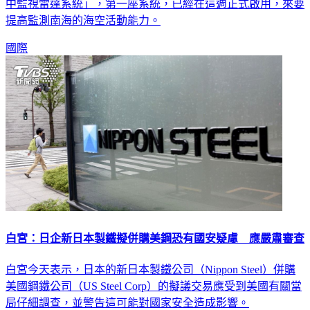
於脅迫，菲律賓空軍也花了台幣30億元，向日本購買4套「空
中監視雷達系統」，第一座系統，已經在這週正式啟用，來要
提高監測南海的海空活動能力。
國際
白宮：日企新日本製鐵擬併購美鋼恐有國安疑慮 應嚴肅審查
白宮今天表示，日本的新日本製鐵公司（Nippon Steel）併購
美國鋼鐵公司（US Steel Corp）的擬議交易應受到美國有關當