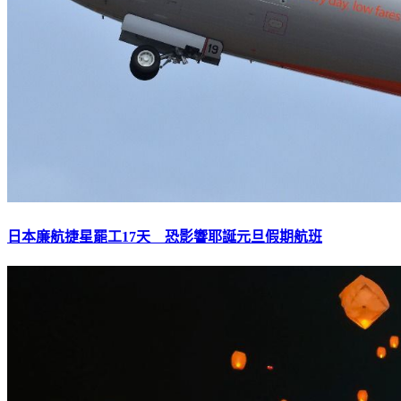
日本廉航捷星罷工17天 恐影響耶誕元旦假期航班