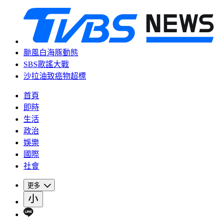
颱風白海豚動態
SBS歌謠大戰
沙拉油致癌物超標
首頁
即時
生活
政治
娛樂
國際
社會
更多