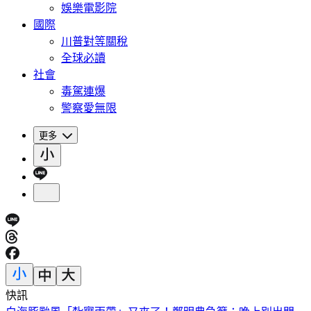
娛樂電影院
國際
川普對等關稅
全球必讀
社會
毒駕連爆
警察愛無限
更多
快訊