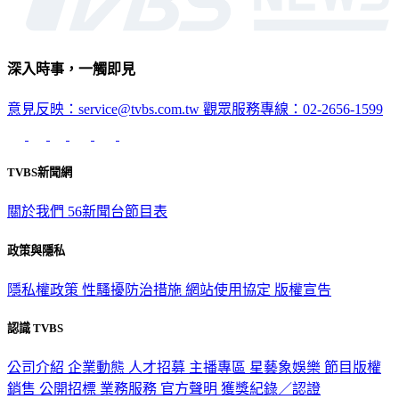
深入時事，一觸即見
意見反映：service@tvbs.com.tw
觀眾服務專線：02-2656-1599
TVBS新聞網
關於我們
56新聞台節目表
政策與隱私
隱私權政策
性騷擾防治措施
網站使用協定
版權宣告
認識 TVBS
公司介紹
企業動態
人才招募
主播專區
星藝象娛樂
節目版權
銷售
公開招標
業務服務
官方聲明
獲獎紀錄／認證