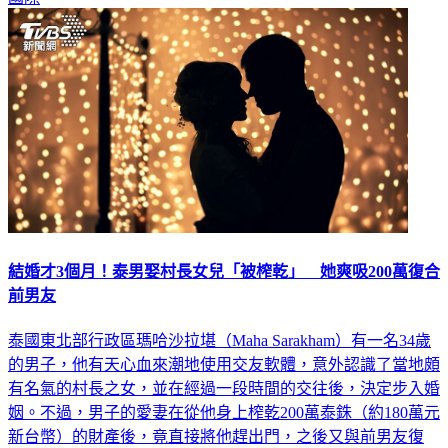
結婚才3個月！泰男娶村長女兒「被榨乾」 她爽吸200萬復合
前男友
泰國東北部行政區瑪哈沙拉堪（Maha Sarakham）有一名34歲
的男子，他有天心血來潮地使用交友軟體，意外認識了當地頗
有名氣的村長之女，並在經過一段時間的交往後，決定步入婚
姻。不過，男子的愛妻在從他身上榨乾200萬泰銖（約180萬元
新台幣）的財產後，竟直接將他趕出門，之後又與前男友復
合。