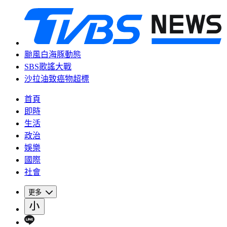
颱風白海豚動態
SBS歌謠大戰
沙拉油致癌物超標
首頁
即時
生活
政治
娛樂
國際
社會
更多