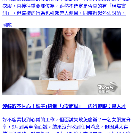
測」，但這樣的行為也引起旁人側目，同時掀起熱烈討論。
國際
沒錄取不甘心！妹子1招獲「2次面試」 内行傻眼：是人才
好不容易找到心儀的工作，但面試失敗怎麽辦？一名女網友分
享，9月到某車商面試，結果沒有收到任何消息，但因爲太喜
歡這份職缺，於是換了一張大頭照後再次投履歷，而她也再度