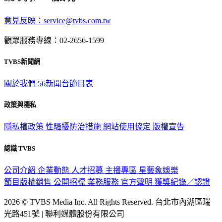
意見反映：service@tvbs.com.tw
觀眾服務專線：02-2656-1599
TVBS新聞網
關於我們
56新聞台節目表
政策與隱私
隱私權政策
性騷擾防治措施
網站使用協定
版權宣告
認識 TVBS
公司介紹
企業動態
人才招募
主播專區
星藝象娛樂
節目版權銷售
公開招標
業務服務
官方聲明
獲獎紀錄／認證
2026 © TVBS Media Inc. All Rights Reserved. 台北市內湖區瑞
光路451號 | 聯利媒體股份有限公司