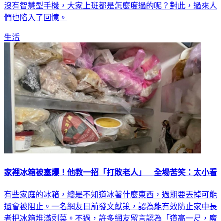
們也陷入了回憶。
生活
家裡冰箱被塞爆！他教一招「打敗老人」 全場苦笑：太小看
有些家庭的冰箱，總是不知道冰著什麼東西，過期要丟掉可能
還會被阻止。一名網友日前發文獻策，認為能有效防止家中長
者把冰箱堆滿剩菜。不過，許多網友留言認為「道高一尺，魔
高一丈」，老人家在這方面恐怕比原PO想像的更狠，無論是