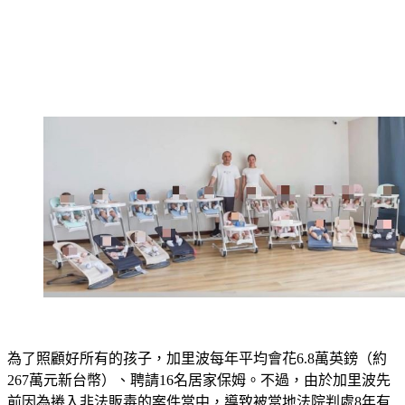
為了照顧好所有的孩子，加里波每年平均會花6.8萬英鎊（約
267萬元新台幣）、聘請16名居家保姆。不過，由於加里波先
前因為捲入非法販毒的案件當中，導致被當地法院判處8年有
期徒刑，故克莉絲汀娜必須在丈夫出獄前，獨自扛起養育兒女