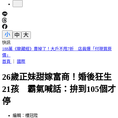
快訊
美股開盤／聯準會升息疑慮意外減緩！標普、那指「雙開高」
首頁
｜
國際
26歲正妹甜嫁富商！婚後狂生
21孩 霸氣喊話：拚到105個才
停
編輯：樓冠陞
發佈時間：2023.10.29 18:50