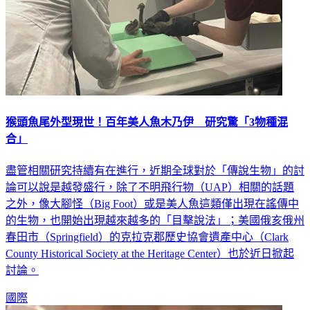
猴頭魚尾外型現世！百年美人魚木乃伊 研究驚「3物種混
合」
盡管相關研究持續有在進行，近期全球對於「傳說生物」的討
論可以說是越發盛行，除了不明飛行物（UAP）相關的話題
之外，像大腳怪（Big Foot）或是美人魚這類僅出現在謠傳中
的生物，也開始出現越來越多的「目擊說法」；美國俄亥俄州
春田市（Springfield）的克拉克郡歷史協會遺產中心（Clark
County Historical Society at the Heritage Center）也於近日掀起
討論。
國際