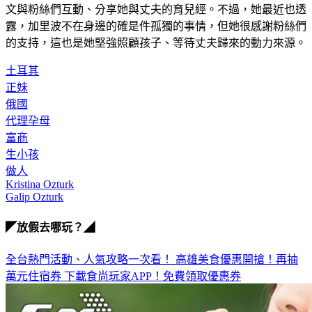
露，加里波不在身邊的確是件孤獨的事情，但她很感謝粉絲們
的支持，這也是她堅強照顧孩子、等待丈夫歸來的動力來源。
土耳其
正妹
俄國
代理孕母
富商
生小孩
做人
Kristina Ozturk
Galip Ozturk
◤放假去哪玩？◢
全台熱門活動、人氣攻略一次看！
高雄美食優惠開搶！再抽
萬元住宿券
下載食尚玩家APP！免費領取優惠券