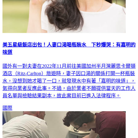
美五星級飯店出包！人妻口渴喝瓶裝水 下秒爆哭：有嘉明的
味道
國外有一對夫妻在2022年11月前往美國加州半月灣麗思卡爾頓
酒店（Ritz-Carlton）旅遊時，妻子因口渴的關係打開一杯瓶裝
水，沒想到她才喝了一口，就發現水中有著「嘉明的味道」，
氣得向業者反應此事。不過，由於業者不願提供當天的工作人
員名單與檢驗結果副本，故此案目前已進入法律程序。
國際