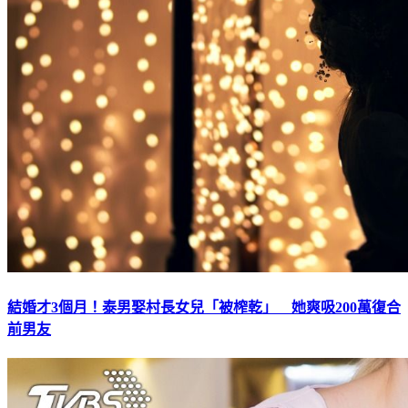
結婚才3個月！泰男娶村長女兒「被榨乾」 她爽吸200萬復合
前男友