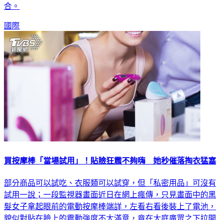
國際
買按摩棒「當場試用」！貼臉狂震不夠嗨 她秒催落掏衣猛塞
部分商品可以試吃、衣服類可以試穿，但「私密用品」可沒有
試用一說；一段監視器畫面近日在網上瘋傳，只見畫面中的黑
髮女子拿起眼前的電動按摩棒端詳，左看右看後裝上了電池，
貌似對貼在臉上的震動強度不太滿意，竟在大庭廣眾之下拉開
衣服，直接往重要部位塞，雖然不確定是否真的有「現場實