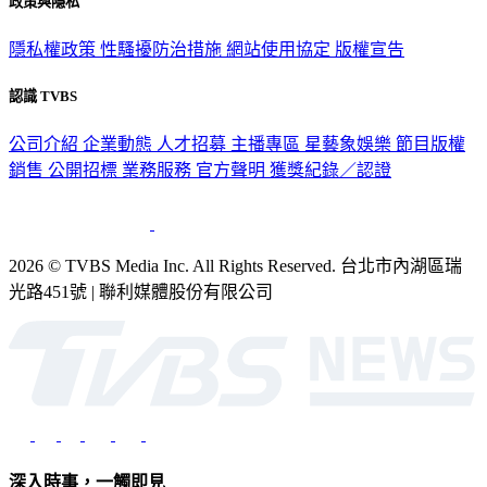
隱私權政策
性騷擾防治措施
網站使用協定
版權宣告
認識 TVBS
公司介紹
企業動態
人才招募
主播專區
星藝象娛樂
節目版權
銷售
公開招標
業務服務
官方聲明
獲獎紀錄／認證
2026 © TVBS Media Inc. All Rights Reserved. 台北市內湖區瑞
光路451號 | 聯利媒體股份有限公司
深入時事，一觸即見