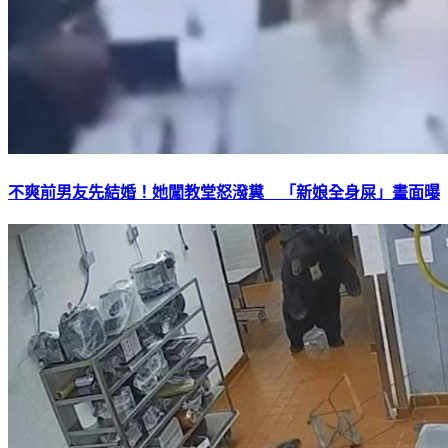
不爽前男友先結婚！她闖教堂怒潑糞 「新娘全身屎」畫面曝