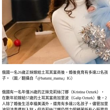
俄國一名26歲正妹嫁給土耳其富商後，婚後竟育有多達22名孩
子。（圖／翻攝自「@batumi_mama」IG）
俄國有一名年僅26歲的正妹克莉絲汀娜（Kristina Ozturk），
在數年前嫁給57歲的土耳其富商加里波（Galip Ozturk）後，2
人除了婚後生活幸福美滿外，還育有多達22名孩子。儘管加里
波因涉毒遭判入獄，但克莉絲汀娜仍努力照顧著所有心肝寶貝
們，並強調她與加里波會繼續「做人」，直到達成105個孩子