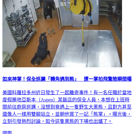
如來神掌！保全巡邏「轉角遇到熊」 遭一掌拍飛驚險瞬間曝
美國科羅拉多州近日發生了一起離奇事件！有一名任職於當地
度假勝地亞斯本（Aspen）某飯店的保全人員，本想在上班時
間前往廚房巡邏，沒想到竟遇上一隻野生大黑熊，且對方甚至
還像人一樣用雙腳站立，並朝他賞了一記「熊掌」。曝光後，
立刻引發熱烈討論，如今這隻黑熊的下場也出爐了。
國際