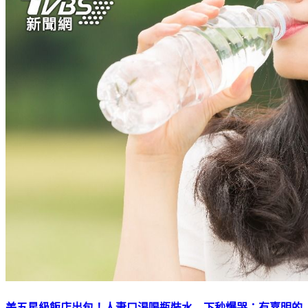
美五星級飯店出包！人妻口渴喝瓶裝水 下秒爆哭：有嘉明的
味道