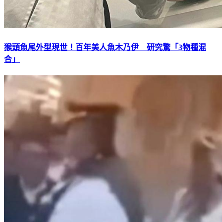
猴頭魚尾外型現世！百年美人魚木乃伊 研究驚「3物種混
合」