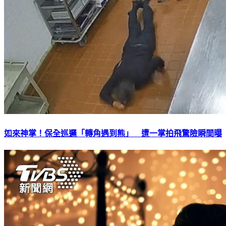
如來神掌！保全巡邏「轉角遇到熊」 遭一掌拍飛驚險瞬間曝