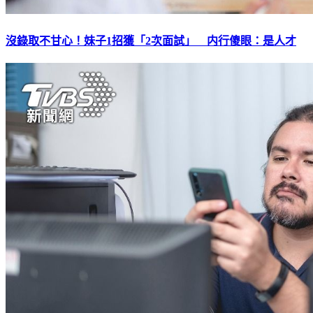
沒錄取不甘心！妹子1招獲「2次面試」 内行傻眼：是人才