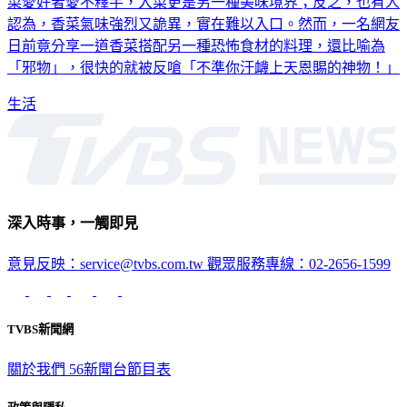
認為，香菜氣味強烈又詭異，實在難以入口。然而，一名網友
日前竟分享一道香菜搭配另一種恐怖食材的料理，還比喻為
「邪物」，很快的就被反嗆「不準你汙衊上天恩賜的神物！」
生活
深入時事，一觸即見
意見反映：service@tvbs.com.tw
觀眾服務專線：02-2656-1599
TVBS新聞網
關於我們
56新聞台節目表
政策與隱私