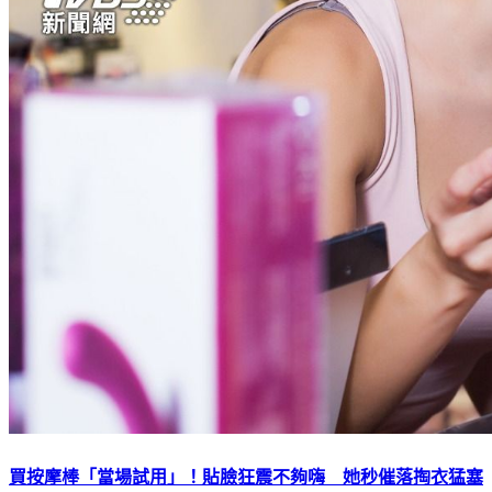
買按摩棒「當場試用」！貼臉狂震不夠嗨 她秒催落掏衣猛塞