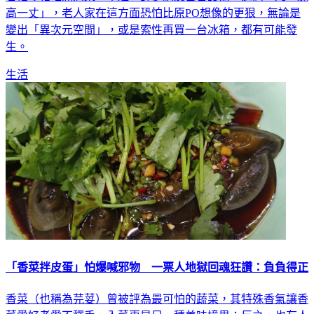
變出「異次元空間」，或是索性再買一台冰箱，都有可能發
生。
生活
「香菜拌皮蛋」怕爆喊邪物 一票人地獄回魂狂讚：負負得正
香菜（也稱為芫荽）曾被評為最可怕的蔬菜，其特殊香氣讓香
菜愛好者愛不釋手，入菜更是另一種美味境界；反之，也有人