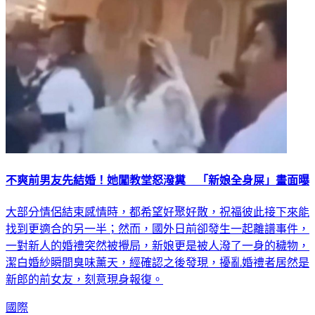
不爽前男友先結婚！她闖教堂怒潑糞 「新娘全身屎」畫面曝
大部分情侶結束感情時，都希望好聚好散，祝福彼此接下來能
找到更適合的另一半；然而，國外日前卻發生一起離譜事件，
一對新人的婚禮突然被攪局，新娘更是被人潑了一身的穢物，
潔白婚紗瞬間臭味薰天，經確認之後發現，擾亂婚禮者居然是
新郎的前女友，刻意現身報復。
國際