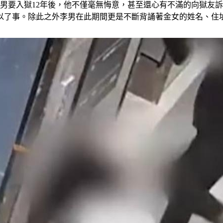
判李男要入獄12年後，他不僅毫無悔意，甚至還心有不滿的向獄友
以了事。除此之外李男在此期間更是不斷背誦著金女的姓名、住