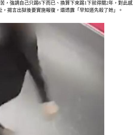
訴苦，強調自己只踢6下而已、換算下來踢1下就得關2年，對此感
址，揚言出獄後要實施報復，還透露「早知道先殺了她」。