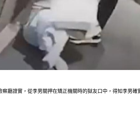
方檢察廳證實，從李男關押在矯正機關時的獄友口中，得知李男確