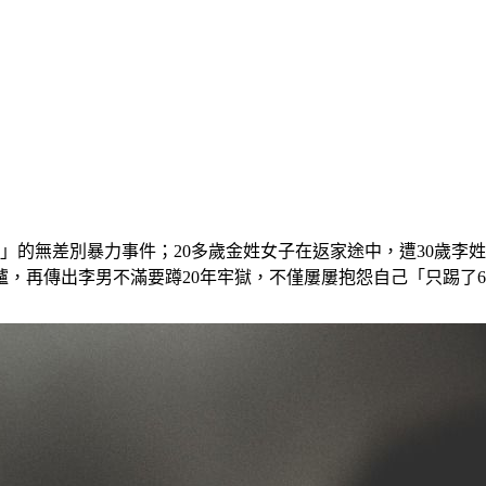
案」的無差別暴力事件；20多歲金姓女子在返家途中，遭30歲
，再傳出李男不滿要蹲20年牢獄，不僅屢屢抱怨自己「只踢了