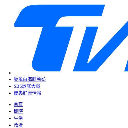
颱風白海豚動態
SBS歌謠大戰
優惠好康情報
首頁
即時
生活
政治