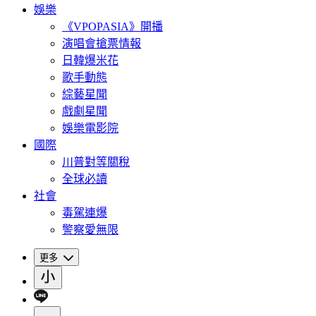
娛樂
《VPOPASIA》開播
演唱會搶票情報
日韓爆米花
歌手動態
綜藝星聞
戲劇星聞
娛樂電影院
國際
川普對等關稅
全球必讀
社會
毒駕連爆
警察愛無限
更多