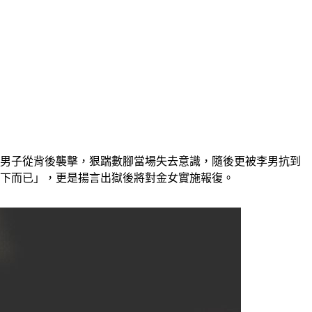
李姓男子從背後襲擊，狠踹數腳當場失去意識，隨後更被李男抗到
6下而已」，更是揚言出獄後將對金女實施報復。