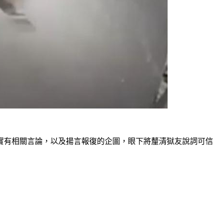
實有相關言論，以及揚言報復的企圖，眼下將釐清獄友說詞可信