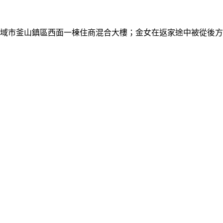
廣域市釜山鎮區西面一棟住商混合大樓；金女在返家途中被從後