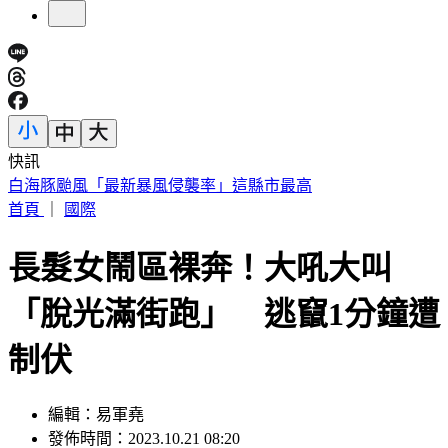
快訊
任天堂財報亮眼！Switch 2銷量暴跌34% 九月調漲售價
首頁
｜
國際
長髮女鬧區裸奔！大吼大叫
「脫光滿街跑」 逃竄1分鐘遭
制伏
編輯：易軍堯
發佈時間：2023.10.21 08:20