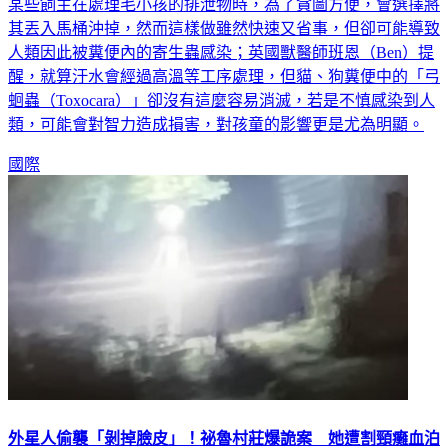
某些飼主在處理毛小孩的排泄物時，為了貪圖方便，會選擇將
其丟入馬桶沖掉，然而這樣做雖然快速又省事，但卻可能導致
人類因此被糞便內的寄生蟲感染；英國獸醫師班恩（Ben）提
醒，就算汙水會經過高溫等工序處理，但貓、狗糞便中的「弓
蛔蟲（Toxocara）」卻沒有這麼容易消滅，若是不慎感染到人
類，可能會對智力造成損害，對孩童的影響更是尤為明顯。
國際
外星人偷襲「剝掉臉皮」！祕魯村莊爆詭案 她遭割頸癱血泊