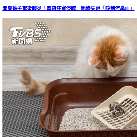
聞臭襪子驚染肺炎！真菌狂竄侵噬 她慘失眠「咳到流鼻血」