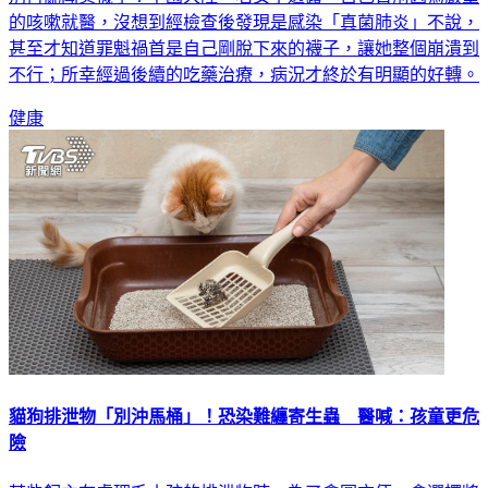
的咳嗽就醫，沒想到經檢查後發現是感染「真菌肺炎」不說，
甚至才知道罪魁禍首是自己剛脫下來的襪子，讓她整個崩潰到
不行；所幸經過後續的吃藥治療，病況才終於有明顯的好轉。
健康
貓狗排泄物「別沖馬桶」！恐染難纏寄生蟲 醫喊：孩童更危
險