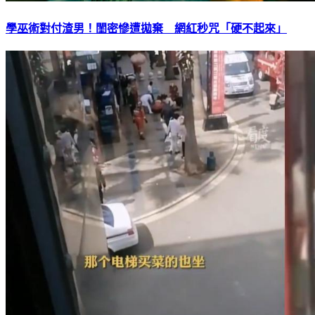
學巫術對付渣男！閨密慘遭拋棄 網紅秒咒「硬不起來」