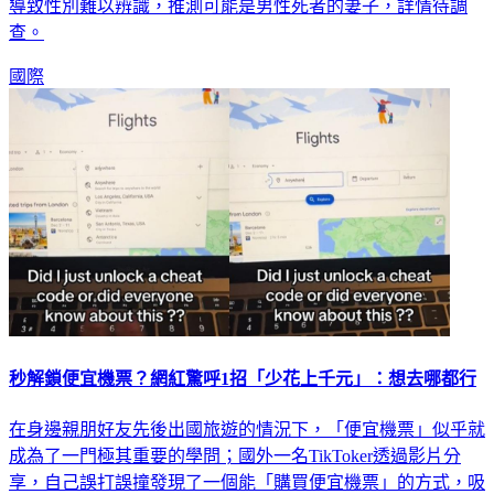
導致性別難以辨識，推測可能是男性死者的妻子，詳情待調
查。
國際
秒解鎖便宜機票？網紅驚呼1招「少花上千元」：想去哪都行
在身邊親朋好友先後出國旅遊的情況下，「便宜機票」似乎就
成為了一門極其重要的學問；國外一名TikToker透過影片分
享，自己誤打誤撞發現了一個能「購買便宜機票」的方式，吸