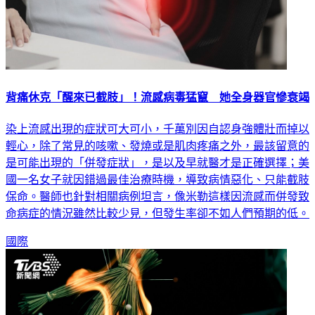
背痛休克「醒來已截肢」！流感病毒猛竄 她全身器官慘衰竭
染上流感出現的症狀可大可小，千萬別因自認身強體壯而掉以
輕心，除了常見的咳嗽、發燒或是肌肉疼痛之外，最該留意的
是可能出現的「併發症狀」，是以及早就醫才是正確選擇；美
國一名女子就因錯過最佳治療時機，導致病情惡化、只能截肢
保命。醫師也針對相關病例坦言，像米勒這樣因流感而併發致
命病症的情況雖然比較少見，但發生率卻不如人們預期的低。
國際