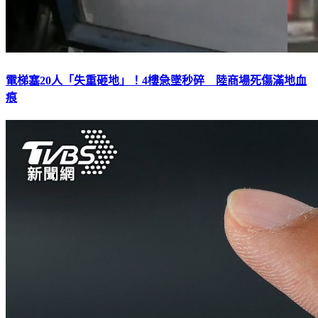
電梯塞20人「失重砸地」！4樓急墜秒碎 陸商場死傷滿地血
痕