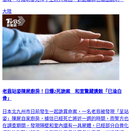
大陸
老翁站姿陳屍廚房！日爆2死詭案 和室驚藏遺骸「已淪白
骨」
日本北九州市日前發生一起詭異命案，一名老翁被發現「呈站
姿」陳屍自家廚房，據信已經死亡將近一週的時間，而警方也
在調查期間，發現隔壁和室內還有一具屍體，已經部分白骨化