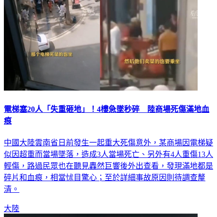
電梯塞20人「失重砸地」！4樓急墜秒碎 陸商場死傷滿地血
痕
中國大陸雲南省日前發生一起重大死傷意外，某商場因電梯疑
似因超重而當場墜落，造成3人當場死亡、另外有4人重傷13人
輕傷，路過民眾也在聽見轟然巨響後外出查看，發現滿地都是
碎片和血痕，相當怵目驚心；至於詳細事故原因則待調查釐
清。
大陸