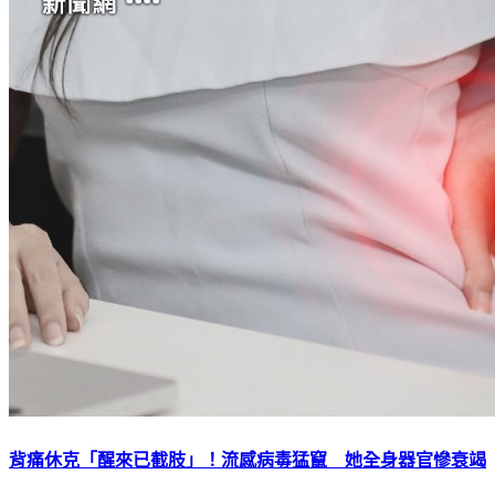
背痛休克「醒來已截肢」！流感病毒猛竄 她全身器官慘衰竭