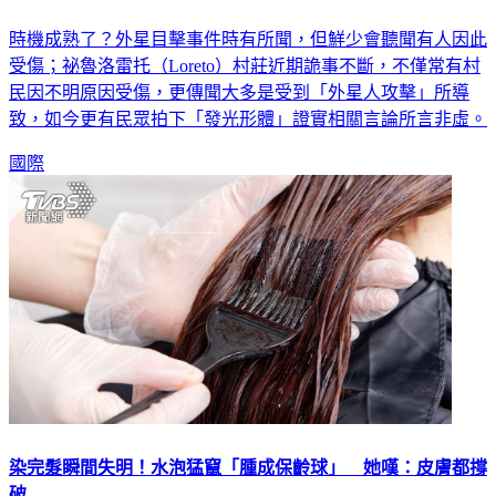
時機成熟了？外星目擊事件時有所聞，但鮮少會聽聞有人因此
受傷；祕魯洛雷托（Loreto）村莊近期詭事不斷，不僅常有村
民因不明原因受傷，更傳聞大多是受到「外星人攻擊」所導
致，如今更有民眾拍下「發光形體」證實相關言論所言非虛。
國際
染完髮瞬間失明！水泡猛竄「腫成保齡球」 她嘆：皮膚都撐
破