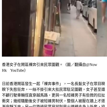
香港女子在鬧區裸奔引來民眾圍觀。（圖／翻攝自@Now
Hk YouTube）
日前香港鬧區發生一起「裸奔事件」，一名長髮女子在眾目睽
睽下失態狂奔，一絲不掛引來大批民眾駐足圍觀，女子甚至還
不顧行駛車輛徑直穿越馬路，更與一名短褲男子有些微的拉扯
衝突；幾經騷動後女子被短褲男制伏，整個人被壓在牆上才逐
漸安靜下來，另一位路過民眾見狀則是火速褪去身上外套，協