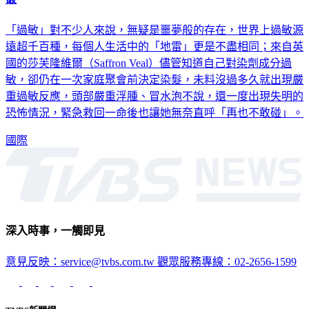
「過敏」對不少人來說，無疑是噩夢般的存在，世界上過敏源
遠超千百種，每個人生活中的「地雷」更是不盡相同；來自英
國的莎芙隆維爾（Saffron Veal）儘管知道自己對染劑成分過
敏，卻仍在一次家庭聚會前決定染髮，未料沒過多久就出現嚴
重過敏反應，頭部嚴重浮腫、冒水泡不說，還一度出現失明的
恐怖情況，緊急救回一命後也讓她無奈直呼「再也不敢碰」。
國際
深入時事，一觸即見
意見反映：service@tvbs.com.tw
觀眾服務專線：02-2656-1599