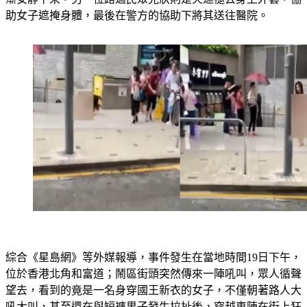
助女子遮掩身體，最後在警方的協助下將其送往醫院。
綜合《星島網》等外媒報導，事件發生在當地時間19日下午，
位於香港北角和富道；鬧區街頭突然傳來一陣吼叫，眾人循聲
望去，看到的竟是一名身穿國王新衣的女子，不僅朝著路人大
吼大叫，甚至還在與短褲男子發生拉扯後，穿越車陣在街上狂