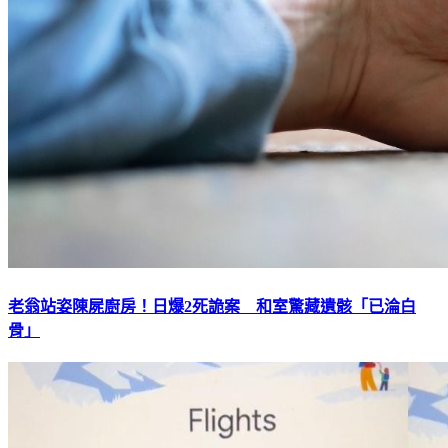
老翁站姿陳屍廚房！日爆2死詭案 和室驚藏遺骸「已淪白
骨」