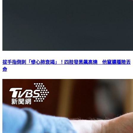
拔手指倒刺「慘心肺衰竭」！四肢發黑飆高燒 他竄膿腫險丟
命