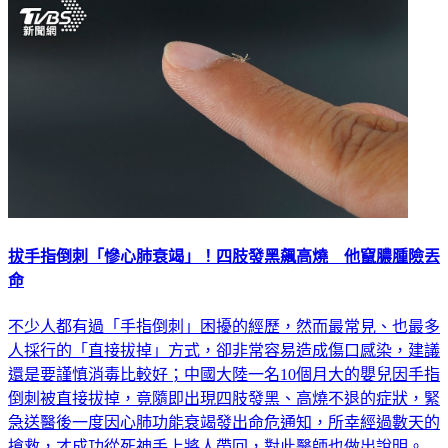
拔手指倒刺「慘心肺衰竭」！四肢發黑飆高燒 他竄膿腫險丟
命
不少人都有過「手指倒刺」困擾的經歷，然而最常見、也最多
人採行的「直接拔掉」方式，卻非常容易造成傷口感染，建議
還是要謹慎消毒比較好；中國大陸一名10個月大的嬰兒因手指
倒刺被直接拔掉，竟隨即出現四肢發黑、高燒不退的症狀，緊
急送醫後一度因心肺功能衰竭發出命危通知，所幸經過數天的
搶救，才成功從死神手上將人帶回，對此醫師也做出說明。