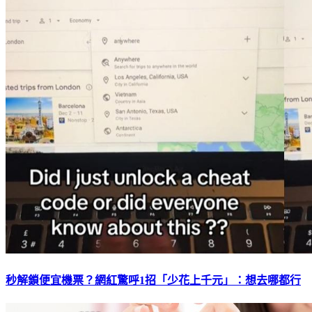
秒解鎖便宜機票？網紅驚呼1招「少花上千元」：想去哪都行