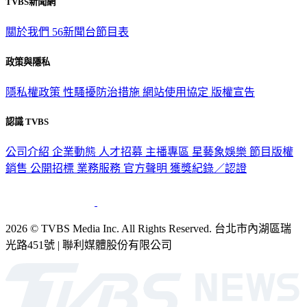
TVBS新聞網
關於我們
56新聞台節目表
政策與隱私
隱私權政策
性騷擾防治措施
網站使用協定
版權宣告
認識 TVBS
公司介紹
企業動態
人才招募
主播專區
星藝象娛樂
節目版權
銷售
公開招標
業務服務
官方聲明
獲獎紀錄／認證
2026 © TVBS Media Inc. All Rights Reserved. 台北市內湖區瑞
光路451號 | 聯利媒體股份有限公司