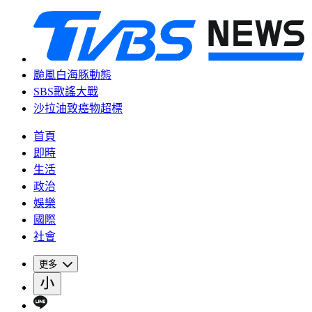
颱風白海豚動態
SBS歌謠大戰
沙拉油致癌物超標
首頁
即時
生活
政治
娛樂
國際
社會
更多