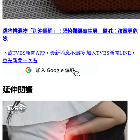
貓狗排泄物「別沖馬桶」！恐染難纏寄生蟲 醫喊：孩童更危
險
下載TVBS新聞APP，最新消息不漏接
加入TVBS新聞LINE，
重點新聞一次看
延伸閱讀