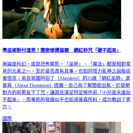
學巫術對付渣男！閨密慘遭拋棄 網紅秒咒「硬不起來」
無論是科幻、或是恐怖電影，「巫術」、「魔法」都是相對常
見的元素之一，至於是否真有其事，也如同怪力亂神之說般信
者恆信；來自英國阿伯丁（Aberdeen）的33歲「網紅巫師」湯
普森（Alexa Thompson）透露，自己為了幫閨密出氣、於是朝
對方的前男友下了咒，讓其在滿足特定條件前「小兄弟永遠站
不起來」，而事態的發展似乎也如湯普森所料，成功教訓了男
方。
國際