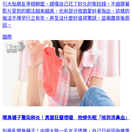
引大批網友爭相朝聖，感嘆自己花了好久的冤枉錢。不過隨著
影片受到的關注越來越高，也有部分旅遊愛好者指出，這樣的
做法不僅早行之有年，甚至沒什麼好值得驚訝，並揭露背後原
因。
國際
聞臭襪子驚染肺炎！真菌狂竄侵噬 她慘失眠「咳到流鼻血」
別再亂聞臭襪子！中國大陸一名女子透露，自己日前因為嚴重