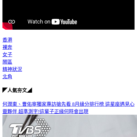
香港
裸奔
女子
鬧區
精神狀況
北角
◤人氣夯文◢
何潤東、曹佑寧獨家專訪搶先看
8月緣分排行榜 這星座遇見心
靈夥伴
超準測字!這輩子正緣何時會出現