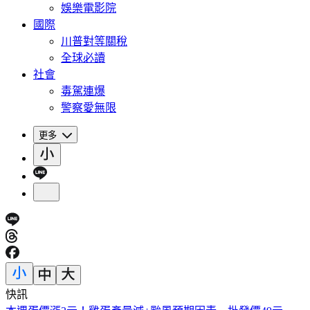
娛樂電影院
國際
川普對等關稅
全球必讀
社會
毒駕連爆
警察愛無限
更多
快訊