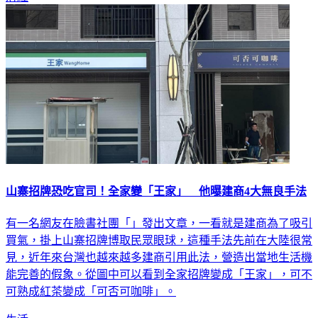
山寨招牌恐吃官司！全家變「王家」 他曝建商4大無良手法
有一名網友在臉書社團「」發出文章，一看就是建商為了吸引
買氣，掛上山寨招牌博取民眾眼球，這種手法先前在大陸很常
見，近年來台灣也越來越多建商引用此法，營造出當地生活機
能完善的假象。從圖中可以看到全家招牌變成「王家」，可不
可熟成紅茶變成「可否可咖啡」。