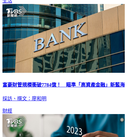
生活
富豪財管規模衝破7784億！ 瞄準「高資產金融」新藍海
採訪、撰文：廖和明
財經