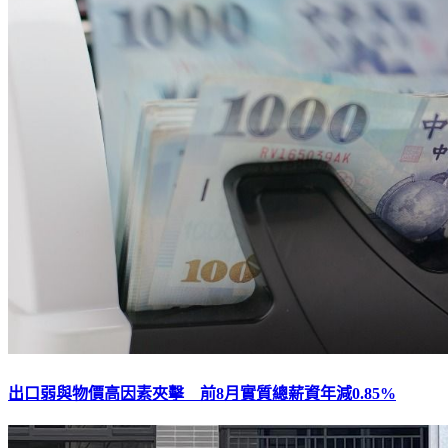
出口弱與物價高因素夾擊 前8月實質總薪資年減0.85%