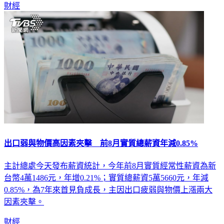
財經
出口弱與物價高因素夾擊 前8月實質總薪資年減0.85%
主計總處今天發布薪資統計，今年前8月實質經常性薪資為新
台幣4萬1486元，年增0.21%；實質總薪資5萬5660元，年減
0.85%，為7年來首見負成長，主因出口疲弱與物價上漲兩大
因素夾擊。
財經