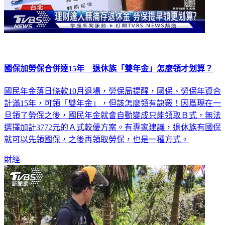
國保加勞保合併達15年 退休族「雙年金」怎麼領才划算？
國民年金落日條款10月退場，勞保局提醒，國保、勞保年資合
計滿15年，可領「雙年金」，但該怎麼領有訣竅！因爲現在一
旦領了勞保之後，國民年金就會自動變成只能領取Ｂ式，無法
選擇加計3772元的Ａ式較優方案。有專家建議，退休族有國保
就可以先領國保，之後再領取勞保，也是一種方式。
財經