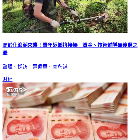
高齡化浪潮來襲！青年返鄉拚接棒 資金、技術輔導無後顧之
憂
整理、採訪：蘇偉華、高永謀
財經