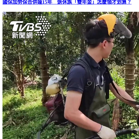
國保加勞保合併達15年 退休族「雙年金」怎麼領才划算？