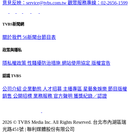
意見反映：service@tvbs.com.tw
觀眾服務專線：02-2656-1599
TVBS新聞網
關於我們
56新聞台節目表
政策與隱私
隱私權政策
性騷擾防治措施
網站使用協定
版權宣告
認識 TVBS
公司介紹
企業動態
人才招募
主播專區
星藝象娛樂
節目版權
銷售
公開招標
業務服務
官方聲明
獲獎紀錄／認證
2026 © TVBS Media Inc. All Rights Reserved. 台北市內湖區瑞
光路451號 | 聯利媒體股份有限公司