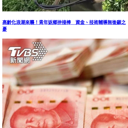
高齡化浪潮來襲！青年返鄉拚接棒 資金、技術輔導無後顧之
憂