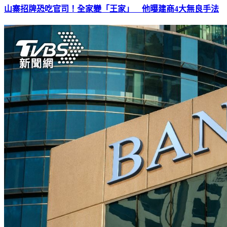
山寨招牌恐吃官司！全家變「王家」 他曝建商4大無良手法