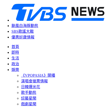
颱風白海豚動態
SBS歌謠大戰
優惠好康情報
首頁
即時
生活
政治
娛樂
《VPOPASIA》開播
演唱會搶票情報
日韓爆米花
歌手動態
綜藝星聞
戲劇星聞