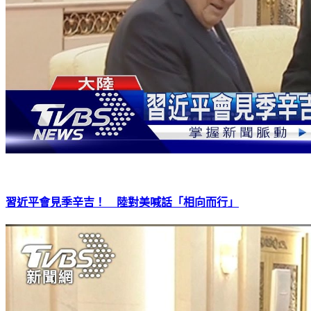
習近平會見季辛吉！ 陸對美喊話「相向而行」