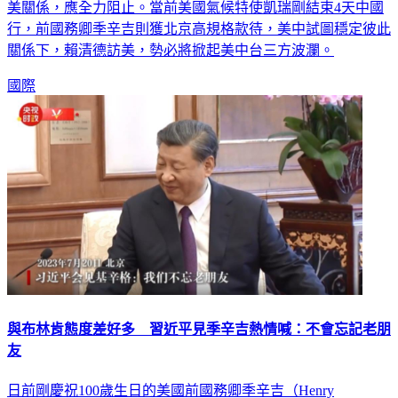
美關係，應全力阻止。當前美國氣候特使凱瑞剛結束4天中國
行，前國務卿季辛吉則獲北京高規格款待，美中試圖穩定彼此
關係下，賴清德訪美，勢必將掀起美中台三方波瀾。
國際
與布林肯態度差好多 習近平見季辛吉熱情喊：不會忘記老朋
友
日前剛慶祝100歲生日的美國前國務卿季辛吉（Henry