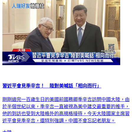
習近平會見季辛吉！ 陸對美喊話「相向而行」
剛剛過完一百歲生日的美國前國務卿季辛吉訪問中國大陸，由
於半個世紀以來，季辛吉一直被視為美中建交最重要的推手，
他的到訪也受到大陸格外的高規格接待，今天大陸國家主席習
近平會見季辛吉，還特別強調，中國不會忘記老朋友。