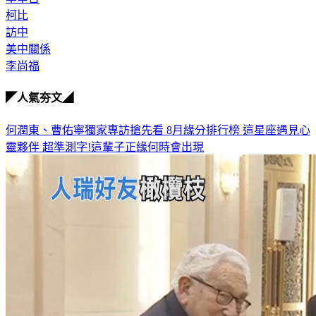
柯比
訪中
美中關係
李尚福
◤人氣夯文◢
何潤東、曹佑寧獨家專訪搶先看
8月緣分排行榜 這星座遇見心
靈夥伴
超準測字!這輩子正緣何時會出現