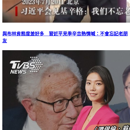
與布林肯態度差好多 習近平見季辛吉熱情喊：不會忘記老朋
友