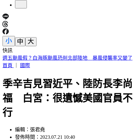
快訊
張韶涵、孫燕姿都來了！ 淚眼慟別化妝師陳聆薇
首頁
｜
國際
季辛吉見習近平、陸防長李尚
福 白宮：很遺憾美國官員不
行
編輯：張君堯
發佈時間：2023.07.21 10:40