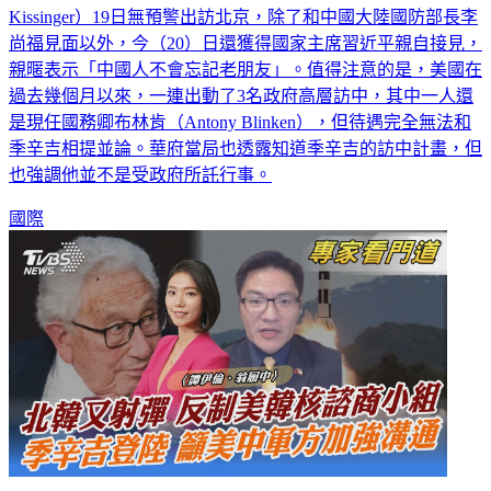
Kissinger）19日無預警出訪北京，除了和中國大陸國防部長李
尚福見面以外，今（20）日還獲得國家主席習近平親自接見，
親暱表示「中國人不會忘記老朋友」。值得注意的是，美國在
過去幾個月以來，一連出動了3名政府高層訪中，其中一人還
是現任國務卿布林肯（Antony Blinken），但待遇完全無法和
季辛吉相提並論。華府當局也透露知道季辛吉的訪中計畫，但
也強調他並不是受政府所託行事。
國際