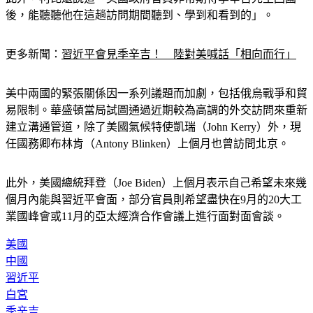
後，能聽聽他在這趟訪問期間聽到、學到和看到的」。
更多新聞：
習近平會見季辛吉！　陸對美喊話「相向而行」
美中兩國的緊張關係因一系列議題而加劇，包括俄烏戰爭和貿
易限制。華盛頓當局試圖通過近期較為高調的外交訪問來重新
建立溝通管道，除了美國氣候特使凱瑞（John Kerry）外，現
任國務卿布林肯（Antony Blinken）上個月也曾訪問北京。
此外，美國總統拜登（Joe Biden）上個月表示自己希望未來幾
個月內能與習近平會面，部分官員則希望盡快在9月的20大工
業國峰會或11月的亞太經濟合作會議上進行面對面會談。
美國
中國
習近平
白宮
季辛吉