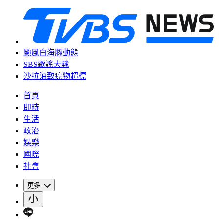
颱風白海豚動態
SBS歌謠大戰
沙拉油致癌物超標
首頁
即時
生活
政治
娛樂
國際
社會
更多