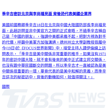
季辛吉密訪北京與李尚福見面 背後恐代表美國企業界
美國前國務卿季辛吉18日在北京與中國大陸國防部長李尚福見
面，此趟訪問並非中美官方之間的正式會晤，不過季辛吉稱自
己是「中國的朋友」，強調中美都承擔不起，把對方視為對手
的代價，呼籲中美軍方加強溝通。德州州立大學副教授翁履中
今(19日)於《FOCUS世界新聞》中，接受主持人譚伊倫線上訪
問表示，「季辛吉是美中關係非常重要的推手，如果沒有1971
年的密訪中國大陸，就不會有後來的美中正式建立邦交關係，
也沒有跟中華民國斷交的問題，所以季辛吉才一直被認為是美
中關係很重要的一環，畢竟代表的是美中和解的意義，而季辛
吉這次的秘密訪中，背後的動機如何，就值得關注。」
國際