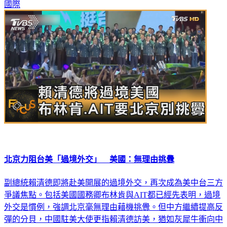
國際
北京力阻台美「過境外交」 美國：無理由挑釁
副總統賴清德即將赴美開展的過境外交，再次成為美中台三方
爭議焦點。包括美國國務卿布林肯與AIT都已經先表明，過境
外交是慣例，強調北京毫無理由藉機挑釁。但中方繼續提高反
彈的分貝，中國駐美大使更指賴清德訪美，猶如灰犀牛衝向中