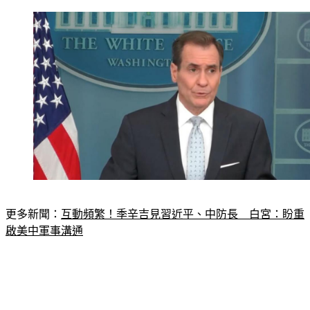
更多新聞：
互動頻繁！季辛吉見習近平、中防長　白宮：盼重
啟美中軍事溝通