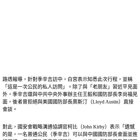
路透報導，針對季辛吉訪中，白宮表示知悉此次行程，並稱
「這是一次公民的私人訪問」。除了與「老朋友」習近平見面
外，季辛吉還與中共中央外事辦主任王毅和國防部長李尚福見
面，後者曾拒絕與美國國防部長奧斯汀（Lloyd Austin）直接
會談。
對此，國安會戰略溝通協調官柯比（John Kirby）表示「遺憾
的是，一名普通公民（季辛吉）可以與中國國防部長會面並進