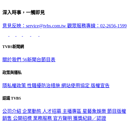
深入時事，一觸即見
意見反映：service@tvbs.com.tw
觀眾服務專線：02-2656-1599
TVBS新聞網
關於我們
56新聞台節目表
政策與隱私
隱私權政策
性騷擾防治措施
網站使用協定
版權宣告
認識 TVBS
公司介紹
企業動態
人才招募
主播專區
星藝象娛樂
節目版權
銷售
公開招標
業務服務
官方聲明
獲獎紀錄／認證