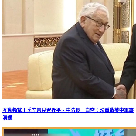
互動頻繁！季辛吉見習近平、中防長 白宮：盼重啟美中軍事
溝通