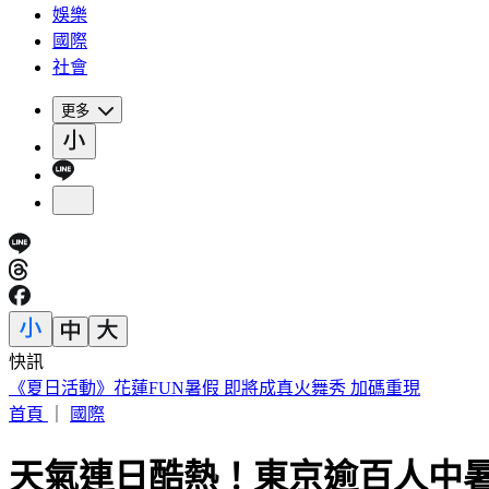
娛樂
國際
社會
更多
快訊
《夏日活動》花蓮FUN暑假 即將成真火舞秀 加碼重現
首頁
｜
國際
天氣連日酷熱！東京逾百人中暑