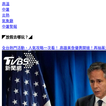
高溫
中暑
炎熱
氣象廳
中暑警報
◤放假去哪玩？◢
全台熱門活動、人氣攻略一次看！
高雄美食優惠開搶！再抽萬