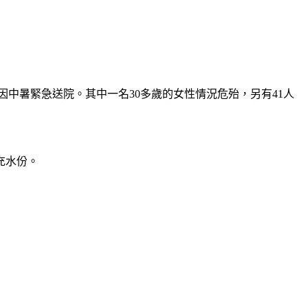
人因中暑緊急送院。其中一名30多歲的女性情況危殆，另有41人
充水份。