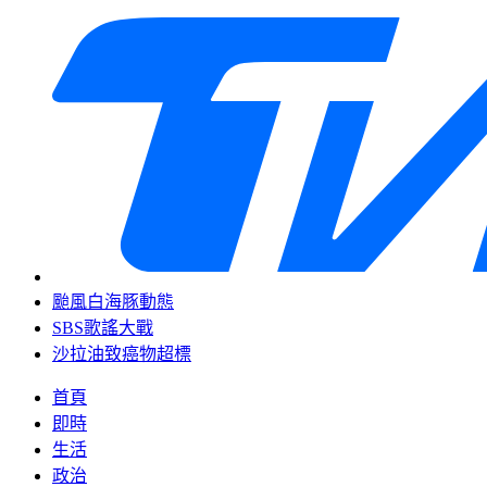
颱風白海豚動態
SBS歌謠大戰
沙拉油致癌物超標
首頁
即時
生活
政治