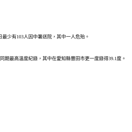
日最少有103人因中暑送院，其中一人危殆。
同期最高溫度紀錄，其中在愛知縣豐田市更一度錄得39.1度。