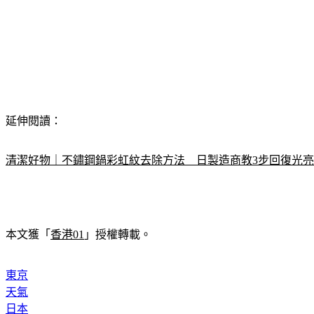
延伸閱讀：
清潔好物｜不鏽鋼鍋彩虹紋去除方法　日製造商教3步回復光
本文獲「
香港01
」授權轉載。
東京
天氣
日本