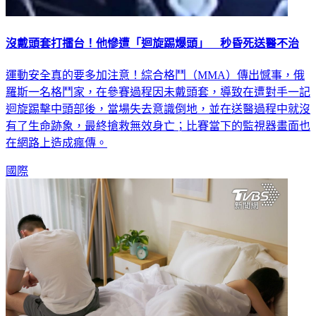
沒戴頭套打擂台！他慘遭「迴旋踢爆頭」 秒昏死送醫不治
運動安全真的要多加注意！綜合格鬥（MMA）傳出憾事，俄
羅斯一名格鬥家，在參賽過程因未戴頭套，導致在遭對手一記
迴旋踢擊中頭部後，當場失去意識倒地，並在送醫過程中就沒
有了生命跡象，最終搶救無效身亡；比賽當下的監視器畫面也
在網路上造成瘋傳。
國際