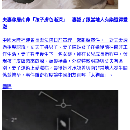
夫妻移居南非「孩子膚色漸深」 妻認了跟當地人有染還得愛
滋
中國大陸福建省長樂法院日前審理一起離婚案件，一對夫妻透
過相親認識，丈夫丁姓男子、妻子陳姓女子在婚後前往南非工
作生活，妻子數年後生下一名女嬰，卻在女兒成長過程中，發
現孩子皮膚愈來愈深、頭髮捲曲，外貌特徵明顯與丈夫有區
別，妻子還染上愛滋病，最後她才承認曾與南非當地人發生關
係並懷孕，事件離奇程度讓中國網友直呼「太狗血」。
國際