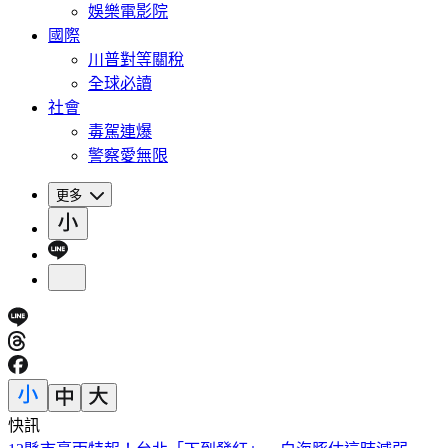
娛樂電影院
國際
川普對等關稅
全球必讀
社會
毒駕連爆
警察愛無限
更多
快訊