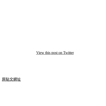
View this post on Twitter
原貼文網址