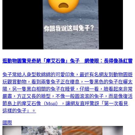
逛動物園驚見奇葩「摩艾石像」兔子 網傻眼：長得像孫紅雷
兔子常給人身型軟綿綿的可愛印象，最近有名網友到動物園遊
玩觀賞動物，看到兩隻兔子正在棲息，一隻黑色的兔子在曬太
陽，另一隻黑白相間的兔子在睡覺，仔細一看，臉看起來非常
嚴肅，方正又長的臉型，不像一般圓滾滾的兔子，而是像復活
節島上的摩艾石像（Moai），讓網友直呼驚訝「第一次看見
這樣的兔子」。
國際