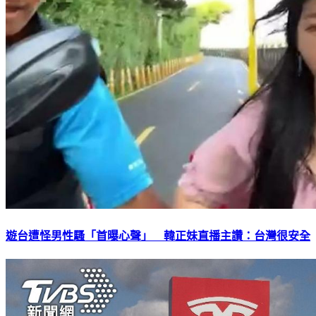
遊台遭怪男性騷「首曝心聲」 韓正妹直播主讚：台灣很安全