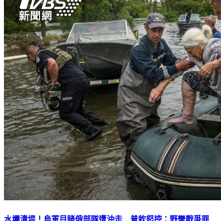
水壩潰堤！烏軍目睹俄部隊遭沖走 普欽怒控：野蠻戰爭罪