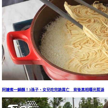
阿嬤煮一鍋麵！3孫子、女兒吃完詭異亡 背後真相曝光惹淚