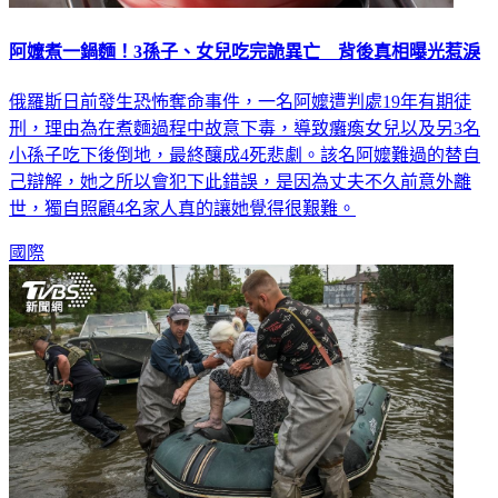
阿嬤煮一鍋麵！3孫子、女兒吃完詭異亡 背後真相曝光惹淚
俄羅斯日前發生恐怖奪命事件，一名阿嬤遭判處19年有期徒
刑，理由為在煮麵過程中故意下毒，導致癱瘓女兒以及另3名
小孫子吃下後倒地，最終釀成4死悲劇。該名阿嬤難過的替自
己辯解，她之所以會犯下此錯誤，是因為丈夫不久前意外離
世，獨自照顧4名家人真的讓她覺得很艱難。
國際