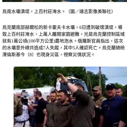
烏南水壩潰堤，上百村莊淹水。（圖／達志影像美聯社）
烏克蘭南部赫爾松的新卡霍夫卡水壩，6日遭到破壞潰堤，導
致上百村莊淹水、上萬人離開家園避難，光是烏克蘭控制區域
就有1萬公頃(100平方公里)農地泡水。俄羅斯官員指出，這次
的水壩意外總共造成7人失蹤，其中5人確認死亡。烏克蘭總統
澤倫斯基今（8）也現身災區，視察災情狀況。