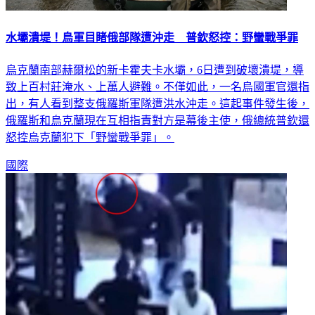
水壩潰堤！烏軍目睹俄部隊遭沖走 普欽怒控：野蠻戰爭罪
烏克蘭南部赫爾松的新卡霍夫卡水壩，6日遭到破壞潰堤，導
致上百村莊淹水、上萬人避難。不僅如此，一名烏國軍官還指
出，有人看到整支俄羅斯軍隊遭洪水沖走。這起事件發生後，
俄羅斯和烏克蘭現在互相指責對方是幕後主使，俄總統普欽還
怒控烏克蘭犯下「野蠻戰爭罪」。
國際