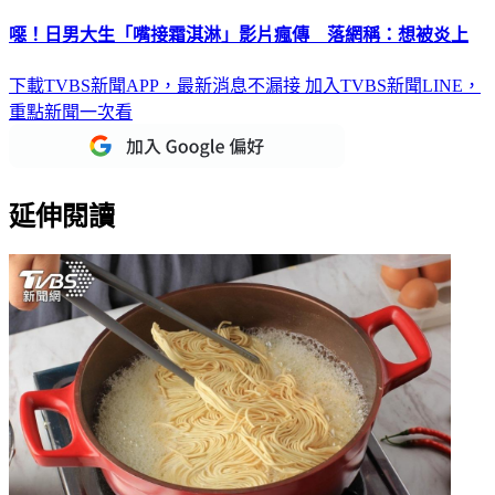
噁！日男大生「嘴接霜淇淋」影片瘋傳 落網稱：想被炎上
下載TVBS新聞APP，最新消息不漏接
加入TVBS新聞LINE，
重點新聞一次看
延伸閱讀