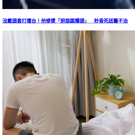
沒戴頭套打擂台！他慘遭「迴旋踢爆頭」 秒昏死送醫不治