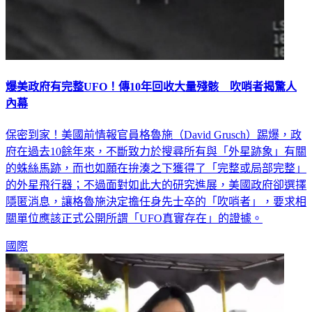
爆美政府有完整UFO！傳10年回收大量殘骸 吹哨者揭驚人
內幕
保密到家！美國前情報官員格魯施（David Grusch）踢爆，政
府在過去10餘年來，不斷致力於搜尋所有與「外星跡象」有關
的蛛絲馬跡，而也如願在拚湊之下獲得了「完整或局部完整」
的外星飛行器；不過面對如此大的研究進展，美國政府卻選擇
隱匿消息，讓格魯施決定擔任身先士卒的「吹哨者」，要求相
關單位應該正式公開所謂「UFO真實存在」的證據。
國際