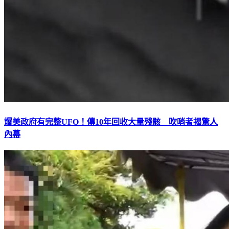
爆美政府有完整UFO！傳10年回收大量殘骸 吹哨者揭驚人
內幕