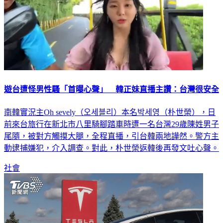
遊台遭怪男性騷「首曝心聲」 韓正妹直播主讚：台灣很安全
南韓實況主Oh sevely（오세블리）本名박세영（朴世榮），日
前來台旅行在新北市八里騎腳踏車時遭一名台灣29歲陳姓男子
尾隨，被對方觸摸大腿，全程直播，引台韓兩地譁然。警方主
動逮捕嫌犯，介入調查。對此，朴世榮返韓後再發文吐心聲。
社會