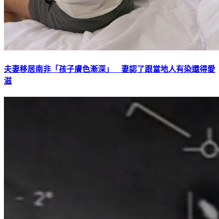
夫妻移居南非「孩子膚色漸深」 妻認了跟當地人有染還得愛
滋