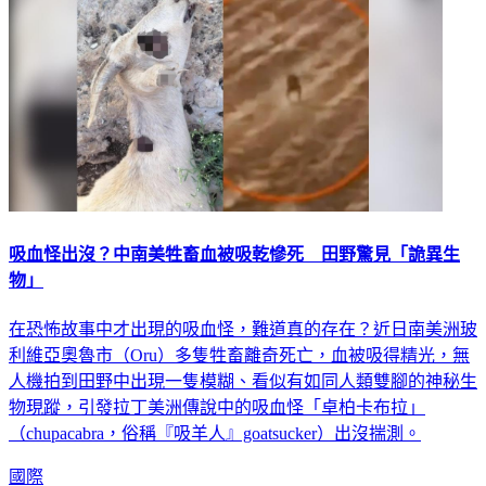
吸血怪出沒？中南美牲畜血被吸乾慘死 田野驚見「詭異生
物」
在恐怖故事中才出現的吸血怪，難道真的存在？近日南美洲玻
利維亞奧魯市（Oru）多隻牲畜離奇死亡，血被吸得精光，無
人機拍到田野中出現一隻模糊、看似有如同人類雙腳的神秘生
物現蹤，引發拉丁美洲傳說中的吸血怪「卓柏卡布拉」
（chupacabra，俗稱『吸羊人』goatsucker）出沒揣測。
國際