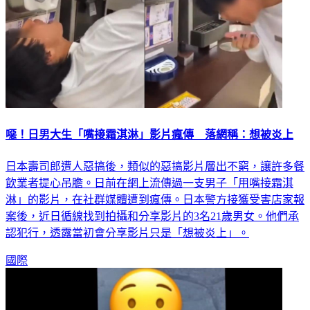
噁！日男大生「嘴接霜淇淋」影片瘋傳 落網稱：想被炎上
日本壽司郎遭人惡搞後，類似的惡搞影片層出不窮，讓許多餐
飲業者提心吊膽。日前在網上流傳過一支男子「用嘴接霜淇
淋」的影片，在社群媒體遭到瘋傳。日本警方接獲受害店家報
案後，近日循線找到拍攝和分享影片的3名21歲男女。他們承
認犯行，透露當初會分享影片只是「想被炎上」。
國際