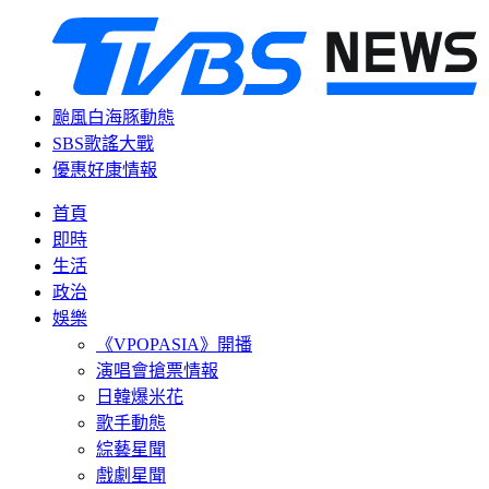
颱風白海豚動態
SBS歌謠大戰
優惠好康情報
首頁
即時
生活
政治
娛樂
《VPOPASIA》開播
演唱會搶票情報
日韓爆米花
歌手動態
綜藝星聞
戲劇星聞