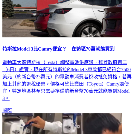
特斯拉Model 3比Camry便宜？ 在這區70萬就能買到
電動車大廠特斯拉（Tesla）調整電池供應鏈，拜登政府週二
（6日）證實，現在所有特斯拉的Model 3車款都已經符合7500
美元（約新台幣23萬元）的電動車消費者稅收抵免資格，若再
加上其他的退稅優惠，價格可望比豐田（Toyota）Camry還便
宜，特定地區甚至只需要準備約新台幣70萬元就能買到Model
3。
國際