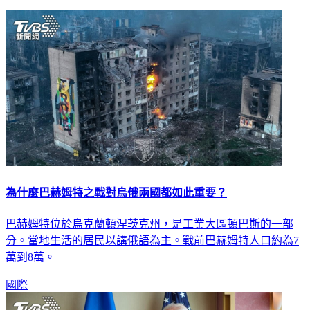
為什麼巴赫姆特之戰對烏俄兩國都如此重要？
巴赫姆特位於烏克蘭頓涅茨克州，是工業大區頓巴斯的一部
分。當地生活的居民以講俄語為主。戰前巴赫姆特人口約為7
萬到8萬。
國際