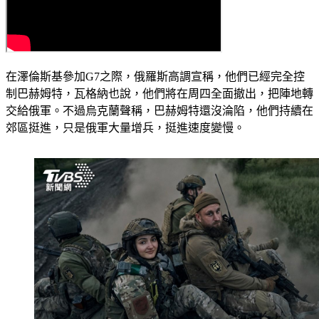
在澤倫斯基參加G7之際，俄羅斯高調宣稱，他們已經完全控
制巴赫姆特，瓦格納也說，他們將在周四全面撤出，把陣地轉
交給俄軍。不過烏克蘭聲稱，巴赫姆特還沒淪陷，他們持續在
郊區挺進，只是俄軍大量增兵，挺進速度變慢。