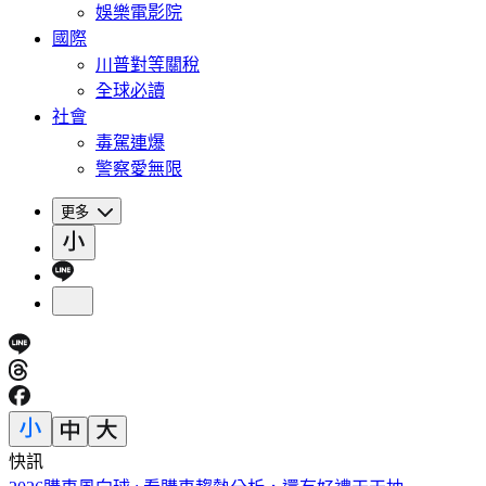
娛樂電影院
國際
川普對等關稅
全球必讀
社會
毒駕連爆
警察愛無限
更多
快訊