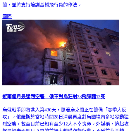
蘭，並將支持培訓基輔飛行員的作法。
國際
近兩個月最猛烈空襲 俄軍對烏狂射23飛彈釀12死
烏俄戰爭即將進入第430天，隨著烏克蘭正在籌備「春季大反
攻」，俄羅斯於當地時間28日清晨再度對烏國境內多地發動猛
烈空襲，截至目前已知有至少12人不幸喪命。外媒稱，這起攻
擊是過去兩個月以來的首場大規模空襲行動，不僅首都基輔