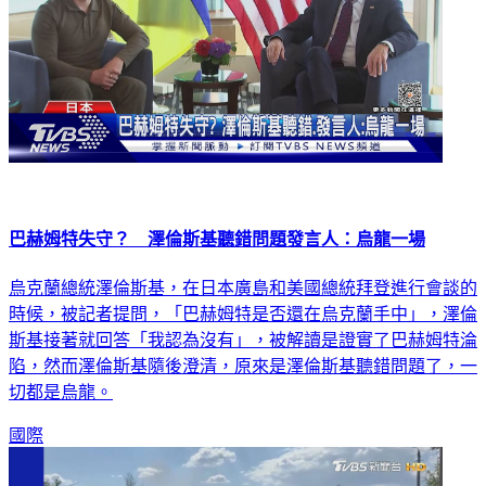
巴赫姆特失守？ 澤倫斯基聽錯問題發言人：烏龍一場
烏克蘭總統澤倫斯基，在日本廣島和美國總統拜登進行會談的
時候，被記者提問，「巴赫姆特是否還在烏克蘭手中」，澤倫
斯基接著就回答「我認為沒有」，被解讀是證實了巴赫姆特淪
陷，然而澤倫斯基隨後澄清，原來是澤倫斯基聽錯問題了，一
切都是烏龍。
國際