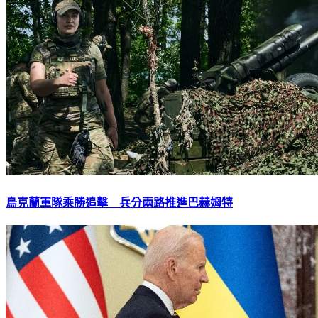
烏克蘭軍隊乘勝追擊 兵分兩路推進巴赫姆特