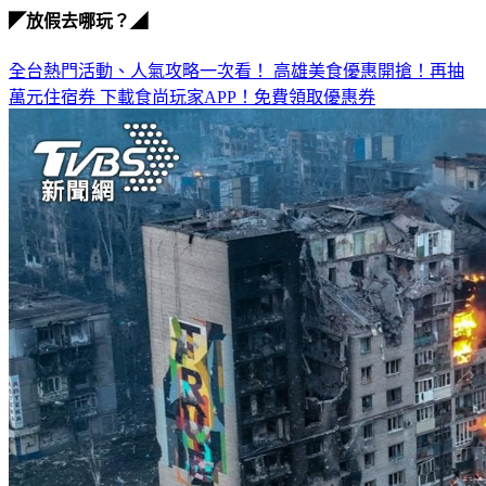
◤放假去哪玩？◢
全台熱門活動、人氣攻略一次看！
高雄美食優惠開搶！再抽
萬元住宿券
下載食尚玩家APP！免費領取優惠券