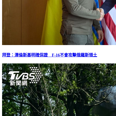
拜登：澤倫斯基明確保證 F-16不會攻擊俄羅斯領土