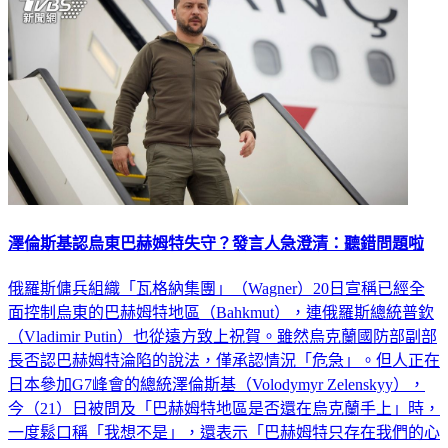
澤倫斯基認烏東巴赫姆特失守？發言人急澄清：聽錯問題啦
俄羅斯傭兵組織「瓦格納集團」（Wagner）20日宣稱已經全
面控制烏東的巴赫姆特地區（Bahkmut），連俄羅斯總統普欽
（Vladimir Putin）也從遠方致上祝賀。雖然烏克蘭國防部副部
長否認巴赫姆特淪陷的說法，僅承認情況「危急」。但人正在
日本參加G7峰會的總統澤倫斯基（Volodymyr Zelenskyy），
今（21）日被問及「巴赫姆特地區是否還在烏克蘭手上」時，
一度鬆口稱「我想不是」，還表示「巴赫姆特只存在我們的心