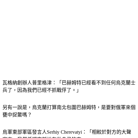
瓦格納創辦人普里格津：「巴赫姆特已經看不到任何烏克蘭士
兵了，因為我們已經不抓戰俘了。」
另有一說是，烏克蘭打算南北包圍巴赫姆特，是要對俄軍來個
甕中捉鱉嗎？
烏軍東部軍區發言人Serhiy Cherevatyi：「相較於對方的大聲