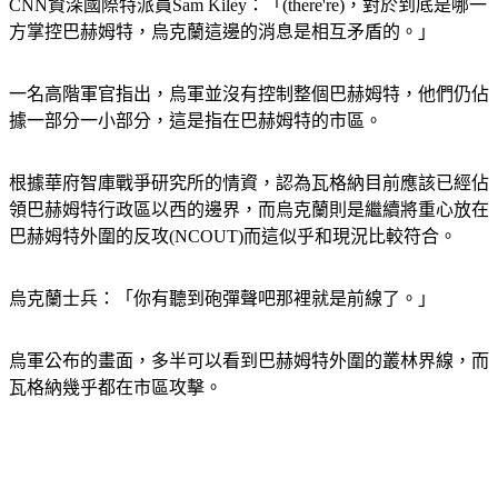
CNN資深國際特派員Sam Kiley：「(there're)，對於到底是哪一
方掌控巴赫姆特，烏克蘭這邊的消息是相互矛盾的。」
一名高階軍官指出，烏軍並沒有控制整個巴赫姆特，他們仍佔
據一部分一小部分，這是指在巴赫姆特的市區。
根據華府智庫戰爭研究所的情資，認為瓦格納目前應該已經佔
領巴赫姆特行政區以西的邊界，而烏克蘭則是繼續將重心放在
巴赫姆特外圍的反攻(NCOUT)而這似乎和現況比較符合。
烏克蘭士兵：「你有聽到砲彈聲吧那裡就是前線了。」
烏軍公布的畫面，多半可以看到巴赫姆特外圍的叢林界線，而
瓦格納幾乎都在市區攻擊。