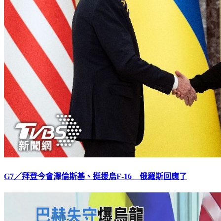
G7／拜登今會澤倫斯基、挺援烏F-16 俄羅斯回應了