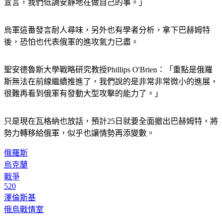
宣言，我們低調安靜地在做自己的事。」
烏軍這番發言耐人尋味，另外也有學者分析，拿下巴赫姆特
後，恐怕也代表俄軍的進攻氣力已盡。
聖安德魯斯大學戰略研究教授Phillips O'Brien：「重點是俄羅
斯無法在前線繼續推進了，我們說的是非常非常微小的進展，
很難再看到俄軍有發動大型攻擊的能力了。」
只是現在瓦格納也放話，預計25日就要全面撤出巴赫姆特，將
勢力轉移給俄軍，似乎也讓情勢再添變數。
俄羅斯
烏克蘭
戰爭
520
澤倫斯基
俄烏戰情室