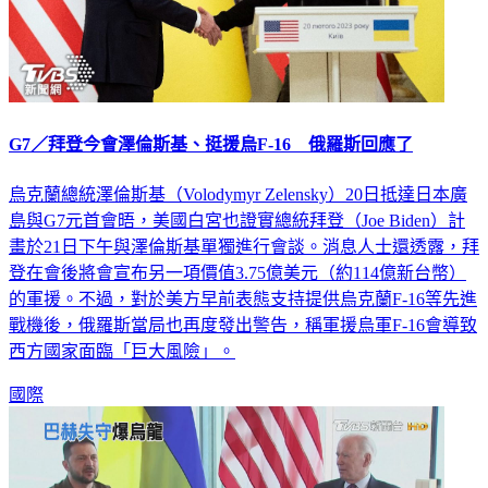
G7／拜登今會澤倫斯基、挺援烏F-16 俄羅斯回應了
烏克蘭總統澤倫斯基（Volodymyr Zelensky）20日抵達日本廣
島與G7元首會晤，美國白宮也證實總統拜登（Joe Biden）計
畫於21日下午與澤倫斯基單獨進行會談。消息人士還透露，拜
登在會後將會宣布另一項價值3.75億美元（約114億新台幣）
的軍援。不過，對於美方早前表態支持提供烏克蘭F-16等先進
戰機後，俄羅斯當局也再度發出警告，稱軍援烏軍F-16會導致
西方國家面臨「巨大風險」。
國際