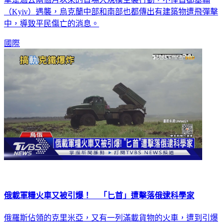
（Kyiv）遇襲，烏克蘭中部和南部也都傳出有建築物遭飛彈擊
中，導致平民傷亡的消息。
國際
俄載軍糧火車又被引爆！ 「匕首」遭擊落俄逮科學家
俄羅斯佔領的克里米亞，又有一列滿載貨物的火車，遭到引爆