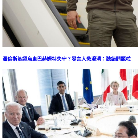
澤倫斯基認烏東巴赫姆特失守？發言人急澄清：聽錯問題啦