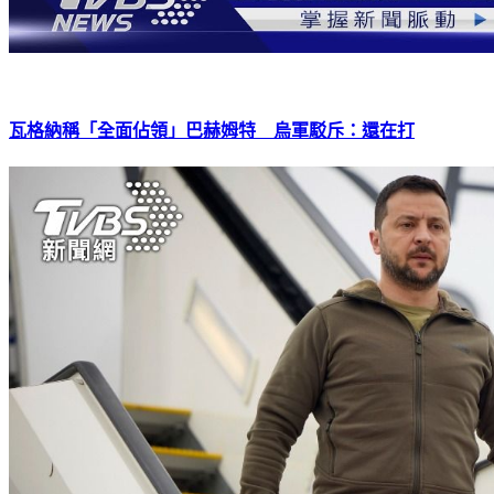
瓦格納稱「全面佔領」巴赫姆特 烏軍駁斥：還在打