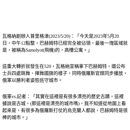
瓦格納創辦人普里格津(2023/5/20)：「今天是2023年5月20
日，中午12點整，巴赫姆特已經完全被佔領，最後一塊區域就
是，被稱為Samolyot(飛機)的，高樓公寓。」
這重大轉折就發生在520，瓦格納宣稱拿下巴赫姆特，還公布
士兵四處跳舞、揮舞國旗的樣子，同時俄羅斯官媒同步播放，
俄軍以勝利者姿態巡守城市。
俄軍vs.記者：「其實在這裡是有很多漂亮的歷史古蹟，這裡
據說是古城，(那這裡是漂亮的城市嗎)，我不知道從地圖上看
起來是，有很多為俄羅斯打仗的烏克蘭人都說，巴赫姆特是很
棒的城市。」