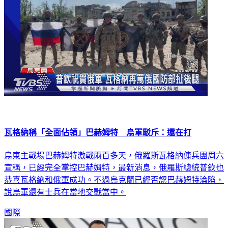
瓦格納稱「全面佔領」巴赫姆特 烏軍駁斥：還在打
烏東主戰場巴赫姆特激戰兩百多天，俄羅斯瓦格納傭兵團周六
宣稱，已經完全掌控巴赫姆特，最新消息，俄羅斯總統普欽也
恭喜瓦格納和俄軍成功。不過烏克蘭已經否認巴赫姆特淪陷，
說烏軍還有士兵在當地交戰當中。
國際