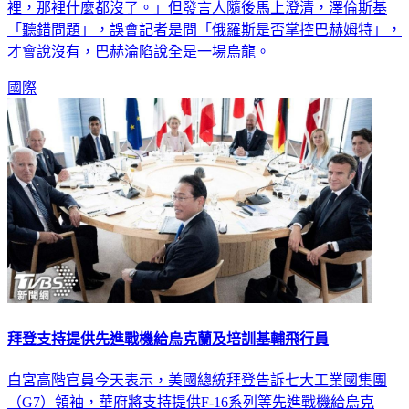
裡，那裡什麼都沒了。」但發言人隨後馬上澄清，澤倫斯基
「聽錯問題」，誤會記者是問「俄羅斯是否掌控巴赫姆特」，
才會說沒有，巴赫淪陷說全是一場烏龍。
國際
拜登支持提供先進戰機給烏克蘭及培訓基輔飛行員
白宮高階官員今天表示，美國總統拜登告訴七大工業國集團
（G7）領袖，華府將支持提供F-16系列等先進戰機給烏克