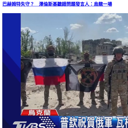
巴赫姆特失守？ 澤倫斯基聽錯問題發言人：烏龍一場