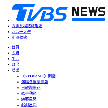
方志友楊銘威離婚
九合一大選
颱風動態
首頁
即時
生活
政治
娛樂
《VPOPASIA》開播
演唱會搶票情報
日韓爆米花
歌手動態
綜藝星聞
戲劇星聞