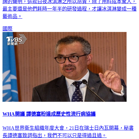
World Records），晉身為當今世上最昂貴的冰淇淋。根據該品
牌的聲明，這款白夜冰淇淋之所以昂貴，除了用料成本驚人，
最主要還是他們耗時一年半的研發過程，才讓冰淇淋變成一種
藝術品。
國際
WHA開議 譚德塞盼達成歷史性流行病協議
WHA世界衛生組織年度大會，21日在瑞士日內瓦開幕，秘書