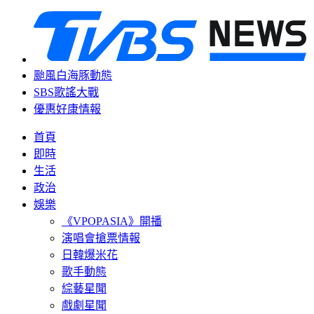
颱風白海豚動態
SBS歌謠大戰
優惠好康情報
首頁
即時
生活
政治
娛樂
《VPOPASIA》開播
演唱會搶票情報
日韓爆米花
歌手動態
綜藝星聞
戲劇星聞