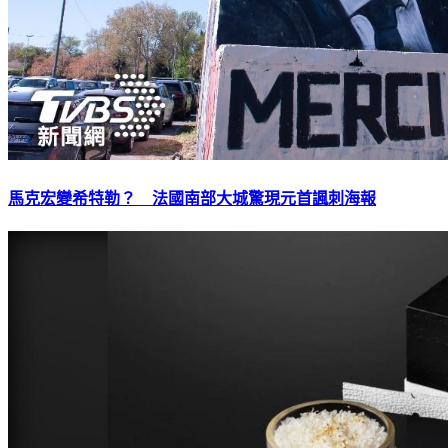
馬克宏變希特勒？ 法國南部大城驚現元首諷刺海報