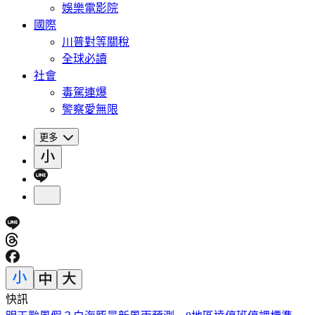
娛樂電影院
國際
川普對等關稅
全球必讀
社會
毒駕連爆
警察愛無限
更多
快訊