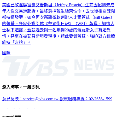
美國已故淫魔富豪艾普斯坦（Jeffrey Epstein）生前因招攬未成
年人性交易遭起訴，最終選擇輕生結束性命，去世後相關醜聞
卻持續發酵，如今再次衝擊微軟創辦人比爾蓋茲（Bill Gates）
的聲譽。多家外媒引述《華爾街日報》（WSJ）報導，知情人
士私下透露，蓋茲過去與一名年僅20歲的俄羅斯女子有婚外
情，甚至在被艾普斯坦發現後，藉此要脅蓋茲、強迫對方繼續
維持「友誼」。
國際
深入時事，一觸即見
意見反映：service@tvbs.com.tw
觀眾服務專線：02-2656-1599