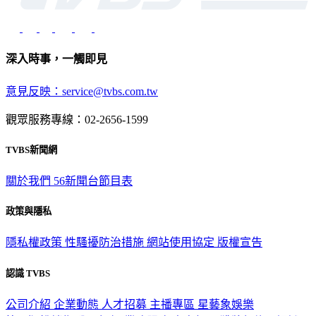
深入時事，一觸即見
意見反映：service@tvbs.com.tw
觀眾服務專線：02-2656-1599
TVBS新聞網
關於我們
56新聞台節目表
政策與隱私
隱私權政策
性騷擾防治措施
網站使用協定
版權宣告
認識 TVBS