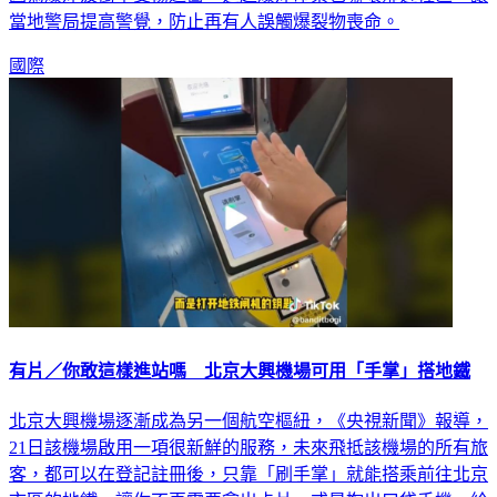
因為爆炸波衝擊受傷送醫。這起爆炸命案也嚇壞鄰近社區，讓
當地警局提高警覺，防止再有人誤觸爆裂物喪命。
國際
有片／你敢這樣進站嗎 北京大興機場可用「手掌」搭地鐵
北京大興機場逐漸成為另一個航空樞紐，《央視新聞》報導，
21日該機場啟用一項很新鮮的服務，未來飛抵該機場的所有旅