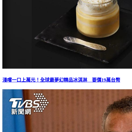
淺嚐一口上萬元！全球最夢幻精品冰淇淋 要價19萬台幣