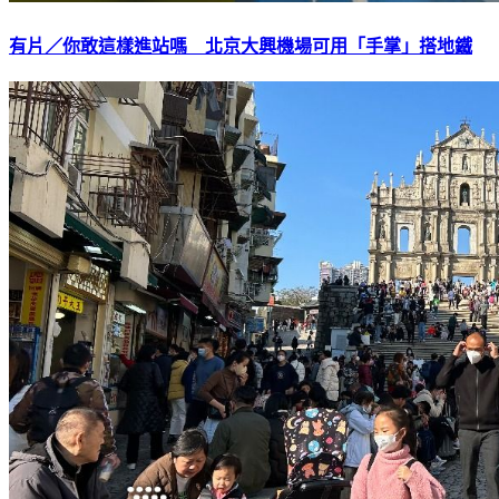
有片／你敢這樣進站嗎 北京大興機場可用「手掌」搭地鐵