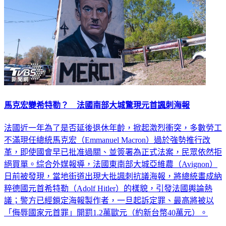
馬克宏變希特勒？ 法國南部大城驚現元首諷刺海報
法國近一年為了是否延後退休年齡，掀起激烈衝突，多數勞工
不滿現任總統馬克宏（Emmanuel Macron）過於強勢推行改
革，即使國會早已批准過關、並簽署為正式法案，民眾依然拒
絕買單。綜合外媒報導，法國東南部大城亞維農（Avignon）
日前被發現，當地街道出現大批諷刺抗議海報，將總統畫成納
粹德國元首希特勒（Adolf Hitler）的樣貌，引發法國輿論熱
議；警方已經鎖定海報製作者，一旦起訴定罪、最高將被以
「侮辱國家元首罪」開罰1.2萬歐元（約新台幣40萬元）。