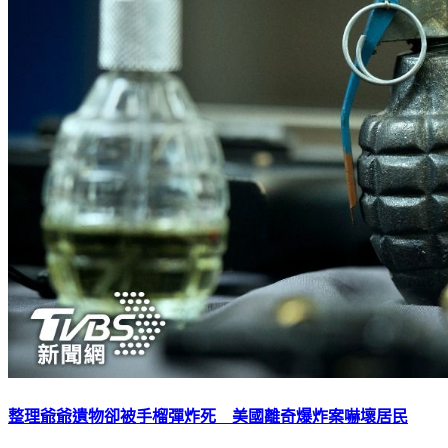
整理爺爺遺物卻被手榴彈炸死 美國離奇爆炸案嚇壞居民