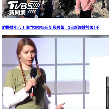
旅遊請小心！澳門恢復每日新冠通報 3日新增確診破2千