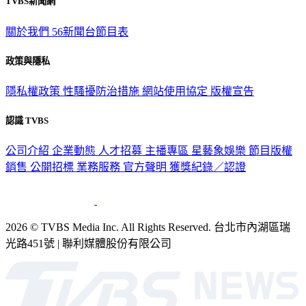
TVBS新聞網
關於我們
56新聞台節目表
政策與隱私
隱私權政策
性騷擾防治措施
網站使用協定
版權宣告
認識 TVBS
公司介紹
企業動態
人才招募
主播專區
星藝象娛樂
節目版權
銷售
公開招標
業務服務
官方聲明
獲獎紀錄／認證
2026 © TVBS Media Inc. All Rights Reserved. 台北市內湖區瑞
光路451號 | 聯利媒體股份有限公司