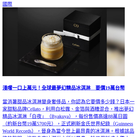
國際
淺嚐一口上萬元！全球最夢幻精品冰淇淋 要價19萬台幣
當消暑甜品冰淇淋變身奢侈品，你認為它要價多少錢？日本一
家甜點品牌Cellato，利用白松露、金箔與酒糟混合，推出夢幻
精品冰淇淋「白夜」（Byakuya），每份售價高達88萬日圓
（約新台幣19萬5700元），正式刷新金氏世界紀錄（Guinness