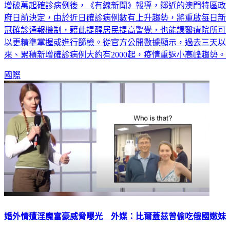
繼香港衛生機構提出警示，近期再次出現新一波疫情，每天新
增破萬起確診病例後，《有線新聞》報導，鄰近的澳門特區政
府日前決定，由於近日確診病例數有上升趨勢，將重啟每日新
冠確診通報機制，藉此提醒居民提高警覺，也能讓醫療院所可
以更精準掌握或進行篩檢。從官方公開數據顯示，過去三天以
來、累積新增確診病例大約有2000起，疫情重返小高峰趨勢。
國際
婚外情遭淫魔富豪威脅曝光 外媒：比爾蓋茲曾偷吃俄國嫩妹