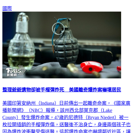
長譚德塞致詞指出，我們不可以只是得過且過。
國際
整理爺爺遺物卻被手榴彈炸死 美國離奇爆炸案嚇壞居民
美國印第安納州（Indiana）日前傳出一起離奇命案，《國家廣
播新聞網》（NBC）報導，該州西北部萊克郡（Lake
County）發生爆炸命案，47歲的尼德特（Bryan Niedert）被一
枚拉開插銷的手榴彈炸傷，送醫後不治身亡，身邊兩個孩子也