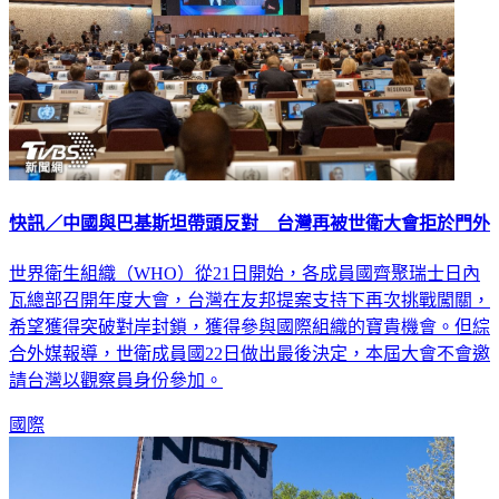
快訊／中國與巴基斯坦帶頭反對 台灣再被世衛大會拒於門外
世界衛生組織（WHO）從21日開始，各成員國齊聚瑞士日內
瓦總部召開年度大會，台灣在友邦提案支持下再次挑戰闖關，
希望獲得突破對岸封鎖，獲得參與國際組織的寶貴機會。但綜
合外媒報導，世衛成員國22日做出最後決定，本屆大會不會邀
請台灣以觀察員身份參加。
國際