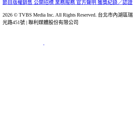
公司介紹
企業動態
人才招募
主播專區
星藝象娛樂
節目版權銷售
公開招標
業務服務
官方聲明
獲獎紀錄／認證
2026 © TVBS Media Inc. All Rights Reserved. 台北市內湖區瑞
光路451號 | 聯利媒體股份有限公司