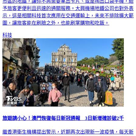
客，都可以在登記註冊後，只靠「刷手掌」就能搭乘前往北京
市區的地鐵，讓你不再需要拿出卡片、或是掏出口袋手機，給
予旅客更便利且迅速的通關服務。大興機場地鐵公司也對外表
示，這是相關科技首次應用在交通運輸上，未來不排除擴大範
圍，讓旅客能在刷臉之外，也能刷掌購物和吃飯。
科技
旅遊請小心！澳門恢復每日新冠通報 3日新增確診破2千