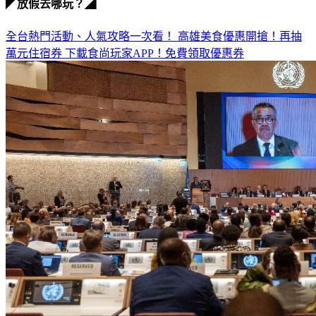
◤放假去哪玩？◢
全台熱門活動、人氣攻略一次看！
高雄美食優惠開搶！再抽
萬元住宿券
下載食尚玩家APP！免費領取優惠券