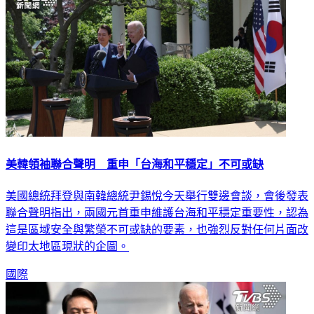
美韓領袖聯合聲明 重申「台海和平穩定」不可或缺
美國總統拜登與南韓總統尹錫悅今天舉行雙邊會談，會後發表
聯合聲明指出，兩國元首重申維護台海和平穩定重要性，認為
這是區域安全與繁榮不可或缺的要素，也強烈反對任何片面改
變印太地區現狀的企圖。
國際