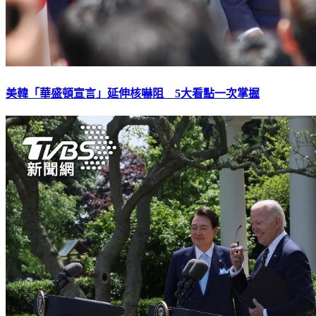
美韓「華盛頓宣言」延伸核嚇阻 5大看點一次掌握