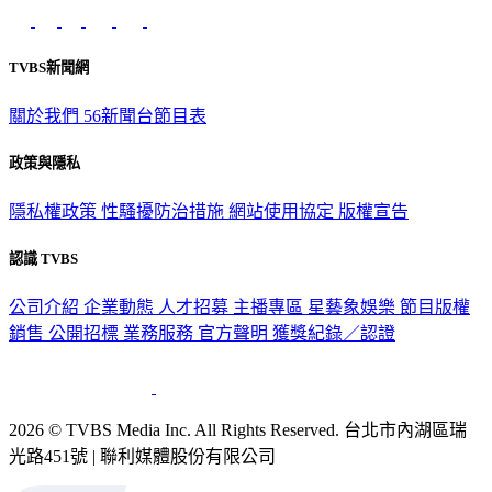
TVBS新聞網
關於我們
56新聞台節目表
政策與隱私
隱私權政策
性騷擾防治措施
網站使用協定
版權宣告
認識 TVBS
公司介紹
企業動態
人才招募
主播專區
星藝象娛樂
節目版權
銷售
公開招標
業務服務
官方聲明
獲獎紀錄／認證
2026 © TVBS Media Inc. All Rights Reserved. 台北市內湖區瑞
光路451號 | 聯利媒體股份有限公司