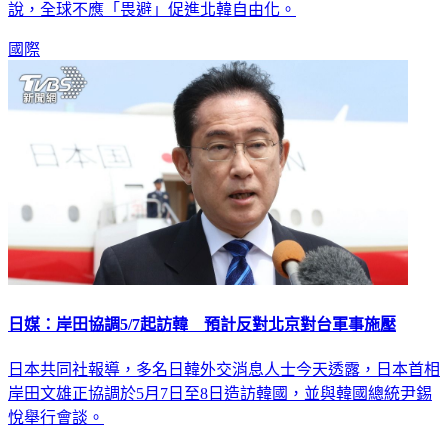
說，全球不應「畏避」促進北韓自由化。
國際
日媒：岸田協調5/7起訪韓 預計反對北京對台軍事施壓
日本共同社報導，多名日韓外交消息人士今天透露，日本首相
岸田文雄正協調於5月7日至8日造訪韓國，並與韓國總統尹錫
悅舉行會談。