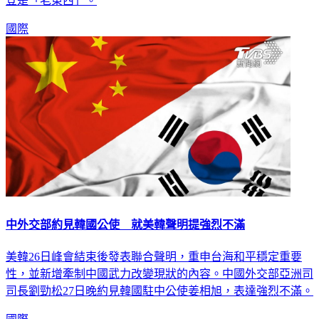
登是「老東西」。
國際
中外交部約見韓國公使 就美韓聲明提強烈不滿
美韓26日峰會結束後發表聯合聲明，重申台海和平穩定重要
性，並新增牽制中國武力改變現狀的內容。中國外交部亞洲司
司長劉勁松27日晚約見韓國駐中公使姜相旭，表達強烈不滿。