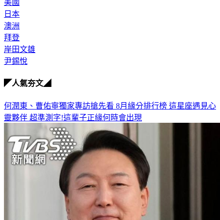
美國
日本
澳洲
拜登
岸田文雄
尹錫悅
◤人氣夯文◢
何潤東、曹佑寧獨家專訪搶先看
8月緣分排行榜 這星座遇見心
靈夥伴
超準測字!這輩子正緣何時會出現