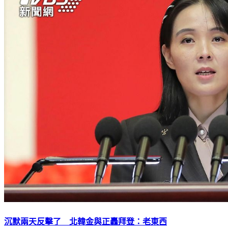
沉默兩天反擊了 北韓金與正轟拜登：老東西