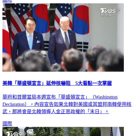
國際
美韓「華盛頓宣言」延伸核嚇阻 5大看點一次掌握
華府和首爾當局本週宣布「華盛頓宣言」（Washington
Declaration），內容宣告如果北韓對美國或其盟邦南韓使用核
武，那將會是北韓領導人金正恩政權的「末日」。
國際