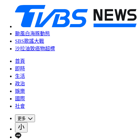
颱風白海豚動態
SBS歌謠大戰
沙拉油致癌物超標
首頁
即時
生活
政治
娛樂
國際
社會
更多