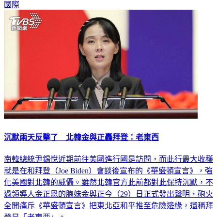
國際
沉默兩天反擊了 北韓金與正轟拜登：老東西
南韓總統尹錫悅近期前往美國進行國是訪問，而此行最大收穫
就是在和拜登（Joe Biden）會談後宣布的《華盛頓宣言》，強
化美國對北韓的威懾。雖然北韓官方此前都對此保持沉默，不
過領導人金正恩的胞妹金與正今（29）日正式發出聲明，砲火
全開痛斥《華盛頓宣言》把東北亞和平推至危險邊緣，還稱拜