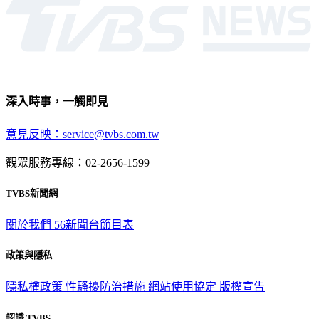
深入時事，一觸即見
意見反映：service@tvbs.com.tw
觀眾服務專線：02-2656-1599
TVBS新聞網
關於我們
56新聞台節目表
政策與隱私
隱私權政策
性騷擾防治措施
網站使用協定
版權宣告
認識 TVBS