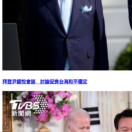
拜登尹錫悅會談 討論促進台海和平穩定