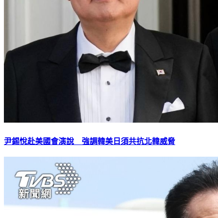
尹錫悅赴美國會演說 強調韓美日須共抗北韓威脅