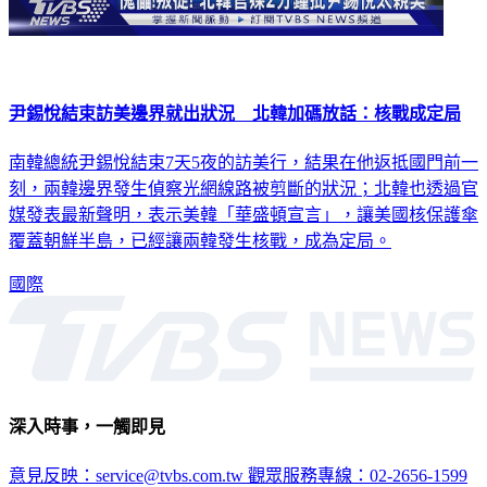
尹錫悅結束訪美邊界就出狀況 北韓加碼放話：核戰成定局
南韓總統尹錫悅結束7天5夜的訪美行，結果在他返抵國門前一
刻，兩韓邊界發生偵察光網線路被剪斷的狀況；北韓也透過官
媒發表最新聲明，表示美韓「華盛頓宣言」，讓美國核保護傘
覆蓋朝鮮半島，已經讓兩韓發生核戰，成為定局。
國際
深入時事，一觸即見
意見反映：service@tvbs.com.tw
觀眾服務專線：02-2656-1599