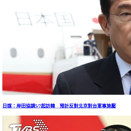
日媒：岸田協調5/7起訪韓 預計反對北京對台軍事施壓