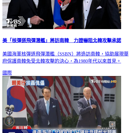
美「核彈道飛彈潛艦」將訪南韓 力證嚇阻北韓攻擊承諾
美國海軍核彈道飛彈潛艦（SSBN）將造訪南韓，協助展現華
府保護南韓免受北韓攻擊的決心，為1980年代以來首見。
國際