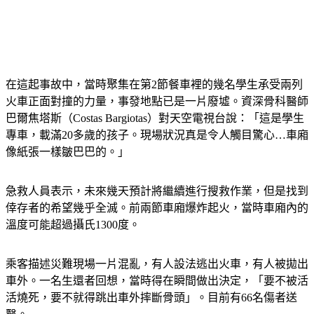
在這起事故中，當時聚集在第2節餐車裡的幾名學生承受兩列
火車正面對撞的力量，事發地點已是一片廢墟。資深骨科醫師
巴爾焦塔斯（Costas Bargiotas）對天空電視台說：「這是學生
專車，載滿20多歲的孩子。現場狀況真是令人觸目驚心…車廂
像紙張一樣皺巴巴的。」
急救人員表示，未來幾天預計將繼續進行搜救作業，但是找到
倖存者的希望幾乎全滅。前兩節車廂爆炸起火，當時車廂內的
溫度可能超過攝氏1300度。
乘客描述災難現場一片混亂，有人設法逃出火車，有人被拋出
車外。一名生還者回想，當時得在瞬間做出決定，「要不被活
活燒死，要不就得跳出車外摔斷骨頭」。目前有66名傷者送