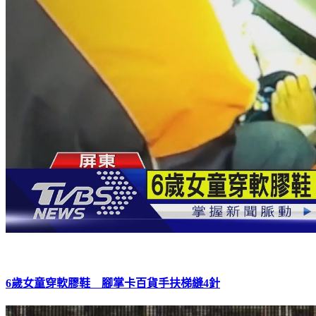
6歲女童穿軟膠鞋 腳掌卡百貨手扶梯縫4針