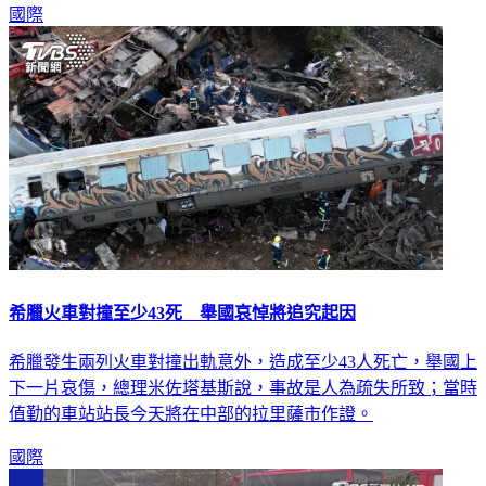
國際
希臘火車對撞至少43死 舉國哀悼將追究起因
希臘發生兩列火車對撞出軌意外，造成至少43人死亡，舉國上
下一片哀傷，總理米佐塔基斯說，事故是人為疏失所致；當時
值勤的車站站長今天將在中部的拉里薩市作證。
國際