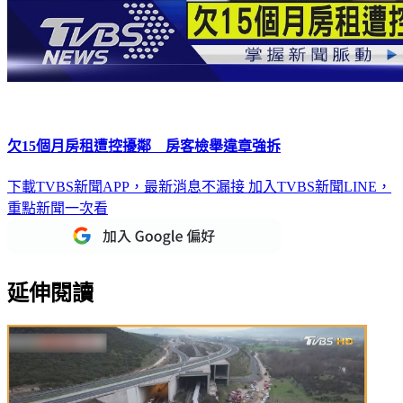
欠15個月房租遭控擾鄰 房客檢舉違章強拆
下載TVBS新聞APP，最新消息不漏接
加入TVBS新聞LINE，
重點新聞一次看
延伸閱讀