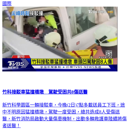
國際
竹科接駁車猛撞橋墩 駕駛受困共8傷送醫
新竹科學園區一輛接駁車，今晚(2日)7點多載送員工下班，途
中不明原因猛撞橋墩，駕駛一度受困，總共造成8人受傷送
醫，新竹消防局啟動大量傷患機制，出動多輛救護車陸續將傷
者送醫！