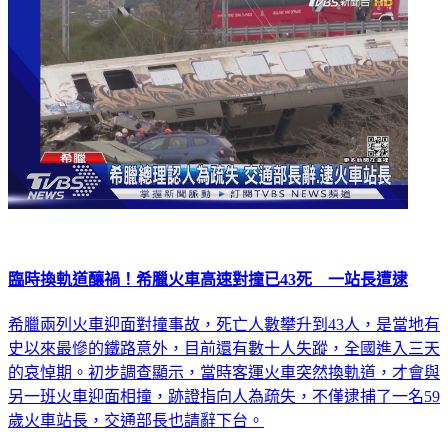
臨時換軌道釀禍！希臘火車高速對撞已43死 一站長遭逮
希臘兩列火車迎面對撞事故，死亡人數攀升到43人，是當地有
史以來最慘的鐵路意外，目前還有數十人失蹤，全國進入三天
的哀悼期。初步調查顯示，當時客運火車突然換軌道，才會與
另一班火車迎面相撞，跡證指向人為疏失，不僅逮捕了一名59
歲火車站長，交通部長也請辭下台。