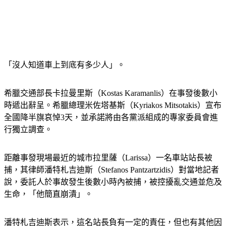
「沒人知道車上到底有多少人」。
希臘交通部長卡拉曼里斯（Kostas Karamanlis）在事發後數小
時遞出辭呈。希臘總理米佐塔基斯（Kyriakos Mitsotakis）宣布
全國降半旗哀悼3天，並承諾將由各黨派組成的專家委員會進
行獨立調查。
距離事發現場最近的城市拉里薩（Larissa）一名車站站長被
捕，其律師潘特札吉迪斯（Stefanos Pantzartzidis）對當地記者
說，委託人於事故發生後數小時內被捕，被控擾亂交通並危及
生命，「他簡直崩潰」。
潘特札吉迪斯表示，這名站長負有一定的責任，但也有其他因