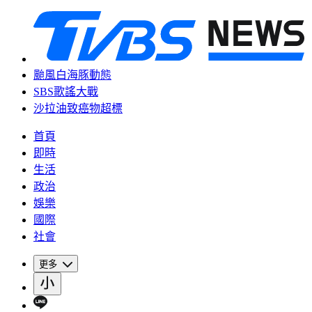
颱風白海豚動態
SBS歌謠大戰
沙拉油致癌物超標
首頁
即時
生活
政治
娛樂
國際
社會
更多