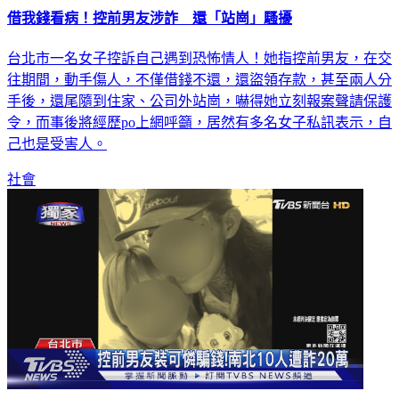
借我錢看病！控前男友涉詐 還「站崗」騷擾
台北市一名女子控訴自己遇到恐怖情人！她指控前男友，在交
往期間，動手傷人，不僅借錢不還，還盜領存款，甚至兩人分
手後，還尾隨到住家、公司外站崗，嚇得她立刻報案聲請保護
令，而事後將經歷po上網呼籲，居然有多名女子私訊表示，自
己也是受害人。
社會