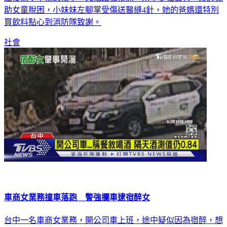
助女童脫困，小妹妹左腳掌受傷送醫縫4針，她的爸媽還特別
買飲料點心到消防隊致謝。
社會
車商女業務撞車落跑 警強攔車逮宿醉女
台中一名車商女業務，開公司車上班，途中疑似因為宿醉，想