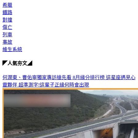
希臘
鐵路
對撞
傷亡
列車
事故
維生系統
◤人氣夯文◢
何潤東、曹佑寧獨家專訪搶先看
8月緣分排行榜 這星座遇見心
靈夥伴
超準測字!這輩子正緣何時會出現