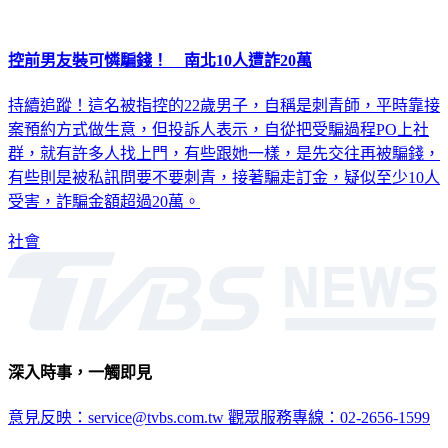
控前男友裝可憐騙錢！ 南北10人遭詐20萬
持續追蹤！這名被指控的22歲男子，自稱是刺青師，平時靠接
案預約方式做生意，但投訴人表示，自從把受騙過程PO上社
群，就有許多人找上門，有些跟她一樣，是先交往再被騙錢，
有些則是被私訊問要不要刺青，接著騙走訂金，疑似至少10人
受害，詐騙金額超過20萬。
社會
深入時事，一觸即見
意見反映：service@tvbs.com.tw
觀眾服務專線：02-2656-1599