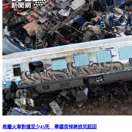
希臘火車對撞至少43死 舉國哀悼將追究起因