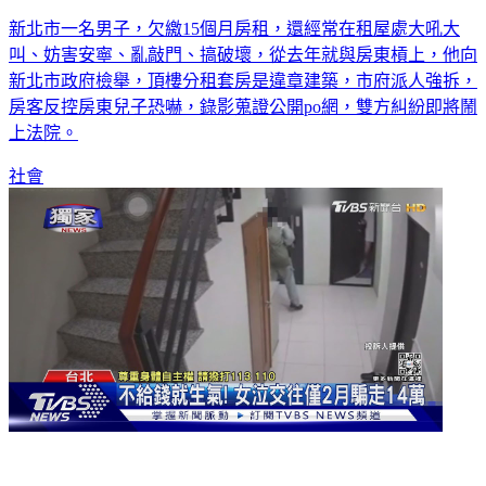
新北市一名男子，欠繳15個月房租，還經常在租屋處大吼大
叫、妨害安寧、亂敲門、搞破壞，從去年就與房東槓上，他向
新北市政府檢舉，頂樓分租套房是違章建築，市府派人強拆，
房客反控房東兒子恐嚇，錄影蒐證公開po網，雙方糾紛即將鬧
上法院。
社會