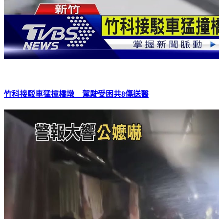
竹科接駁車猛撞橋墩 駕駛受困共8傷送醫