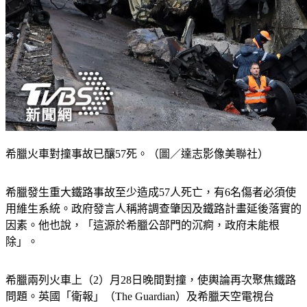
希臘火車對撞事故已釀57死。（圖／達志影像美聯社）
希臘發生重大鐵路事故至少造成57人死亡，有6名傷者必須使
用維生系統。政府發言人稱將調查肇因及鐵路計畫延後落實的
因素。他也說，「這源於希臘公部門的沉痾，政府未能根
除」。
希臘兩列火車上（2）月28日晚間對撞，使輿論再次聚焦鐵路
問題。英國「衛報」（The Guardian）及希臘天空電視台