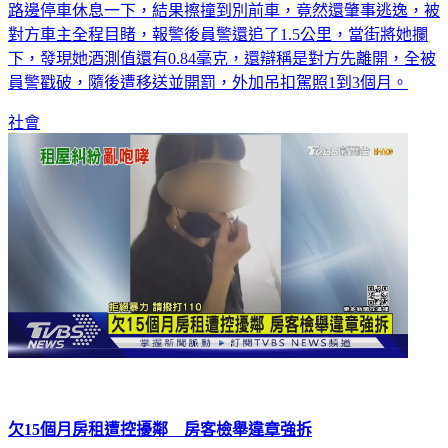
路邊停車休息一下，結果擦撞到別前車，竟然還肇事逃逸，被
對方車主全程目睹，報警後員警還追了1.5公里，當街將她攔
下，發現她酒測值還有0.84毫克，還辯稱是對方先離開，全被
員警戳破，隨後遭移送並開罰，外加吊扣駕照1到3個月。
社會
欠15個月房租遭控擾鄰 房客檢舉違章強拆