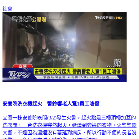
社會
安養院洗衣機起火 警鈴響老人驚1員工嗆傷
宜蘭一棟安養院晚間(3/2)發生火警，起火點是三樓頂樓加蓋的
洗衣間，一台洗衣機突然起火，延燒到旁邊的衣物，火警警鈴
大響，不過因為濃煙沒有蔓延到病房，所以行動不便的長者沒