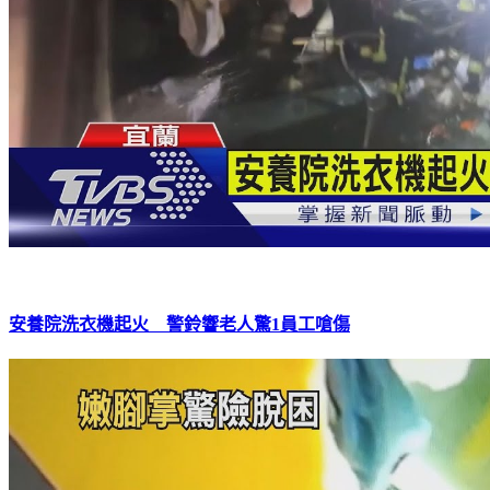
安養院洗衣機起火 警鈴響老人驚1員工嗆傷