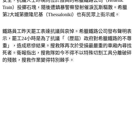
安全，抗議人士昨晚向位於雅典的希臘鐵路公司（Hellenic 
Train）投擲石塊，隨後遭鎮暴警察發射催淚瓦斯驅散。希臘
第2大城第撒隆尼基（Thessaloniki）也有民眾上街示威。
鐵路員工昨天罷工表達抗議與哀悼。希臘鐵路公司發布聲明表
示，罷工24小時是為了抗議「（歷屆）政府對希臘鐵路的不尊
重」，造成悲慘結果。搜救隊再次於受損最嚴重的車廂內尋找
死者。衛報指出，搜救隊如今不得不以特殊切割工具分離破碎
的殘骸，搜救作業變得特別棘手。