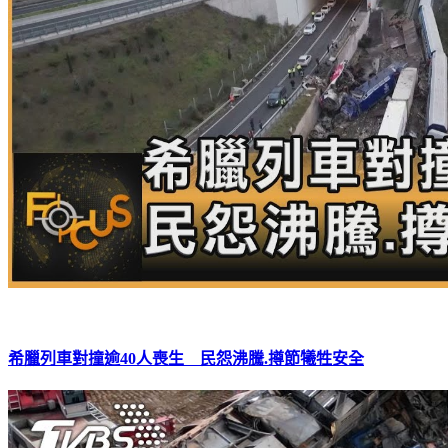
希臘列車對撞逾40人喪生 民怨沸騰.撙節犧牲安全