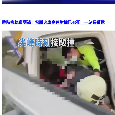
臨時換軌道釀禍！希臘火車高速對撞已43死 一站長遭逮