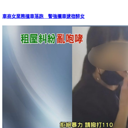
車商女業務撞車落跑 警強攔車逮宿醉女