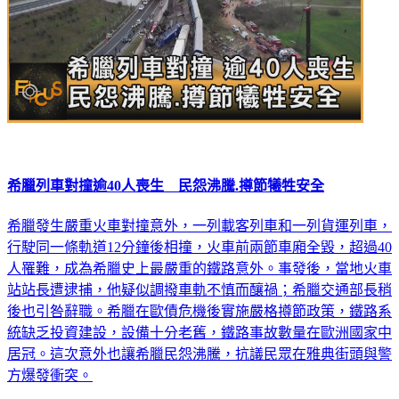
希臘列車對撞逾40人喪生 民怨沸騰.撙節犧牲安全
希臘發生嚴重火車對撞意外，一列載客列車和一列貨運列車，
行駛同一條軌道12分鐘後相撞，火車前兩節車廂全毀，超過40
人罹難，成為希臘史上最嚴重的鐵路意外。事發後，當地火車
站站長遭逮捕，他疑似調撥車軌不慎而釀禍；希臘交通部長稍
後也引咎辭職。希臘在歐債危機後實施嚴格撙節政策，鐵路系
統缺乏投資建設，設備十分老舊，鐵路事故數量在歐洲國家中
居冠。這次意外也讓希臘民怨沸騰，抗議民眾在雅典街頭與警
方爆發衝突。