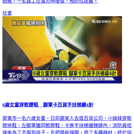
疏散，一名員工在滅火時嗆傷，預防性送醫。
社會
6歲女童穿軟膠鞋 腳掌卡百貨手扶梯縫4針
屏東市一名六歲女童，日前跟家人去逛百貨公司，小妹妹穿軟
膠拖鞋，左腳掌連同軟膠鞋，卡進手扶梯邊梯縫內，消防員抵
達後為了不傷到孩子，先把踏板撐開，用了多種器材，終於協