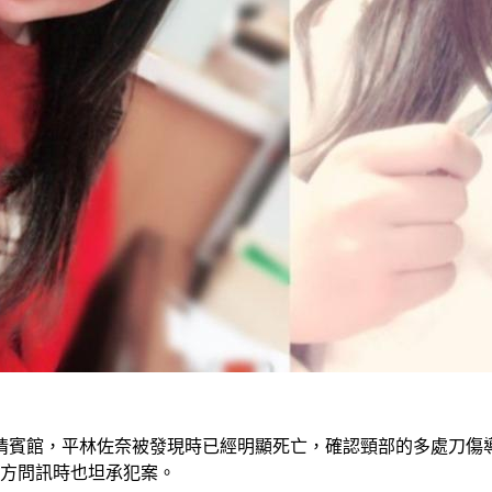
情賓館，平林佐奈被發現時已經明顯死亡，確認頸部的多處刀傷
警方問訊時也坦承犯案。