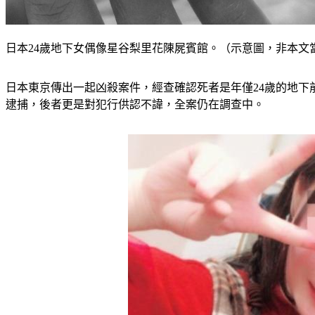
日本24歲地下女偶像星谷梨里花陳屍賓館。（示意圖，非本文當事人／
日本東京傳出一起凶殺案件，經查確認死者是年僅24歲的地下
逮捕，後者更是對犯行供認不諱，全案仍在調查中。