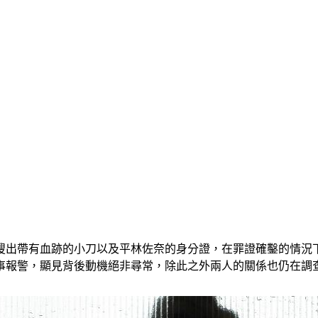
搜出帶有血跡的小刀以及平林佐奈的身分證，在罪證確鑿的情況
一事報警，顯見背後動機絕非尋常，除此之外兩人的關係也仍在調