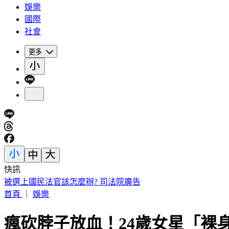
娛樂
國際
社會
更多
快訊
被選上國民法官該怎麼辦? 司法院廣告
首頁
｜
娛樂
瘋砍脖子放血！24歲女星「裸