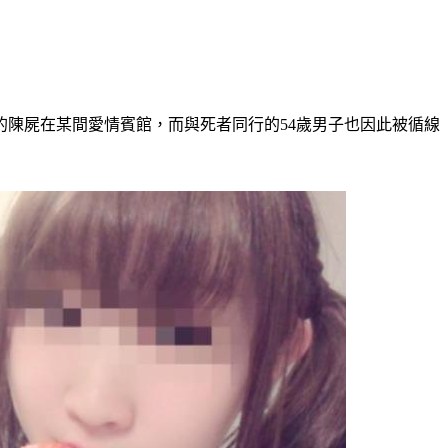
的陳屍在某間愛情賓館，而與死者同行的54歲男子也因此被循線