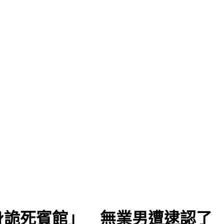
身詭死賓館」 無業男遭逮認了