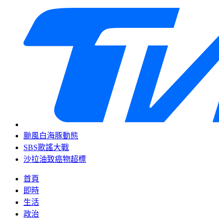
颱風白海豚動態
SBS歌謠大戰
沙拉油致癌物超標
首頁
即時
生活
政治