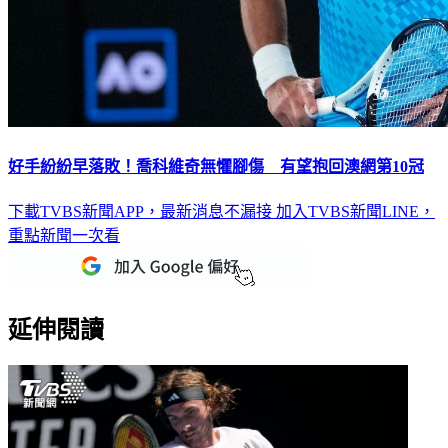
好手紛紛早落敗！喬科維奇無懼腳傷 有望抱回澳網第10冠
下載TVBS新聞APP，最新消息不漏接
加入TVBS新聞LINE，
重點新聞一次看
延伸閱讀