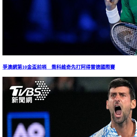
爭澳網第10金盃前哨 喬科維奇先打阿得雷德國際賽