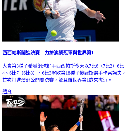
西西帕斯闖進決賽 力拚澳網冠軍與世界第1
大會第3種子希臘網球好手西西帕斯今天以7比6（7比2）6比
4、6比7（6比8）、6比3擊敗第18種子俄羅斯選手卡察諾夫，
首次打進澳洲公開賽決賽，並且離世界第1愈來愈近。
體育