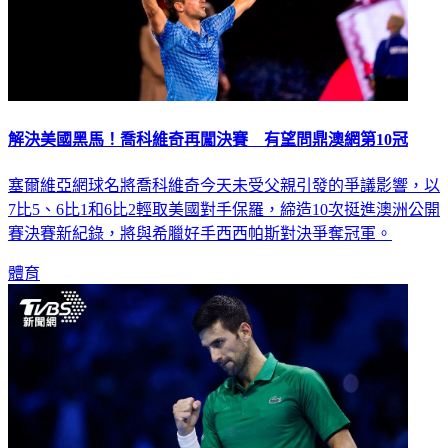
解決美國黑馬！喬科維奇再闖決賽 有望問鼎澳網第10冠
塞爾維亞網球名將喬科維奇今天未受父親引發的爭議影響，以
7比5、6比1和6比2輕取美國對手保羅，締造10次挺進澳洲公開
賽決賽新紀錄，將與希臘好手西西帕斯對決爭奪冠軍。
體育