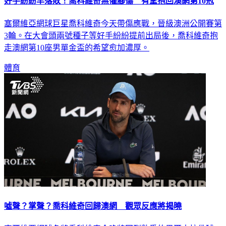
好手紛紛早落敗！喬科維奇無懼腳傷 有望抱回澳網第10冠
塞爾維亞網球巨星喬科維奇今天帶傷應戰，晉級澳洲公開賽第
3輪。在大會頭兩號種子等好手紛紛提前出局後，喬科維奇抱
走澳網第10座男單金盃的希望愈加濃厚。
體育
噓聲？掌聲？喬科維奇回歸澳網 觀眾反應將揭曉