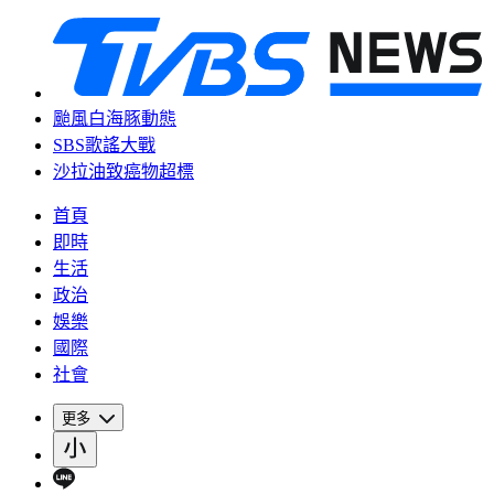
颱風白海豚動態
SBS歌謠大戰
沙拉油致癌物超標
首頁
即時
生活
政治
娛樂
國際
社會
更多