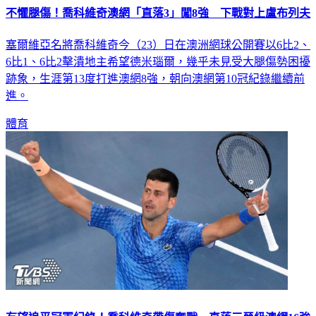
不懼腿傷！喬科維奇澳網「直落3」闖8強 下戰對上盧布列夫
塞爾維亞名將喬科維奇今（23）日在澳洲網球公開賽以6比2、
6比1、6比2擊潰地主希望德米瑙爾，幾乎未見受大腿傷勢困擾
跡象，生涯第13度打進澳網8強，朝向澳網第10冠紀錄繼續前
進。
體育