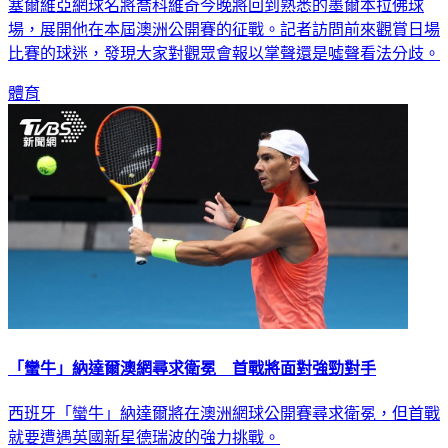
塞爾維亞網球名將喬科維奇今晚將回到熟悉的墨爾本拉佛球
場，展開他在本屆澳洲公開賽的征戰。記者訪問前來觀賞日場
比賽的球迷，發現大家對觀眾會報以掌聲還是噓聲看法分歧。
體育
「蠻牛」納達爾澳網尋求衛冕 首戰將面對強勁對手
西班牙「蠻牛」納達爾將在澳洲網球公開賽尋求衛冕，但首戰