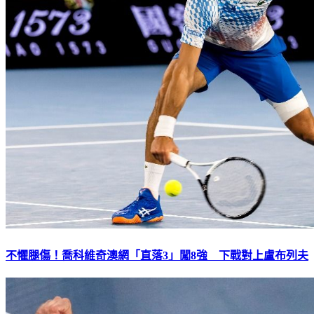
不懼腿傷！喬科維奇澳網「直落3」闖8強 下戰對上盧布列夫