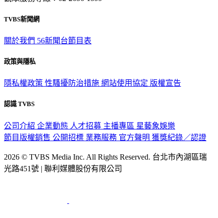
觀眾服務專線：02-2656-1599
TVBS新聞網
關於我們
56新聞台節目表
政策與隱私
隱私權政策
性騷擾防治措施
網站使用協定
版權宣告
認識 TVBS
公司介紹
企業動態
人才招募
主播專區
星藝象娛樂
節目版權銷售
公開招標
業務服務
官方聲明
獲獎紀錄／認證
2026 © TVBS Media Inc. All Rights Reserved. 台北市內湖區瑞
光路451號 | 聯利媒體股份有限公司