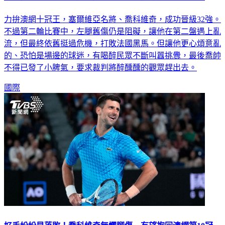
挑釁喬帥！ 酒醉球迷大鬧澳網比賽、遭裁判「攆出去」
力拚澳網十冠王，塞爾維亞名將、喬科維奇，成功晉級32強。
不過第二輪比賽中，左腿舊傷仍是阻礙，讓他在第二盤遇上亂
流，但最終依舊挺過危機，打敗法國黑馬。但讓他更心煩意亂
的、恐怕是場邊的球迷，有喝醉民眾不斷叫囂挑釁，最後喬帥
不得已發了小脾氣，要求裁判將醉醺醺的觀眾趕出去。
國際