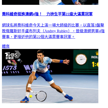
喬科維奇挺進澳網4強！ 力拚生平第22座大滿貫冠軍
網球名將喬科維奇今天上演一場大師級的比賽，以直落3盤擊
敗俄羅斯好手盧布列夫（Andrey Rublev），晉級澳網男單4強
賽事，更接近他的第22個大滿貫賽事冠軍。
體育