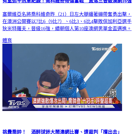
有望追平冠軍紀錄！喬科維奇帶傷奮戰 直落三晉級澳網16強
塞爾維亞名將喬科維奇昨（21）日左大腿纏著繃帶奮勇出擊，
在澳洲公開賽以7比6（9比7）、6比3、6比4擊敗保加利亞選手
狄米特羅夫，晉級16強，續朝個人第10座澳網男單金盃邁進。
體育