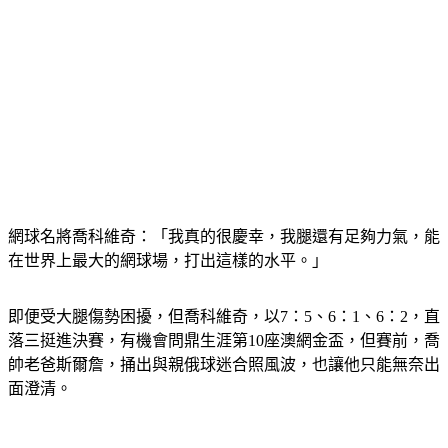
網球名將喬科維奇：「我真的很慶幸，我腿還有足夠力氣，能
在世界上最大的網球場，打出這樣的水平。」
即便受大腿傷勢困擾，但喬科維奇，以7：5、6：1、6：2，直
落三挺進決賽，有機會問鼎生涯第10座澳網金盃，但賽前，喬
帥老爸斯爾詹，捅出與親俄球迷合照風波，也讓他只能無奈出
面澄清。