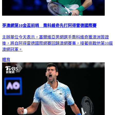
爭澳網第10金盃前哨 喬科維奇先打阿得雷德國際賽
主辦單位今天表示，塞爾維亞男網選手喬科維奇獲澳洲簽證
後，將自阿得雷德國際網賽回歸澳網賽事，接著挑戰他第10座
澳網冠軍。
體育