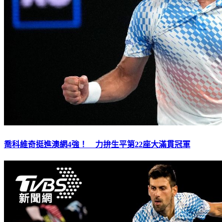
喬科維奇挺進澳網4強！ 力拚生平第22座大滿貫冠軍