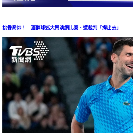
挑釁喬帥！ 酒醉球迷大鬧澳網比賽、遭裁判「攆出去」