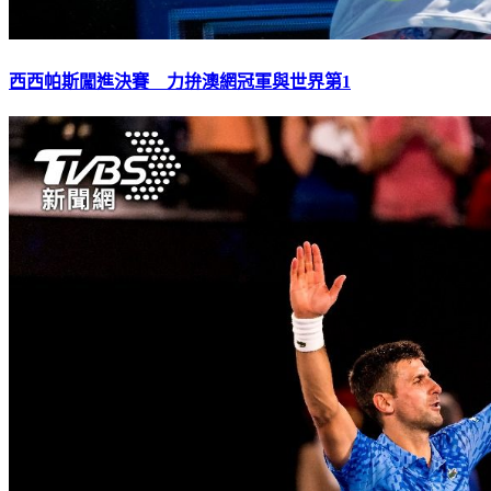
西西帕斯闖進決賽 力拚澳網冠軍與世界第1