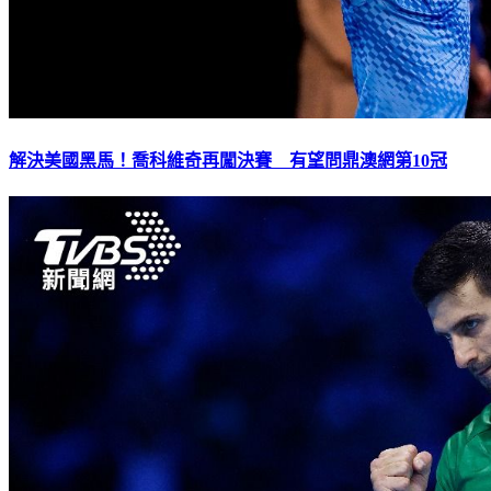
解決美國黑馬！喬科維奇再闖決賽 有望問鼎澳網第10冠