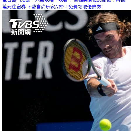
全台熱門活動、人氣攻略一次看！
高雄美食優惠開搶！再抽
萬元住宿券
下載食尚玩家APP！免費領取優惠券