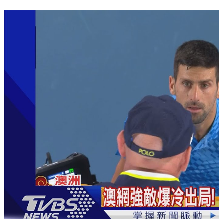
有望追平冠軍紀錄！喬科維奇帶傷奮戰 直落三晉級澳網16強