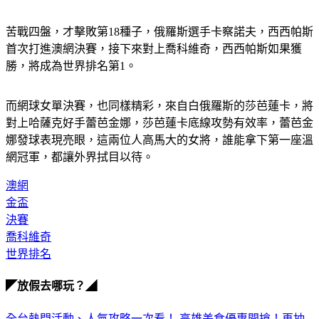
西帕斯。
苦戰四盤，才擊敗第18種子，俄羅斯選手卡察諾夫，西西帕斯
首次打進澳網決賽，接下來對上喬科維奇，西西帕斯如果獲
勝，將成為世界排名第1。
而網球女單決賽，也同樣精彩，來自白俄羅斯的莎芭蓮卡，將
對上哈薩克好手蕾芭金娜，莎芭蓮卡底線攻勢有效率，蕾芭金
娜發球表現亮眼，這兩位人高馬大的女將，誰能拿下第一座溫
網冠軍，都讓外界拭目以待。
澳網
金盃
決賽
喬科維奇
世界排名
◤放假去哪玩？◢