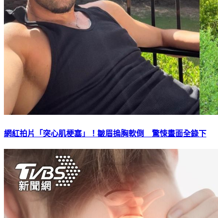
網紅拍片「突心肌梗塞」！皺眉摀胸軟倒 驚悚畫面全錄下