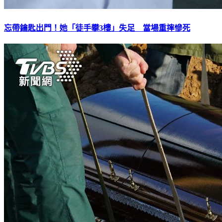
忘帶鑰匙出門！她「徒手攀3樓」失足 當場重摔慘死