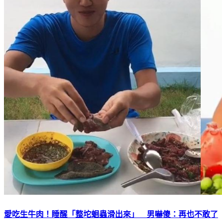
愛吃生牛肉！睡醒「整坨蛔蟲滑出來」 男嚇傻：再也不敢了