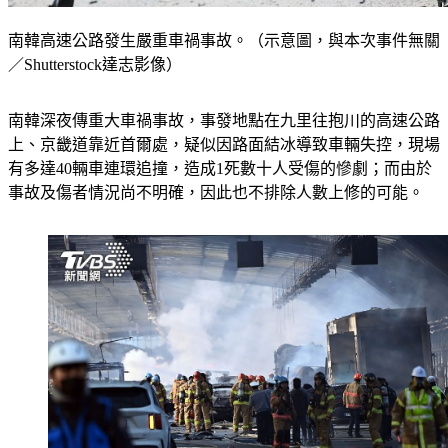
南韓高速公路發生嚴重車禍事故。（示意圖，與本次事件無關
／Shutterstock達志影像）
南韓深夜傳重大車禍事故，事發地點在九里往抱川的高速公路
上、京畿道靠近首爾處，疑似因路面結冰導致車輛失控，現場
有多達40輛車連環追撞，造成1死數十人受傷的慘劇；而由於
事故及傷者情況尚不明確，因此也不排除人數上修的可能。