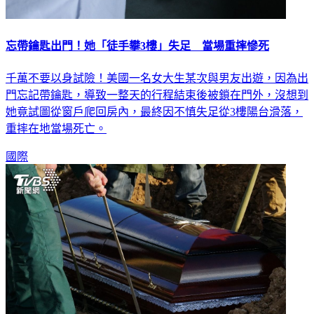
忘帶鑰匙出門！她「徒手攀3樓」失足 當場重摔慘死
千萬不要以身試險！美國一名女大生某次與男友出遊，因為出
門忘記帶鑰匙，導致一整天的行程結束後被鎖在門外，沒想到
她竟試圖從窗戶爬回房內，最終因不慎失足從3樓陽台滑落，
重摔在地當場死亡。
國際