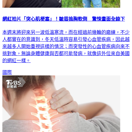
網紅拍片「突心肌梗塞」！皺眉摀胸軟倒 驚悚畫面全錄下
本週末將迎來另一波低溫寒流，而在經過前幾輪的磨練，不少
人都實在的意識到，冬天低溫時容易引發心血管疾病，因此越
來越多人開始重視這樣的情況；而突發性的心血管疾病向來不
挑對象，無論身體健康與否都可能發病，就像這外位來自美國
的網紅一樣。
國際