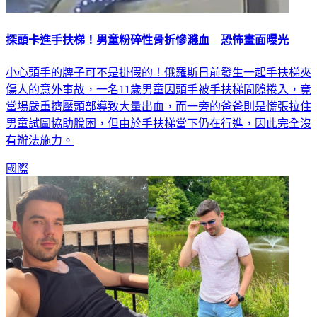
探頭卡進手扶梯！男童粉碎性骨折慘濺血 恐怖畫面曝光
小心頭手的牌子可不是掛假的！俄羅斯日前發生一起手扶梯夾
傷人的意外事故，一名11歲男童因頭手被手扶梯間隙捲入，竟
當場嚴重擠壓頭部導致大量出血，而一旁的爸爸則是慌張拉住
男童試圖協助脫困，但由於手扶梯當下仍在行進，因此完全沒
有辦法施力。
國際