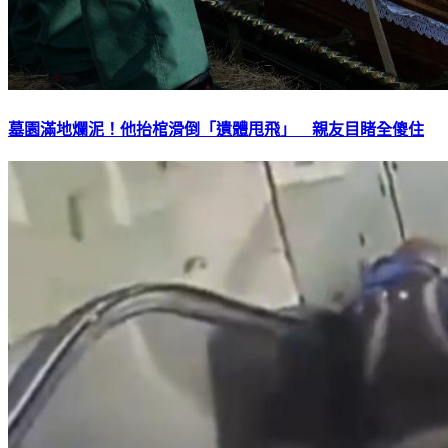
墓園滿地爛泥！他抬棺滑倒「遺體甩飛」 親友目睹全傻住