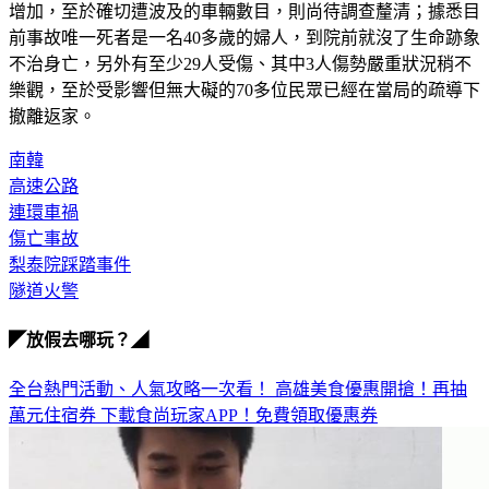
增加，至於確切遭波及的車輛數目，則尚待調查釐清；據悉目
前事故唯一死者是一名40多歲的婦人，到院前就沒了生命跡象
不治身亡，另外有至少29人受傷、其中3人傷勢嚴重狀況稍不
樂觀，至於受影響但無大礙的70多位民眾已經在當局的疏導下
撤離返家。
南韓
高速公路
連環車禍
傷亡事故
梨泰院踩踏事件
隧道火警
◤放假去哪玩？◢
全台熱門活動、人氣攻略一次看！
高雄美食優惠開搶！再抽
萬元住宿券
下載食尚玩家APP！免費領取優惠券