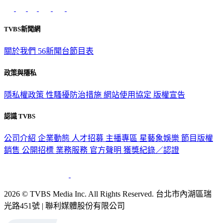
TVBS新聞網
關於我們
56新聞台節目表
政策與隱私
隱私權政策
性騷擾防治措施
網站使用協定
版權宣告
認識 TVBS
公司介紹
企業動態
人才招募
主播專區
星藝象娛樂
節目版權
銷售
公開招標
業務服務
官方聲明
獲獎紀錄／認證
2026 © TVBS Media Inc. All Rights Reserved. 台北市內湖區瑞
光路451號 | 聯利媒體股份有限公司