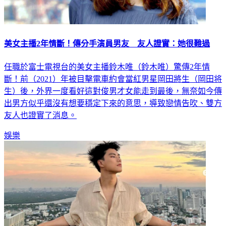
美女主播2年情斷！傳分手演員男友 友人證實：她很難過
任職於富士電視台的美女主播鈴木唯（鈴木唯）驚傳2年情
斷！前（2021）年被目擊電車約會當紅男星岡田將生（岡田将
生）後，外界一度看好這對俊男才女能走到最後，無奈如今傳
出男方似乎還沒有想要穩定下來的意思，導致戀情告吹、雙方
友人也證實了消息。
娛樂