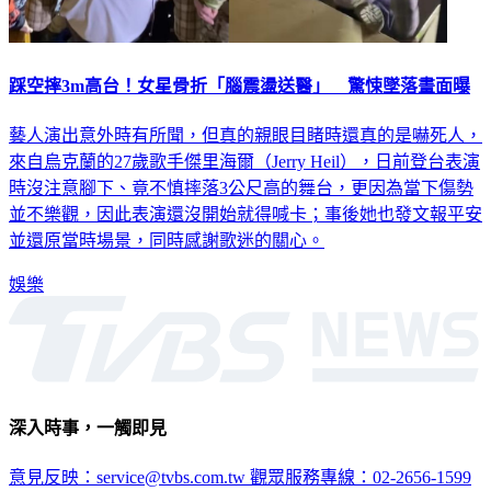
踩空摔3m高台！女星骨折「腦震盪送醫」 驚悚墜落畫面曝
藝人演出意外時有所聞，但真的親眼目睹時還真的是嚇死人，
來自烏克蘭的27歲歌手傑里海爾（Jerry Heil），日前登台表演
時沒注意腳下、竟不慎摔落3公尺高的舞台，更因為當下傷勢
並不樂觀，因此表演還沒開始就得喊卡；事後她也發文報平安
並還原當時場景，同時感謝歌迷的關心。
娛樂
深入時事，一觸即見
意見反映：service@tvbs.com.tw
觀眾服務專線：02-2656-1599