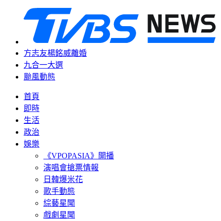
方志友楊銘威離婚
九合一大選
颱風動態
首頁
即時
生活
政治
娛樂
《VPOPASIA》開播
演唱會搶票情報
日韓爆米花
歌手動態
綜藝星聞
戲劇星聞