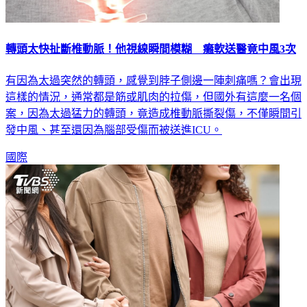
轉頭太快扯斷椎動脈！他視線瞬間模糊 癱軟送醫竟中風3次
有因為太過突然的轉頭，感覺到脖子側邊一陣刺痛嗎？會出現
這樣的情況，通常都是筋或肌肉的拉傷，但國外有這麼一名個
案，因為太過猛力的轉頭，竟造成椎動脈撕裂傷，不僅瞬間引
發中風、甚至還因為腦部受傷而被送進ICU。
國際