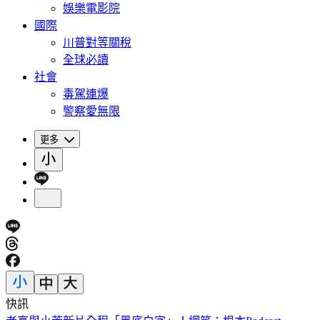
娛樂電影院
國際
川普對等關稅
全球必讀
社會
毒駕連爆
警察愛無限
更多
快訊