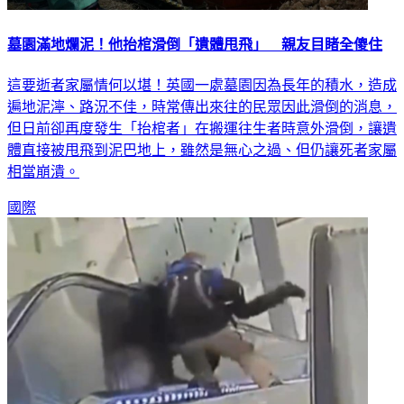
墓園滿地爛泥！他抬棺滑倒「遺體甩飛」 親友目睹全傻住
這要逝者家屬情何以堪！英國一處墓園因為長年的積水，造成
遍地泥濘、路況不佳，時常傳出來往的民眾因此滑倒的消息，
但日前卻再度發生「抬棺者」在搬運往生者時意外滑倒，讓遺
體直接被甩飛到泥巴地上，雖然是無心之過、但仍讓死者家屬
相當崩潰。
國際