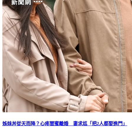
姊妹丼從天而降？心疼閨蜜離婚 妻求尪「把2人都娶進門」