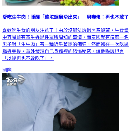
愛吃生牛肉！睡醒「整坨蛔蟲滑出來」 男嚇傻：再也不敢了
喜歡吃生食的朋友注意了！由於沒辦法透過烹煮殺菌，生食當
中容易藏有寄生蟲是件眾所周知的事情，而泰國就有這麼一名
男子對「生牛肉」有一種近乎著迷的痴狂，然而卻在一次吃過
驅蟲藥後，意外發現自己身體裡的恐怖秘密，讓他嚇壞坦言
「以後再也不敢吃了」。
國際