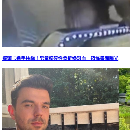
探頭卡進手扶梯！男童粉碎性骨折慘濺血 恐怖畫面曝光