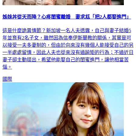
姊妹丼從天而降？心疼閨蜜離婚 妻求尪「把2人都娶進門」
這是什麼詭異情節？新加坡一名人夫透露，自己與妻子結婚5
年並育有2名子女，雖然因為信奉伊斯蘭教的關係，其實是可
以接受一夫多妻制的，但由於向來沒有幾個人能接受自己的另
一半處處留情，因此人夫也從來沒有過踰矩的行為；不過近日
妻子卻主動提出，希望他能娶自己的閨蜜進門，讓他相當苦
惱。
國際