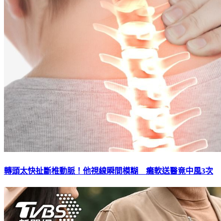
轉頭太快扯斷椎動脈！他視線瞬間模糊 癱軟送醫竟中風3次