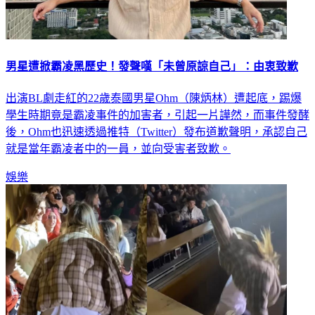
男星遭掀霸凌黑歷史！發聲嘆「未曾原諒自己」：由衷致歉
出演BL劇走紅的22歲泰國男星Ohm（陳炳林）遭起底，踢爆
學生時期竟是霸凌事件的加害者，引起一片譁然，而事件發酵
後，Ohm也迅速透過推特（Twitter）發布道歉聲明，承認自己
就是當年霸凌者中的一員，並向受害者致歉。
娛樂