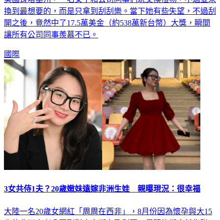
換到最想要的，而是只拿到刮刮樂。當下她有些失望，不過刮
開之後，竟然中了17.5萬美金（約538萬新台幣）大獎，瞬間
讓所有公司同事羨慕不已。
國際
3女共侍1夫？20歲嫩妹遠嫁非洲生娃 親曝現況：很幸福
大陸一名20歲女網紅「周周在西非」，8月份因為懷孕與大15