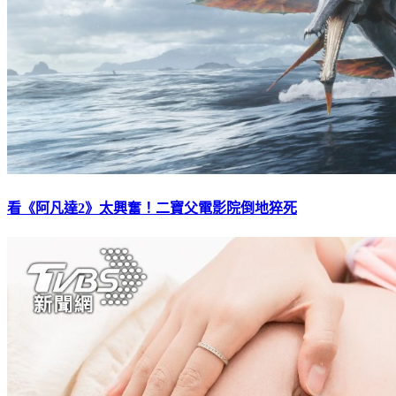
看《阿凡達2》太興奮！二寶父電影院倒地猝死