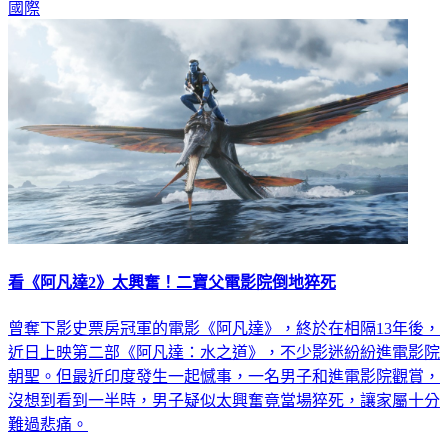
國際
看《阿凡達2》太興奮！二寶父電影院倒地猝死
曾奪下影史票房冠軍的電影《阿凡達》，終於在相隔13年後，
近日上映第二部《阿凡達：水之道》，不少影迷紛紛進電影院
朝聖。但最近印度發生一起憾事，一名男子和進電影院觀賞，
沒想到看到一半時，男子疑似太興奮竟當場猝死，讓家屬十分
難過悲痛。