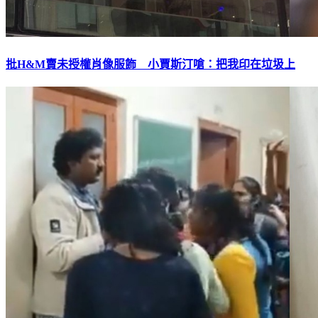
批H&M賣未授權肖像服飾 小賈斯汀嗆：把我印在垃圾上