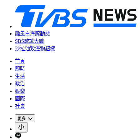
颱風白海豚動態
SBS歌謠大戰
沙拉油致癌物超標
首頁
即時
生活
政治
娛樂
國際
社會
更多