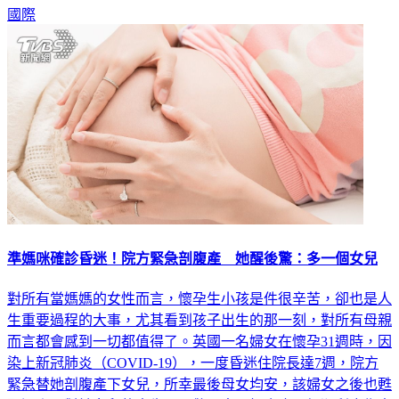
國際
準媽咪確診昏迷！院方緊急剖腹產 她醒後驚：多一個女兒
對所有當媽媽的女性而言，懷孕生小孩是件很辛苦，卻也是人
生重要過程的大事，尤其看到孩子出生的那一刻，對所有母親
而言都會感到一切都值得了。英國一名婦女在懷孕31週時，因
染上新冠肺炎（COVID-19），一度昏迷住院長達7週，院方
緊急替她剖腹產下女兒，所幸最後母女均安，該婦女之後也甦