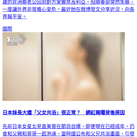
歲的非洲裔老公回到對方家鄉奈及利亞，但隨後卻突然失聯，
一度讓外界非常擔心安危。最近她在微博發文分享近況，向各
界報平安。
國際
日本妹長大還「父女共浴」很正常？ 網紅親曝背後原因
先前日本女星北見直美曾在節目自爆，即便現在已經成年，仍
會和父親和哥哥一起泡澡，當時還公布和父兄共浴畫面，引發