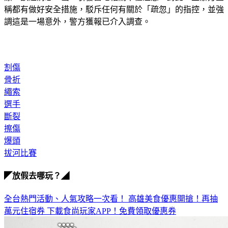
稱都有做好安全措施，駁斥任何有關於「疏忽」的指控，並強
調這是一場意外，警方獲報已介入調查。
割傷
骨折
繩索
選手
斷裂
擦傷
爆頭
拔河比賽
◤放假去哪玩？◢
全台熱門活動、人氣攻略一次看！
高雄美食優惠開搶！再抽
萬元住宿券
下載食尚玩家APP！免費領取優惠券