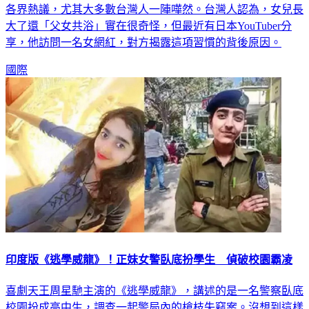
各界熱議，尤其大多數台灣人一陣嘩然。台灣人認為，女兒長
大了還「父女共浴」實在很奇怪，但最近有日本YouTuber分
享，他訪問一名女網紅，對方揭露這項習慣的背後原因。
國際
印度版《逃學威龍》！正妹女警臥底扮學生 偵破校園霸凌
喜劇天王周星馳主演的《逃學威龍》，講述的是一名警察臥底
校園扮成高中生，調查一起警局內的槍枝失竊案。沒想到這樣