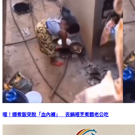
噁！婦煮飯突脫「血內褲」 丟鍋裡烹煮餵老公吃