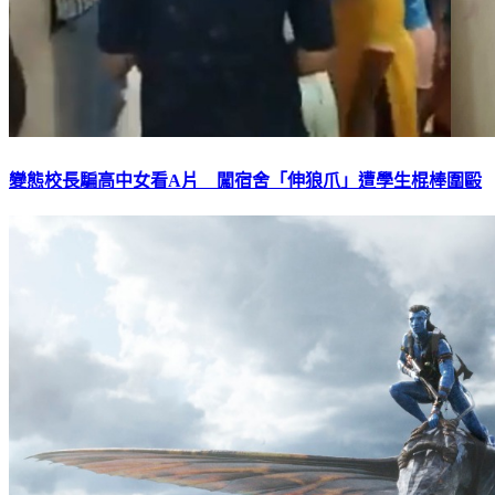
變態校長騙高中女看A片 闖宿舍「伸狼爪」遭學生棍棒圍毆