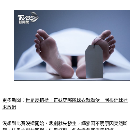
更多新聞：
世足反指標！正妹穿哪隊球衣就淘汰　阿根廷球迷
求放過
沒想到比賽沒還開始，悲劇就先發生，繩索因不明原因突然斷