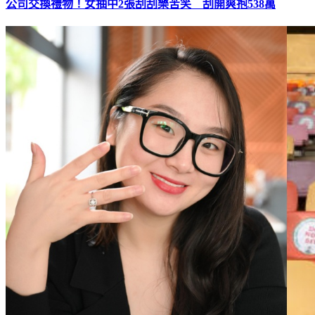
公司交換禮物！女抽中2張刮刮樂苦笑 刮開爽抱538萬