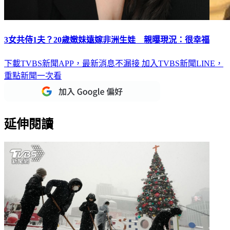
3女共侍1夫？20歲嫩妹遠嫁非洲生娃 親曝現況：很幸福
下載TVBS新聞APP，最新消息不漏接
加入TVBS新聞LINE，
重點新聞一次看
延伸閱讀