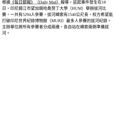
根據
《每日郵報》（Daily Mail）
報導，這起事件發生在18
日，印尼錫江市望加錫哈桑努丁大學（HUM）舉辦拔河比
賽，一共有5294人參賽，拔河繩索有1540公尺長，校方希望能
打破印尼世界紀錄博物館（MURI）最多人參賽的拔河紀錄。
主辦單位將所有參賽者分成兩邊，各自站在繩索兩側準備拔
河。