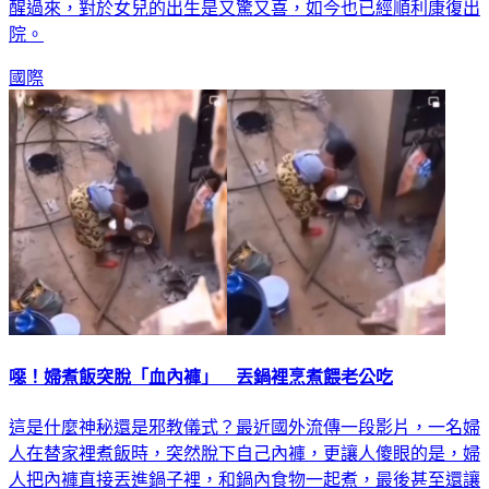
醒過來，對於女兒的出生是又驚又喜，如今也已經順利康復出
院。
國際
噁！婦煮飯突脫「血內褲」 丟鍋裡烹煮餵老公吃
這是什麼神秘還是邪教儀式？最近國外流傳一段影片，一名婦
人在替家裡煮飯時，突然脫下自己內褲，更讓人傻眼的是，婦
人把內褲直接丟進鍋子裡，和鍋內食物一起煮，最後甚至還讓