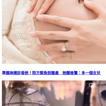
準媽咪確診昏迷！院方緊急剖腹產 她醒後驚：多一個女兒