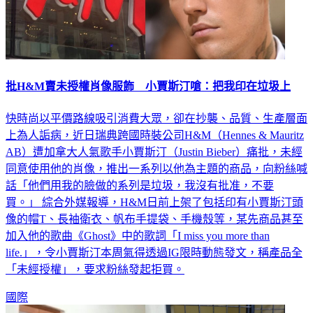
批H&M賣未授權肖像服飾 小賈斯汀嗆：把我印在垃圾上
快時尚以平價路線吸引消費大眾，卻在抄襲、品質、生產層面
上為人詬病，近日瑞典跨國時裝公司H&M（Hennes & Mauritz
AB）遭加拿大人氣歌手小賈斯汀（Justin Bieber）痛批，未經
同意使用他的肖像，推出一系列以他為主題的商品，向粉絲喊
話「他們用我的臉做的系列是垃圾，我沒有批准，不要
買。」 綜合外媒報導，H&M日前上架了包括印有小賈斯汀頭
像的帽T、長袖衛衣、帆布手提袋、手機殼等，某先商品甚至
加入他的歌曲《Ghost》中的歌詞「I miss you more than
life.」，令小賈斯汀本周氣得透過IG限時動態發文，稱產品全
「未經授權」，要求粉絲發起拒買。
國際