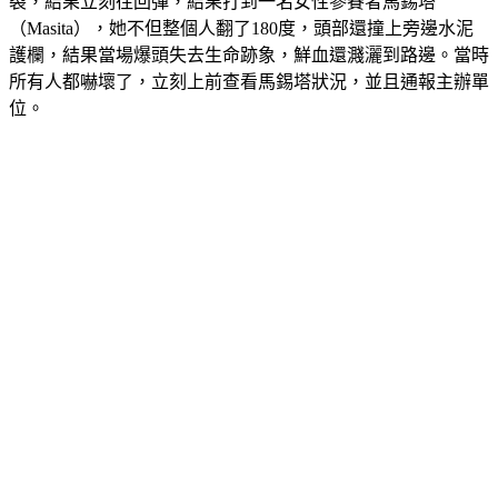
裂，結果立刻往回彈，結果打到一名女性參賽者馬錫塔
（Masita），她不但整個人翻了180度，頭部還撞上旁邊水泥
護欄，結果當場爆頭失去生命跡象，鮮血還濺灑到路邊。當時
所有人都嚇壞了，立刻上前查看馬錫塔狀況，並且通報主辦單
位。