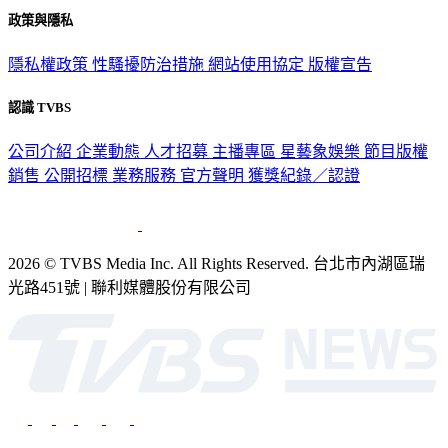
政策與隱私
隱私權政策
性騷擾防治措施
網站使用協定
版權宣告
認識 TVBS
公司介紹
企業動態
人才招募
主播專區
星藝象娛樂
節目版權
銷售
公開招標
業務服務
官方聲明
獲獎紀錄／認證
2026 © TVBS Media Inc. All Rights Reserved. 台北市內湖區瑞
光路451號 | 聯利媒體股份有限公司