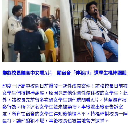
變態校長騙高中女看A片 闖宿舍「伸狼爪」遭學生棍棒圍毆
印度一所高中校園日前爆發一起性醜聞案件！該校校長日前被
女學生們持棍棒痛毆，原因竟是他企圖性侵住校的女學生；此
外，該校長先前曾多次騙女學生到他房間看A片，甚至還有猥
褻行為。所幸這名女學生並未被染指，事後逃出後更告訴室
友，所有在宿舍的女學生得知後憤憤不平，持棍棒對校長一陣
毆打，讓他狼狽不堪，事後校長也被當地警方逮捕。