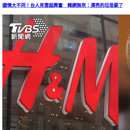
國情大不同！台人見雪超興奮 韓網無奈：漂亮的垃圾罷了