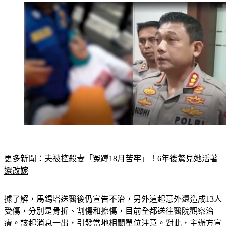
更多新聞：
夫被控殺妻「冤蹲18月苦牢」！6年後驚見她活著
還改嫁
據了解，馬錫塔送醫後仍宣告不治，另外這起意外還造成13人
受傷，分別是骨折、割傷和擦傷，目前全都送往醫院觀察治
療。該起消息一出，引發當地相關單位注意。對此，主辦方宣