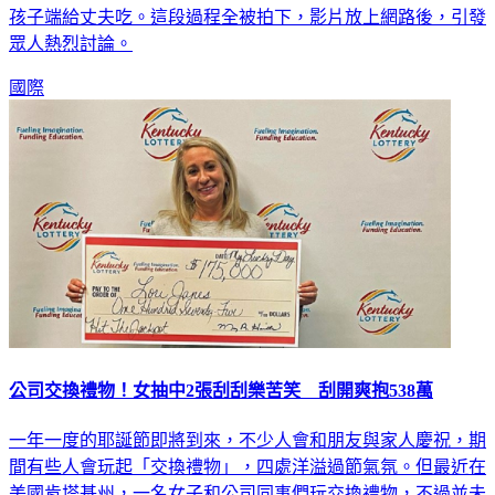
孩子端給丈夫吃。這段過程全被拍下，影片放上網路後，引發
眾人熱烈討論。
國際
公司交換禮物！女抽中2張刮刮樂苦笑 刮開爽抱538萬
一年一度的耶誕節即將到來，不少人會和朋友與家人慶祝，期
間有些人會玩起「交換禮物」，四處洋溢過節氣氛。但最近在
美國肯塔基州，一名女子和公司同事們玩交換禮物，不過並未