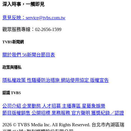
深入時事，一觸即見
意見反映：service@tvbs.com.tw
觀眾服務專線：02-2656-1599
TVBS新聞網
關於我們
56新聞台節目表
政策與隱私
隱私權政策
性騷擾防治措施
網站使用協定
版權宣告
認識 TVBS
公司介紹
企業動態
人才招募
主播專區
星藝象娛樂
節目版權銷售
公開招標
業務服務
官方聲明
獲獎紀錄／認證
2026 © TVBS Media Inc. All Rights Reserved. 台北市內湖區瑞