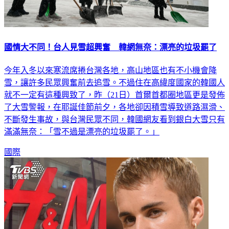
國情大不同！台人見雪超興奮 韓網無奈：漂亮的垃圾罷了
今年入冬以來寒流席捲台灣各地，高山地區也有不小機會降
雪，讓許多民眾興奮前去追雪。不過住在高緯度國家的韓國人
就不一定有這種興致了，昨（21日）首爾首都圈地區更是發佈
了大雪警報，在耶誕佳節前夕，各地卻因積雪導致道路濕滑、
不斷發生事故，與台灣民眾不同，韓國網友看到銀白大雪只有
滿滿無奈：「雪不過是漂亮的垃圾罷了。」
國際