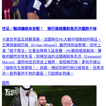
世足／輸球總統來安慰！ 姆巴佩想擺脫馬克洪還跑不掉
卡達世界盃足球賽落幕，法國隊在PK大戰中惜敗給阿根廷，
王牌球員姆巴佩（Kylian Mbappé）雖然得到金靴獎，但他上
演「帽子戲法」扛著全隊進入延長賽、PK戰卻還是輸球，賽
後他顯然非常失落；到場加油的法國總統馬克洪（Emmanuel
Macron）還特地走到草皮上擁抱、安慰姆巴佩，更有外媒以
「總統先生放開我！」為題，捕捉到姆巴佩已經想走，但馬克
洪一直抱著他不放的畫面，引起網友熱議。
國際