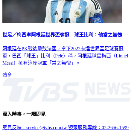
世足／梅西率阿根廷世界盃奪冠 球王比利：他當之無愧
阿根廷在PK戰後擊敗法國，拿下2022卡達世界盃足球賽冠
軍，巴西「球王」比利（Pele）稱，阿根廷球星梅西（Lionel
Messi）擁有這座冠軍「當之無愧」。
體育
深入時事，一觸即見
意見反映：service@tvbs.com.tw
觀眾服務專線：02-2656-1599