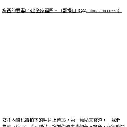
梅西的愛妻PO出全家福照。（翻攝自 IG@antonelaroccuzzo）
安托內雅也將拍下的照片上傳IG，第一篇貼文寫道，「我們
為你（梅西）感到驕傲，謝謝你教會我們永不放棄，必須戰鬥