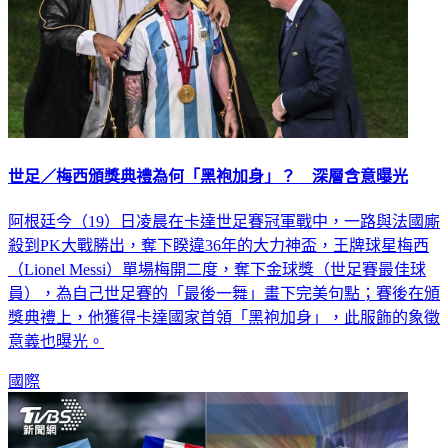
世足／梅西頒獎典禮為何「黑袍加身」？ 深層含意曝光
阿根廷今（19）日凌晨在卡達世足賽冠軍戰中，一路與法國廝
殺到PK大戰勝出，奪下睽違36年的大力神盃，王牌球星梅西
（Lionel Messi）單場梅開二度，奪下金球獎（世足賽最佳球
員），為自己世足賽的「最後一舞」畫下完美句點；賽後在頒
獎典禮上，他獲得卡達國家首領「黑袍加身」，此服飾的象徵
意義也曝光。
國際