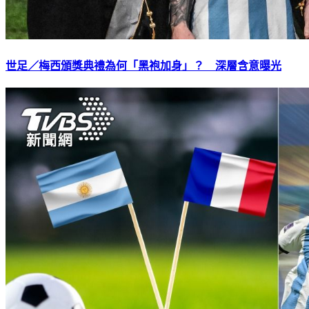
世足／梅西頒獎典禮為何「黑袍加身」？ 深層含意曝光