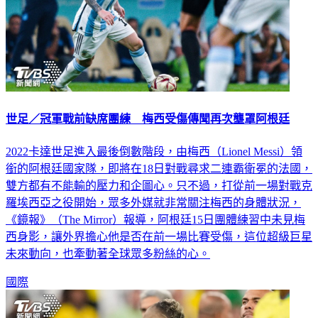
世足／冠軍戰前缺席團練 梅西受傷傳聞再次壟罩阿根廷
2022卡達世足進入最後倒數階段，由梅西（Lionel Messi）領
銜的阿根廷國家隊，即將在18日對戰尋求二連霸衛冕的法國，
雙方都有不能輸的壓力和企圖心。只不過，打從前一場對戰克
羅埃西亞之役開始，眾多外媒就非常關注梅西的身體狀況，
《鏡報》（The Mirror）報導，阿根廷15日團體練習中未見梅
西身影，讓外界擔心他是否在前一場比賽受傷，這位超級巨星
未來動向，也牽動著全球眾多粉絲的心。
國際