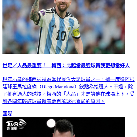
世足／人品最重要！ 梅西：比起當最強球員我更想當好人
現年35歲的梅西被視為當代最偉大足球員之一，還一度獲阿根
廷球王馬拉度納（Diego Maradona）欽點為接班人。不過，除
了擁有過人的球技，梅西的「人品」才是讓他在球場上下，受
到各國年輕族球員還有數百萬球迷喜愛的原因。
國際