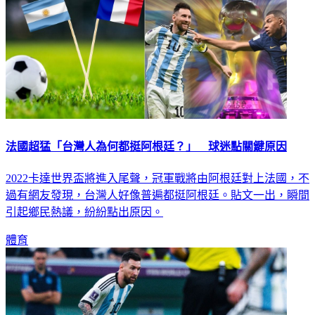
法國超猛「台灣人為何都挺阿根廷？」 球迷點關鍵原因
2022卡達世界盃將進入尾聲，冠軍戰將由阿根廷對上法國，不
過有網友發現，台灣人好像普遍都挺阿根廷。貼文一出，瞬間
引起鄉民熱議，紛紛點出原因。
體育