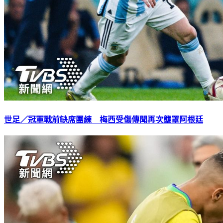
世足／冠軍戰前缺席團練 梅西受傷傳聞再次壟罩阿根廷