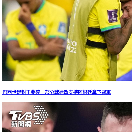
巴西世足封王夢碎 部分球迷改支持阿根廷拿下冠軍