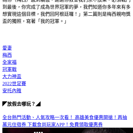
到最後，你完成了成為世界冠軍的夢，我們知道你多年來有多
想實現這個目標，我們回阿根廷囉！」第二篇則是梅西親吻獎
盃的獨照，寫著「我的冠軍。」
愛妻
梅西
全家福
冠軍戰
大力神盃
2022世足賽
安托內雅
◤放假去哪玩？◢
全台熱門活動、人氣攻略一次看！
高雄美食優惠開搶！再抽
萬元住宿券
下載食尚玩家APP！免費領取優惠券