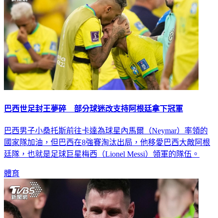
巴西世足封王夢碎 部分球迷改支持阿根廷拿下冠軍
巴西男子小桑托斯前往卡達為球星內馬爾（Neymar）率領的
國家隊加油，但巴西在8強賽淘汰出局，他移愛巴西大敵阿根
廷隊，也就是足球巨星梅西（Lionel Messi）領軍的隊伍。
體育