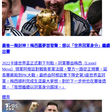
最後一舞封神！梅西圓夢首發聲：想以「世界冠軍身分」繼續
出賽
2022卡達世界盃正式劃下句點，冠軍賽由梅西（Lionel
Messi）領軍阿根廷對戰衛冕軍法國，雙方一路從正規賽、延
長賽廝殺到PK大戰，最終由阿根廷奪下隊史第3座世界盃冠
軍，梅西順利完成生涯最大夢想，對於下一步他也在賽後透
露，「我想繼續以冠軍身分踢球。」
體育