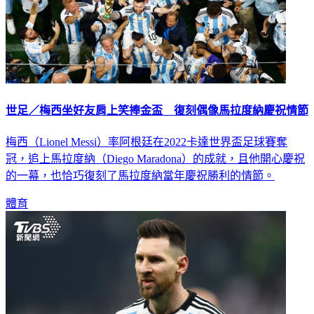
世足／梅西坐好友肩上笑捧金盃 復刻偶像馬拉度納慶祝情節
梅西（Lionel Messi）率阿根廷在2022卡達世界盃足球賽奪
冠，追上馬拉度納（Diego Maradona）的成就，且他開心慶祝
的一幕，也恰巧復刻了馬拉度納當年慶祝勝利的情節。
體育