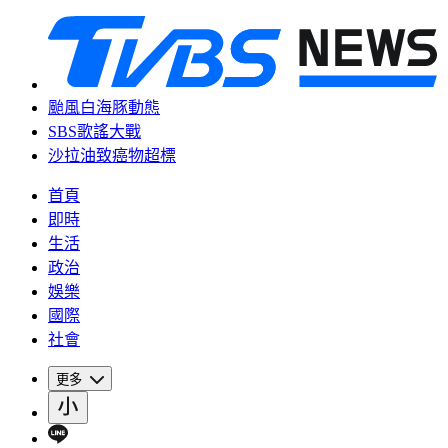
颱風白海豚動態
SBS歌謠大戰
沙拉油致癌物超標
首頁
即時
生活
政治
娛樂
國際
社會
更多