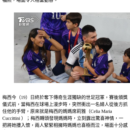
福照，場面令人相當動容。
梅西今（19）日終於奪下傳奇生涯獨缺的世足冠軍，賽後頒獎
儀式前，當梅西在球場上漫步時，突然衝出一名婦人從後方抓
住他的手臂，原來就是梅西的媽媽席莉雅（Celia Maria 
Cuccittini ）；梅西轉頭發現媽媽時，立刻露出驚喜神情，一
把將她摟入懷，兩人緊緊相擁時媽媽也喜極而泣，場面十分感