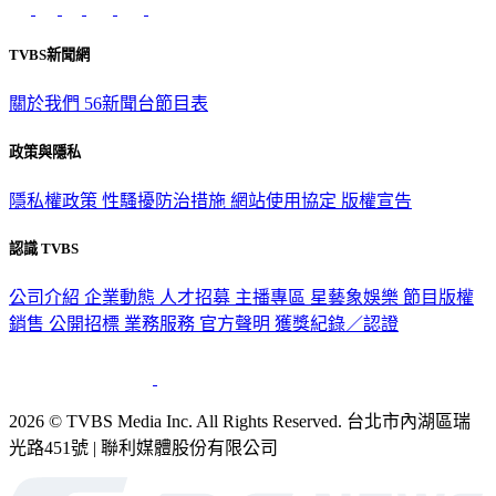
TVBS新聞網
關於我們
56新聞台節目表
政策與隱私
隱私權政策
性騷擾防治措施
網站使用協定
版權宣告
認識 TVBS
公司介紹
企業動態
人才招募
主播專區
星藝象娛樂
節目版權
銷售
公開招標
業務服務
官方聲明
獲獎紀錄／認證
2026 © TVBS Media Inc. All Rights Reserved. 台北市內湖區瑞
光路451號 | 聯利媒體股份有限公司