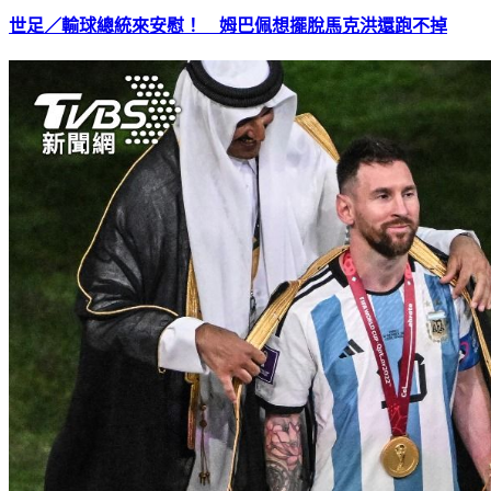
世足／輸球總統來安慰！ 姆巴佩想擺脫馬克洪還跑不掉