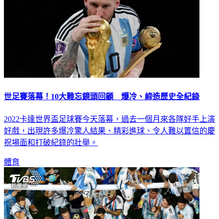
世足賽落幕！10大難忘鏡頭回顧 爆冷、締造歷史全紀錄
2022卡達世界盃足球賽今天落幕，過去一個月來各隊好手上演
好戲，出現許多爆冷驚人結果、精彩進球、令人難以置信的慶
祝場面和打破紀錄的壯舉。
體育