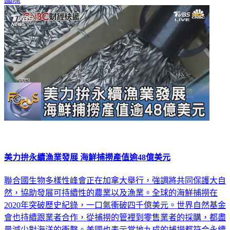
美力拚永續漁業發展 海鮮捕撈產值逾48億美元
聯合國生物多樣性峰會正在加拿大舉行，強調將共同保護大自
然，協助發展可持續性的農業以及漁業。全球的海鮮捕撈在
2020年突破歷史紀錄，一口氣衝破四千億美元。世界自然基金
會也持續跟業者合作，從捕撈的管裡到零售業者的採購，都盡
量減少對海洋的衝擊。美國也表示當地九成的捕撈都符合永續