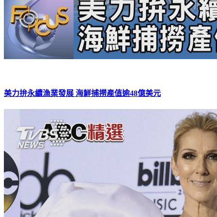
美力拚永續漁業發展 海鮮捕撈產值逾48億美元