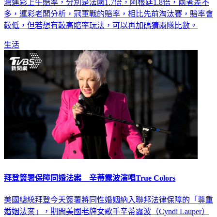
灣運彩上午賠率，分別是法國1.7倍，阿根廷1.8倍，兩者差不
多，運彩老闆分析，冠軍戰的賠率，相比先前淘汰賽，賠率會
較低，但若想有較高賠率玩法，可以再加碼猜兩隊比數。
生活
拜登簽署保障同婚法案 辛蒂露波演唱True Colors
美國總統拜登今天簽署將同性婚姻納入聯邦法律保障的「尊重
婚姻法案」，期間美國老牌女歌手辛蒂露波（Cyndi Lauper）