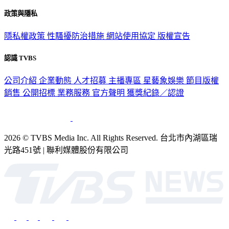
政策與隱私
隱私權政策
性騷擾防治措施
網站使用協定
版權宣告
認識 TVBS
公司介紹
企業動態
人才招募
主播專區
星藝象娛樂
節目版權
銷售
公開招標
業務服務
官方聲明
獲獎紀錄／認證
2026 © TVBS Media Inc. All Rights Reserved. 台北市內湖區瑞
光路451號 | 聯利媒體股份有限公司