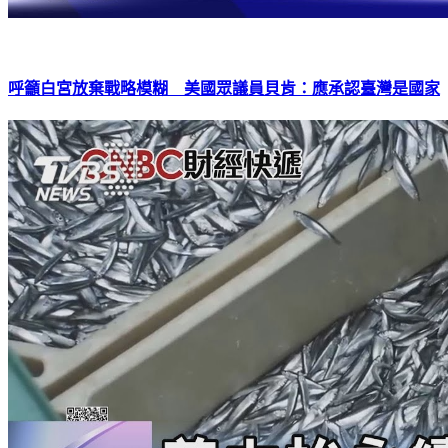
呼籲白宮放棄戰略模糊 美國眾議員貝肯：應承認臺灣是國家