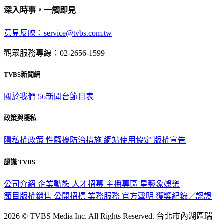
深入時事，一觸即見
意見反映：service@tvbs.com.tw
觀眾服務專線：02-2656-1599
TVBS新聞網
關於我們
56新聞台節目表
政策與隱私
隱私權政策
性騷擾防治措施
網站使用協定
版權宣告
認識 TVBS
公司介紹
企業動態
人才招募
主播專區
星藝象娛樂
節目版權銷售
公開招標
業務服務
官方聲明
獲獎紀錄／認證
2026 © TVBS Media Inc. All Rights Reserved. 台北市內湖區瑞