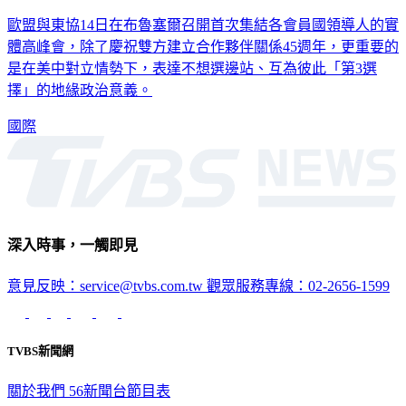
歐盟與東協14日在布魯塞爾召開首次集結各會員國領導人的實
體高峰會，除了慶祝雙方建立合作夥伴關係45週年，更重要的
是在美中對立情勢下，表達不想選邊站、互為彼此「第3選
擇」的地緣政治意義。
國際
深入時事，一觸即見
意見反映：service@tvbs.com.tw
觀眾服務專線：02-2656-1599
TVBS新聞網
關於我們
56新聞台節目表