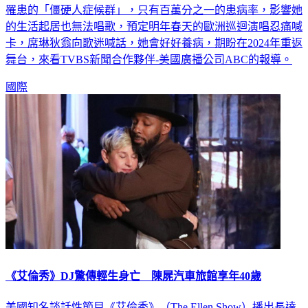
罹患的「僵硬人症候群」，只有百萬分之一的患病率，影響她
的生活起居也無法唱歌，預定明年春天的歐洲巡迴演唱忍痛喊
卡，席琳狄翁向歌迷喊話，她會好好養病，期盼在2024年重返
舞台，來看TVBS新聞合作夥伴-美國廣播公司ABC的報導。
國際
《艾倫秀》DJ驚傳輕生身亡 陳屍汽車旅館享年40歲
美國知名談話性節目《艾倫秀》（The Ellen Show）播出長達