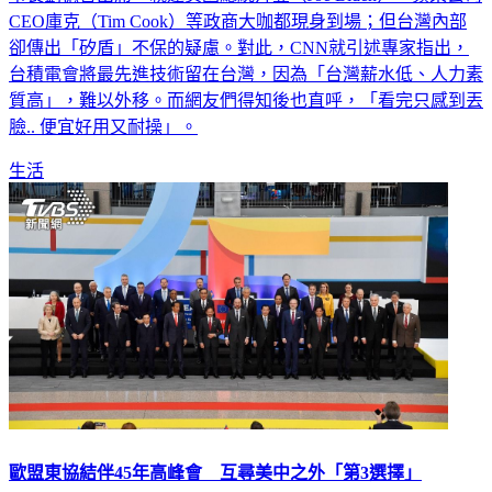
CEO庫克（Tim Cook）等政商大咖都現身到場；但台灣內部
卻傳出「矽盾」不保的疑慮。對此，CNN就引述專家指出，
台積電會將最先進技術留在台灣，因為「台灣薪水低、人力素
質高」，難以外移。而網友們得知後也直呼，「看完只感到丟
臉.. 便宜好用又耐操」。
生活
歐盟東協結伴45年高峰會 互尋美中之外「第3選擇」