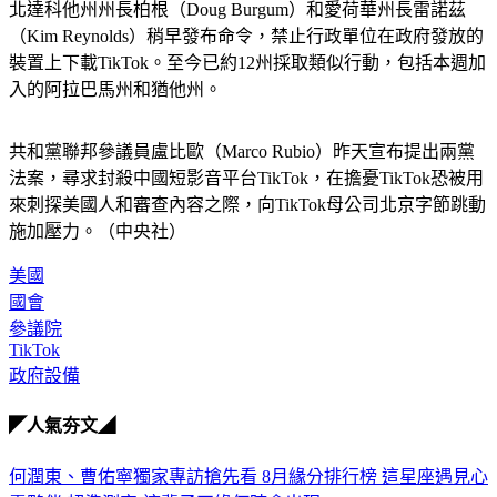
北達科他州州長柏根（Doug Burgum）和愛荷華州長雷諾茲
（Kim Reynolds）稍早發布命令，禁止行政單位在政府發放的
裝置上下載TikTok。至今已約12州採取類似行動，包括本週加
入的阿拉巴馬州和猶他州。
共和黨聯邦參議員盧比歐（Marco Rubio）昨天宣布提出兩黨
法案，尋求封殺中國短影音平台TikTok，在擔憂TikTok恐被用
來刺探美國人和審查內容之際，向TikTok母公司北京字節跳動
施加壓力。（中央社）
美國
國會
參議院
TikTok
政府設備
◤人氣夯文◢
何潤東、曹佑寧獨家專訪搶先看
8月緣分排行榜 這星座遇見心