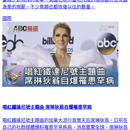
漁業的規範，不少魚類也都恢復以往的數量。
國際
唱紅鐵達尼號主題曲 席琳狄翁自爆罹患罕病
唱紅鐵達尼號主題曲的加拿大流行音樂天后席琳狄翁，日前在
自己的社群媒體爆料罹患罕見疾病，消息震驚全球，席琳狄翁