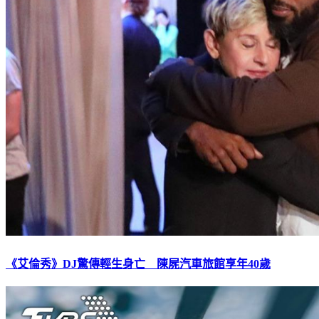
《艾倫秀》DJ驚傳輕生身亡 陳屍汽車旅館享年40歲