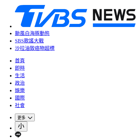
颱風白海豚動態
SBS歌謠大戰
沙拉油致癌物超標
首頁
即時
生活
政治
娛樂
國際
社會
更多