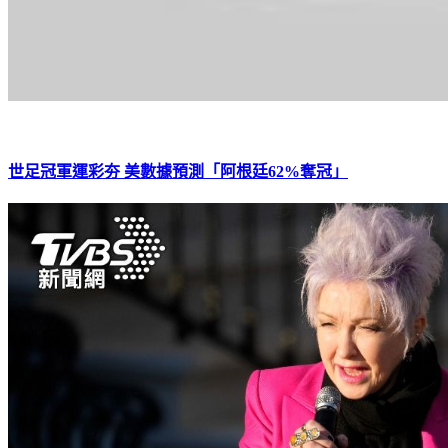
世足冠軍運彩夯 美數據預測「阿根廷62%奪冠」