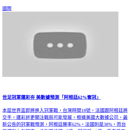
國際
世足冠軍運彩夯 美數據預測「阿根廷62%奪冠」
本屆世界盃即將進入冠軍戰，台灣時間18號，法國跟阿根廷將
交手，運彩迷更關注戰局可能發展，根據美國大數據公司，最
新公告的冠軍戰預測，阿根廷勝率62%，法國則是38%，而台