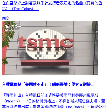
在白宮草坪上對著數以千計支持者表演她的名曲〈真實的色
彩〉（True Colors）。
國際
台積電這點「美國偷不走」！網喊丟臉：便宜又耐操...
「護國神山」台積電日前正式進駐美國亞利桑那州鳳凰城
（Phoenix），7日的移機典禮上，不僅創辦人張忠謀夫婦、董
事長劉德音出席，就連美國總統拜登（Joe Biden）、蘋果公司