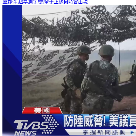
靈夥伴
超準測字!這輩子正緣何時會出現