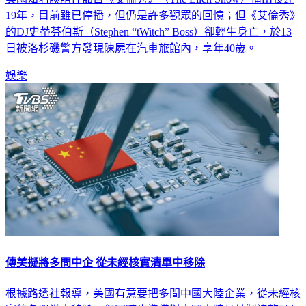
19年，目前雖已停播，但仍是許多觀眾的回憶；但《艾倫秀》
的DJ史蒂芬伯斯（Stephen “tWitch” Boss）卻輕生身亡，於13
日被洛杉磯警方發現陳屍在汽車旅館內，享年40歲。
娛樂
傳美擬將多間中企 從未經核實清單中移除
根據路透社報導，美國有意要把多間中國大陸企業，從未經核