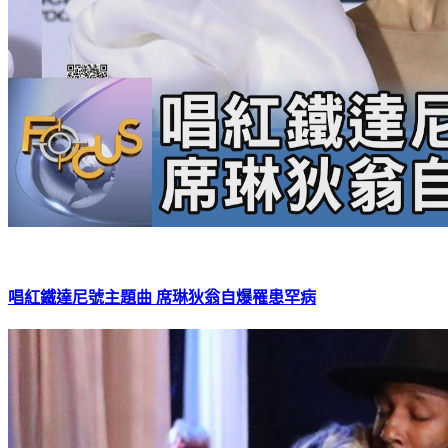
唱紅鐵達尼號主題曲 席琳狄翁自爆罹患罕病