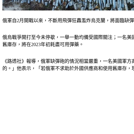
俄軍自2月開戰以來，不斷用飛彈狂轟濫炸烏克蘭，將面臨缺
俄烏戰爭開打至今未停歇，一舉一動均備受國際關注；一名美國
舊庫存，將在2023年初耗盡可用彈藥。
《路透社》報導，俄軍缺彈砲的情況相當嚴重，一名美國軍方
的。」他表示，「若俄軍不求助於外國供應商和使用舊庫存，現