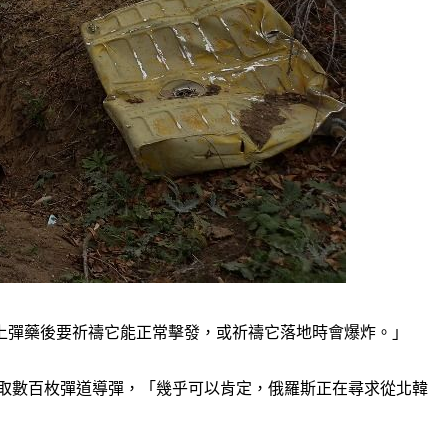
上彈藥後要祈禱它能正常擊發，或祈禱它落地時會爆炸。」
伊朗換取數百枚彈道導彈，「幾乎可以肯定，俄羅斯正在尋求從北韓