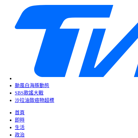
颱風白海豚動態
SBS歌謠大戰
沙拉油致癌物超標
首頁
即時
生活
政治