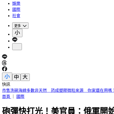
娛樂
國際
社會
更多
快訊
《夏日活動》花蓮FUN暑假 即將成真火舞秀 加碼重現
首頁
｜
國際
砲彈快打光！美官員：俄軍開始