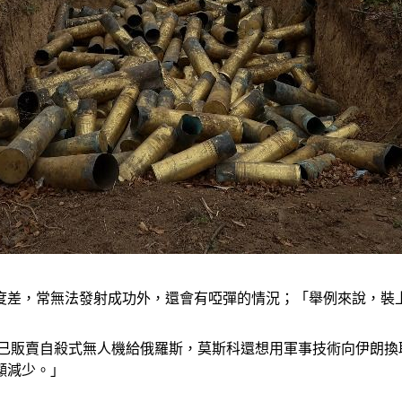
度差，常無法發射成功外，還會有啞彈的情況；「舉例來說，裝
日表示，伊朗已販賣自殺式無人機給俄羅斯，莫斯科還想用軍事技術向
顯減少。」