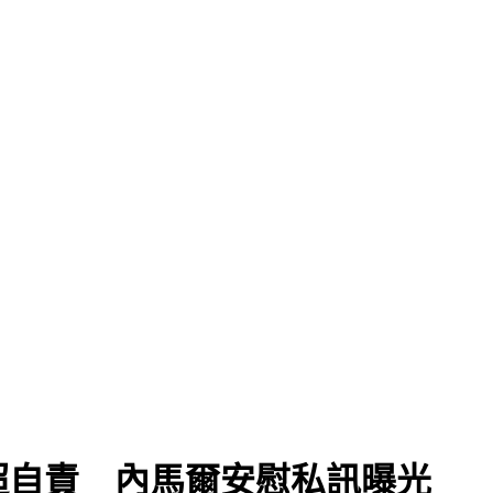
」
超自責 內馬爾安慰私訊曝光