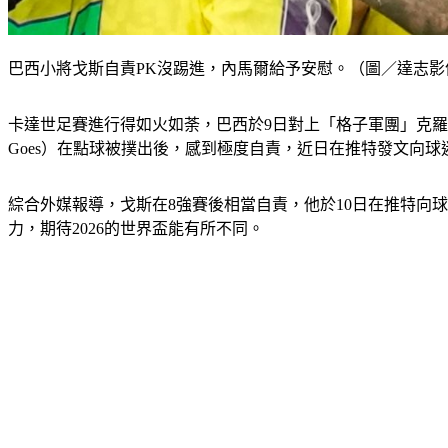
巴西小將戈斯自責PK沒踢進，內馬爾給予安慰。（圖／達志影
卡達世足賽進行得如火如荼，巴西於9日對上「格子軍團」克羅埃西
Goes）在點球被撲出後，感到極度自責，近日在推特發文向
綜合外媒報導，戈斯在8強賽後相當自責，他於10日在推特向
力，期待2026的世界盃能有所不同。