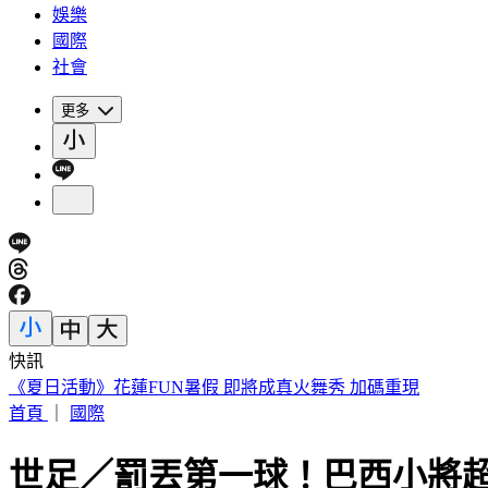
娛樂
國際
社會
更多
快訊
188萬《龍藏經》賣掉了！大戶不甩7折 店員爆「付現買原價
首頁
｜
國際
世足／罰丟第一球！巴西小將