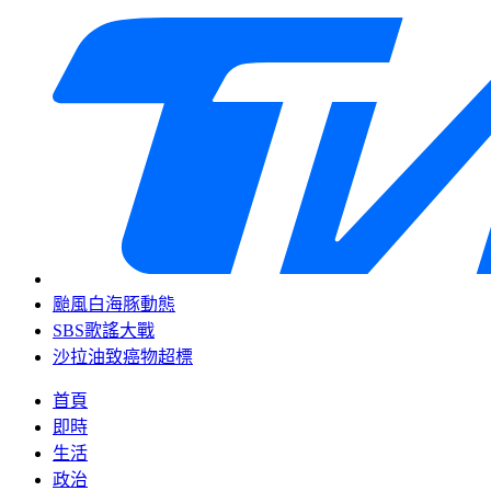
颱風白海豚動態
SBS歌謠大戰
沙拉油致癌物超標
首頁
即時
生活
政治