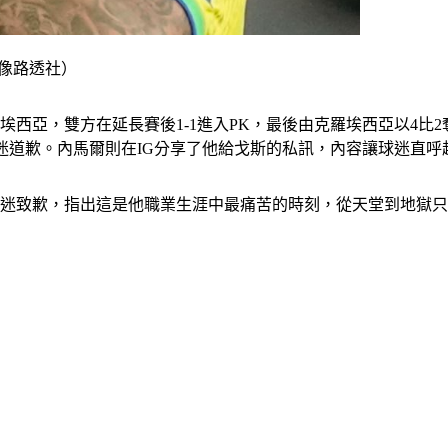
像路透社）
亞，雙方在延長賽後1-1進入PK，最後由克羅埃西亞以4比2奪勝，
球迷道歉。內馬爾則在IG分享了他給戈斯的私訊，內容讓球迷直呼
球迷致歉，指出這是他職業生涯中最痛苦的時刻，從天堂到地獄