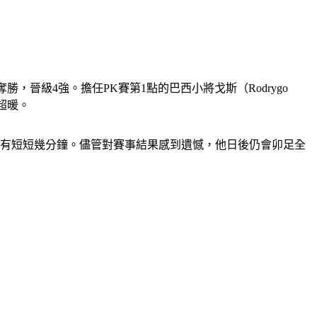
晉級4強。擔任PK賽第1點的巴西小將戈斯（Rodrygo 
超暖。
只有短短幾分鐘。儘管對賽事結果感到遺憾，他日後仍會卯足全