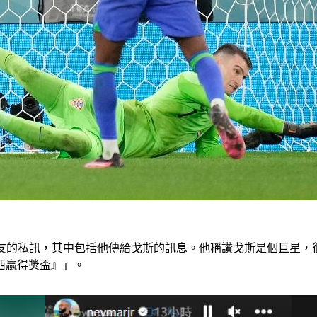
隊友的私訊，其中包括他傳給戈斯的訊息。他稱讚戈斯是個巨星
西贏得獎盃』」。