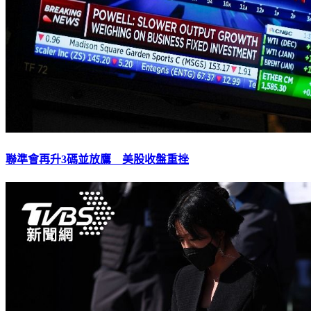
聯準會再升3碼並放鷹 美股收盤重挫