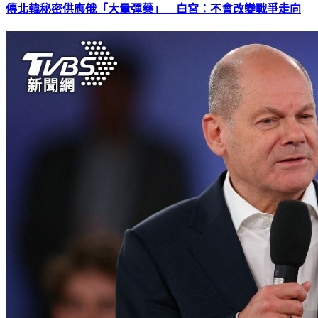
傳北韓秘密供應俄「大量彈藥」 白宮：不會改變戰爭走向