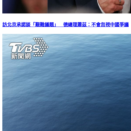
訪北京承諾談「艱難議題」 德總理蕭茲：不會忽視中國爭議