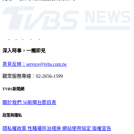
深入時事，一觸即見
意見反映：service@tvbs.com.tw
觀眾服務專線：02-2656-1599
TVBS新聞網
關於我們
56新聞台節目表
政策與隱私
隱私權政策
性騷擾防治措施
網站使用協定
版權宣告