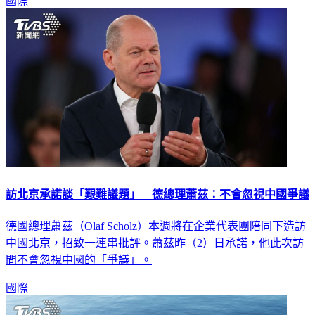
國際
訪北京承諾談「艱難議題」 德總理蕭茲：不會忽視中國爭議
德國總理蕭茲（Olaf Scholz）本週將在企業代表團陪同下造訪
中國北京，招致一連串批評。蕭茲昨（2）日承諾，他此次訪
問不會忽視中國的「爭議」。
國際