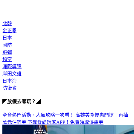
北韓
金正恩
日本
國防
飛彈
領空
洲際導彈
岸田文雄
日本海
防衛省
◤放假去哪玩？◢
全台熱門活動、人氣攻略一次看！
高雄美食優惠開搶！再抽
萬元住宿券
下載食尚玩家APP！免費領取優惠券