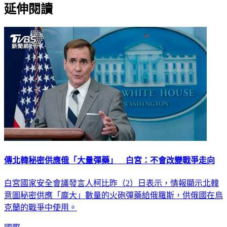
延伸閱讀
傳北韓秘密供應俄「大量彈藥」 白宮：不會改變戰爭走向
白宮國家安全會議發言人柯比昨（2）日表示，情報顯示北韓
意圖秘密供應「龐大」數量的火砲彈藥給俄羅斯，供俄國在烏
克蘭的戰爭中使用。