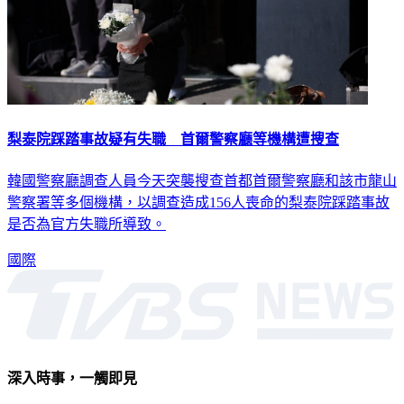
梨泰院踩踏事故疑有失職 首爾警察廳等機構遭搜查
韓國警察廳調查人員今天突襲搜查首都首爾警察廳和該市龍山
警察署等多個機構，以調查造成156人喪命的梨泰院踩踏事故
是否為官方失職所導致。
國際
深入時事，一觸即見