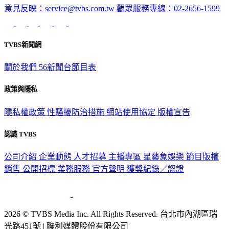
意見反映：service@tvbs.com.tw
觀眾服務專線：02-2656-1599
TVBS新聞網
關於我們
56新聞台節目表
政策與隱私
隱私權政策
性騷擾防治措施
網站使用協定
版權宣告
認識 TVBS
公司介紹
企業動態
人才招募
主播專區
星藝象娛樂
節目版權
銷售
公開招標
業務服務
官方聲明
獲獎紀錄／認證
2026 © TVBS Media Inc. All Rights Reserved. 台北市內湖區瑞
光路451號 | 聯利媒體股份有限公司