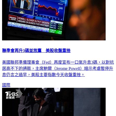
聯準會再升3碼並放鷹 美股收盤重挫
美國聯邦準備理事會（Fed）再度宣布一口氣升息3碼，以對抗
居高不下的通膨，主席鮑爾（Jerome Powell）暗示考慮暫停升
息仍言之過早，美股主要指數今天收盤重挫。
國際