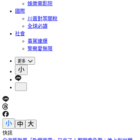
娛樂電影院
國際
川普對等關稅
全球必讀
社會
毒駕連爆
警察愛無限
更多
快訊